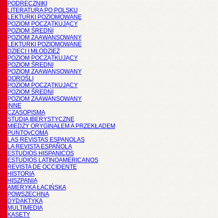
PODRĘCZNIKI
LITERATURA PO POLSKU
LEKTURKI POZIOMOWANE
POZIOM POCZĄTKUJĄCY
POZIOM ŚREDNI
POZIOM ZAAWANSOWANY
LEKTURKI POZIOMOWANE
DZIECI I MŁODZIEŻ
POZIOM POCZĄTKUJĄCY
POZIOM ŚREDNI
POZIOM ZAAWANSOWANY
DOROŚLI
POZIOM POCZĄTKUJĄCY
POZIOM ŚREDNI
POZIOM ZAAWANSOWANY
INNE
CZASOPISMA
STUDIA IBERYSTYCZNE
MIĘDZY ORYGINAŁEM A PRZEKŁADEM
PUNTOyCOMA
LAS REVISTAS ESPANOLAS
LA REVISTA ESPAÑOLA
ESTUDIOS HISPANICOS
ESTUDIOS LATINOAMERICANOS
REVISTA DE OCCIDENTE
HISTORIA
HISZPANIA
AMERYKA ŁACIŃSKA
POWSZECHNA
DYDAKTYKA
MULTIMEDIA
KASETY