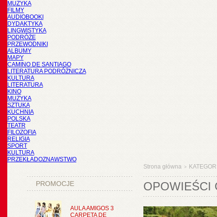
MUZYKA
FILMY
AUDIOBOOKI
DYDAKTYKA
LINGWISTYKA
PODRÓŻE
PRZEWODNIKI
ALBUMY
MAPY
CAMINO DE SANTIAGO
LITERATURA PODRÓŻNICZA
KULTURA
LITERATURA
KINO
MUZYKA
SZTUKA
KUCHNIA
POLSKA
TEATR
FILOZOFIA
RELIGIA
SPORT
KULTURA
PRZEKŁADOZNAWSTWO
Strona główna
KATEGOR
>
PROMOCJE
OPOWIEŚCI 
AULA AMIGOS 3
CARPETA DE