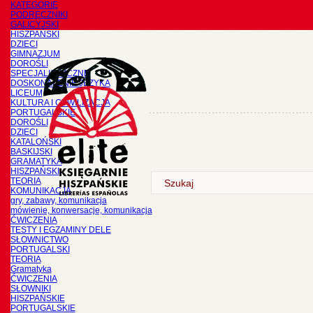
KATEGORIE
PODRĘCZNIKI
GALICYJSKI
HISZPAŃSKI
DZIECI
GIMNAZJUM
DOROŚLI
SPECJALISTYCZNE
DOSKONALENIE JĘZYKA
LICEUM
KULTURA I CYWILIZACJA
PORTUGALSKIE
DOROŚLI
DZIECI
KATALOŃSKI
BASKIJSKI
GRAMATYKA
HISZPAŃSKI
TEORIA
KOMUNIKACJA
gry, zabawy, komunikacja
mówienie, konwersacje, komunikacja
ĆWICZENIA
TESTY I EGZAMINY DELE
SŁOWNICTWO
PORTUGALSKI
TEORIA
Gramatyka
ĆWICZENIA
SŁOWNIKI
HISZPAŃSKIE
PORTUGALSKIE