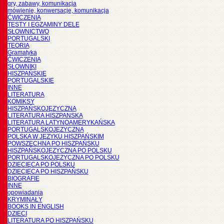
gry, zabawy, komunikacja
mówienie, konwersacje, komunikacja
ĆWICZENIA
TESTY I EGZAMINY DELE
SŁOWNICTWO
PORTUGALSKI
TEORIA
Gramatyka
ĆWICZENIA
SŁOWNIKI
HISZPAŃSKIE
PORTUGALSKIE
INNE
LITERATURA
KOMIKSY
HISZPAŃSKOJĘZYCZNA
LITERATURA HISZPANSKA
LITERATURA LATYNOAMERYKAŃSKA
PORTUGALSKOJĘZYCZNA
POLSKA W JĘZYKU HISZPAŃSKIM
POWSZECHNA PO HISZPAŃSKU
HISZPAŃSKOJĘZYCZNA PO POLSKU
PORTUGALSKOJĘZYCZNA PO POLSKU
DZIECIĘCA PO POLSKU
DZIECIĘCA PO HISZPAŃSKU
BIOGRAFIE
INNE
opowiadania
KRYMINAŁY
BOOKS IN ENGLISH
DZIECI
LITERATURA PO HISZPAŃSKU