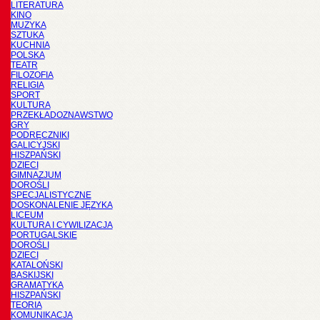
LITERATURA
KINO
MUZYKA
SZTUKA
KUCHNIA
POLSKA
TEATR
FILOZOFIA
RELIGIA
SPORT
KULTURA
PRZEKŁADOZNAWSTWO
GRY
PODRĘCZNIKI
GALICYJSKI
HISZPAŃSKI
DZIECI
GIMNAZJUM
DOROŚLI
SPECJALISTYCZNE
DOSKONALENIE JĘZYKA
LICEUM
KULTURA I CYWILIZACJA
PORTUGALSKIE
DOROŚLI
DZIECI
KATALOŃSKI
BASKIJSKI
GRAMATYKA
HISZPAŃSKI
TEORIA
KOMUNIKACJA