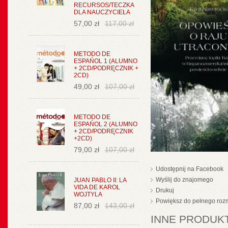
RECURSOS/TECZKA
DLA NAUCZYCIELA
57,00 zł
117,00 zł
METODO DE
ESPAŃOL 1 (ALUMNO
+ 2CD/PODRĘCZNIK +
2CD)
49,00 zł
107,00 zł
METODO DE
ESPAŃOL 2 (ALUMNO
+ 2CD/PODRĘCZNIK
+2CD)
79,00 zł
107,00 zł
Udostępnij na Facebook
Wyślij do znajomego
JUAN PABLO II: LA
VIDA DE KAROL
Drukuj
WOJTYLA
Powiększ do pełnego roz
87,00 zł
143,00 zł
INNE PRODUKT