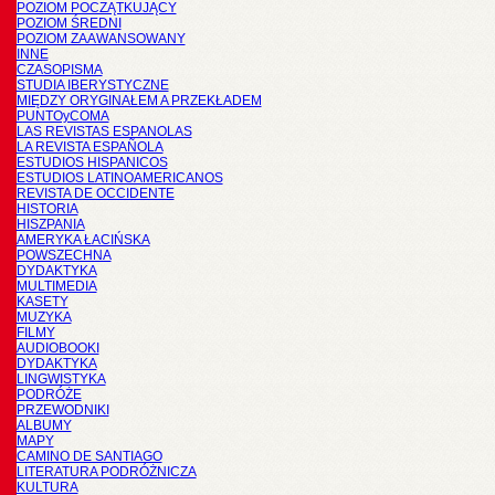
POZIOM POCZĄTKUJĄCY
POZIOM ŚREDNI
POZIOM ZAAWANSOWANY
INNE
CZASOPISMA
STUDIA IBERYSTYCZNE
MIĘDZY ORYGINAŁEM A PRZEKŁADEM
PUNTOyCOMA
LAS REVISTAS ESPANOLAS
LA REVISTA ESPAÑOLA
ESTUDIOS HISPANICOS
ESTUDIOS LATINOAMERICANOS
REVISTA DE OCCIDENTE
HISTORIA
HISZPANIA
AMERYKA ŁACIŃSKA
POWSZECHNA
DYDAKTYKA
MULTIMEDIA
KASETY
MUZYKA
FILMY
AUDIOBOOKI
DYDAKTYKA
LINGWISTYKA
PODRÓŻE
PRZEWODNIKI
ALBUMY
MAPY
CAMINO DE SANTIAGO
LITERATURA PODRÓŻNICZA
KULTURA