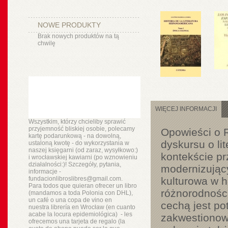
NOWE PRODUKTY
Brak nowych produktów na tą
chwilę
WIĘCEJ INFORMACJI
Wszystkim, którzy chcieliby sprawić
przyjemność bliskiej osobie, polecamy
Opowieści o R
kartę podarunkową - na dowolną,
dyskursu o li
ustaloną kwotę - do wykorzystania w
naszej księgarni (od zaraz, wysyłkowo:)
kontekście p
i wrocławskiej kawiarni (po wznowieniu
działalności:)! Szczegóły, pytania,
modernizując
informacje -
fundacionlibroslibres@gmail.com.
kulturowa w h
Para todos que quieran ofrecer un libro
różnorodności 
(mandamos a toda Polonia con DHL),
un
café o
una copa de vino en
cechą jest pot
nuestra
librería
en Wrocław (en cuanto
acabe la locura epidemiológica) - les
zakwestionowa
ofrecemos una tarjeta de regalo (la