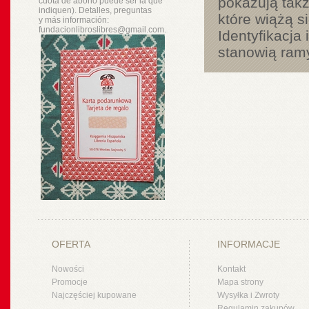
pokazują tak
cuota de abono puede ser la que
indiquen). Detalles, preguntas
które wiążą s
y
más
información:
fundacionlibroslibres@gmail.com.
Identyfikacja
stanowią ram
OFERTA
INFORMACJE
Nowości
Kontakt
Promocje
Mapa strony
Najczęściej kupowane
Wysyłka i Zwroty
Regulamin zakupów