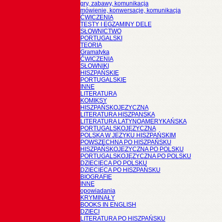
gry, zabawy, komunikacja
mówienie, konwersacje, komunikacja
ĆWICZENIA
TESTY I EGZAMINY DELE
SŁOWNICTWO
PORTUGALSKI
TEORIA
Gramatyka
ĆWICZENIA
SŁOWNIKI
HISZPAŃSKIE
PORTUGALSKIE
INNE
LITERATURA
KOMIKSY
HISZPAŃSKOJĘZYCZNA
LITERATURA HISZPANSKA
LITERATURA LATYNOAMERYKAŃSKA
PORTUGALSKOJĘZYCZNA
POLSKA W JĘZYKU HISZPAŃSKIM
POWSZECHNA PO HISZPAŃSKU
HISZPAŃSKOJĘZYCZNA PO POLSKU
PORTUGALSKOJĘZYCZNA PO POLSKU
DZIECIĘCA PO POLSKU
DZIECIĘCA PO HISZPAŃSKU
BIOGRAFIE
INNE
opowiadania
KRYMINAŁY
BOOKS IN ENGLISH
DZIECI
LITERATURA PO HISZPAŃSKU