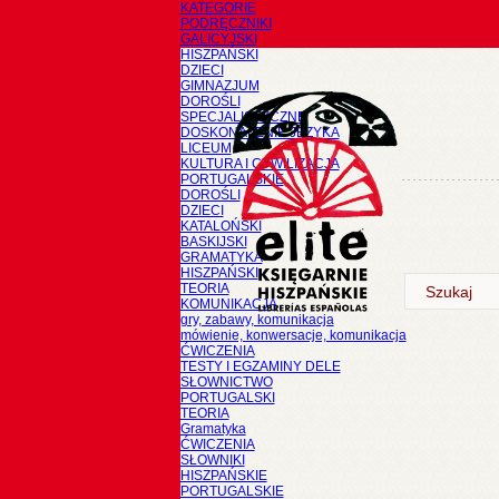
KATEGORIE
PODRĘCZNIKI
GALICYJSKI
HISZPAŃSKI
DZIECI
GIMNAZJUM
DOROŚLI
SPECJALISTYCZNE
DOSKONALENIE JĘZYKA
LICEUM
KULTURA I CYWILIZACJA
PORTUGALSKIE
DOROŚLI
DZIECI
KATALOŃSKI
BASKIJSKI
GRAMATYKA
HISZPAŃSKI
TEORIA
KOMUNIKACJA
gry, zabawy, komunikacja
mówienie, konwersacje, komunikacja
ĆWICZENIA
TESTY I EGZAMINY DELE
SŁOWNICTWO
PORTUGALSKI
TEORIA
Gramatyka
ĆWICZENIA
SŁOWNIKI
HISZPAŃSKIE
PORTUGALSKIE