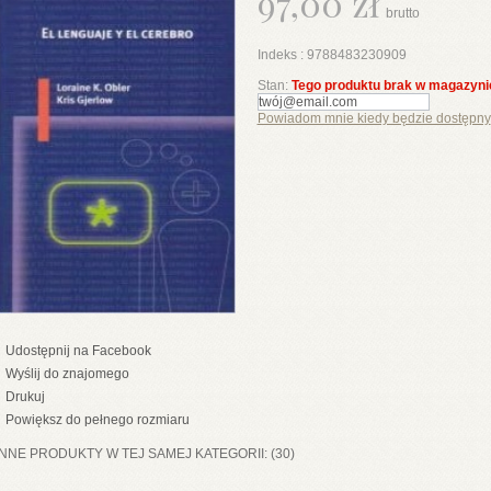
97,00 zł
brutto
Indeks :
9788483230909
Stan:
Tego produktu brak w magazyni
Powiadom mnie kiedy będzie dostępny
Udostępnij na Facebook
Wyślij do znajomego
Drukuj
Powiększ do pełnego rozmiaru
INNE PRODUKTY W TEJ SAMEJ KATEGORII: (30)