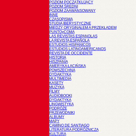
POZIOM POCZĄTKUJĄCY
POZIOM ŚREDNI
POZIOM ZAAWANSOWANY
INNE
CZASOPISMA
STUDIA IBERYSTYCZNE
MIĘDZY ORYGINAŁEM A PRZEKŁADEM
PUNTOyCOMA
LAS REVISTAS ESPANOLAS
LA REVISTA ESPAÑOLA
ESTUDIOS HISPANICOS
ESTUDIOS LATINOAMERICANOS
REVISTA DE OCCIDENTE
HISTORIA
HISZPANIA
AMERYKA ŁACIŃSKA
POWSZECHNA
DYDAKTYKA
MULTIMEDIA
KASETY
MUZYKA
FILMY
AUDIOBOOKI
DYDAKTYKA
LINGWISTYKA
PODRÓŻE
PRZEWODNIKI
ALBUMY
MAPY
CAMINO DE SANTIAGO
LITERATURA PODRÓŻNICZA
KULTURA