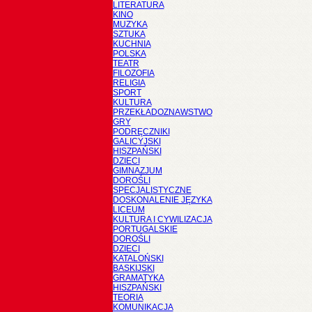
LITERATURA
KINO
MUZYKA
SZTUKA
KUCHNIA
POLSKA
TEATR
FILOZOFIA
RELIGIA
SPORT
KULTURA
PRZEKŁADOZNAWSTWO
GRY
PODRĘCZNIKI
GALICYJSKI
HISZPAŃSKI
DZIECI
GIMNAZJUM
DOROŚLI
SPECJALISTYCZNE
DOSKONALENIE JĘZYKA
LICEUM
KULTURA I CYWILIZACJA
PORTUGALSKIE
DOROŚLI
DZIECI
KATALOŃSKI
BASKIJSKI
GRAMATYKA
HISZPAŃSKI
TEORIA
KOMUNIKACJA