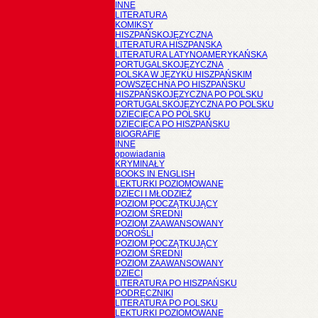
INNE
LITERATURA
KOMIKSY
HISZPAŃSKOJĘZYCZNA
LITERATURA HISZPANSKA
LITERATURA LATYNOAMERYKAŃSKA
PORTUGALSKOJĘZYCZNA
POLSKA W JĘZYKU HISZPAŃSKIM
POWSZECHNA PO HISZPAŃSKU
HISZPAŃSKOJĘZYCZNA PO POLSKU
PORTUGALSKOJĘZYCZNA PO POLSKU
DZIECIĘCA PO POLSKU
DZIECIĘCA PO HISZPAŃSKU
BIOGRAFIE
INNE
opowiadania
KRYMINAŁY
BOOKS IN ENGLISH
LEKTURKI POZIOMOWANE
DZIECI I MŁODZIEŻ
POZIOM POCZĄTKUJĄCY
POZIOM ŚREDNI
POZIOM ZAAWANSOWANY
DOROŚLI
POZIOM POCZĄTKUJĄCY
POZIOM ŚREDNI
POZIOM ZAAWANSOWANY
DZIECI
LITERATURA PO HISZPAŃSKU
PODRĘCZNIKI
LITERATURA PO POLSKU
LEKTURKI POZIOMOWANE