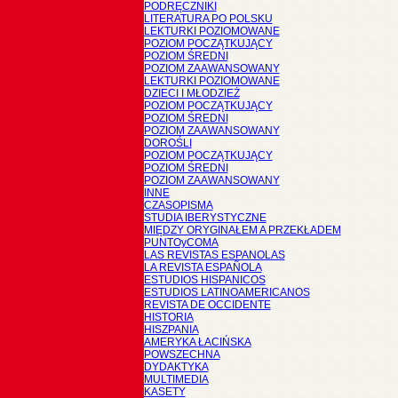
PODRĘCZNIKI
LITERATURA PO POLSKU
LEKTURKI POZIOMOWANE
POZIOM POCZĄTKUJĄCY
POZIOM ŚREDNI
POZIOM ZAAWANSOWANY
LEKTURKI POZIOMOWANE
DZIECI I MŁODZIEŻ
POZIOM POCZĄTKUJĄCY
POZIOM ŚREDNI
POZIOM ZAAWANSOWANY
DOROŚLI
POZIOM POCZĄTKUJĄCY
POZIOM ŚREDNI
POZIOM ZAAWANSOWANY
INNE
CZASOPISMA
STUDIA IBERYSTYCZNE
MIĘDZY ORYGINAŁEM A PRZEKŁADEM
PUNTOyCOMA
LAS REVISTAS ESPANOLAS
LA REVISTA ESPAÑOLA
ESTUDIOS HISPANICOS
ESTUDIOS LATINOAMERICANOS
REVISTA DE OCCIDENTE
HISTORIA
HISZPANIA
AMERYKA ŁACIŃSKA
POWSZECHNA
DYDAKTYKA
MULTIMEDIA
KASETY