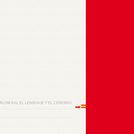
JERLOW Kris, EL LENGUAJE Y EL CEREBRO