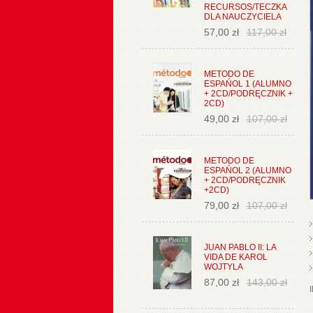
RECURSOS/TECZKA
DLA NAUCZYCIELA
57,00 zł
117,00 zł
METODO DE
ESPAŃOL 1 (ALUMNO
+ 2CD/PODRĘCZNIK +
2CD)
49,00 zł
107,00 zł
METODO DE
ESPAŃOL 2 (ALUMNO
+ 2CD/PODRĘCZNIK
+2CD)
79,00 zł
107,00 zł
JUAN PABLO II: LA
VIDA DE KAROL
WOJTYLA
87,00 zł
143,00 zł