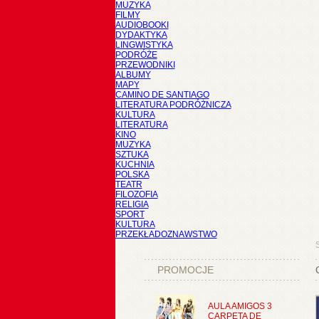
MUZYKA
FILMY
AUDIOBOOKI
DYDAKTYKA
LINGWISTYKA
PODRÓŻE
PRZEWODNIKI
ALBUMY
MAPY
CAMINO DE SANTIAGO
LITERATURA PODRÓŻNICZA
KULTURA
LITERATURA
KINO
MUZYKA
SZTUKA
KUCHNIA
POLSKA
TEATR
FILOZOFIA
RELIGIA
SPORT
KULTURA
PRZEKŁADOZNAWSTWO
PROMOCJE
AULA AMIGOS 3
CARPETA DE