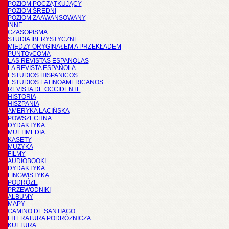
POZIOM POCZĄTKUJĄCY
POZIOM ŚREDNI
POZIOM ZAAWANSOWANY
INNE
CZASOPISMA
STUDIA IBERYSTYCZNE
MIĘDZY ORYGINAŁEM A PRZEKŁADEM
PUNTOyCOMA
LAS REVISTAS ESPANOLAS
LA REVISTA ESPAÑOLA
ESTUDIOS HISPANICOS
ESTUDIOS LATINOAMERICANOS
REVISTA DE OCCIDENTE
HISTORIA
HISZPANIA
AMERYKA ŁACIŃSKA
POWSZECHNA
DYDAKTYKA
MULTIMEDIA
KASETY
MUZYKA
FILMY
AUDIOBOOKI
DYDAKTYKA
LINGWISTYKA
PODRÓŻE
PRZEWODNIKI
ALBUMY
MAPY
CAMINO DE SANTIAGO
LITERATURA PODRÓŻNICZA
KULTURA