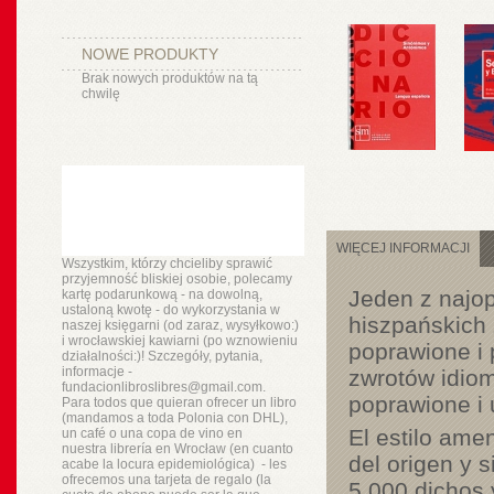
NOWE PRODUKTY
Brak nowych produktów na tą
chwilę
WIĘCEJ INFORMACJI
Wszystkim, którzy chcieliby sprawić
przyjemność bliskiej osobie, polecamy
Jeden z najop
kartę podarunkową - na dowolną,
ustaloną kwotę - do wykorzystania w
hiszpańskich
naszej księgarni (od zaraz, wysyłkowo:)
i wrocławskiej kawiarni (po wznowieniu
poprawione i
działalności:)! Szczegóły, pytania,
informacje -
zwrotów idio
fundacionlibroslibres@gmail.com.
poprawione i 
Para todos que quieran ofrecer un libro
(mandamos a toda Polonia con DHL),
El estilo amen
un
café o
una copa de vino en
nuestra
librería
en Wrocław (en cuanto
del origen y 
acabe la locura epidemiológica) - les
ofrecemos una tarjeta de regalo (la
5.000 dichos 