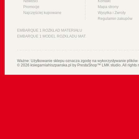
Nowości
Kontakt
Promocje
Mapa strony
Najczęściej kupowane
Wysyłka i Zwroty
Regulamin zakupów
EMBARQUE 1 ROZKŁAD MATERIAŁU
EMBARQUE 1 MODEL ROZKŁADU MAT.
Ważne: Użytkowanie sklepu oznacza zgodę na wykorzystywanie plików 
© 2026 ksiegarniahiszpanska.pl by
PrestaShop
™
LMK studio
. All rights