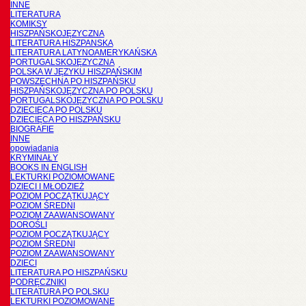
INNE
LITERATURA
KOMIKSY
HISZPAŃSKOJĘZYCZNA
LITERATURA HISZPANSKA
LITERATURA LATYNOAMERYKAŃSKA
PORTUGALSKOJĘZYCZNA
POLSKA W JĘZYKU HISZPAŃSKIM
POWSZECHNA PO HISZPAŃSKU
HISZPAŃSKOJĘZYCZNA PO POLSKU
PORTUGALSKOJĘZYCZNA PO POLSKU
DZIECIĘCA PO POLSKU
DZIECIĘCA PO HISZPAŃSKU
BIOGRAFIE
INNE
opowiadania
KRYMINAŁY
BOOKS IN ENGLISH
LEKTURKI POZIOMOWANE
DZIECI I MŁODZIEŻ
POZIOM POCZĄTKUJĄCY
POZIOM ŚREDNI
POZIOM ZAAWANSOWANY
DOROŚLI
POZIOM POCZĄTKUJĄCY
POZIOM ŚREDNI
POZIOM ZAAWANSOWANY
DZIECI
LITERATURA PO HISZPAŃSKU
PODRĘCZNIKI
LITERATURA PO POLSKU
LEKTURKI POZIOMOWANE