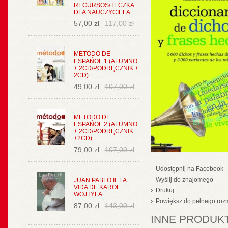
RECURSOS/TECZKA
DLA NAUCZYCIELA
57,00 zł
117,00 zł
METODO DE
ESPAŃOL 1 (ALUMNO
+ 2CD/PODRĘCZNIK +
2CD)
49,00 zł
107,00 zł
METODO DE
ESPAŃOL 2 (ALUMNO
+ 2CD/PODRĘCZNIK
+2CD)
79,00 zł
107,00 zł
Udostępnij na Facebook
Wyślij do znajomego
JUAN PABLO II: LA
VIDA DE KAROL
Drukuj
WOJTYLA
Powiększ do pełnego roz
87,00 zł
143,00 zł
INNE PRODUKT