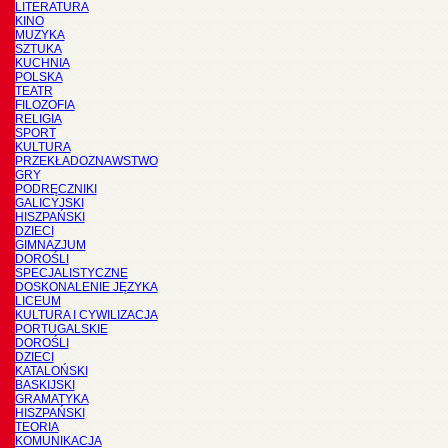
LITERATURA
KINO
MUZYKA
SZTUKA
KUCHNIA
POLSKA
TEATR
FILOZOFIA
RELIGIA
SPORT
KULTURA
PRZEKŁADOZNAWSTWO
GRY
PODRĘCZNIKI
GALICYJSKI
HISZPAŃSKI
DZIECI
GIMNAZJUM
DOROŚLI
SPECJALISTYCZNE
DOSKONALENIE JĘZYKA
LICEUM
KULTURA I CYWILIZACJA
PORTUGALSKIE
DOROŚLI
DZIECI
KATALOŃSKI
BASKIJSKI
GRAMATYKA
HISZPAŃSKI
TEORIA
KOMUNIKACJA