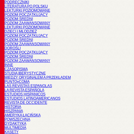
PODRĘCZNIKI
LITERATURA PO POLSKU
LEKTURKI POZIOMOWANE
POZIOM POCZĄTKUJĄCY
POZIOM ŚREDNI
POZIOM ZAAWANSOWANY
LEKTURKI POZIOMOWANE
DZIECI I MŁODZIEŻ
POZIOM POCZĄTKUJĄCY
POZIOM ŚREDNI
POZIOM ZAAWANSOWANY
DOROŚLI
POZIOM POCZĄTKUJĄCY
POZIOM ŚREDNI
POZIOM ZAAWANSOWANY
INNE
CZASOPISMA
STUDIA IBERYSTYCZNE
MIĘDZY ORYGINAŁEM A PRZEKŁADEM
PUNTOyCOMA
LAS REVISTAS ESPANOLAS
LA REVISTA ESPAÑOLA
ESTUDIOS HISPANICOS
ESTUDIOS LATINOAMERICANOS
REVISTA DE OCCIDENTE
HISTORIA
HISZPANIA
AMERYKA ŁACIŃSKA
POWSZECHNA
DYDAKTYKA
MULTIMEDIA
KASETY