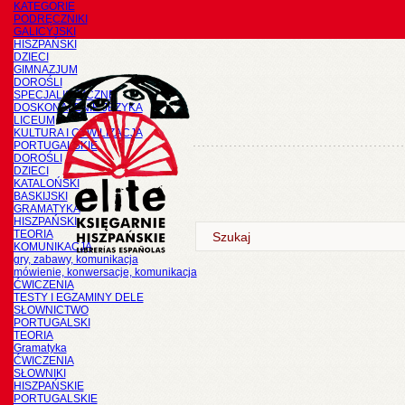
KATEGORIE
PODRĘCZNIKI
GALICYJSKI
HISZPAŃSKI
DZIECI
GIMNAZJUM
DOROŚLI
SPECJALISTYCZNE
DOSKONALENIE JĘZYKA
LICEUM
KULTURA I CYWILIZACJA
PORTUGALSKIE
DOROŚLI
DZIECI
KATALOŃSKI
BASKIJSKI
GRAMATYKA
HISZPAŃSKI
TEORIA
KOMUNIKACJA
gry, zabawy, komunikacja
mówienie, konwersacje, komunikacja
ĆWICZENIA
TESTY I EGZAMINY DELE
SŁOWNICTWO
PORTUGALSKI
TEORIA
Gramatyka
ĆWICZENIA
SŁOWNIKI
HISZPAŃSKIE
PORTUGALSKIE