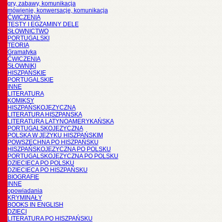
gry, zabawy, komunikacja
mówienie, konwersacje, komunikacja
ĆWICZENIA
TESTY I EGZAMINY DELE
SŁOWNICTWO
PORTUGALSKI
TEORIA
Gramatyka
ĆWICZENIA
SŁOWNIKI
HISZPAŃSKIE
PORTUGALSKIE
INNE
LITERATURA
KOMIKSY
HISZPAŃSKOJĘZYCZNA
LITERATURA HISZPANSKA
LITERATURA LATYNOAMERYKAŃSKA
PORTUGALSKOJĘZYCZNA
POLSKA W JĘZYKU HISZPAŃSKIM
POWSZECHNA PO HISZPAŃSKU
HISZPAŃSKOJĘZYCZNA PO POLSKU
PORTUGALSKOJĘZYCZNA PO POLSKU
DZIECIĘCA PO POLSKU
DZIECIĘCA PO HISZPAŃSKU
BIOGRAFIE
INNE
opowiadania
KRYMINAŁY
BOOKS IN ENGLISH
DZIECI
LITERATURA PO HISZPAŃSKU