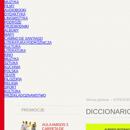
MUZYKA
FILMY
AUDIOBOOKI
DYDAKTYKA
LINGWISTYKA
PODRÓŻE
PRZEWODNIKI
ALBUMY
MAPY
CAMINO DE SANTIAGO
LITERATURA PODRÓŻNICZA
KULTURA
LITERATURA
KINO
MUZYKA
SZTUKA
KUCHNIA
POLSKA
TEATR
FILOZOFIA
RELIGIA
SPORT
KULTURA
PRZEKŁADOZNAWSTWO
Strona główna
KATEGOR
>
PROMOCJE
DICCIONARI
AULA AMIGOS 3
CARPETA DE