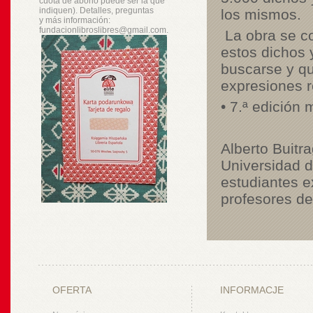
cuota de abono puede ser la que
indiquen). Detalles, preguntas
los mismos.
y
más
información:
fundacionlibroslibres@gmail.com.
La obra se c
estos dichos 
buscarse y qu
expresiones r
• 7.ª edición
Alberto Buitr
Universidad 
estudiantes e
profesores de
OFERTA
INFORMACJE