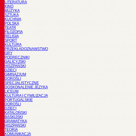
LITERATURA
KINO
MUZYKA
SZTUKA
KUCHNIA
POLSKA
TEATR
FILOZOFIA
RELIGIA
SPORT
KULTURA
PRZEKŁADOZNAWSTWO
GRY
PODRĘCZNIKI
GALICYJSKI
HISZPAŃSKI
DZIECI
GIMNAZJUM
DOROŚLI
SPECJALISTYCZNE
DOSKONALENIE JĘZYKA
LICEUM
KULTURA I CYWILIZACJA
PORTUGALSKIE
DOROŚLI
DZIECI
KATALOŃSKI
BASKIJSKI
GRAMATYKA
HISZPAŃSKI
TEORIA
KOMUNIKACJA