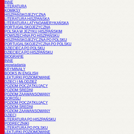
INNE
LITERATURA
KOMIKSY
HISZPAŃSKOJĘZYCZNA
LITERATURA HISZPANSKA
LITERATURA LATYNOAMERYKAŃSKA
PORTUGALSKOJĘZYCZNA
POLSKA W JĘZYKU HISZPAŃSKIM
POWSZECHNA PO HISZPAŃSKU
HISZPAŃSKOJĘZYCZNA PO POLSKU
PORTUGALSKOJĘZYCZNA PO POLSKU
DZIECIĘCA PO POLSKU
DZIECIĘCA PO HISZPAŃSKU
BIOGRAFIE
INNE
opowiadania
KRYMINAŁY
BOOKS IN ENGLISH
LEKTURKI POZIOMOWANE
DZIECI I MŁODZIEŻ
POZIOM POCZĄTKUJĄCY
POZIOM ŚREDNI
POZIOM ZAAWANSOWANY
DOROŚLI
POZIOM POCZĄTKUJĄCY
POZIOM ŚREDNI
POZIOM ZAAWANSOWANY
DZIECI
LITERATURA PO HISZPAŃSKU
PODRĘCZNIKI
LITERATURA PO POLSKU
LEKTURKI POZIOMOWANE