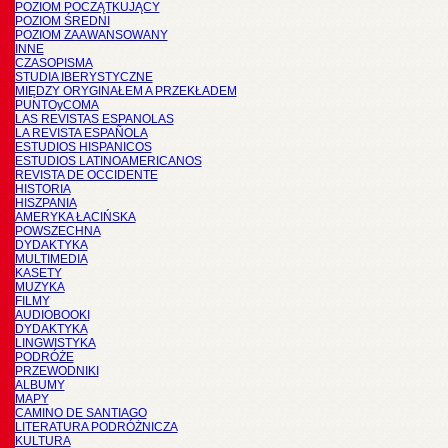
POZIOM POCZĄTKUJĄCY
POZIOM ŚREDNI
POZIOM ZAAWANSOWANY
INNE
CZASOPISMA
STUDIA IBERYSTYCZNE
MIĘDZY ORYGINAŁEM A PRZEKŁADEM
PUNTOyCOMA
LAS REVISTAS ESPANOLAS
LA REVISTA ESPAÑOLA
ESTUDIOS HISPANICOS
ESTUDIOS LATINOAMERICANOS
REVISTA DE OCCIDENTE
HISTORIA
HISZPANIA
AMERYKA ŁACIŃSKA
POWSZECHNA
DYDAKTYKA
MULTIMEDIA
KASETY
MUZYKA
FILMY
AUDIOBOOKI
DYDAKTYKA
LINGWISTYKA
PODRÓŻE
PRZEWODNIKI
ALBUMY
MAPY
CAMINO DE SANTIAGO
LITERATURA PODRÓŻNICZA
KULTURA