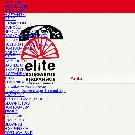
KATEGORIE
PODRĘCZNIKI
GALICYJSKI
HISZPAŃSKI
DZIECI
GIMNAZJUM
DOROŚLI
SPECJALISTYCZNE
DOSKONALENIE JĘZYKA
LICEUM
KULTURA I CYWILIZACJA
PORTUGALSKIE
DOROŚLI
DZIECI
KATALOŃSKI
BASKIJSKI
GRAMATYKA
HISZPAŃSKI
TEORIA
KOMUNIKACJA
gry, zabawy, komunikacja
mówienie, konwersacje, komunikacja
ĆWICZENIA
TESTY I EGZAMINY DELE
SŁOWNICTWO
PORTUGALSKI
TEORIA
Gramatyka
ĆWICZENIA
SŁOWNIKI
HISZPAŃSKIE
PORTUGALSKIE