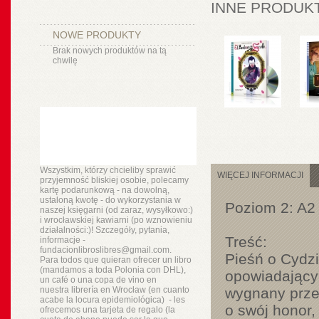
INNE PRODUKT
NOWE PRODUKTY
Brak nowych produktów na tą
chwilę
Wszystkim, którzy chcieliby sprawić
WIĘCEJ INFORMACJI
przyjemność bliskiej osobie, polecamy
kartę podarunkową - na dowolną,
ustaloną kwotę - do wykorzystania w
Poziom 2: A2
naszej księgarni (od zaraz, wysyłkowo:)
i wrocławskiej kawiarni (po wznowieniu
działalności:)! Szczegóły, pytania,
Treść:
informacje -
fundacionlibroslibres@gmail.com.
Pieśń o Cydzi
Para todos que quieran ofrecer un libro
(mandamos a toda Polonia con DHL),
opowiadający 
un
café o
una copa de vino en
nuestra
librería
en Wrocław (en cuanto
wygnany przez
acabe la locura epidemiológica) - les
o swój honor,
ofrecemos una tarjeta de regalo (la