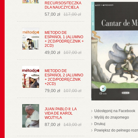
RECURSOS/TECZKA
DLA NAUCZYCIELA
57,00 zł
117,00 zł
METODO DE
ESPAŃOL 1 (ALUMNO
+ 2CD/PODRĘCZNIK +
2CD)
49,00 zł
107,00 zł
METODO DE
ESPAŃOL 2 (ALUMNO
+ 2CD/PODRĘCZNIK
+2CD)
79,00 zł
107,00 zł
JUAN PABLO II: LA
Udostępnij na Facebook
VIDA DE KAROL
Wyślij do znajomego
WOJTYLA
Drukuj
87,00 zł
143,00 zł
Powiększ do pełnego roz