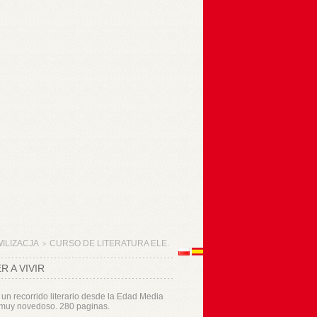
WILIZACJA
CURSO DE LITERATURA ELE.
>
 A VIVIR
un recorrido literario desde la Edad Media
 muy novedoso. 280 paginas.