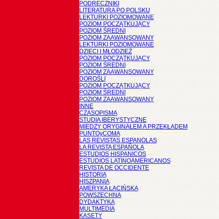
PODRĘCZNIKI
LITERATURA PO POLSKU
LEKTURKI POZIOMOWANE
POZIOM POCZĄTKUJĄCY
POZIOM ŚREDNI
POZIOM ZAAWANSOWANY
LEKTURKI POZIOMOWANE
DZIECI I MŁODZIEŻ
POZIOM POCZĄTKUJĄCY
POZIOM ŚREDNI
POZIOM ZAAWANSOWANY
DOROŚLI
POZIOM POCZĄTKUJĄCY
POZIOM ŚREDNI
POZIOM ZAAWANSOWANY
INNE
CZASOPISMA
STUDIA IBERYSTYCZNE
MIĘDZY ORYGINAŁEM A PRZEKŁADEM
PUNTOyCOMA
LAS REVISTAS ESPANOLAS
LA REVISTA ESPAÑOLA
ESTUDIOS HISPANICOS
ESTUDIOS LATINOAMERICANOS
REVISTA DE OCCIDENTE
HISTORIA
HISZPANIA
AMERYKA ŁACIŃSKA
POWSZECHNA
DYDAKTYKA
MULTIMEDIA
KASETY