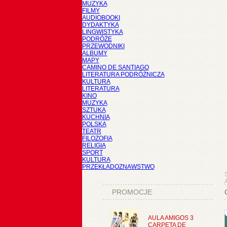
MUZYKA
FILMY
AUDIOBOOKI
DYDAKTYKA
LINGWISTYKA
PODRÓŻE
PRZEWODNIKI
ALBUMY
MAPY
CAMINO DE SANTIAGO
LITERATURA PODRÓŻNICZA
KULTURA
LITERATURA
KINO
MUZYKA
SZTUKA
KUCHNIA
POLSKA
TEATR
FILOZOFIA
RELIGIA
SPORT
KULTURA
PRZEKŁADOZNAWSTWO
A
PROMOCJE
AULA AMIGOS 3
CARPETA DE