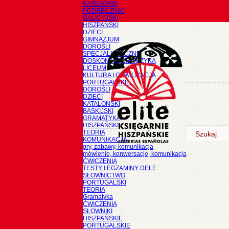
KATEGORIE
PODRĘCZNIKI
GALICYJSKI
HISZPAŃSKI
DZIECI
GIMNAZJUM
DOROŚLI
SPECJALISTYCZNE
DOSKONALENIE JĘZYKA
LICEUM
KULTURA I CYWILIZACJA
PORTUGALSKIE
DOROŚLI
DZIECI
KATALOŃSKI
BASKIJSKI
GRAMATYKA
HISZPAŃSKI
TEORIA
KOMUNIKACJA
gry, zabawy, komunikacja
mówienie, konwersacje, komunikacja
ĆWICZENIA
TESTY I EGZAMINY DELE
SŁOWNICTWO
PORTUGALSKI
TEORIA
Gramatyka
ĆWICZENIA
SŁOWNIKI
HISZPAŃSKIE
PORTUGALSKIE