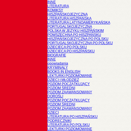
INNE
LITERATURA
KOMIKSY
HISZPAŃSKOJĘZYCZNA
LITERATURA HISZPANSKA
LITERATURA LATYNOAMERYKAŃSKA
PORTUGALSKOJĘZYCZNA
POLSKA W JĘZYKU HISZPAŃSKIM
POWSZECHNA PO HISZPAŃSKU
HISZPAŃSKOJĘZYCZNA PO POLSKU
PORTUGALSKOJĘZYCZNA PO POLSKU
DZIECIĘCA PO POLSKU
DZIECIĘCA PO HISZPAŃSKU
BIOGRAFIE
INNE
opowiadania
KRYMINAŁY
BOOKS IN ENGLISH
LEKTURKI POZIOMOWANE
DZIECI I MŁODZIEŻ
POZIOM POCZĄTKUJĄCY
POZIOM ŚREDNI
POZIOM ZAAWANSOWANY
DOROŚLI
POZIOM POCZĄTKUJĄCY
POZIOM ŚREDNI
POZIOM ZAAWANSOWANY
DZIECI
LITERATURA PO HISZPAŃSKU
PODRĘCZNIKI
LITERATURA PO POLSKU
LEKTURKI POZIOMOWANE