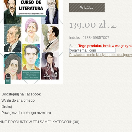
WIĘCEJ
139,00 zł
brutto
Indeks :
9788469857007
Stan:
Tego produktu brak w magazyni
Powiadom mnie kiedy będzie dostępny
Udostępnij na Facebook
Wyślij do znajomego
Drukuj
Powiększ do pełnego rozmiaru
INNE PRODUKTY W TEJ SAMEJ KATEGORII: (30)