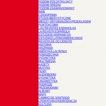
POZIOM POCZĄTKUJĄCY
POZIOM ŚREDNI
POZIOM ZAAWANSOWANY
INNE
CZASOPISMA
STUDIA IBERYSTYCZNE
MIĘDZY ORYGINAŁEM A PRZEKŁADEM
PUNTOyCOMA
LAS REVISTAS ESPANOLAS
LA REVISTA ESPAÑOLA
ESTUDIOS HISPANICOS
ESTUDIOS LATINOAMERICANOS
REVISTA DE OCCIDENTE
HISTORIA
HISZPANIA
AMERYKA ŁACIŃSKA
POWSZECHNA
DYDAKTYKA
MULTIMEDIA
KASETY
MUZYKA
FILMY
AUDIOBOOKI
DYDAKTYKA
LINGWISTYKA
PODRÓŻE
PRZEWODNIKI
ALBUMY
MAPY
CAMINO DE SANTIAGO
LITERATURA PODRÓŻNICZA
KULTURA