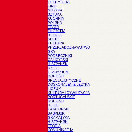
LITERATURA
KINO
MUZYKA
SZTUKA
KUCHNIA
POLSKA
TEATR
FILOZOFIA
RELIGIA
SPORT
KULTURA
PRZEKŁADOZNAWSTWO
GRY
PODRĘCZNIKI
GALICYJSKI
HISZPAŃSKI
DZIECI
GIMNAZJUM
DOROŚLI
SPECJALISTYCZNE
DOSKONALENIE JĘZYKA
LICEUM
KULTURA I CYWILIZACJA
PORTUGALSKIE
DOROŚLI
DZIECI
KATALOŃSKI
BASKIJSKI
GRAMATYKA
HISZPAŃSKI
TEORIA
KOMUNIKACJA