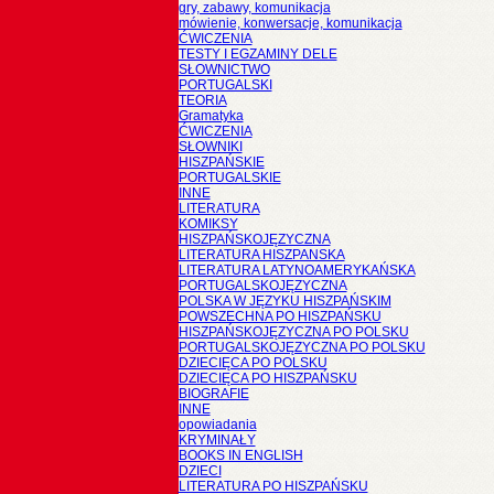
gry, zabawy, komunikacja
mówienie, konwersacje, komunikacja
ĆWICZENIA
TESTY I EGZAMINY DELE
SŁOWNICTWO
PORTUGALSKI
TEORIA
Gramatyka
ĆWICZENIA
SŁOWNIKI
HISZPAŃSKIE
PORTUGALSKIE
INNE
LITERATURA
KOMIKSY
HISZPAŃSKOJĘZYCZNA
LITERATURA HISZPANSKA
LITERATURA LATYNOAMERYKAŃSKA
PORTUGALSKOJĘZYCZNA
POLSKA W JĘZYKU HISZPAŃSKIM
POWSZECHNA PO HISZPAŃSKU
HISZPAŃSKOJĘZYCZNA PO POLSKU
PORTUGALSKOJĘZYCZNA PO POLSKU
DZIECIĘCA PO POLSKU
DZIECIĘCA PO HISZPAŃSKU
BIOGRAFIE
INNE
opowiadania
KRYMINAŁY
BOOKS IN ENGLISH
DZIECI
LITERATURA PO HISZPAŃSKU