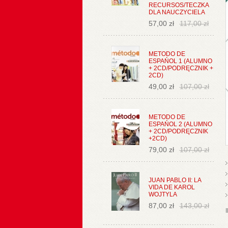
RECURSOS/TECZKA
DLA NAUCZYCIELA
57,00 zł
117,00 zł
METODO DE
ESPAŃOL 1 (ALUMNO
+ 2CD/PODRĘCZNIK +
2CD)
49,00 zł
107,00 zł
METODO DE
ESPAŃOL 2 (ALUMNO
+ 2CD/PODRĘCZNIK
+2CD)
79,00 zł
107,00 zł
JUAN PABLO II: LA
VIDA DE KAROL
WOJTYLA
87,00 zł
143,00 zł