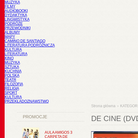
MUZYKA
FILMY
AUDIOBOOKI
DYDAKTYKA
LINGWISTYKA
PODRÓŻE
PRZEWODNIKI
ALBUMY
MAPY
CAMINO DE SANTIAGO
LITERATURA PODRÓŻNICZA
KULTURA
LITERATURA
KINO
MUZYKA
SZTUKA
KUCHNIA
POLSKA
TEATR
FILOZOFIA
RELIGIA
SPORT
KULTURA
PRZEKŁADOZNAWSTWO
Strona główna
KATEGOR
>
PROMOCJE
DE CINE (DV
AULA AMIGOS 3
CARPETA DE