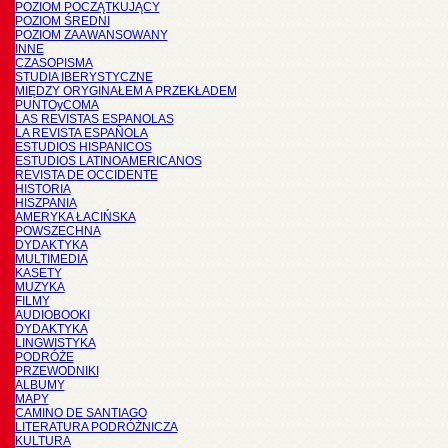
POZIOM POCZĄTKUJĄCY
POZIOM ŚREDNI
POZIOM ZAAWANSOWANY
INNE
CZASOPISMA
STUDIA IBERYSTYCZNE
MIĘDZY ORYGINAŁEM A PRZEKŁADEM
PUNTOyCOMA
LAS REVISTAS ESPANOLAS
LA REVISTA ESPAÑOLA
ESTUDIOS HISPANICOS
ESTUDIOS LATINOAMERICANOS
REVISTA DE OCCIDENTE
HISTORIA
HISZPANIA
AMERYKA ŁACIŃSKA
POWSZECHNA
DYDAKTYKA
MULTIMEDIA
KASETY
MUZYKA
FILMY
AUDIOBOOKI
DYDAKTYKA
LINGWISTYKA
PODRÓŻE
PRZEWODNIKI
ALBUMY
MAPY
CAMINO DE SANTIAGO
LITERATURA PODRÓŻNICZA
KULTURA