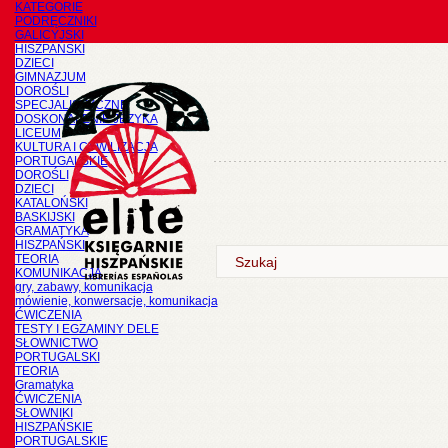
KATEGORIE
PODRĘCZNIKI
GALICYJSKI
HISZPAŃSKI
DZIECI
GIMNAZJUM
DOROŚLI
SPECJALISTYCZNE
DOSKONALENIE JĘZYKA
LICEUM
KULTURA I CYWILIZACJA
PORTUGALSKIE
DOROŚLI
DZIECI
KATALOŃSKI
BASKIJSKI
GRAMATYKA
HISZPAŃSKI
TEORIA
KOMUNIKACJA
gry, zabawy, komunikacja
mówienie, konwersacje, komunikacja
ĆWICZENIA
TESTY I EGZAMINY DELE
SŁOWNICTWO
PORTUGALSKI
TEORIA
Gramatyka
ĆWICZENIA
SŁOWNIKI
HISZPAŃSKIE
PORTUGALSKIE