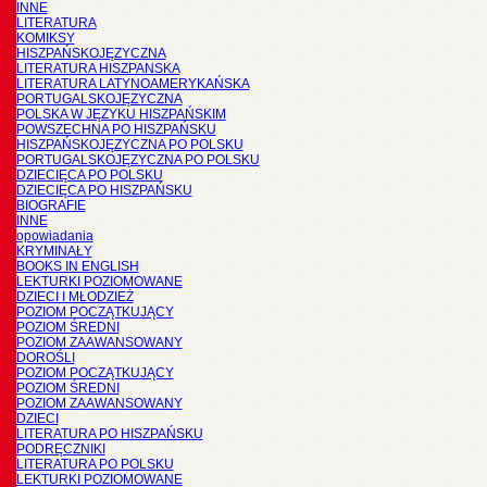
INNE
LITERATURA
KOMIKSY
HISZPAŃSKOJĘZYCZNA
LITERATURA HISZPANSKA
LITERATURA LATYNOAMERYKAŃSKA
PORTUGALSKOJĘZYCZNA
POLSKA W JĘZYKU HISZPAŃSKIM
POWSZECHNA PO HISZPAŃSKU
HISZPAŃSKOJĘZYCZNA PO POLSKU
PORTUGALSKOJĘZYCZNA PO POLSKU
DZIECIĘCA PO POLSKU
DZIECIĘCA PO HISZPAŃSKU
BIOGRAFIE
INNE
opowiadania
KRYMINAŁY
BOOKS IN ENGLISH
LEKTURKI POZIOMOWANE
DZIECI I MŁODZIEŻ
POZIOM POCZĄTKUJĄCY
POZIOM ŚREDNI
POZIOM ZAAWANSOWANY
DOROŚLI
POZIOM POCZĄTKUJĄCY
POZIOM ŚREDNI
POZIOM ZAAWANSOWANY
DZIECI
LITERATURA PO HISZPAŃSKU
PODRĘCZNIKI
LITERATURA PO POLSKU
LEKTURKI POZIOMOWANE