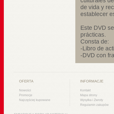
culturales d
de vida y rec
establecer es
Este DVD se
prácticas.
Consta de:
-Libro de ac
-DVD con fra
OFERTA
INFORMACJE
Nowości
Kontakt
Promocje
Mapa strony
Najczęściej kupowane
Wysyłka i Zwroty
Regulamin zakupów