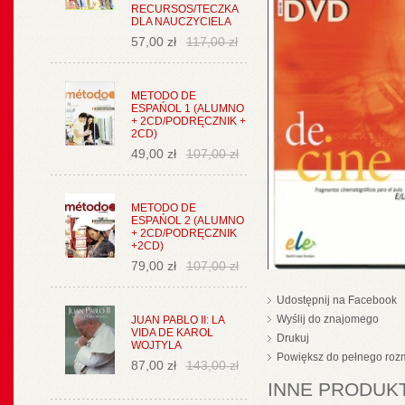
RECURSOS/TECZKA
DLA NAUCZYCIELA
57,00 zł
117,00 zł
METODO DE
ESPAŃOL 1 (ALUMNO
+ 2CD/PODRĘCZNIK +
2CD)
49,00 zł
107,00 zł
METODO DE
ESPAŃOL 2 (ALUMNO
+ 2CD/PODRĘCZNIK
+2CD)
79,00 zł
107,00 zł
Udostępnij na Facebook
Wyślij do znajomego
JUAN PABLO II: LA
VIDA DE KAROL
Drukuj
WOJTYLA
Powiększ do pełnego roz
87,00 zł
143,00 zł
INNE PRODUKT