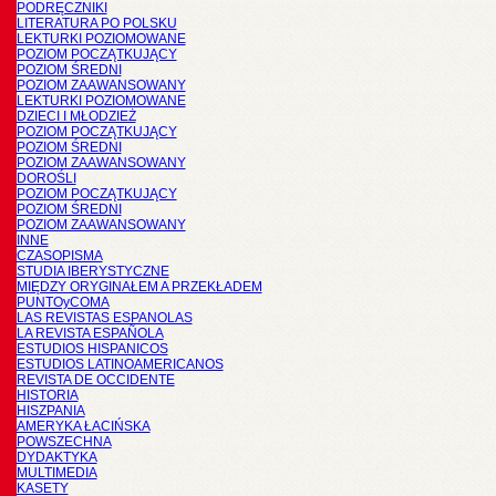
PODRĘCZNIKI
LITERATURA PO POLSKU
LEKTURKI POZIOMOWANE
POZIOM POCZĄTKUJĄCY
POZIOM ŚREDNI
POZIOM ZAAWANSOWANY
LEKTURKI POZIOMOWANE
DZIECI I MŁODZIEŻ
POZIOM POCZĄTKUJĄCY
POZIOM ŚREDNI
POZIOM ZAAWANSOWANY
DOROŚLI
POZIOM POCZĄTKUJĄCY
POZIOM ŚREDNI
POZIOM ZAAWANSOWANY
INNE
CZASOPISMA
STUDIA IBERYSTYCZNE
MIĘDZY ORYGINAŁEM A PRZEKŁADEM
PUNTOyCOMA
LAS REVISTAS ESPANOLAS
LA REVISTA ESPAÑOLA
ESTUDIOS HISPANICOS
ESTUDIOS LATINOAMERICANOS
REVISTA DE OCCIDENTE
HISTORIA
HISZPANIA
AMERYKA ŁACIŃSKA
POWSZECHNA
DYDAKTYKA
MULTIMEDIA
KASETY