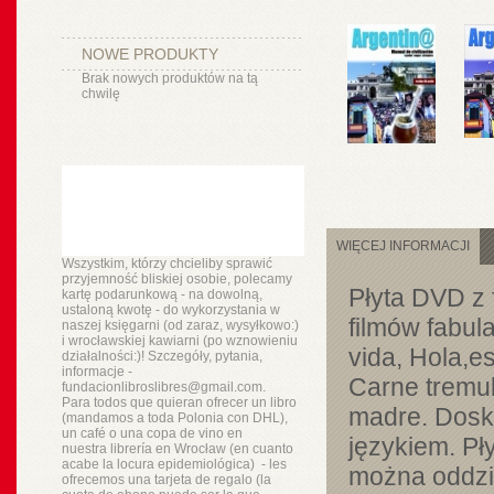
NOWE PRODUKTY
Brak nowych produktów na tą
chwilę
WIĘCEJ INFORMACJI
Wszystkim, którzy chcieliby sprawić
przyjemność bliskiej osobie, polecamy
Płyta DVD z 
kartę podarunkową - na dowolną,
ustaloną kwotę - do wykorzystania w
filmów fabul
naszej księgarni (od zaraz, wysyłkowo:)
i wrocławskiej kawiarni (po wznowieniu
vida, Hola,es
działalności:)! Szczegóły, pytania,
informacje -
Carne tremul
fundacionlibroslibres@gmail.com.
Para todos que quieran ofrecer un libro
madre. Dosko
(mandamos a toda Polonia con DHL),
un
café o
una copa de vino en
językiem. Pł
nuestra
librería
en Wrocław (en cuanto
acabe la locura epidemiológica) - les
można oddzie
ofrecemos una tarjeta de regalo (la