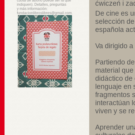
cuota de abono puede ser la que
ćwiczeń i za
indiquen). Detalles, preguntas
y
más
información:
De cine es u
fundacionlibroslibres@gmail.com.
selección de
española act
Va dirigido 
Partiendo de
material que 
didáctico de 
lenguaje en 
fragmentos s
interactúan l
viven y se re
Aprender una