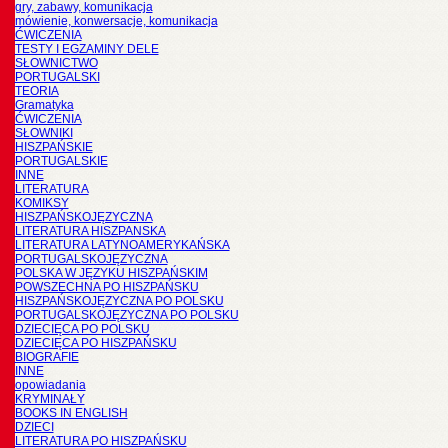
gry, zabawy, komunikacja
mówienie, konwersacje, komunikacja
ĆWICZENIA
TESTY I EGZAMINY DELE
SŁOWNICTWO
PORTUGALSKI
TEORIA
Gramatyka
ĆWICZENIA
SŁOWNIKI
HISZPAŃSKIE
PORTUGALSKIE
INNE
LITERATURA
KOMIKSY
HISZPAŃSKOJĘZYCZNA
LITERATURA HISZPANSKA
LITERATURA LATYNOAMERYKAŃSKA
PORTUGALSKOJĘZYCZNA
POLSKA W JĘZYKU HISZPAŃSKIM
POWSZECHNA PO HISZPAŃSKU
HISZPAŃSKOJĘZYCZNA PO POLSKU
PORTUGALSKOJĘZYCZNA PO POLSKU
DZIECIĘCA PO POLSKU
DZIECIĘCA PO HISZPAŃSKU
BIOGRAFIE
INNE
opowiadania
KRYMINAŁY
BOOKS IN ENGLISH
DZIECI
LITERATURA PO HISZPAŃSKU