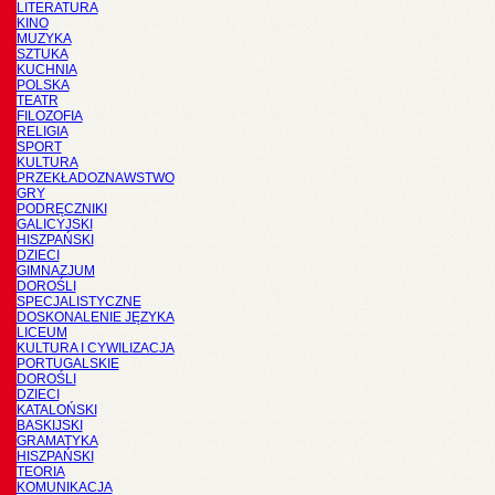
LITERATURA
KINO
MUZYKA
SZTUKA
KUCHNIA
POLSKA
TEATR
FILOZOFIA
RELIGIA
SPORT
KULTURA
PRZEKŁADOZNAWSTWO
GRY
PODRĘCZNIKI
GALICYJSKI
HISZPAŃSKI
DZIECI
GIMNAZJUM
DOROŚLI
SPECJALISTYCZNE
DOSKONALENIE JĘZYKA
LICEUM
KULTURA I CYWILIZACJA
PORTUGALSKIE
DOROŚLI
DZIECI
KATALOŃSKI
BASKIJSKI
GRAMATYKA
HISZPAŃSKI
TEORIA
KOMUNIKACJA