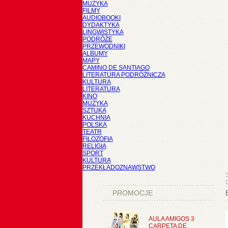
MUZYKA
FILMY
AUDIOBOOKI
DYDAKTYKA
LINGWISTYKA
PODRÓŻE
PRZEWODNIKI
ALBUMY
MAPY
CAMINO DE SANTIAGO
LITERATURA PODRÓŻNICZA
KULTURA
LITERATURA
KINO
MUZYKA
SZTUKA
KUCHNIA
POLSKA
TEATR
FILOZOFIA
RELIGIA
SPORT
KULTURA
PRZEKŁADOZNAWSTWO
PROMOCJE
AULA AMIGOS 3
CARPETA DE