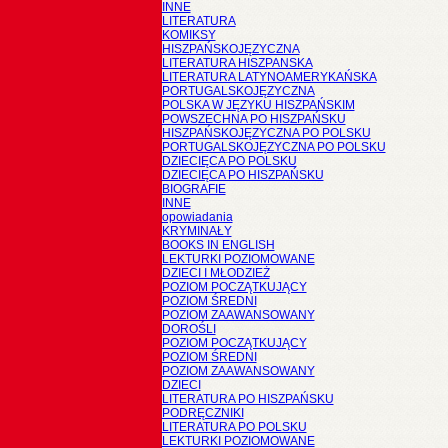
INNE
LITERATURA
KOMIKSY
HISZPAŃSKOJĘZYCZNA
LITERATURA HISZPANSKA
LITERATURA LATYNOAMERYKAŃSKA
PORTUGALSKOJĘZYCZNA
POLSKA W JĘZYKU HISZPAŃSKIM
POWSZECHNA PO HISZPAŃSKU
HISZPAŃSKOJĘZYCZNA PO POLSKU
PORTUGALSKOJĘZYCZNA PO POLSKU
DZIECIĘCA PO POLSKU
DZIECIĘCA PO HISZPAŃSKU
BIOGRAFIE
INNE
opowiadania
KRYMINAŁY
BOOKS IN ENGLISH
LEKTURKI POZIOMOWANE
DZIECI I MŁODZIEŻ
POZIOM POCZĄTKUJĄCY
POZIOM ŚREDNI
POZIOM ZAAWANSOWANY
DOROŚLI
POZIOM POCZĄTKUJĄCY
POZIOM ŚREDNI
POZIOM ZAAWANSOWANY
DZIECI
LITERATURA PO HISZPAŃSKU
PODRĘCZNIKI
LITERATURA PO POLSKU
LEKTURKI POZIOMOWANE