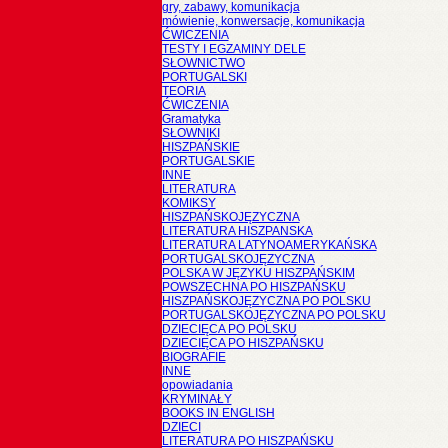
gry, zabawy, komunikacja
mówienie, konwersacje, komunikacja
ĆWICZENIA
TESTY I EGZAMINY DELE
SŁOWNICTWO
PORTUGALSKI
TEORIA
ĆWICZENIA
Gramatyka
SŁOWNIKI
HISZPAŃSKIE
PORTUGALSKIE
INNE
LITERATURA
KOMIKSY
HISZPAŃSKOJĘZYCZNA
LITERATURA HISZPANSKA
LITERATURA LATYNOAMERYKAŃSKA
PORTUGALSKOJĘZYCZNA
POLSKA W JĘZYKU HISZPAŃSKIM
POWSZECHNA PO HISZPAŃSKU
HISZPAŃSKOJĘZYCZNA PO POLSKU
PORTUGALSKOJĘZYCZNA PO POLSKU
DZIECIĘCA PO POLSKU
DZIECIĘCA PO HISZPAŃSKU
BIOGRAFIE
INNE
opowiadania
KRYMINAŁY
BOOKS IN ENGLISH
DZIECI
LITERATURA PO HISZPAŃSKU