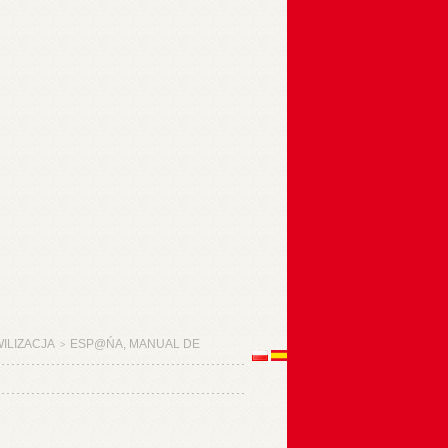
WILIZACJA
ESP@ŃA, MANUAL DE
>