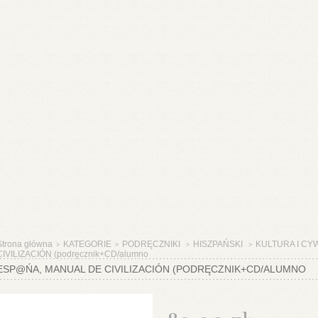
Strona główna
KATEGORIE
PODRĘCZNIKI
HISZPAŃSKI
KULTURA I CY
>
>
>
>
CIVILIZACIÓN (podręcznik+CD/alumno
ESP@ŃA, MANUAL DE CIVILIZACIÓN (PODRĘCZNIK+CD/ALUMNO