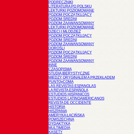
PODRĘCZNIKI
LITERATURA PO POLSKU
LEKTURKI POZIOMOWANE
POZIOM POCZĄTKUJĄCY
POZIOM ŚREDNI
POZIOM ZAAWANSOWANY
LEKTURKI POZIOMOWANE
DZIECI I MŁODZIEŻ
POZIOM POCZĄTKUJĄCY
POZIOM ŚREDNI
POZIOM ZAAWANSOWANY
DOROŚLI
POZIOM POCZĄTKUJĄCY
POZIOM ŚREDNI
POZIOM ZAAWANSOWANY
INNE
CZASOPISMA
STUDIA IBERYSTYCZNE
MIĘDZY ORYGINAŁEM A PRZEKŁADEM
PUNTOyCOMA
LAS REVISTAS ESPANOLAS
LA REVISTA ESPAÑOLA
ESTUDIOS HISPANICOS
ESTUDIOS LATINOAMERICANOS
REVISTA DE OCCIDENTE
HISTORIA
HISZPANIA
AMERYKA ŁACIŃSKA
POWSZECHNA
DYDAKTYKA
MULTIMEDIA
KASETY