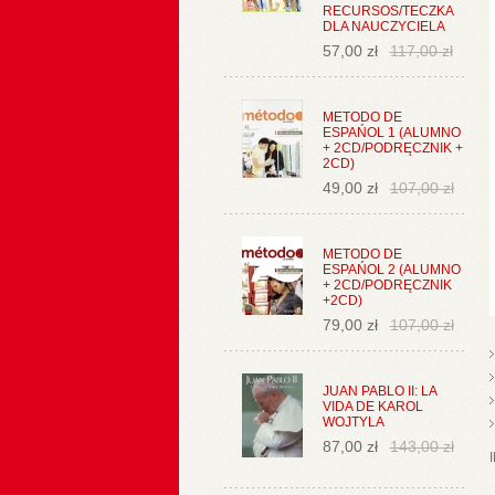
RECURSOS/TECZKA
DLA NAUCZYCIELA
57,00 zł
117,00 zł
METODO DE
ESPAŃOL 1 (ALUMNO
+ 2CD/PODRĘCZNIK +
2CD)
49,00 zł
107,00 zł
METODO DE
ESPAŃOL 2 (ALUMNO
+ 2CD/PODRĘCZNIK
+2CD)
79,00 zł
107,00 zł
JUAN PABLO II: LA
VIDA DE KAROL
WOJTYLA
87,00 zł
143,00 zł