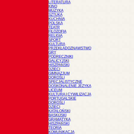
LITERATURA
KINO
MUZYKA
SZTUKA
KUCHNIA
POLSKA
TEATR
FILOZOFIA
RELIGIA
SPORT
KULTURA
PRZEKŁADOZNAWSTWO
GRY
PODRĘCZNIKI
GALICYJSKI
HISZPAŃSKI
DZIECI
GIMNAZJUM
DOROŚLI
SPECJALISTYCZNE
DOSKONALENIE JĘZYKA
LICEUM
KULTURA I CYWILIZACJA
PORTUGALSKIE
DOROŚLI
DZIECI
KATALOŃSKI
BASKIJSKI
GRAMATYKA
HISZPAŃSKI
TEORIA
KOMUNIKACJA