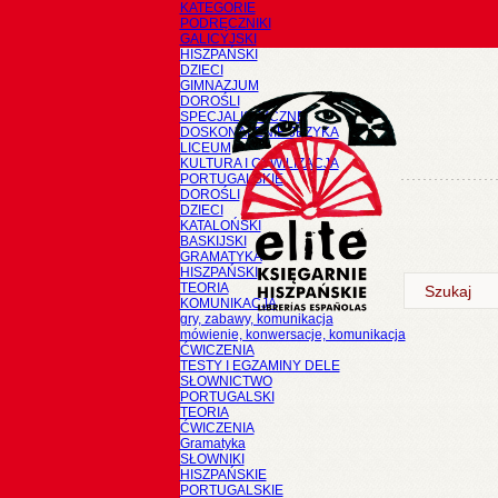
KATEGORIE
PODRĘCZNIKI
GALICYJSKI
HISZPAŃSKI
DZIECI
GIMNAZJUM
DOROŚLI
SPECJALISTYCZNE
DOSKONALENIE JĘZYKA
LICEUM
KULTURA I CYWILIZACJA
PORTUGALSKIE
DOROŚLI
DZIECI
KATALOŃSKI
BASKIJSKI
GRAMATYKA
HISZPAŃSKI
TEORIA
KOMUNIKACJA
gry, zabawy, komunikacja
mówienie, konwersacje, komunikacja
ĆWICZENIA
TESTY I EGZAMINY DELE
SŁOWNICTWO
PORTUGALSKI
TEORIA
ĆWICZENIA
Gramatyka
SŁOWNIKI
HISZPAŃSKIE
PORTUGALSKIE