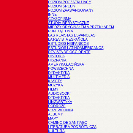
POZIOM POCZĄTKUJĄCY
POZIOM ŚREDNI
POZIOM ZAAWANSOWANY
INNE
CZASOPISMA
STUDIA IBERYSTYCZNE
MIĘDZY ORYGINAŁEM A PRZEKŁADEM
PUNTOyCOMA
LAS REVISTAS ESPANOLAS
LA REVISTA ESPAÑOLA
ESTUDIOS HISPANICOS
ESTUDIOS LATINOAMERICANOS
REVISTA DE OCCIDENTE
HISTORIA
HISZPANIA
AMERYKA ŁACIŃSKA
POWSZECHNA
DYDAKTYKA
MULTIMEDIA
KASETY
MUZYKA
FILMY
AUDIOBOOKI
DYDAKTYKA
LINGWISTYKA
PODRÓŻE
PRZEWODNIKI
ALBUMY
MAPY
CAMINO DE SANTIAGO
LITERATURA PODRÓŻNICZA
KULTURA