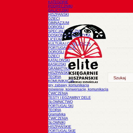
KATEGORIE
PODRĘCZNIKI
GALICYJSKI
HISZPAŃSKI
DZIECI
GIMNAZJUM
DOROŚLI
SPECJALISTYCZNE
DOSKONALENIE JĘZYKA
LICEUM
KULTURA I CYWILIZACJA
PORTUGALSKIE
DOROŚLI
DZIECI
KATALOŃSKI
BASKIJSKI
GRAMATYKA
HISZPAŃSKI
TEORIA
KOMUNIKACJA
gry, zabawy, komunikacja
mówienie, konwersacje, komunikacja
ĆWICZENIA
TESTY I EGZAMINY DELE
SŁOWNICTWO
PORTUGALSKI
TEORIA
Gramatyka
ĆWICZENIA
SŁOWNIKI
HISZPAŃSKIE
PORTUGALSKIE