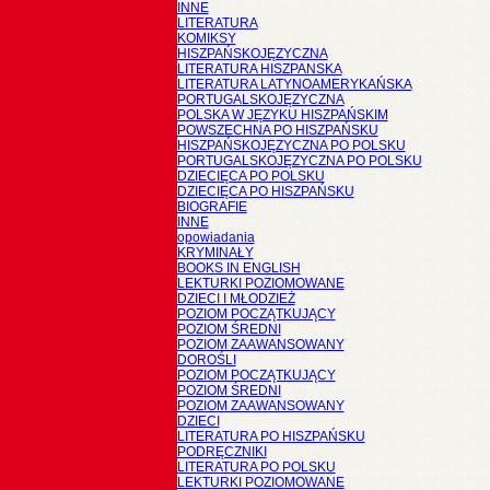
INNE
LITERATURA
KOMIKSY
HISZPAŃSKOJĘZYCZNA
LITERATURA HISZPANSKA
LITERATURA LATYNOAMERYKAŃSKA
PORTUGALSKOJĘZYCZNA
POLSKA W JĘZYKU HISZPAŃSKIM
POWSZECHNA PO HISZPAŃSKU
HISZPAŃSKOJĘZYCZNA PO POLSKU
PORTUGALSKOJĘZYCZNA PO POLSKU
DZIECIĘCA PO POLSKU
DZIECIĘCA PO HISZPAŃSKU
BIOGRAFIE
INNE
opowiadania
KRYMINAŁY
BOOKS IN ENGLISH
LEKTURKI POZIOMOWANE
DZIECI I MŁODZIEŻ
POZIOM POCZĄTKUJĄCY
POZIOM ŚREDNI
POZIOM ZAAWANSOWANY
DOROŚLI
POZIOM POCZĄTKUJĄCY
POZIOM ŚREDNI
POZIOM ZAAWANSOWANY
DZIECI
LITERATURA PO HISZPAŃSKU
PODRĘCZNIKI
LITERATURA PO POLSKU
LEKTURKI POZIOMOWANE