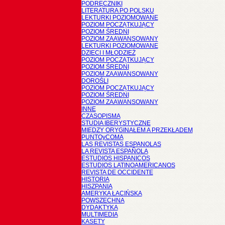
PODRĘCZNIKI
LITERATURA PO POLSKU
LEKTURKI POZIOMOWANE
POZIOM POCZĄTKUJĄCY
POZIOM ŚREDNI
POZIOM ZAAWANSOWANY
LEKTURKI POZIOMOWANE
DZIECI I MŁODZIEŻ
POZIOM POCZĄTKUJĄCY
POZIOM ŚREDNI
POZIOM ZAAWANSOWANY
DOROŚLI
POZIOM POCZĄTKUJĄCY
POZIOM ŚREDNI
POZIOM ZAAWANSOWANY
INNE
CZASOPISMA
STUDIA IBERYSTYCZNE
MIĘDZY ORYGINAŁEM A PRZEKŁADEM
PUNTOyCOMA
LAS REVISTAS ESPANOLAS
LA REVISTA ESPAÑOLA
ESTUDIOS HISPANICOS
ESTUDIOS LATINOAMERICANOS
REVISTA DE OCCIDENTE
HISTORIA
HISZPANIA
AMERYKA ŁACIŃSKA
POWSZECHNA
DYDAKTYKA
MULTIMEDIA
KASETY