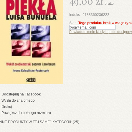
49,00 zł
brutto
Indeks :
9788360236222
Stan:
Tego produktu brak w magazyni
Powiadom mnie kiedy będzie dostępny
Udostępnij na Facebook
Wyślij do znajomego
Drukuj
Powiększ do pełnego rozmiaru
INNE PRODUKTY W TEJ SAMEJ KATEGORII: (25)