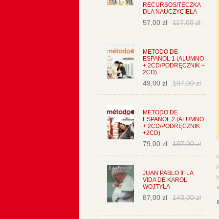
RECURSOS/TECZKA
DLA NAUCZYCIELA
57,00 zł
117,00 zł
METODO DE
ESPAŃOL 1 (ALUMNO
+ 2CD/PODRĘCZNIK +
2CD)
49,00 zł
107,00 zł
METODO DE
ESPAŃOL 2 (ALUMNO
+ 2CD/PODRĘCZNIK
+2CD)
79,00 zł
107,00 zł
JUAN PABLO II: LA
VIDA DE KAROL
WOJTYLA
87,00 zł
143,00 zł