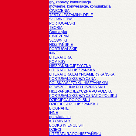
gry, zabawy, komunikacja
mówienie, konwersacje, komunikacja
ĆWICZENIA
TESTY I EGZAMINY DELE
SŁOWNICTWO
PORTUGALSKI
TEORIA
Gramatyka
ĆWICZENIA
SŁOWNIKI
HISZPAŃSKIE
PORTUGALSKIE
INNE
LITERATURA
KOMIKSY
HISZPAŃSKOJĘZYCZNA
LITERATURA HISZPANSKA
LITERATURA LATYNOAMERYKAŃSKA
PORTUGALSKOJĘZYCZNA
POLSKA W JĘZYKU HISZPAŃSKIM
POWSZECHNA PO HISZPAŃSKU
HISZPAŃSKOJĘZYCZNA PO POLSKU
PORTUGALSKOJĘZYCZNA PO POLSKU
DZIECIĘCA PO POLSKU
DZIECIĘCA PO HISZPAŃSKU
BIOGRAFIE
INNE
opowiadania
KRYMINAŁY
BOOKS IN ENGLISH
DZIECI
LITERATURA PO HISZPAŃSKU