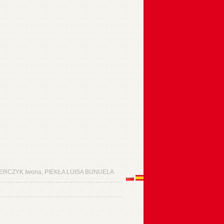
RCZYK Iwona, PIEKŁA LUISA BUNUELA