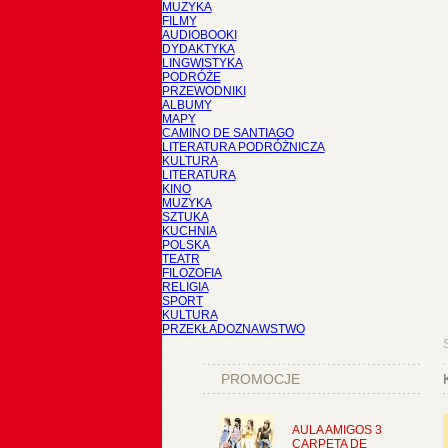
MUZYKA
FILMY
AUDIOBOOKI
DYDAKTYKA
LINGWISTYKA
PODRÓŻE
PRZEWODNIKI
ALBUMY
MAPY
CAMINO DE SANTIAGO
LITERATURA PODRÓŻNICZA
KULTURA
LITERATURA
KINO
MUZYKA
SZTUKA
KUCHNIA
POLSKA
TEATR
FILOZOFIA
RELIGIA
SPORT
KULTURA
PRZEKŁADOZNAWSTWO
PROMOCJE
AULA AMIGOS 3
CARPETA DE