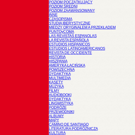
POZIOM POCZĄTKUJĄCY
POZIOM ŚREDNI
POZIOM ZAAWANSOWANY
INNE
CZASOPISMA
STUDIA IBERYSTYCZNE
MIĘDZY ORYGINAŁEM A PRZEKŁADEM
PUNTOyCOMA
LAS REVISTAS ESPANOLAS
LA REVISTA ESPAÑOLA
ESTUDIOS HISPANICOS
ESTUDIOS LATINOAMERICANOS
REVISTA DE OCCIDENTE
HISTORIA
HISZPANIA
AMERYKA ŁACIŃSKA
POWSZECHNA
DYDAKTYKA
MULTIMEDIA
KASETY
MUZYKA
FILMY
AUDIOBOOKI
DYDAKTYKA
LINGWISTYKA
PODRÓŻE
PRZEWODNIKI
ALBUMY
MAPY
CAMINO DE SANTIAGO
LITERATURA PODRÓŻNICZA
KULTURA