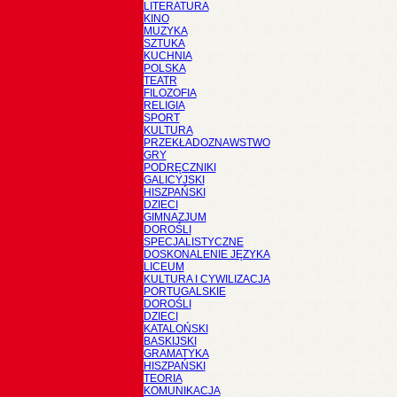
LITERATURA
KINO
MUZYKA
SZTUKA
KUCHNIA
POLSKA
TEATR
FILOZOFIA
RELIGIA
SPORT
KULTURA
PRZEKŁADOZNAWSTWO
GRY
PODRĘCZNIKI
GALICYJSKI
HISZPAŃSKI
DZIECI
GIMNAZJUM
DOROŚLI
SPECJALISTYCZNE
DOSKONALENIE JĘZYKA
LICEUM
KULTURA I CYWILIZACJA
PORTUGALSKIE
DOROŚLI
DZIECI
KATALOŃSKI
BASKIJSKI
GRAMATYKA
HISZPAŃSKI
TEORIA
KOMUNIKACJA