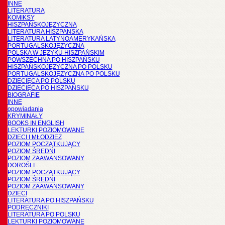
INNE
LITERATURA
KOMIKSY
HISZPAŃSKOJĘZYCZNA
LITERATURA HISZPANSKA
LITERATURA LATYNOAMERYKAŃSKA
PORTUGALSKOJĘZYCZNA
POLSKA W JĘZYKU HISZPAŃSKIM
POWSZECHNA PO HISZPAŃSKU
HISZPAŃSKOJĘZYCZNA PO POLSKU
PORTUGALSKOJĘZYCZNA PO POLSKU
DZIECIĘCA PO POLSKU
DZIECIĘCA PO HISZPAŃSKU
BIOGRAFIE
INNE
opowiadania
KRYMINAŁY
BOOKS IN ENGLISH
LEKTURKI POZIOMOWANE
DZIECI I MŁODZIEŻ
POZIOM POCZĄTKUJĄCY
POZIOM ŚREDNI
POZIOM ZAAWANSOWANY
DOROŚLI
POZIOM POCZĄTKUJĄCY
POZIOM ŚREDNI
POZIOM ZAAWANSOWANY
DZIECI
LITERATURA PO HISZPAŃSKU
PODRĘCZNIKI
LITERATURA PO POLSKU
LEKTURKI POZIOMOWANE