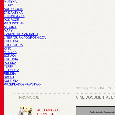
MUZYKA
FILMY
AUDIOBOOKI
DYDAKTYKA
LINGWISTYKA
PODRÓŻE
PRZEWODNIKI
ALBUMY
MAPY
CAMINO DE SANTIAGO
LITERATURA PODRÓŻNICZA
KULTURA
LITERATURA
KINO
MUZYKA
SZTUKA
KUCHNIA
POLSKA
TEATR
FILOZOFIA
RELIGIA
SPORT
KULTURA
PRZEKŁADOZNAWSTWO
Strona główna
KATEGOR
>
PROMOCJE
CINE DOCUMENTAL EN 
AULA AMIGOS 3
CARPETA DE