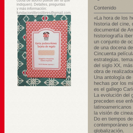
cuota de abono puede ser la que
indiquen). Detalles, preguntas
Contenido
y
más
información:
fundacionlibroslibres@gmail.com.
«La hora de los h
historia del cine,
documental de Amé
historiografía ib
un conjunto de oc
de una docena de
Cincuenta películ
estrategias, tema
del siglo XX, más 
obra de realizado
Una antología de 
hechas por los mi
es el gallego Car
La evolución del
preceden ese enfo
latinoamericanos 
la visión de cine
Do en tiempos de 
contemporáneo sob
globalización.