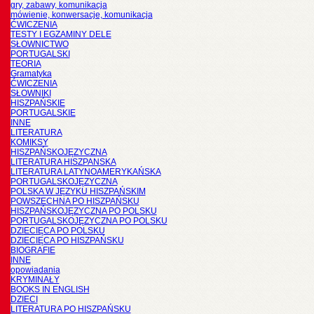
gry, zabawy, komunikacja
mówienie, konwersacje, komunikacja
ĆWICZENIA
TESTY I EGZAMINY DELE
SŁOWNICTWO
PORTUGALSKI
TEORIA
Gramatyka
ĆWICZENIA
SŁOWNIKI
HISZPAŃSKIE
PORTUGALSKIE
INNE
LITERATURA
KOMIKSY
HISZPAŃSKOJĘZYCZNA
LITERATURA HISZPANSKA
LITERATURA LATYNOAMERYKAŃSKA
PORTUGALSKOJĘZYCZNA
POLSKA W JĘZYKU HISZPAŃSKIM
POWSZECHNA PO HISZPAŃSKU
HISZPAŃSKOJĘZYCZNA PO POLSKU
PORTUGALSKOJĘZYCZNA PO POLSKU
DZIECIĘCA PO POLSKU
DZIECIĘCA PO HISZPAŃSKU
BIOGRAFIE
INNE
opowiadania
KRYMINAŁY
BOOKS IN ENGLISH
DZIECI
LITERATURA PO HISZPAŃSKU