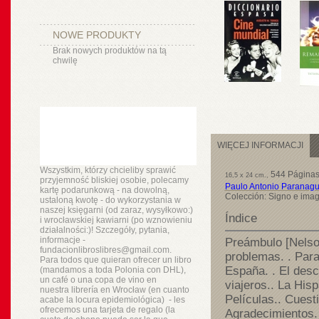
NOWE PRODUKTY
Brak nowych produktów na tą
chwilę
WIĘCEJ INFORMACJI
Wszystkim, którzy chcieliby sprawić
544 Página
16,5 x 24 cm.,
przyjemność bliskiej osobie, polecamy
Paulo Antonio Paranag
kartę podarunkową - na dowolną,
Colección: Signo e ima
ustaloną kwotę - do wykorzystania w
naszej księgarni (od zaraz, wysyłkowo:)
Índice
i wrocławskiej kawiarni (po wznowieniu
działalności:)! Szczegóły, pytania,
informacje -
Preámbulo [Nelson
fundacionlibroslibres@gmail.com.
problemas. . Para
Para todos que quieran ofrecer un libro
España. . El desc
(mandamos a toda Polonia con DHL),
un
café o
una copa de vino en
viajeros.. La His
nuestra
librería
en Wrocław (en cuanto
Películas.. Cuesti
acabe la locura epidemiológica) - les
ofrecemos una tarjeta de regalo (la
Agradecimientos.