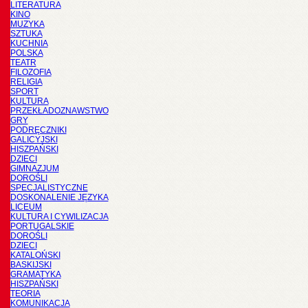
LITERATURA
KINO
MUZYKA
SZTUKA
KUCHNIA
POLSKA
TEATR
FILOZOFIA
RELIGIA
SPORT
KULTURA
PRZEKŁADOZNAWSTWO
GRY
PODRĘCZNIKI
GALICYJSKI
HISZPAŃSKI
DZIECI
GIMNAZJUM
DOROŚLI
SPECJALISTYCZNE
DOSKONALENIE JĘZYKA
LICEUM
KULTURA I CYWILIZACJA
PORTUGALSKIE
DOROŚLI
DZIECI
KATALOŃSKI
BASKIJSKI
GRAMATYKA
HISZPAŃSKI
TEORIA
KOMUNIKACJA