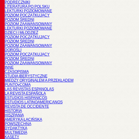
PODRĘCZNIKI
LITERATURA PO POLSKU
LEKTURKI POZIOMOWANE
POZIOM POCZĄTKUJĄCY
POZIOM ŚREDNI
POZIOM ZAAWANSOWANY
LEKTURKI POZIOMOWANE
DZIECI I MŁODZIEŻ
POZIOM POCZĄTKUJĄCY
POZIOM ŚREDNI
POZIOM ZAAWANSOWANY
DOROŚLI
POZIOM POCZĄTKUJĄCY
POZIOM ŚREDNI
POZIOM ZAAWANSOWANY
INNE
CZASOPISMA
STUDIA IBERYSTYCZNE
MIĘDZY ORYGINAŁEM A PRZEKŁADEM
PUNTOyCOMA
LAS REVISTAS ESPANOLAS
LA REVISTA ESPAÑOLA
ESTUDIOS HISPANICOS
ESTUDIOS LATINOAMERICANOS
REVISTA DE OCCIDENTE
HISTORIA
HISZPANIA
AMERYKA ŁACIŃSKA
POWSZECHNA
DYDAKTYKA
MULTIMEDIA
KASETY