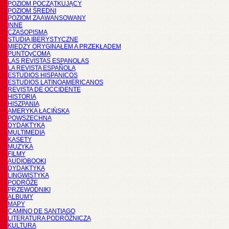
POZIOM POCZĄTKUJĄCY
POZIOM ŚREDNI
POZIOM ZAAWANSOWANY
INNE
CZASOPISMA
STUDIA IBERYSTYCZNE
MIĘDZY ORYGINAŁEM A PRZEKŁADEM
PUNTOyCOMA
LAS REVISTAS ESPANOLAS
LA REVISTA ESPAÑOLA
ESTUDIOS HISPANICOS
ESTUDIOS LATINOAMERICANOS
REVISTA DE OCCIDENTE
HISTORIA
HISZPANIA
AMERYKA ŁACIŃSKA
POWSZECHNA
DYDAKTYKA
MULTIMEDIA
KASETY
MUZYKA
FILMY
AUDIOBOOKI
DYDAKTYKA
LINGWISTYKA
PODRÓŻE
PRZEWODNIKI
ALBUMY
MAPY
CAMINO DE SANTIAGO
LITERATURA PODRÓŻNICZA
KULTURA