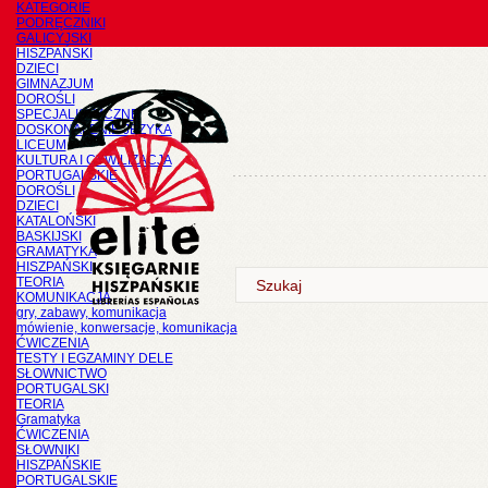
KATEGORIE
PODRĘCZNIKI
GALICYJSKI
HISZPAŃSKI
DZIECI
GIMNAZJUM
DOROŚLI
SPECJALISTYCZNE
DOSKONALENIE JĘZYKA
LICEUM
KULTURA I CYWILIZACJA
PORTUGALSKIE
DOROŚLI
DZIECI
KATALOŃSKI
BASKIJSKI
GRAMATYKA
HISZPAŃSKI
TEORIA
KOMUNIKACJA
gry, zabawy, komunikacja
mówienie, konwersacje, komunikacja
ĆWICZENIA
TESTY I EGZAMINY DELE
SŁOWNICTWO
PORTUGALSKI
TEORIA
Gramatyka
ĆWICZENIA
SŁOWNIKI
HISZPAŃSKIE
PORTUGALSKIE