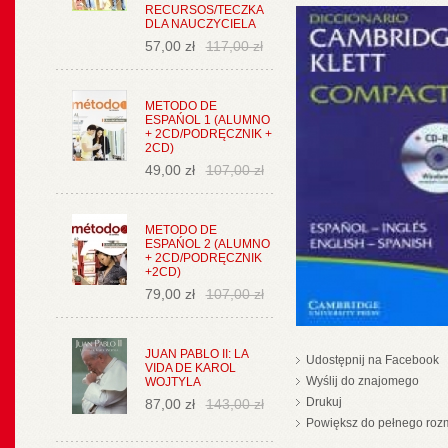
RECURSOS/TECZKA
DLA NAUCZYCIELA
57,00 zł
117,00 zł
METODO DE
ESPAŃOL 1 (ALUMNO
+ 2CD/PODRĘCZNIK +
2CD)
49,00 zł
107,00 zł
METODO DE
ESPAŃOL 2 (ALUMNO
+ 2CD/PODRĘCZNIK
+2CD)
79,00 zł
107,00 zł
JUAN PABLO II: LA
Udostępnij na Facebook
VIDA DE KAROL
Wyślij do znajomego
WOJTYLA
Drukuj
87,00 zł
143,00 zł
Powiększ do pełnego roz