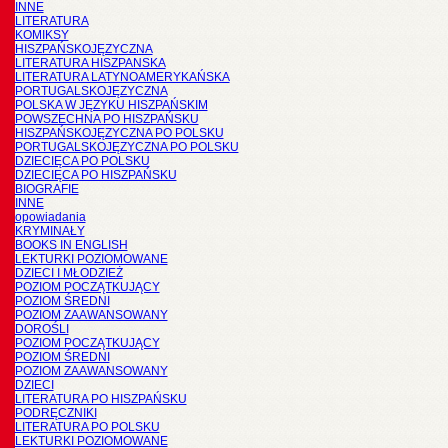
INNE
LITERATURA
KOMIKSY
HISZPAŃSKOJĘZYCZNA
LITERATURA HISZPANSKA
LITERATURA LATYNOAMERYKAŃSKA
PORTUGALSKOJĘZYCZNA
POLSKA W JĘZYKU HISZPAŃSKIM
POWSZECHNA PO HISZPAŃSKU
HISZPAŃSKOJĘZYCZNA PO POLSKU
PORTUGALSKOJĘZYCZNA PO POLSKU
DZIECIĘCA PO POLSKU
DZIECIĘCA PO HISZPAŃSKU
BIOGRAFIE
INNE
opowiadania
KRYMINAŁY
BOOKS IN ENGLISH
LEKTURKI POZIOMOWANE
DZIECI I MŁODZIEŻ
POZIOM POCZĄTKUJĄCY
POZIOM ŚREDNI
POZIOM ZAAWANSOWANY
DOROŚLI
POZIOM POCZĄTKUJĄCY
POZIOM ŚREDNI
POZIOM ZAAWANSOWANY
DZIECI
LITERATURA PO HISZPAŃSKU
PODRĘCZNIKI
LITERATURA PO POLSKU
LEKTURKI POZIOMOWANE