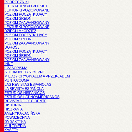
PODRĘCZNIKI
LITERATURA PO POLSKU
LEKTURKI POZIOMOWANE
POZIOM POCZĄTKUJĄCY
POZIOM ŚREDNI
POZIOM ZAAWANSOWANY
LEKTURKI POZIOMOWANE
DZIECI I MŁODZIEŻ
POZIOM POCZĄTKUJĄCY
POZIOM ŚREDNI
POZIOM ZAAWANSOWANY
DOROŚLI
POZIOM POCZĄTKUJĄCY
POZIOM ŚREDNI
POZIOM ZAAWANSOWANY
INNE
CZASOPISMA
STUDIA IBERYSTYCZNE
MIĘDZY ORYGINAŁEM A PRZEKŁADEM
PUNTOyCOMA
LAS REVISTAS ESPANOLAS
LA REVISTA ESPAÑOLA
ESTUDIOS HISPANICOS
ESTUDIOS LATINOAMERICANOS
REVISTA DE OCCIDENTE
HISTORIA
HISZPANIA
AMERYKA ŁACIŃSKA
POWSZECHNA
DYDAKTYKA
MULTIMEDIA
KASETY