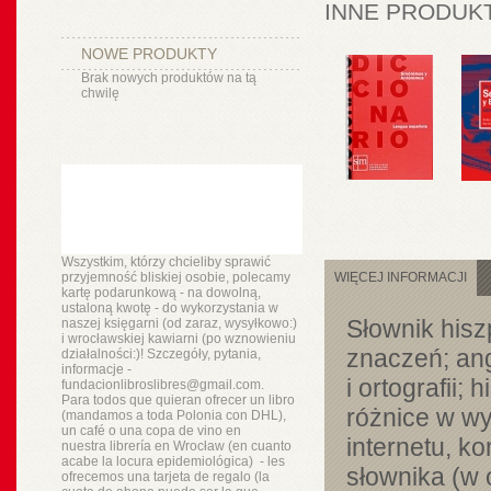
INNE PRODUKT
NOWE PRODUKTY
Brak nowych produktów na tą
chwilę
Wszystkim, którzy chcieliby sprawić
przyjemność bliskiej osobie, polecamy
WIĘCEJ INFORMACJI
kartę podarunkową - na dowolną,
ustaloną kwotę - do wykorzystania w
Słownik hiszp
naszej księgarni (od zaraz, wysyłkowo:)
i wrocławskiej kawiarni (po wznowieniu
znaczeń; ang
działalności:)! Szczegóły, pytania,
informacje -
i ortografii;
fundacionlibroslibres@gmail.com.
Para todos que quieran ofrecer un libro
różnice w wy
(mandamos a toda Polonia con DHL),
un
café o
una copa de vino en
internetu, 
nuestra
librería
en Wrocław (en cuanto
acabe la locura epidemiológica) - les
słownika (w 
ofrecemos una tarjeta de regalo (la