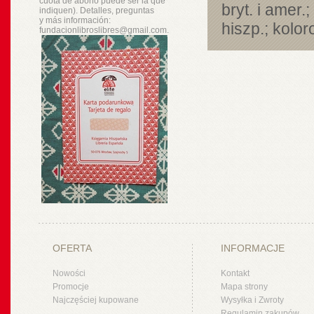
cuota de abono puede ser la que
bryt. i amer.
indiquen). Detalles, preguntas
y
más
información:
hiszp.; kolo
fundacionlibroslibres@gmail.com.
OFERTA
INFORMACJE
Nowości
Kontakt
Promocje
Mapa strony
Najczęściej kupowane
Wysyłka i Zwroty
Regulamin zakupów