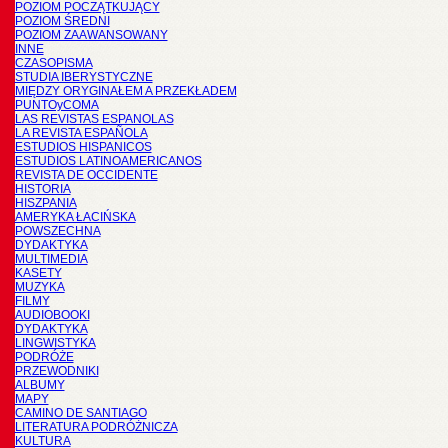
POZIOM POCZĄTKUJĄCY
POZIOM ŚREDNI
POZIOM ZAAWANSOWANY
INNE
CZASOPISMA
STUDIA IBERYSTYCZNE
MIĘDZY ORYGINAŁEM A PRZEKŁADEM
PUNTOyCOMA
LAS REVISTAS ESPANOLAS
LA REVISTA ESPAÑOLA
ESTUDIOS HISPANICOS
ESTUDIOS LATINOAMERICANOS
REVISTA DE OCCIDENTE
HISTORIA
HISZPANIA
AMERYKA ŁACIŃSKA
POWSZECHNA
DYDAKTYKA
MULTIMEDIA
KASETY
MUZYKA
FILMY
AUDIOBOOKI
DYDAKTYKA
LINGWISTYKA
PODRÓŻE
PRZEWODNIKI
ALBUMY
MAPY
CAMINO DE SANTIAGO
LITERATURA PODRÓŻNICZA
KULTURA