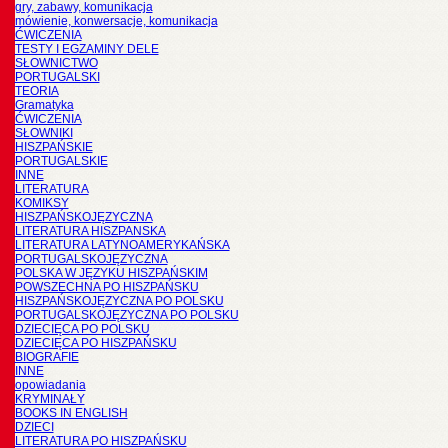
gry, zabawy, komunikacja
mówienie, konwersacje, komunikacja
ĆWICZENIA
TESTY I EGZAMINY DELE
SŁOWNICTWO
PORTUGALSKI
TEORIA
Gramatyka
ĆWICZENIA
SŁOWNIKI
HISZPAŃSKIE
PORTUGALSKIE
INNE
LITERATURA
KOMIKSY
HISZPAŃSKOJĘZYCZNA
LITERATURA HISZPANSKA
LITERATURA LATYNOAMERYKAŃSKA
PORTUGALSKOJĘZYCZNA
POLSKA W JĘZYKU HISZPAŃSKIM
POWSZECHNA PO HISZPAŃSKU
HISZPAŃSKOJĘZYCZNA PO POLSKU
PORTUGALSKOJĘZYCZNA PO POLSKU
DZIECIĘCA PO POLSKU
DZIECIĘCA PO HISZPAŃSKU
BIOGRAFIE
INNE
opowiadania
KRYMINAŁY
BOOKS IN ENGLISH
DZIECI
LITERATURA PO HISZPAŃSKU