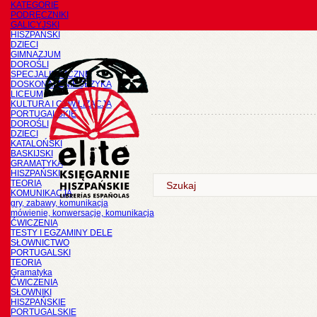
KATEGORIE
PODRĘCZNIKI
GALICYJSKI
HISZPAŃSKI
DZIECI
GIMNAZJUM
DOROŚLI
SPECJALISTYCZNE
DOSKONALENIE JĘZYKA
LICEUM
KULTURA I CYWILIZACJA
PORTUGALSKIE
DOROŚLI
DZIECI
KATALOŃSKI
BASKIJSKI
GRAMATYKA
HISZPAŃSKI
TEORIA
KOMUNIKACJA
gry, zabawy, komunikacja
mówienie, konwersacje, komunikacja
ĆWICZENIA
TESTY I EGZAMINY DELE
SŁOWNICTWO
PORTUGALSKI
TEORIA
Gramatyka
ĆWICZENIA
SŁOWNIKI
HISZPAŃSKIE
PORTUGALSKIE