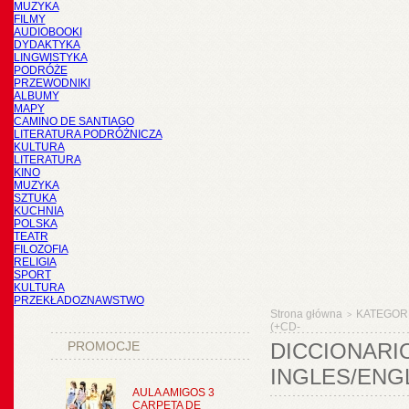
MUZYKA
FILMY
AUDIOBOOKI
DYDAKTYKA
LINGWISTYKA
PODRÓŻE
PRZEWODNIKI
ALBUMY
MAPY
CAMINO DE SANTIAGO
LITERATURA PODRÓŻNICZA
KULTURA
LITERATURA
KINO
MUZYKA
SZTUKA
KUCHNIA
POLSKA
TEATR
FILOZOFIA
RELIGIA
SPORT
KULTURA
PRZEKŁADOZNAWSTWO
Strona główna
KATEGOR
>
(+CD-
PROMOCJE
DICCIONARI
INGLES/ENGL
AULA AMIGOS 3
CARPETA DE