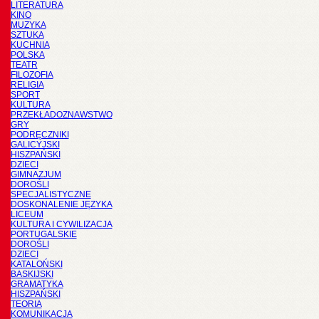
LITERATURA
KINO
MUZYKA
SZTUKA
KUCHNIA
POLSKA
TEATR
FILOZOFIA
RELIGIA
SPORT
KULTURA
PRZEKŁADOZNAWSTWO
GRY
PODRĘCZNIKI
GALICYJSKI
HISZPAŃSKI
DZIECI
GIMNAZJUM
DOROŚLI
SPECJALISTYCZNE
DOSKONALENIE JĘZYKA
LICEUM
KULTURA I CYWILIZACJA
PORTUGALSKIE
DOROŚLI
DZIECI
KATALOŃSKI
BASKIJSKI
GRAMATYKA
HISZPAŃSKI
TEORIA
KOMUNIKACJA