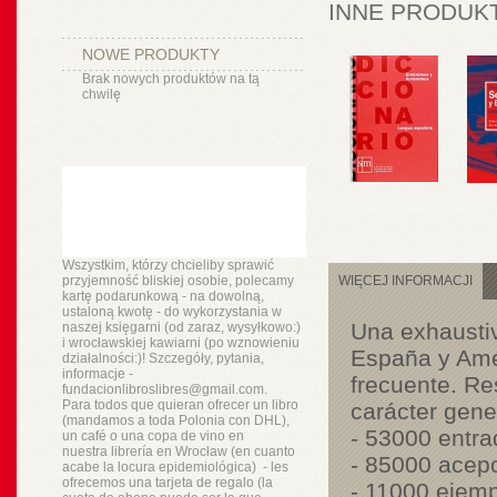
INNE PRODUKT
NOWE PRODUKTY
Brak nowych produktów na tą
chwilę
Wszystkim, którzy chcieliby sprawić
przyjemność bliskiej osobie, polecamy
WIĘCEJ INFORMACJI
kartę podarunkową - na dowolną,
ustaloną kwotę - do wykorzystania w
Una exhaustiv
naszej księgarni (od zaraz, wysyłkowo:)
i wrocławskiej kawiarni (po wznowieniu
España y Amér
działalności:)! Szczegóły, pytania,
informacje -
frecuente. Re
fundacionlibroslibres@gmail.com.
Para todos que quieran ofrecer un libro
carácter gene
(mandamos a toda Polonia con DHL),
- 53000 entra
un
café o
una copa de vino en
nuestra
librería
en Wrocław (en cuanto
- 85000 acep
acabe la locura epidemiológica) - les
ofrecemos una tarjeta de regalo (la
- 11000 ejem