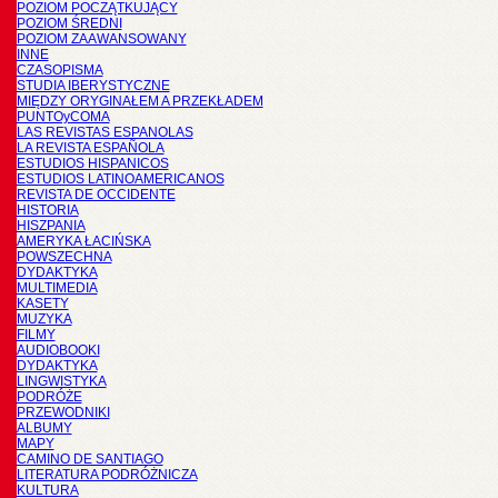
POZIOM POCZĄTKUJĄCY
POZIOM ŚREDNI
POZIOM ZAAWANSOWANY
INNE
CZASOPISMA
STUDIA IBERYSTYCZNE
MIĘDZY ORYGINAŁEM A PRZEKŁADEM
PUNTOyCOMA
LAS REVISTAS ESPANOLAS
LA REVISTA ESPAÑOLA
ESTUDIOS HISPANICOS
ESTUDIOS LATINOAMERICANOS
REVISTA DE OCCIDENTE
HISTORIA
HISZPANIA
AMERYKA ŁACIŃSKA
POWSZECHNA
DYDAKTYKA
MULTIMEDIA
KASETY
MUZYKA
FILMY
AUDIOBOOKI
DYDAKTYKA
LINGWISTYKA
PODRÓŻE
PRZEWODNIKI
ALBUMY
MAPY
CAMINO DE SANTIAGO
LITERATURA PODRÓŻNICZA
KULTURA