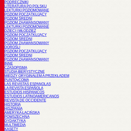
PODRĘCZNIKI
LITERATURA PO POLSKU
LEKTURKI POZIOMOWANE
POZIOM POCZĄTKUJĄCY
POZIOM ŚREDNI
POZIOM ZAAWANSOWANY
LEKTURKI POZIOMOWANE
DZIECI I MŁODZIEŻ
POZIOM POCZĄTKUJĄCY
POZIOM ŚREDNI
POZIOM ZAAWANSOWANY
DOROŚLI
POZIOM POCZĄTKUJĄCY
POZIOM ŚREDNI
POZIOM ZAAWANSOWANY
INNE
CZASOPISMA
STUDIA IBERYSTYCZNE
MIĘDZY ORYGINAŁEM A PRZEKŁADEM
PUNTOyCOMA
LAS REVISTAS ESPANOLAS
LA REVISTA ESPAÑOLA
ESTUDIOS HISPANICOS
ESTUDIOS LATINOAMERICANOS
REVISTA DE OCCIDENTE
HISTORIA
HISZPANIA
AMERYKA ŁACIŃSKA
POWSZECHNA
DYDAKTYKA
MULTIMEDIA
KASETY