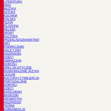
LITERATURA
KINO
MUZYKA
SZTUKA
KUCHNIA
POLSKA
TEATR
FILOZOFIA
RELIGIA
SPORT
KULTURA
PRZEKŁADOZNAWSTWO
GRY
PODRĘCZNIKI
GALICYJSKI
HISZPAŃSKI
DZIECI
GIMNAZJUM
DOROŚLI
SPECJALISTYCZNE
DOSKONALENIE JĘZYKA
LICEUM
KULTURA I CYWILIZACJA
PORTUGALSKIE
DOROŚLI
DZIECI
KATALOŃSKI
BASKIJSKI
GRAMATYKA
HISZPAŃSKI
TEORIA
KOMUNIKACJA