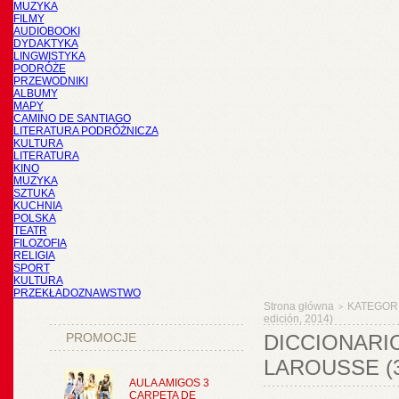
MUZYKA
FILMY
AUDIOBOOKI
DYDAKTYKA
LINGWISTYKA
PODRÓŻE
PRZEWODNIKI
ALBUMY
MAPY
CAMINO DE SANTIAGO
LITERATURA PODRÓŻNICZA
KULTURA
LITERATURA
KINO
MUZYKA
SZTUKA
KUCHNIA
POLSKA
TEATR
FILOZOFIA
RELIGIA
SPORT
KULTURA
PRZEKŁADOZNAWSTWO
Strona główna
KATEGOR
>
edición, 2014)
PROMOCJE
DICCIONARI
LAROUSSE (3
AULA AMIGOS 3
CARPETA DE