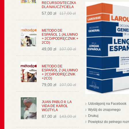
RECURSOS/TECZKA
DLA NAUCZYCIELA
57,00 zł
117,00 zł
METODO DE
ESPAŃOL 1 (ALUMNO
+ 2CD/PODRĘCZNIK +
2CD)
49,00 zł
107,00 zł
METODO DE
ESPAŃOL 2 (ALUMNO
+ 2CD/PODRĘCZNIK
+2CD)
79,00 zł
107,00 zł
JUAN PABLO II: LA
Udostępnij na Facebook
VIDA DE KAROL
Wyślij do znajomego
WOJTYLA
Drukuj
87,00 zł
143,00 zł
Powiększ do pełnego roz