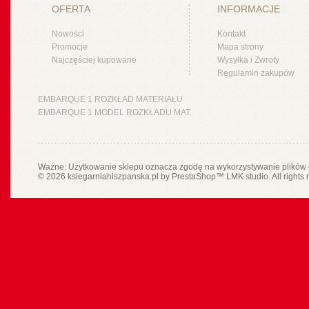
OFERTA
INFORMACJE
Nowości
Kontakt
Promocje
Mapa strony
Najczęściej kupowane
Wysyłka i Zwroty
Regulamin zakupów
EMBARQUE 1 ROZKŁAD MATERIAŁU
EMBARQUE 1 MODEL ROZKŁADU MAT.
Ważne: Użytkowanie sklepu oznacza zgodę na wykorzystywanie plików 
© 2026 ksiegarniahiszpanska.pl by
PrestaShop
™
LMK studio
. All rights