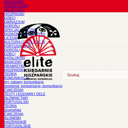
KATEGORIE
PODRĘCZNIKI
GALICYJSKI
HISZPAŃSKI
DZIECI
GIMNAZJUM
DOROŚLI
SPECJALISTYCZNE
DOSKONALENIE JĘZYKA
LICEUM
KULTURA I CYWILIZACJA
PORTUGALSKIE
DOROŚLI
DZIECI
KATALOŃSKI
BASKIJSKI
GRAMATYKA
HISZPAŃSKI
TEORIA
KOMUNIKACJA
gry, zabawy, komunikacja
mówienie, konwersacje, komunikacja
ĆWICZENIA
TESTY I EGZAMINY DELE
SŁOWNICTWO
PORTUGALSKI
TEORIA
Gramatyka
ĆWICZENIA
SŁOWNIKI
HISZPAŃSKIE
PORTUGALSKIE