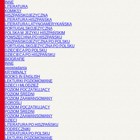
INNE
LITERATURA
KOMIKSY
HISZPAŃSKOJĘZYCZNA
LITERATURA HISZPANSKA
LITERATURA LATYNOAMERYKAŃSKA
PORTUGALSKOJĘZYCZNA
POLSKA W JĘZYKU HISZPAŃSKIM
POWSZECHNA PO HISZPAŃSKU
HISZPAŃSKOJĘZYCZNA PO POLSKU
PORTUGALSKOJĘZYCZNA PO POLSKU
DZIECIĘCA PO POLSKU
DZIECIĘCA PO HISZPAŃSKU
BIOGRAFIE
INNE
opowiadania
KRYMINAŁY
BOOKS IN ENGLISH
LEKTURKI POZIOMOWANE
DZIECI I MŁODZIEŻ
POZIOM POCZĄTKUJĄCY
POZIOM ŚREDNI
POZIOM ZAAWANSOWANY
DOROŚLI
POZIOM POCZĄTKUJĄCY
POZIOM ŚREDNI
POZIOM ZAAWANSOWANY
DZIECI
LITERATURA PO HISZPAŃSKU
PODRĘCZNIKI
LITERATURA PO POLSKU
LEKTURKI POZIOMOWANE