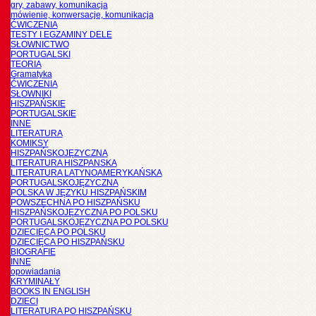
gry, zabawy, komunikacja
mówienie, konwersacje, komunikacja
ĆWICZENIA
TESTY I EGZAMINY DELE
SŁOWNICTWO
PORTUGALSKI
TEORIA
Gramatyka
ĆWICZENIA
SŁOWNIKI
HISZPAŃSKIE
PORTUGALSKIE
INNE
LITERATURA
KOMIKSY
HISZPAŃSKOJĘZYCZNA
LITERATURA HISZPANSKA
LITERATURA LATYNOAMERYKAŃSKA
PORTUGALSKOJĘZYCZNA
POLSKA W JĘZYKU HISZPAŃSKIM
POWSZECHNA PO HISZPAŃSKU
HISZPAŃSKOJĘZYCZNA PO POLSKU
PORTUGALSKOJĘZYCZNA PO POLSKU
DZIECIĘCA PO POLSKU
DZIECIĘCA PO HISZPAŃSKU
BIOGRAFIE
INNE
opowiadania
KRYMINAŁY
BOOKS IN ENGLISH
DZIECI
LITERATURA PO HISZPAŃSKU