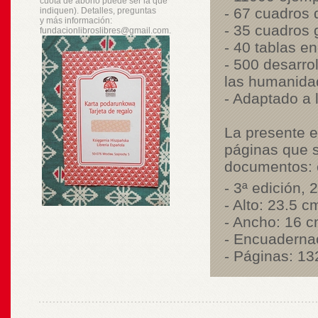
cuota de abono puede ser la que
- 67 cuadros 
indiquen). Detalles, preguntas
y
más
información:
- 35 cuadros 
fundacionlibroslibres@gmail.com.
- 40 tablas e
- 500 desarro
las humanida
- Adaptado a 
La presente 
páginas que s
documentos: cu
- 3ª edición, 
- Alto: 23.5 c
- Ancho: 16 c
- Encuadernac
- Páginas: 13