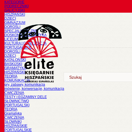
KATEGORIE
PODRĘCZNIKI
GALICYJSKI
HISZPAŃSKI
DZIECI
GIMNAZJUM
DOROŚLI
SPECJALISTYCZNE
DOSKONALENIE JĘZYKA
LICEUM
KULTURA I CYWILIZACJA
PORTUGALSKIE
DOROŚLI
DZIECI
KATALOŃSKI
BASKIJSKI
GRAMATYKA
HISZPAŃSKI
TEORIA
KOMUNIKACJA
gry, zabawy, komunikacja
mówienie, konwersacje, komunikacja
ĆWICZENIA
TESTY I EGZAMINY DELE
SŁOWNICTWO
PORTUGALSKI
TEORIA
Gramatyka
ĆWICZENIA
SŁOWNIKI
HISZPAŃSKIE
PORTUGALSKIE