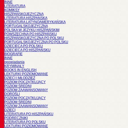
INNE
LITERATURA
KOMIKSY
HISZPAŃSKOJĘZYCZNA
LITERATURA HISZPANSKA
LITERATURA LATYNOAMERYKAŃSKA
PORTUGALSKOJĘZYCZNA
POLSKA W JĘZYKU HISZPAŃSKIM
POWSZECHNA PO HISZPAŃSKU
HISZPAŃSKOJĘZYCZNA PO POLSKU
PORTUGALSKOJĘZYCZNA PO POLSKU
DZIECIĘCA PO POLSKU
DZIECIĘCA PO HISZPAŃSKU
BIOGRAFIE
INNE
opowiadania
KRYMINAŁY
BOOKS IN ENGLISH
LEKTURKI POZIOMOWANE
DZIECI I MŁODZIEŻ
POZIOM POCZĄTKUJĄCY
POZIOM ŚREDNI
POZIOM ZAAWANSOWANY
DOROŚLI
POZIOM POCZĄTKUJĄCY
POZIOM ŚREDNI
POZIOM ZAAWANSOWANY
DZIECI
LITERATURA PO HISZPAŃSKU
PODRĘCZNIKI
LITERATURA PO POLSKU
LEKTURKI POZIOMOWANE