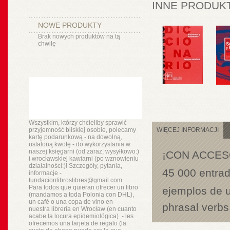
INNE PRODUKT
NOWE PRODUKTY
Brak nowych produktów na tą
chwilę
Wszystkim, którzy chcieliby sprawić
przyjemność bliskiej osobie, polecamy
WIĘCEJ INFORMACJI
kartę podarunkową - na dowolną,
ustaloną kwotę - do wykorzystania w
naszej księgarni (od zaraz, wysyłkowo:)
¡CON ACCESO
i wrocławskiej kawiarni (po wznowieniu
działalności:)! Szczegóły, pytania,
45 000 entrad
informacje -
fundacionlibroslibres@gmail.com.
Para todos que quieran ofrecer un libro
ejemplos de u
(mandamos a toda Polonia con DHL),
un
café o
una copa de vino en
phrasal verbs
nuestra
librería
en Wrocław (en cuanto
acabe la locura epidemiológica) - les
ofrecemos una tarjeta de regalo (la