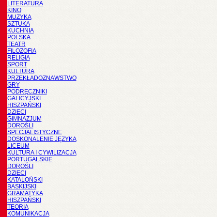
LITERATURA
KINO
MUZYKA
SZTUKA
KUCHNIA
POLSKA
TEATR
FILOZOFIA
RELIGIA
SPORT
KULTURA
PRZEKŁADOZNAWSTWO
GRY
PODRĘCZNIKI
GALICYJSKI
HISZPAŃSKI
DZIECI
GIMNAZJUM
DOROŚLI
SPECJALISTYCZNE
DOSKONALENIE JĘZYKA
LICEUM
KULTURA I CYWILIZACJA
PORTUGALSKIE
DOROŚLI
DZIECI
KATALOŃSKI
BASKIJSKI
GRAMATYKA
HISZPAŃSKI
TEORIA
KOMUNIKACJA