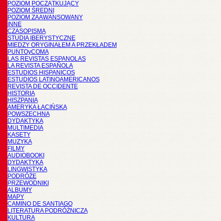
POZIOM POCZĄTKUJĄCY
POZIOM ŚREDNI
POZIOM ZAAWANSOWANY
INNE
CZASOPISMA
STUDIA IBERYSTYCZNE
MIĘDZY ORYGINAŁEM A PRZEKŁADEM
PUNTOyCOMA
LAS REVISTAS ESPANOLAS
LA REVISTA ESPAÑOLA
ESTUDIOS HISPANICOS
ESTUDIOS LATINOAMERICANOS
REVISTA DE OCCIDENTE
HISTORIA
HISZPANIA
AMERYKA ŁACIŃSKA
POWSZECHNA
DYDAKTYKA
MULTIMEDIA
KASETY
MUZYKA
FILMY
AUDIOBOOKI
DYDAKTYKA
LINGWISTYKA
PODRÓŻE
PRZEWODNIKI
ALBUMY
MAPY
CAMINO DE SANTIAGO
LITERATURA PODRÓŻNICZA
KULTURA