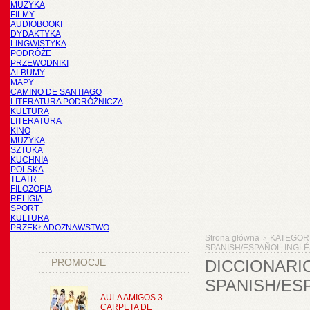
MUZYKA
FILMY
AUDIOBOOKI
DYDAKTYKA
LINGWISTYKA
PODRÓŻE
PRZEWODNIKI
ALBUMY
MAPY
CAMINO DE SANTIAGO
LITERATURA PODRÓŻNICZA
KULTURA
LITERATURA
KINO
MUZYKA
SZTUKA
KUCHNIA
POLSKA
TEATR
FILOZOFIA
RELIGIA
SPORT
KULTURA
PRZEKŁADOZNAWSTWO
Strona główna
KATEGOR
>
SPANISH/ESPAÑOL-INGLÉ
PROMOCJE
DICCIONARI
SPANISH/ES
AULA AMIGOS 3
CARPETA DE