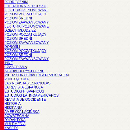
PODRĘCZNIKI
LITERATURA PO POLSKU
LEKTURKI POZIOMOWANE
POZIOM POCZĄTKUJĄCY
POZIOM ŚREDNI
POZIOM ZAAWANSOWANY
LEKTURKI POZIOMOWANE
DZIECI I MŁODZIEŻ
POZIOM POCZĄTKUJĄCY
POZIOM ŚREDNI
POZIOM ZAAWANSOWANY
DOROŚLI
POZIOM POCZĄTKUJĄCY
POZIOM ŚREDNI
POZIOM ZAAWANSOWANY
INNE
CZASOPISMA
STUDIA IBERYSTYCZNE
MIĘDZY ORYGINAŁEM A PRZEKŁADEM
PUNTOyCOMA
LAS REVISTAS ESPANOLAS
LA REVISTA ESPAÑOLA
ESTUDIOS HISPANICOS
ESTUDIOS LATINOAMERICANOS
REVISTA DE OCCIDENTE
HISTORIA
HISZPANIA
AMERYKA ŁACIŃSKA
POWSZECHNA
DYDAKTYKA
MULTIMEDIA
KASETY