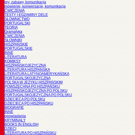
gry, zabawy, komunikacja
mówienie, konwersacje, komunikacja
ĆWICZENIA
TESTY I EGZAMINY DELE
SŁOWNICTWO
PORTUGALSKI
TEORIA
Gramatyka
ĆWICZENIA
SŁOWNIKI
HISZPAŃSKIE
PORTUGALSKIE
INNE
LITERATURA
KOMIKSY
HISZPAŃSKOJĘZYCZNA
LITERATURA HISZPANSKA
LITERATURA LATYNOAMERYKAŃSKA
PORTUGALSKOJĘZYCZNA
POLSKA W JĘZYKU HISZPAŃSKIM
POWSZECHNA PO HISZPAŃSKU
HISZPAŃSKOJĘZYCZNA PO POLSKU
PORTUGALSKOJĘZYCZNA PO POLSKU
DZIECIĘCA PO POLSKU
DZIECIĘCA PO HISZPAŃSKU
BIOGRAFIE
INNE
opowiadania
KRYMINAŁY
BOOKS IN ENGLISH
DZIECI
LITERATURA PO HISZPAŃSKU