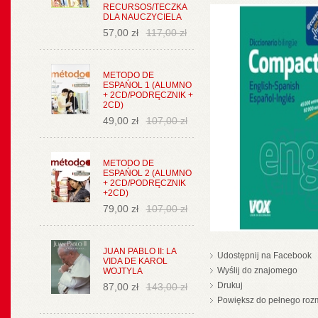
RECURSOS/TECZKA
DLA NAUCZYCIELA
57,00 zł
117,00 zł
METODO DE
ESPAŃOL 1 (ALUMNO
+ 2CD/PODRĘCZNIK +
2CD)
49,00 zł
107,00 zł
METODO DE
ESPAŃOL 2 (ALUMNO
+ 2CD/PODRĘCZNIK
+2CD)
79,00 zł
107,00 zł
JUAN PABLO II: LA
Udostępnij na Facebook
VIDA DE KAROL
Wyślij do znajomego
WOJTYLA
Drukuj
87,00 zł
143,00 zł
Powiększ do pełnego roz