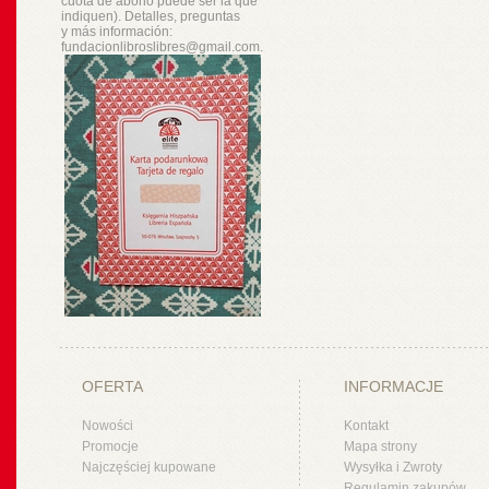
cuota de abono puede ser la que
indiquen). Detalles, preguntas
y
más
información:
fundacionlibroslibres@gmail.com.
OFERTA
INFORMACJE
Nowości
Kontakt
Promocje
Mapa strony
Najczęściej kupowane
Wysyłka i Zwroty
Regulamin zakupów