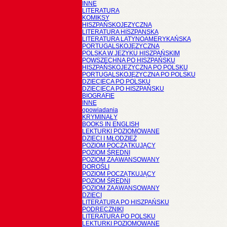
INNE
LITERATURA
KOMIKSY
HISZPAŃSKOJĘZYCZNA
LITERATURA HISZPANSKA
LITERATURA LATYNOAMERYKAŃSKA
PORTUGALSKOJĘZYCZNA
POLSKA W JĘZYKU HISZPAŃSKIM
POWSZECHNA PO HISZPAŃSKU
HISZPAŃSKOJĘZYCZNA PO POLSKU
PORTUGALSKOJĘZYCZNA PO POLSKU
DZIECIĘCA PO POLSKU
DZIECIĘCA PO HISZPAŃSKU
BIOGRAFIE
INNE
opowiadania
KRYMINAŁY
BOOKS IN ENGLISH
LEKTURKI POZIOMOWANE
DZIECI I MŁODZIEŻ
POZIOM POCZĄTKUJĄCY
POZIOM ŚREDNI
POZIOM ZAAWANSOWANY
DOROŚLI
POZIOM POCZĄTKUJĄCY
POZIOM ŚREDNI
POZIOM ZAAWANSOWANY
DZIECI
LITERATURA PO HISZPAŃSKU
PODRĘCZNIKI
LITERATURA PO POLSKU
LEKTURKI POZIOMOWANE