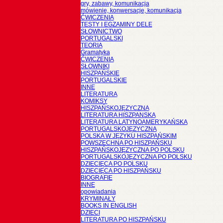
gry, zabawy, komunikacja
mówienie, konwersacje, komunikacja
ĆWICZENIA
TESTY I EGZAMINY DELE
SŁOWNICTWO
PORTUGALSKI
TEORIA
Gramatyka
ĆWICZENIA
SŁOWNIKI
HISZPAŃSKIE
PORTUGALSKIE
INNE
LITERATURA
KOMIKSY
HISZPAŃSKOJĘZYCZNA
LITERATURA HISZPANSKA
LITERATURA LATYNOAMERYKAŃSKA
PORTUGALSKOJĘZYCZNA
POLSKA W JĘZYKU HISZPAŃSKIM
POWSZECHNA PO HISZPAŃSKU
HISZPAŃSKOJĘZYCZNA PO POLSKU
PORTUGALSKOJĘZYCZNA PO POLSKU
DZIECIĘCA PO POLSKU
DZIECIĘCA PO HISZPAŃSKU
BIOGRAFIE
INNE
opowiadania
KRYMINAŁY
BOOKS IN ENGLISH
DZIECI
LITERATURA PO HISZPAŃSKU