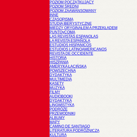
POZIOM POCZĄTKUJĄCY
POZIOM ŚREDNI
POZIOM ZAAWANSOWANY
INNE
CZASOPISMA
STUDIA IBERYSTYCZNE
MIĘDZY ORYGINAŁEM A PRZEKŁADEM
PUNTOyCOMA
LAS REVISTAS ESPANOLAS
LA REVISTA ESPAÑOLA
ESTUDIOS HISPANICOS
ESTUDIOS LATINOAMERICANOS
REVISTA DE OCCIDENTE
HISTORIA
HISZPANIA
AMERYKA ŁACIŃSKA
POWSZECHNA
DYDAKTYKA
MULTIMEDIA
KASETY
MUZYKA
FILMY
AUDIOBOOKI
DYDAKTYKA
LINGWISTYKA
PODRÓŻE
PRZEWODNIKI
ALBUMY
MAPY
CAMINO DE SANTIAGO
LITERATURA PODRÓŻNICZA
KULTURA