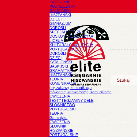
KATEGORIE
PODRĘCZNIKI
GALICYJSKI
HISZPAŃSKI
DZIECI
GIMNAZJUM
DOROŚLI
SPECJALISTYCZNE
DOSKONALENIE JĘZYKA
LICEUM
KULTURA I CYWILIZACJA
PORTUGALSKIE
DOROŚLI
DZIECI
KATALOŃSKI
BASKIJSKI
GRAMATYKA
HISZPAŃSKI
TEORIA
KOMUNIKACJA
gry, zabawy, komunikacja
mówienie, konwersacje, komunikacja
ĆWICZENIA
TESTY I EGZAMINY DELE
SŁOWNICTWO
PORTUGALSKI
TEORIA
Gramatyka
ĆWICZENIA
SŁOWNIKI
HISZPAŃSKIE
PORTUGALSKIE