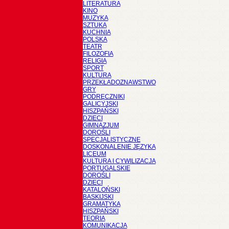
LITERATURA
KINO
MUZYKA
SZTUKA
KUCHNIA
POLSKA
TEATR
FILOZOFIA
RELIGIA
SPORT
KULTURA
PRZEKŁADOZNAWSTWO
GRY
PODRĘCZNIKI
GALICYJSKI
HISZPAŃSKI
DZIECI
GIMNAZJUM
DOROŚLI
SPECJALISTYCZNE
DOSKONALENIE JĘZYKA
LICEUM
KULTURA I CYWILIZACJA
PORTUGALSKIE
DOROŚLI
DZIECI
KATALOŃSKI
BASKIJSKI
GRAMATYKA
HISZPAŃSKI
TEORIA
KOMUNIKACJA