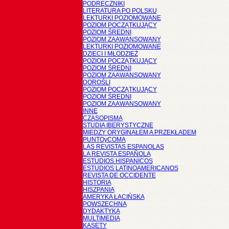
PODRĘCZNIKI
LITERATURA PO POLSKU
LEKTURKI POZIOMOWANE
POZIOM POCZĄTKUJĄCY
POZIOM ŚREDNI
POZIOM ZAAWANSOWANY
LEKTURKI POZIOMOWANE
DZIECI I MŁODZIEŻ
POZIOM POCZĄTKUJĄCY
POZIOM ŚREDNI
POZIOM ZAAWANSOWANY
DOROŚLI
POZIOM POCZĄTKUJĄCY
POZIOM ŚREDNI
POZIOM ZAAWANSOWANY
INNE
CZASOPISMA
STUDIA IBERYSTYCZNE
MIĘDZY ORYGINAŁEM A PRZEKŁADEM
PUNTOyCOMA
LAS REVISTAS ESPANOLAS
LA REVISTA ESPAÑOLA
ESTUDIOS HISPANICOS
ESTUDIOS LATINOAMERICANOS
REVISTA DE OCCIDENTE
HISTORIA
HISZPANIA
AMERYKA ŁACIŃSKA
POWSZECHNA
DYDAKTYKA
MULTIMEDIA
KASETY