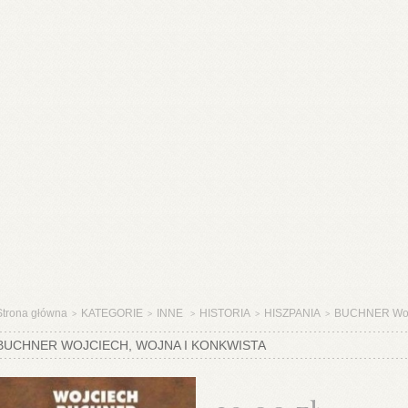
Strona główna
KATEGORIE
INNE
HISTORIA
HISZPANIA
BUCHNER Woj
>
>
>
>
>
BUCHNER WOJCIECH, WOJNA I KONKWISTA