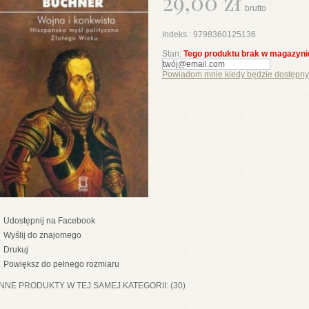
29,00 zł
brutto
Indeks :
9798360125136
Stan:
Tego produktu brak w magazyni
Powiadom mnie kiedy będzie dostępny
Udostępnij na Facebook
Wyślij do znajomego
Drukuj
Powiększ do pełnego rozmiaru
INNE PRODUKTY W TEJ SAMEJ KATEGORII: (30)