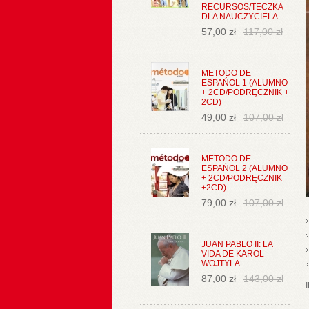
RECURSOS/TECZKA
DLA NAUCZYCIELA
57,00 zł
117,00 zł
METODO DE
ESPAŃOL 1 (ALUMNO
+ 2CD/PODRĘCZNIK +
2CD)
49,00 zł
107,00 zł
METODO DE
ESPAŃOL 2 (ALUMNO
+ 2CD/PODRĘCZNIK
+2CD)
79,00 zł
107,00 zł
JUAN PABLO II: LA
VIDA DE KAROL
WOJTYLA
87,00 zł
143,00 zł