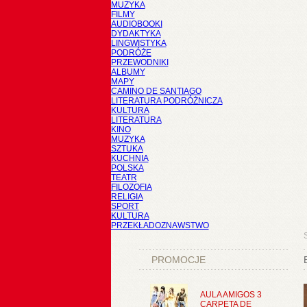
MUZYKA
FILMY
AUDIOBOOKI
DYDAKTYKA
LINGWISTYKA
PODRÓŻE
PRZEWODNIKI
ALBUMY
MAPY
CAMINO DE SANTIAGO
LITERATURA PODRÓŻNICZA
KULTURA
LITERATURA
KINO
MUZYKA
SZTUKA
KUCHNIA
POLSKA
TEATR
FILOZOFIA
RELIGIA
SPORT
KULTURA
PRZEKŁADOZNAWSTWO
PROMOCJE
AULA AMIGOS 3
CARPETA DE