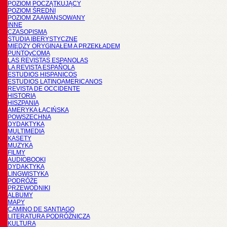
POZIOM POCZĄTKUJĄCY
POZIOM ŚREDNI
POZIOM ZAAWANSOWANY
INNE
CZASOPISMA
STUDIA IBERYSTYCZNE
MIĘDZY ORYGINAŁEM A PRZEKŁADEM
PUNTOyCOMA
LAS REVISTAS ESPANOLAS
LA REVISTA ESPAÑOLA
ESTUDIOS HISPANICOS
ESTUDIOS LATINOAMERICANOS
REVISTA DE OCCIDENTE
HISTORIA
HISZPANIA
AMERYKA ŁACIŃSKA
POWSZECHNA
DYDAKTYKA
MULTIMEDIA
KASETY
MUZYKA
FILMY
AUDIOBOOKI
DYDAKTYKA
LINGWISTYKA
PODRÓŻE
PRZEWODNIKI
ALBUMY
MAPY
CAMINO DE SANTIAGO
LITERATURA PODRÓŻNICZA
KULTURA