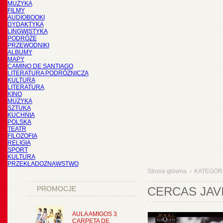
MUZYKA
FILMY
AUDIOBOOKI
DYDAKTYKA
LINGWISTYKA
PODRÓŻE
PRZEWODNIKI
ALBUMY
MAPY
CAMINO DE SANTIAGO
LITERATURA PODRÓŻNICZA
KULTURA
LITERATURA
KINO
MUZYKA
SZTUKA
KUCHNIA
POLSKA
TEATR
FILOZOFIA
RELIGIA
SPORT
KULTURA
PRZEKŁADOZNAWSTWO
Strona główna
KATEGOR
>
PROMOCJE
CERCAS JAV
AULA AMIGOS 3
CARPETA DE