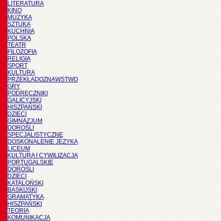
LITERATURA
KINO
MUZYKA
SZTUKA
KUCHNIA
POLSKA
TEATR
FILOZOFIA
RELIGIA
SPORT
KULTURA
PRZEKŁADOZNAWSTWO
GRY
PODRĘCZNIKI
GALICYJSKI
HISZPAŃSKI
DZIECI
GIMNAZJUM
DOROŚLI
SPECJALISTYCZNE
DOSKONALENIE JĘZYKA
LICEUM
KULTURA I CYWILIZACJA
PORTUGALSKIE
DOROŚLI
DZIECI
KATALOŃSKI
BASKIJSKI
GRAMATYKA
HISZPAŃSKI
TEORIA
KOMUNIKACJA