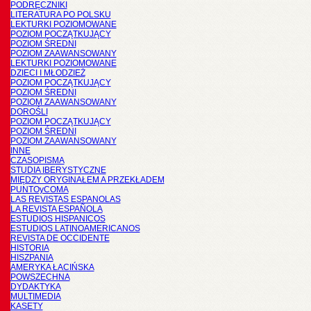
PODRĘCZNIKI
LITERATURA PO POLSKU
LEKTURKI POZIOMOWANE
POZIOM POCZĄTKUJĄCY
POZIOM ŚREDNI
POZIOM ZAAWANSOWANY
LEKTURKI POZIOMOWANE
DZIECI I MŁODZIEŻ
POZIOM POCZĄTKUJĄCY
POZIOM ŚREDNI
POZIOM ZAAWANSOWANY
DOROŚLI
POZIOM POCZĄTKUJĄCY
POZIOM ŚREDNI
POZIOM ZAAWANSOWANY
INNE
CZASOPISMA
STUDIA IBERYSTYCZNE
MIĘDZY ORYGINAŁEM A PRZEKŁADEM
PUNTOyCOMA
LAS REVISTAS ESPANOLAS
LA REVISTA ESPAÑOLA
ESTUDIOS HISPANICOS
ESTUDIOS LATINOAMERICANOS
REVISTA DE OCCIDENTE
HISTORIA
HISZPANIA
AMERYKA ŁACIŃSKA
POWSZECHNA
DYDAKTYKA
MULTIMEDIA
KASETY