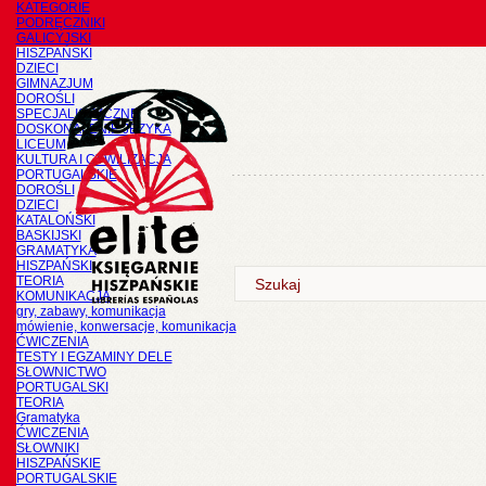
KATEGORIE
PODRĘCZNIKI
GALICYJSKI
HISZPAŃSKI
DZIECI
GIMNAZJUM
DOROŚLI
SPECJALISTYCZNE
DOSKONALENIE JĘZYKA
LICEUM
KULTURA I CYWILIZACJA
PORTUGALSKIE
DOROŚLI
DZIECI
KATALOŃSKI
BASKIJSKI
GRAMATYKA
HISZPAŃSKI
TEORIA
KOMUNIKACJA
gry, zabawy, komunikacja
mówienie, konwersacje, komunikacja
ĆWICZENIA
TESTY I EGZAMINY DELE
SŁOWNICTWO
PORTUGALSKI
TEORIA
Gramatyka
ĆWICZENIA
SŁOWNIKI
HISZPAŃSKIE
PORTUGALSKIE