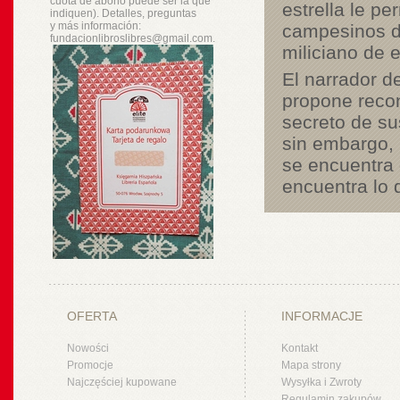
cuota de abono puede ser la que
estrella le p
indiquen). Detalles, preguntas
y
más
información:
campesinos de
fundacionlibroslibres@gmail.com.
miliciano de 
El narrador d
propone recons
secreto de su
sin embargo, l
se encuentra
encuentra lo 
OFERTA
INFORMACJE
Nowości
Kontakt
Promocje
Mapa strony
Najczęściej kupowane
Wysyłka i Zwroty
Regulamin zakupów