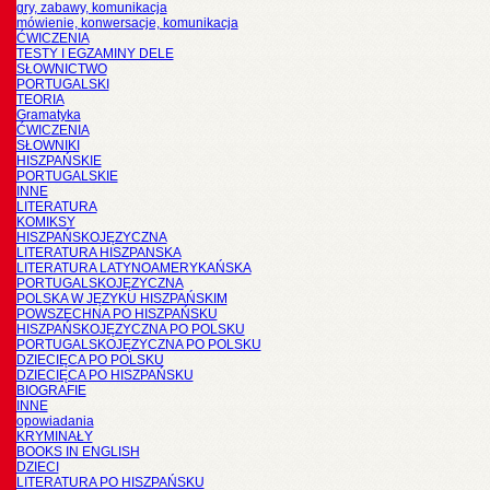
gry, zabawy, komunikacja
mówienie, konwersacje, komunikacja
ĆWICZENIA
TESTY I EGZAMINY DELE
SŁOWNICTWO
PORTUGALSKI
TEORIA
Gramatyka
ĆWICZENIA
SŁOWNIKI
HISZPAŃSKIE
PORTUGALSKIE
INNE
LITERATURA
KOMIKSY
HISZPAŃSKOJĘZYCZNA
LITERATURA HISZPANSKA
LITERATURA LATYNOAMERYKAŃSKA
PORTUGALSKOJĘZYCZNA
POLSKA W JĘZYKU HISZPAŃSKIM
POWSZECHNA PO HISZPAŃSKU
HISZPAŃSKOJĘZYCZNA PO POLSKU
PORTUGALSKOJĘZYCZNA PO POLSKU
DZIECIĘCA PO POLSKU
DZIECIĘCA PO HISZPAŃSKU
BIOGRAFIE
INNE
opowiadania
KRYMINAŁY
BOOKS IN ENGLISH
DZIECI
LITERATURA PO HISZPAŃSKU