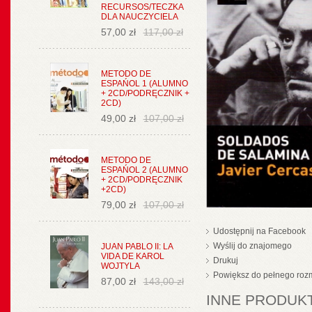
RECURSOS/TECZKA
DLA NAUCZYCIELA
57,00 zł
117,00 zł
METODO DE
ESPAŃOL 1 (ALUMNO
+ 2CD/PODRĘCZNIK +
2CD)
49,00 zł
107,00 zł
METODO DE
ESPAŃOL 2 (ALUMNO
+ 2CD/PODRĘCZNIK
+2CD)
79,00 zł
107,00 zł
Udostępnij na Facebook
Wyślij do znajomego
JUAN PABLO II: LA
VIDA DE KAROL
Drukuj
WOJTYLA
Powiększ do pełnego roz
87,00 zł
143,00 zł
INNE PRODUKT