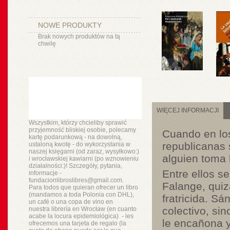
NOWE PRODUKTY
Brak nowych produktów na tą
chwilę
WIĘCEJ INFORMACJI
Wszystkim, którzy chcieliby sprawić
przyjemność bliskiej osobie, polecamy
Cuando en los
kartę podarunkową - na dowolną,
republicanas s
ustaloną kwotę - do wykorzystania w
naszej księgarni (od zaraz, wysyłkowo:)
alguien toma 
i wrocławskiej kawiarni (po wznowieniu
działalności:)! Szczegóły, pytania,
Entre ellos s
informacje -
fundacionlibroslibres@gmail.com.
Falange, quiz
Para todos que quieran ofrecer un libro
(mandamos a toda Polonia con DHL),
fratricida. S
un
café o
una copa de vino en
colectivo, si
nuestra
librería
en Wrocław (en cuanto
acabe la locura epidemiológica) - les
le encañona y
ofrecemos una tarjeta de regalo (la