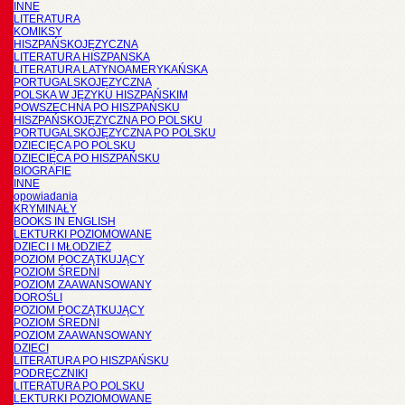
INNE
LITERATURA
KOMIKSY
HISZPAŃSKOJĘZYCZNA
LITERATURA HISZPANSKA
LITERATURA LATYNOAMERYKAŃSKA
PORTUGALSKOJĘZYCZNA
POLSKA W JĘZYKU HISZPAŃSKIM
POWSZECHNA PO HISZPAŃSKU
HISZPAŃSKOJĘZYCZNA PO POLSKU
PORTUGALSKOJĘZYCZNA PO POLSKU
DZIECIĘCA PO POLSKU
DZIECIĘCA PO HISZPAŃSKU
BIOGRAFIE
INNE
opowiadania
KRYMINAŁY
BOOKS IN ENGLISH
LEKTURKI POZIOMOWANE
DZIECI I MŁODZIEŻ
POZIOM POCZĄTKUJĄCY
POZIOM ŚREDNI
POZIOM ZAAWANSOWANY
DOROŚLI
POZIOM POCZĄTKUJĄCY
POZIOM ŚREDNI
POZIOM ZAAWANSOWANY
DZIECI
LITERATURA PO HISZPAŃSKU
PODRĘCZNIKI
LITERATURA PO POLSKU
LEKTURKI POZIOMOWANE