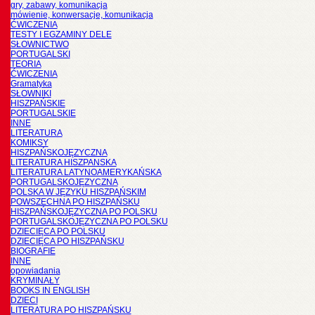
gry, zabawy, komunikacja
mówienie, konwersacje, komunikacja
ĆWICZENIA
TESTY I EGZAMINY DELE
SŁOWNICTWO
PORTUGALSKI
TEORIA
ĆWICZENIA
Gramatyka
SŁOWNIKI
HISZPAŃSKIE
PORTUGALSKIE
INNE
LITERATURA
KOMIKSY
HISZPAŃSKOJĘZYCZNA
LITERATURA HISZPANSKA
LITERATURA LATYNOAMERYKAŃSKA
PORTUGALSKOJĘZYCZNA
POLSKA W JĘZYKU HISZPAŃSKIM
POWSZECHNA PO HISZPAŃSKU
HISZPAŃSKOJĘZYCZNA PO POLSKU
PORTUGALSKOJĘZYCZNA PO POLSKU
DZIECIĘCA PO POLSKU
DZIECIĘCA PO HISZPAŃSKU
BIOGRAFIE
INNE
opowiadania
KRYMINAŁY
BOOKS IN ENGLISH
DZIECI
LITERATURA PO HISZPAŃSKU