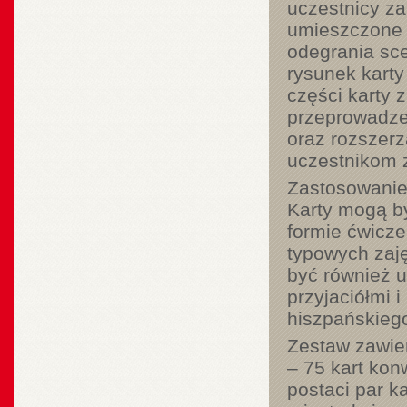
uczestnicy za
umieszczone z
odegrania sc
rysunek karty
części karty 
przeprowadze
oraz rozszerz
uczestnikom 
Zastosowanie
Karty mogą by
formie ćwicze
typowych zaję
być również 
przyjaciółmi i
hiszpańskiego
Zestaw zawie
– 75 kart ko
postaci par ka