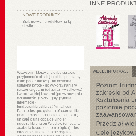
INNE PRODUKT
NOWE PRODUKTY
Brak nowych produktów na tą
chwilę
WIĘCEJ INFORMACJI
Wszystkim, którzy chcieliby sprawić
przyjemność bliskiej osobie, polecamy
kartę podarunkową - na dowolną,
Poziom trudn
ustaloną kwotę - do wykorzystania w
naszej księgarni (od zaraz, wysyłkowo:)
zakresie od 
i wrocławskiej kawiarni (po wznowieniu
działalności:)! Szczegóły, pytania,
Kształcenia 
informacje -
poziomie poc
fundacionlibroslibres@gmail.com.
Para todos que quieran ofrecer un libro
zaawansowa
(mandamos a toda Polonia con DHL),
un
café o
una copa de vino en
Przedział wi
nuestra
librería
en Wrocław (en cuanto
acabe la locura epidemiológica) - les
Cele językow
ofrecemos una tarjeta de regalo (la