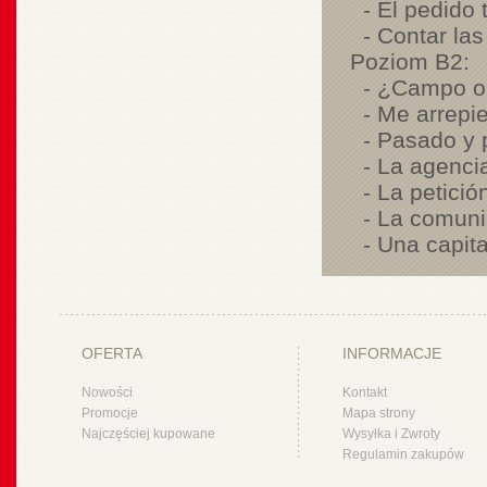
- El pedido t
- Contar las
Poziom B2:
- ¿Campo o 
- Me arrepien
- Pasado y 
- La agencia
- La petició
- La comunic
- Una capita
OFERTA
INFORMACJE
Nowości
Kontakt
Promocje
Mapa strony
Najczęściej kupowane
Wysyłka i Zwroty
Regulamin zakupów