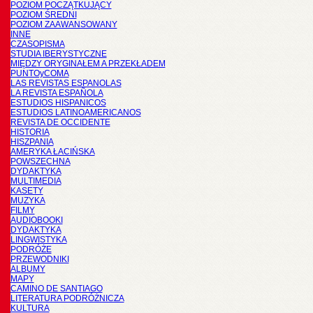
POZIOM POCZĄTKUJĄCY
POZIOM ŚREDNI
POZIOM ZAAWANSOWANY
INNE
CZASOPISMA
STUDIA IBERYSTYCZNE
MIĘDZY ORYGINAŁEM A PRZEKŁADEM
PUNTOyCOMA
LAS REVISTAS ESPANOLAS
LA REVISTA ESPAÑOLA
ESTUDIOS HISPANICOS
ESTUDIOS LATINOAMERICANOS
REVISTA DE OCCIDENTE
HISTORIA
HISZPANIA
AMERYKA ŁACIŃSKA
POWSZECHNA
DYDAKTYKA
MULTIMEDIA
KASETY
MUZYKA
FILMY
AUDIOBOOKI
DYDAKTYKA
LINGWISTYKA
PODRÓŻE
PRZEWODNIKI
ALBUMY
MAPY
CAMINO DE SANTIAGO
LITERATURA PODRÓŻNICZA
KULTURA