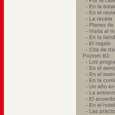
- Por la call
- En la esta
- En el rest
- La receta
- Planes de 
- Visita al m
- En la tiend
- El regalo
- Cita de tra
Poziom B1:
- Los progra
- En el aero
- En el teatr
- En la comi
- Un año en 
- La entrevis
- El acuerdo
- En el hote
- Las práctic