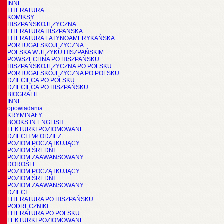
INNE
LITERATURA
KOMIKSY
HISZPAŃSKOJĘZYCZNA
LITERATURA HISZPANSKA
LITERATURA LATYNOAMERYKAŃSKA
PORTUGALSKOJĘZYCZNA
POLSKA W JĘZYKU HISZPAŃSKIM
POWSZECHNA PO HISZPAŃSKU
HISZPAŃSKOJĘZYCZNA PO POLSKU
PORTUGALSKOJĘZYCZNA PO POLSKU
DZIECIĘCA PO POLSKU
DZIECIĘCA PO HISZPAŃSKU
BIOGRAFIE
INNE
opowiadania
KRYMINAŁY
BOOKS IN ENGLISH
LEKTURKI POZIOMOWANE
DZIECI I MŁODZIEŻ
POZIOM POCZĄTKUJĄCY
POZIOM ŚREDNI
POZIOM ZAAWANSOWANY
DOROŚLI
POZIOM POCZĄTKUJĄCY
POZIOM ŚREDNI
POZIOM ZAAWANSOWANY
DZIECI
LITERATURA PO HISZPAŃSKU
PODRĘCZNIKI
LITERATURA PO POLSKU
LEKTURKI POZIOMOWANE