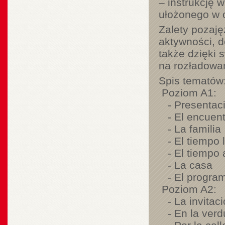
– instrukcję 
ułożonego w o
Zalety pozaj
aktywności, d
także dzięki 
na rozładowan
Spis tematów
Poziom A1:
- Presentac
- El encuent
- La familia
- El tiempo l
- El tiempo 
- La casa
- El progra
Poziom A2:
- La invitaci
- En la verdu