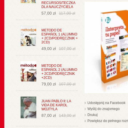
RECURSOS/TECZKA
DLA NAUCZYCIELA
57,00 zł
117,00 zł
METODO DE
ESPAŃOL 1 (ALUMNO
+ 2CD/PODRĘCZNIK +
2CD)
49,00 zł
107,00 zł
METODO DE
ESPAŃOL 2 (ALUMNO
+ 2CD/PODRĘCZNIK
+2CD)
79,00 zł
107,00 zł
JUAN PABLO II: LA
Udostępnij na Facebook
VIDA DE KAROL
Wyślij do znajomego
WOJTYLA
Drukuj
87,00 zł
143,00 zł
Powiększ do pełnego roz