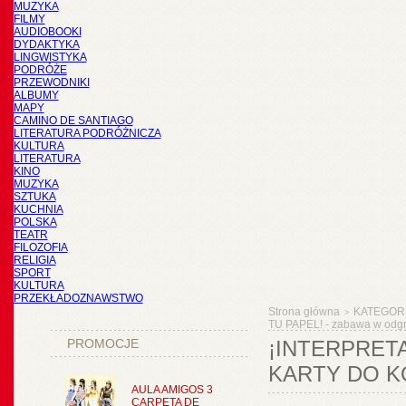
MUZYKA
FILMY
AUDIOBOOKI
DYDAKTYKA
LINGWISTYKA
PODRÓŻE
PRZEWODNIKI
ALBUMY
MAPY
CAMINO DE SANTIAGO
LITERATURA PODRÓŻNICZA
KULTURA
LITERATURA
KINO
MUZYKA
SZTUKA
KUCHNIA
POLSKA
TEATR
FILOZOFIA
RELIGIA
SPORT
KULTURA
PRZEKŁADOZNAWSTWO
Strona główna
KATEGOR
>
TU PAPEL! - zabawa w odgry
PROMOCJE
¡INTERPRETA
KARTY DO 
AULA AMIGOS 3
CARPETA DE