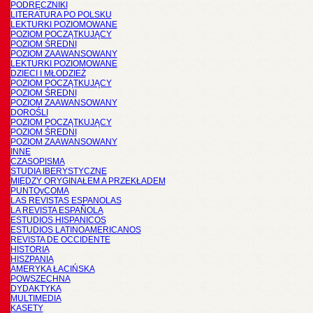
PODRĘCZNIKI
LITERATURA PO POLSKU
LEKTURKI POZIOMOWANE
POZIOM POCZĄTKUJĄCY
POZIOM ŚREDNI
POZIOM ZAAWANSOWANY
LEKTURKI POZIOMOWANE
DZIECI I MŁODZIEŻ
POZIOM POCZĄTKUJĄCY
POZIOM ŚREDNI
POZIOM ZAAWANSOWANY
DOROŚLI
POZIOM POCZĄTKUJĄCY
POZIOM ŚREDNI
POZIOM ZAAWANSOWANY
INNE
CZASOPISMA
STUDIA IBERYSTYCZNE
MIĘDZY ORYGINAŁEM A PRZEKŁADEM
PUNTOyCOMA
LAS REVISTAS ESPANOLAS
LA REVISTA ESPAÑOLA
ESTUDIOS HISPANICOS
ESTUDIOS LATINOAMERICANOS
REVISTA DE OCCIDENTE
HISTORIA
HISZPANIA
AMERYKA ŁACIŃSKA
POWSZECHNA
DYDAKTYKA
MULTIMEDIA
KASETY