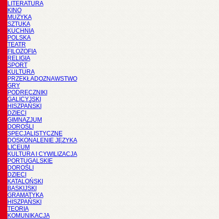
LITERATURA
KINO
MUZYKA
SZTUKA
KUCHNIA
POLSKA
TEATR
FILOZOFIA
RELIGIA
SPORT
KULTURA
PRZEKŁADOZNAWSTWO
GRY
PODRĘCZNIKI
GALICYJSKI
HISZPAŃSKI
DZIECI
GIMNAZJUM
DOROŚLI
SPECJALISTYCZNE
DOSKONALENIE JĘZYKA
LICEUM
KULTURA I CYWILIZACJA
PORTUGALSKIE
DOROŚLI
DZIECI
KATALOŃSKI
BASKIJSKI
GRAMATYKA
HISZPAŃSKI
TEORIA
KOMUNIKACJA