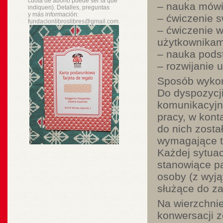
cuota de abono puede ser la que
– nauka mówi
indiquen). Detalles, preguntas
y
más
información:
– ćwiczenie 
fundacionlibroslibres@gmail.com.
– ćwiczenie w
użytkownikam
– nauka podst
– rozwijanie 
Sposób wykor
Do dyspozycji
komunikacyjn
pracy, w kont
do nich zosta
wymagające t
Każdej sytuac
stanowiące p
osoby (z wyją
służące do z
Na wierzchnie
konwersacji 