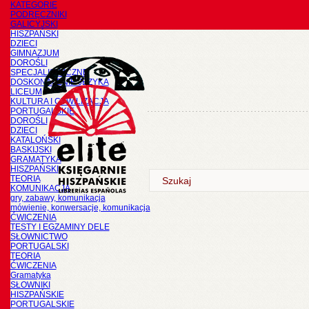
KATEGORIE
PODRĘCZNIKI
GALICYJSKI
HISZPAŃSKI
DZIECI
GIMNAZJUM
DOROŚLI
SPECJALISTYCZNE
DOSKONALENIE JĘZYKA
LICEUM
KULTURA I CYWILIZACJA
PORTUGALSKIE
DOROŚLI
DZIECI
KATALOŃSKI
BASKIJSKI
GRAMATYKA
HISZPAŃSKI
TEORIA
KOMUNIKACJA
gry, zabawy, komunikacja
mówienie, konwersacje, komunikacja
ĆWICZENIA
TESTY I EGZAMINY DELE
SŁOWNICTWO
PORTUGALSKI
TEORIA
ĆWICZENIA
Gramatyka
SŁOWNIKI
HISZPAŃSKIE
PORTUGALSKIE