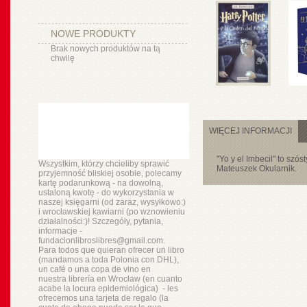
NOWE PRODUKTY
Brak nowych produktów na tą
chwilę
WIĘCEJ INFORMACJI
"Yo y el Imbecil" to szó
Wszystkim, którzy chcieliby sprawić
Mateuszek Okularnik.
przyjemność bliskiej osobie, polecamy
kartę podarunkową - na dowolną,
ustaloną kwotę - do wykorzystania w
naszej księgarni (od zaraz, wysyłkowo:)
i wrocławskiej kawiarni (po wznowieniu
działalności:)! Szczegóły, pytania,
informacje -
fundacionlibroslibres@gmail.com.
Para todos que quieran ofrecer un libro
(mandamos a toda Polonia con DHL),
un
café o
una copa de vino en
nuestra
librería
en Wrocław (en cuanto
acabe la locura epidemiológica) - les
ofrecemos una tarjeta de regalo (la