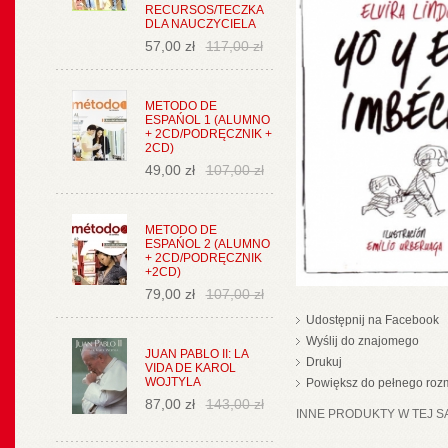
RECURSOS/TECZKA
DLA NAUCZYCIELA
57,00 zł
117,00 zł
METODO DE
ESPAŃOL 1 (ALUMNO
+ 2CD/PODRĘCZNIK +
2CD)
49,00 zł
107,00 zł
METODO DE
ESPAŃOL 2 (ALUMNO
+ 2CD/PODRĘCZNIK
+2CD)
79,00 zł
107,00 zł
Udostępnij na Facebook
Wyślij do znajomego
JUAN PABLO II: LA
Drukuj
VIDA DE KAROL
WOJTYLA
Powiększ do pełnego roz
87,00 zł
143,00 zł
INNE PRODUKTY W TEJ SA