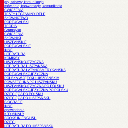
gry, zabawy, komunikacja
mówienie, konwersacje, komunikacja
ĆWICZENIA
TESTY I EGZAMINY DELE
SŁOWNICTWO
PORTUGALSKI
TEORIA
Gramatyka
ĆWICZENIA
SŁOWNIKI
HISZPAŃSKIE
PORTUGALSKIE
INNE
LITERATURA
KOMIKSY
HISZPAŃSKOJĘZYCZNA
LITERATURA HISZPANSKA
LITERATURA LATYNOAMERYKAŃSKA
PORTUGALSKOJĘZYCZNA
POLSKA W JĘZYKU HISZPAŃSKIM
POWSZECHNA PO HISZPAŃSKU
HISZPAŃSKOJĘZYCZNA PO POLSKU
PORTUGALSKOJĘZYCZNA PO POLSKU
DZIECIĘCA PO POLSKU
DZIECIĘCA PO HISZPAŃSKU
BIOGRAFIE
INNE
opowiadania
KRYMINAŁY
BOOKS IN ENGLISH
DZIECI
LITERATURA PO HISZPAŃSKU