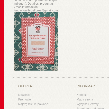
cuota de abono puede ser la que
indiquen). Detalles, preguntas
y
más
información:
fundacionlibroslibres@gmail.com.
OFERTA
INFORMACJE
Nowości
Kontakt
Promocje
Mapa strony
Najczęściej kupowane
Wysyłka i Zwroty
Regulamin zakupów