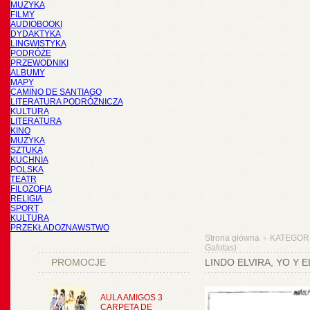
MUZYKA
FILMY
AUDIOBOOKI
DYDAKTYKA
LINGWISTYKA
PODRÓŻE
PRZEWODNIKI
ALBUMY
MAPY
CAMINO DE SANTIAGO
LITERATURA PODRÓŻNICZA
KULTURA
LITERATURA
KINO
MUZYKA
SZTUKA
KUCHNIA
POLSKA
TEATR
FILOZOFIA
RELIGIA
SPORT
KULTURA
PRZEKŁADOZNAWSTWO
Strona główna
KATEGOR
>
Gafotas)
PROMOCJE
LINDO ELVIRA, YO Y 
AULA AMIGOS 3
CARPETA DE