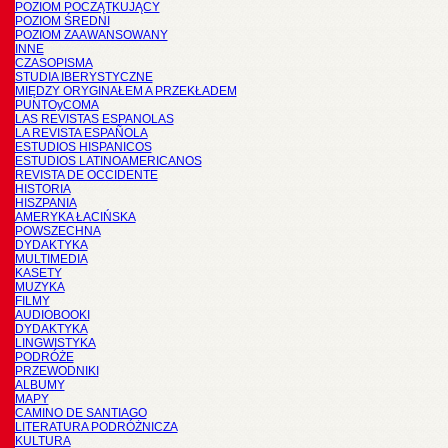
POZIOM POCZĄTKUJĄCY
POZIOM ŚREDNI
POZIOM ZAAWANSOWANY
INNE
CZASOPISMA
STUDIA IBERYSTYCZNE
MIĘDZY ORYGINAŁEM A PRZEKŁADEM
PUNTOyCOMA
LAS REVISTAS ESPANOLAS
LA REVISTA ESPAÑOLA
ESTUDIOS HISPANICOS
ESTUDIOS LATINOAMERICANOS
REVISTA DE OCCIDENTE
HISTORIA
HISZPANIA
AMERYKA ŁACIŃSKA
POWSZECHNA
DYDAKTYKA
MULTIMEDIA
KASETY
MUZYKA
FILMY
AUDIOBOOKI
DYDAKTYKA
LINGWISTYKA
PODRÓŻE
PRZEWODNIKI
ALBUMY
MAPY
CAMINO DE SANTIAGO
LITERATURA PODRÓŻNICZA
KULTURA