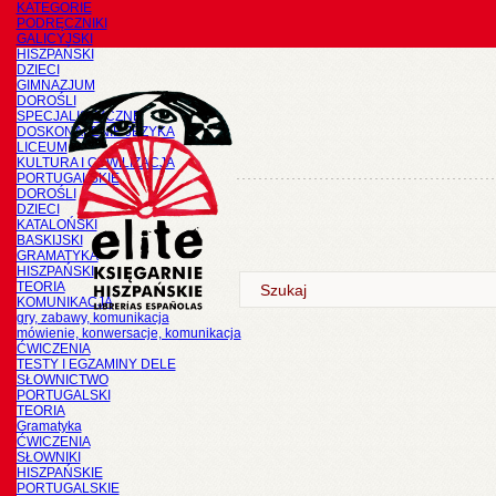
KATEGORIE
PODRĘCZNIKI
GALICYJSKI
HISZPAŃSKI
DZIECI
GIMNAZJUM
DOROŚLI
SPECJALISTYCZNE
DOSKONALENIE JĘZYKA
LICEUM
KULTURA I CYWILIZACJA
PORTUGALSKIE
DOROŚLI
DZIECI
KATALOŃSKI
BASKIJSKI
GRAMATYKA
HISZPAŃSKI
TEORIA
KOMUNIKACJA
gry, zabawy, komunikacja
mówienie, konwersacje, komunikacja
ĆWICZENIA
TESTY I EGZAMINY DELE
SŁOWNICTWO
PORTUGALSKI
TEORIA
Gramatyka
ĆWICZENIA
SŁOWNIKI
HISZPAŃSKIE
PORTUGALSKIE