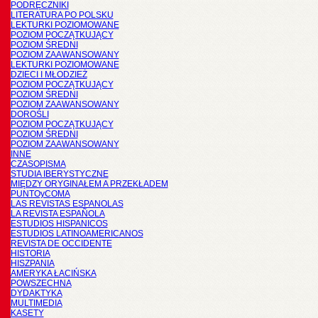
PODRĘCZNIKI
LITERATURA PO POLSKU
LEKTURKI POZIOMOWANE
POZIOM POCZĄTKUJĄCY
POZIOM ŚREDNI
POZIOM ZAAWANSOWANY
LEKTURKI POZIOMOWANE
DZIECI I MŁODZIEŻ
POZIOM POCZĄTKUJĄCY
POZIOM ŚREDNI
POZIOM ZAAWANSOWANY
DOROŚLI
POZIOM POCZĄTKUJĄCY
POZIOM ŚREDNI
POZIOM ZAAWANSOWANY
INNE
CZASOPISMA
STUDIA IBERYSTYCZNE
MIĘDZY ORYGINAŁEM A PRZEKŁADEM
PUNTOyCOMA
LAS REVISTAS ESPANOLAS
LA REVISTA ESPAÑOLA
ESTUDIOS HISPANICOS
ESTUDIOS LATINOAMERICANOS
REVISTA DE OCCIDENTE
HISTORIA
HISZPANIA
AMERYKA ŁACIŃSKA
POWSZECHNA
DYDAKTYKA
MULTIMEDIA
KASETY