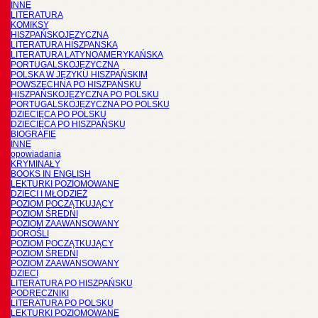
INNE
LITERATURA
KOMIKSY
HISZPAŃSKOJĘZYCZNA
LITERATURA HISZPANSKA
LITERATURA LATYNOAMERYKAŃSKA
PORTUGALSKOJĘZYCZNA
POLSKA W JĘZYKU HISZPAŃSKIM
POWSZECHNA PO HISZPAŃSKU
HISZPAŃSKOJĘZYCZNA PO POLSKU
PORTUGALSKOJĘZYCZNA PO POLSKU
DZIECIĘCA PO POLSKU
DZIECIĘCA PO HISZPAŃSKU
BIOGRAFIE
INNE
opowiadania
KRYMINAŁY
BOOKS IN ENGLISH
LEKTURKI POZIOMOWANE
DZIECI I MŁODZIEŻ
POZIOM POCZĄTKUJĄCY
POZIOM ŚREDNI
POZIOM ZAAWANSOWANY
DOROŚLI
POZIOM POCZĄTKUJĄCY
POZIOM ŚREDNI
POZIOM ZAAWANSOWANY
DZIECI
LITERATURA PO HISZPAŃSKU
PODRĘCZNIKI
LITERATURA PO POLSKU
LEKTURKI POZIOMOWANE