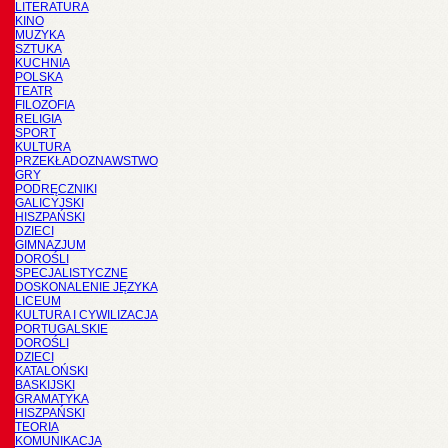
LITERATURA
KINO
MUZYKA
SZTUKA
KUCHNIA
POLSKA
TEATR
FILOZOFIA
RELIGIA
SPORT
KULTURA
PRZEKŁADOZNAWSTWO
GRY
PODRĘCZNIKI
GALICYJSKI
HISZPAŃSKI
DZIECI
GIMNAZJUM
DOROŚLI
SPECJALISTYCZNE
DOSKONALENIE JĘZYKA
LICEUM
KULTURA I CYWILIZACJA
PORTUGALSKIE
DOROŚLI
DZIECI
KATALOŃSKI
BASKIJSKI
GRAMATYKA
HISZPAŃSKI
TEORIA
KOMUNIKACJA