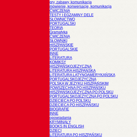
gry, zabawy, komunikacja
mówienie, konwersacje, komunikacja
ĆWICZENIA
TESTY I EGZAMINY DELE
SŁOWNICTWO
PORTUGALSKI
TEORIA
Gramatyka
ĆWICZENIA
SŁOWNIKI
HISZPAŃSKIE
PORTUGALSKIE
INNE
LITERATURA
KOMIKSY
HISZPAŃSKOJĘZYCZNA
LITERATURA HISZPANSKA
LITERATURA LATYNOAMERYKAŃSKA
PORTUGALSKOJĘZYCZNA
POLSKA W JĘZYKU HISZPAŃSKIM
POWSZECHNA PO HISZPAŃSKU
HISZPAŃSKOJĘZYCZNA PO POLSKU
PORTUGALSKOJĘZYCZNA PO POLSKU
DZIECIĘCA PO POLSKU
DZIECIĘCA PO HISZPAŃSKU
BIOGRAFIE
INNE
opowiadania
KRYMINAŁY
BOOKS IN ENGLISH
DZIECI
LITERATURA PO HISZPAŃSKU