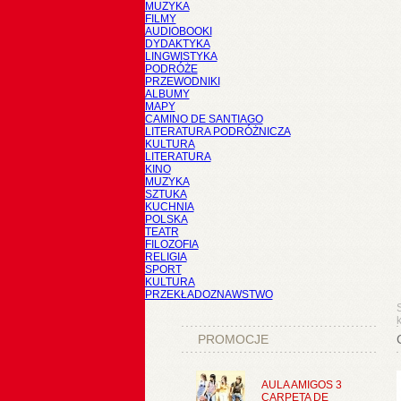
MUZYKA
FILMY
AUDIOBOOKI
DYDAKTYKA
LINGWISTYKA
PODRÓŻE
PRZEWODNIKI
ALBUMY
MAPY
CAMINO DE SANTIAGO
LITERATURA PODRÓŻNICZA
KULTURA
LITERATURA
KINO
MUZYKA
SZTUKA
KUCHNIA
POLSKA
TEATR
FILOZOFIA
RELIGIA
SPORT
KULTURA
PRZEKŁADOZNAWSTWO
k
PROMOCJE
AULA AMIGOS 3
CARPETA DE