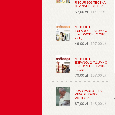
RECURSOS/TECZKA
DLA NAUCZYCIELA
57,00 zł
117,00 zł
METODO DE
ESPAŃOL 1 (ALUMNO
+ 2CD/PODRĘCZNIK +
2CD)
49,00 zł
107,00 zł
METODO DE
ESPAŃOL 2 (ALUMNO
+ 2CD/PODRĘCZNIK
+2CD)
79,00 zł
107,00 zł
JUAN PABLO II: LA
VIDA DE KAROL
WOJTYLA
87,00 zł
143,00 zł