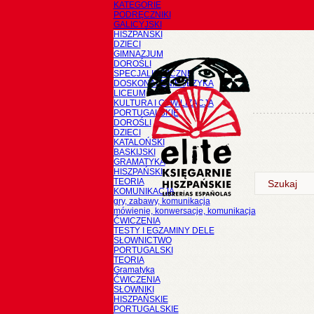
KATEGORIE
PODRĘCZNIKI
GALICYJSKI
HISZPAŃSKI
DZIECI
GIMNAZJUM
DOROŚLI
SPECJALISTYCZNE
DOSKONALENIE JĘZYKA
LICEUM
KULTURA I CYWILIZACJA
PORTUGALSKIE
DOROŚLI
DZIECI
KATALOŃSKI
BASKIJSKI
GRAMATYKA
HISZPAŃSKI
TEORIA
KOMUNIKACJA
gry, zabawy, komunikacja
mówienie, konwersacje, komunikacja
ĆWICZENIA
TESTY I EGZAMINY DELE
SŁOWNICTWO
PORTUGALSKI
TEORIA
Gramatyka
ĆWICZENIA
SŁOWNIKI
HISZPAŃSKIE
PORTUGALSKIE