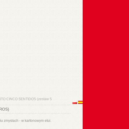
TO CINCO SENTIDOS (zestaw 5
ROS)
iu zmysłach - w kartonowym etui.