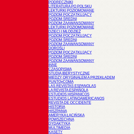
PODRĘCZNIKI
LITERATURA PO POLSKU
LEKTURKI POZIOMOWANE
POZIOM POCZĄTKUJĄCY
POZIOM ŚREDNI
POZIOM ZAAWANSOWANY
LEKTURKI POZIOMOWANE
DZIECI I MŁODZIEŻ
POZIOM POCZĄTKUJĄCY
POZIOM ŚREDNI
POZIOM ZAAWANSOWANY
DOROŚLI
POZIOM POCZĄTKUJĄCY
POZIOM ŚREDNI
POZIOM ZAAWANSOWANY
INNE
CZASOPISMA
STUDIA IBERYSTYCZNE
MIĘDZY ORYGINAŁEM A PRZEKŁADEM
PUNTOyCOMA
LAS REVISTAS ESPANOLAS
LA REVISTA ESPAÑOLA
ESTUDIOS HISPANICOS
ESTUDIOS LATINOAMERICANOS
REVISTA DE OCCIDENTE
HISTORIA
HISZPANIA
AMERYKA ŁACIŃSKA
POWSZECHNA
DYDAKTYKA
MULTIMEDIA
KASETY