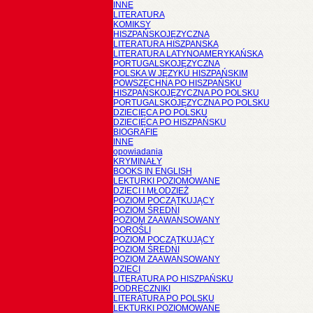
INNE
LITERATURA
KOMIKSY
HISZPAŃSKOJĘZYCZNA
LITERATURA HISZPANSKA
LITERATURA LATYNOAMERYKAŃSKA
PORTUGALSKOJĘZYCZNA
POLSKA W JĘZYKU HISZPAŃSKIM
POWSZECHNA PO HISZPAŃSKU
HISZPAŃSKOJĘZYCZNA PO POLSKU
PORTUGALSKOJĘZYCZNA PO POLSKU
DZIECIĘCA PO POLSKU
DZIECIĘCA PO HISZPAŃSKU
BIOGRAFIE
INNE
opowiadania
KRYMINAŁY
BOOKS IN ENGLISH
LEKTURKI POZIOMOWANE
DZIECI I MŁODZIEŻ
POZIOM POCZĄTKUJĄCY
POZIOM ŚREDNI
POZIOM ZAAWANSOWANY
DOROŚLI
POZIOM POCZĄTKUJĄCY
POZIOM ŚREDNI
POZIOM ZAAWANSOWANY
DZIECI
LITERATURA PO HISZPAŃSKU
PODRĘCZNIKI
LITERATURA PO POLSKU
LEKTURKI POZIOMOWANE