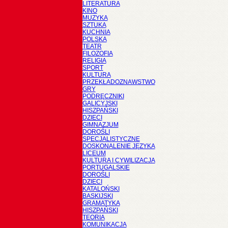
LITERATURA
KINO
MUZYKA
SZTUKA
KUCHNIA
POLSKA
TEATR
FILOZOFIA
RELIGIA
SPORT
KULTURA
PRZEKŁADOZNAWSTWO
GRY
PODRĘCZNIKI
GALICYJSKI
HISZPAŃSKI
DZIECI
GIMNAZJUM
DOROŚLI
SPECJALISTYCZNE
DOSKONALENIE JĘZYKA
LICEUM
KULTURA I CYWILIZACJA
PORTUGALSKIE
DOROŚLI
DZIECI
KATALOŃSKI
BASKIJSKI
GRAMATYKA
HISZPAŃSKI
TEORIA
KOMUNIKACJA