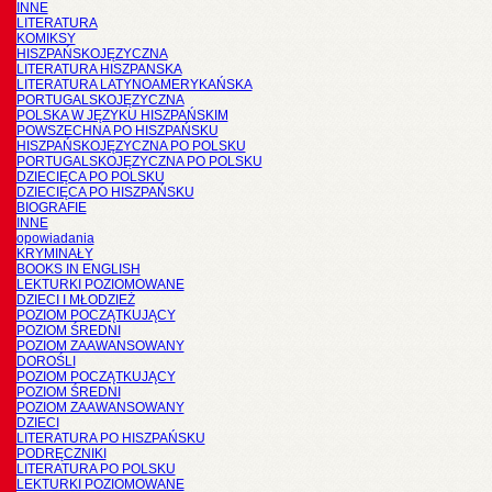
INNE
LITERATURA
KOMIKSY
HISZPAŃSKOJĘZYCZNA
LITERATURA HISZPANSKA
LITERATURA LATYNOAMERYKAŃSKA
PORTUGALSKOJĘZYCZNA
POLSKA W JĘZYKU HISZPAŃSKIM
POWSZECHNA PO HISZPAŃSKU
HISZPAŃSKOJĘZYCZNA PO POLSKU
PORTUGALSKOJĘZYCZNA PO POLSKU
DZIECIĘCA PO POLSKU
DZIECIĘCA PO HISZPAŃSKU
BIOGRAFIE
INNE
opowiadania
KRYMINAŁY
BOOKS IN ENGLISH
LEKTURKI POZIOMOWANE
DZIECI I MŁODZIEŻ
POZIOM POCZĄTKUJĄCY
POZIOM ŚREDNI
POZIOM ZAAWANSOWANY
DOROŚLI
POZIOM POCZĄTKUJĄCY
POZIOM ŚREDNI
POZIOM ZAAWANSOWANY
DZIECI
LITERATURA PO HISZPAŃSKU
PODRĘCZNIKI
LITERATURA PO POLSKU
LEKTURKI POZIOMOWANE