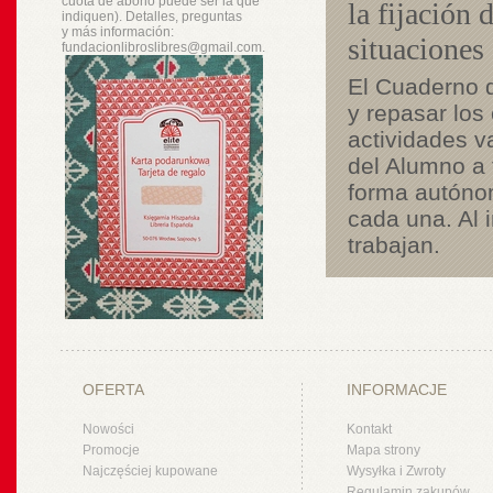
cuota de abono puede ser la que
la fijación 
indiquen). Detalles, preguntas
y
más
información:
situaciones
fundacionlibroslibres@gmail.com.
El Cuaderno d
y repasar los
actividades v
del Alumno a 
forma autóno
cada una. Al i
trabajan.
OFERTA
INFORMACJE
Nowości
Kontakt
Promocje
Mapa strony
Najczęściej kupowane
Wysyłka i Zwroty
Regulamin zakupów