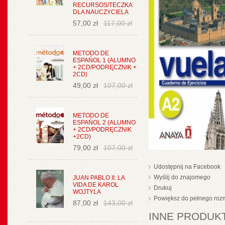
RECURSOS/TECZKA
DLA NAUCZYCIELA
57,00 zł
117,00 zł
METODO DE
ESPAŃOL 1 (ALUMNO
+ 2CD/PODRĘCZNIK +
2CD)
49,00 zł
107,00 zł
METODO DE
ESPAŃOL 2 (ALUMNO
+ 2CD/PODRĘCZNIK
+2CD)
79,00 zł
107,00 zł
Udostępnij na Facebook
Wyślij do znajomego
JUAN PABLO II: LA
VIDA DE KAROL
Drukuj
WOJTYLA
Powiększ do pełnego roz
87,00 zł
143,00 zł
INNE PRODUKT