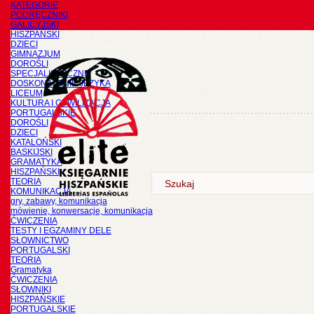
KATEGORIE
PODRĘCZNIKI
GALICYJSKI
HISZPAŃSKI
DZIECI
GIMNAZJUM
DOROŚLI
SPECJALISTYCZNE
DOSKONALENIE JĘZYKA
LICEUM
KULTURA I CYWILIZACJA
PORTUGALSKIE
DOROŚLI
DZIECI
KATALOŃSKI
BASKIJSKI
GRAMATYKA
HISZPAŃSKI
TEORIA
KOMUNIKACJA
gry, zabawy, komunikacja
mówienie, konwersacje, komunikacja
ĆWICZENIA
TESTY I EGZAMINY DELE
SŁOWNICTWO
PORTUGALSKI
TEORIA
Gramatyka
ĆWICZENIA
SŁOWNIKI
HISZPAŃSKIE
PORTUGALSKIE