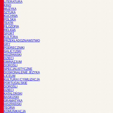
LITERATURA
KINO
MUZYKA
SZTUKA
KUCHNIA
POLSKA
TEATR
FILOZOFIA
RELIGIA
SPORT
KULTURA
PRZEKŁADOZNAWSTWO
GRY
PODRĘCZNIKI
GALICYJSKI
HISZPAŃSKI
DZIECI
GIMNAZJUM
DOROŚLI
SPECJALISTYCZNE
DOSKONALENIE JĘZYKA
LICEUM
KULTURA I CYWILIZACJA
PORTUGALSKIE
DOROŚLI
DZIECI
KATALOŃSKI
BASKIJSKI
GRAMATYKA
HISZPAŃSKI
TEORIA
KOMUNIKACJA