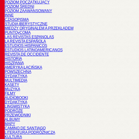
POZIOM POCZĄTKUJĄCY
POZIOM ŚREDNI
POZIOM ZAAWANSOWANY
INNE
CZASOPISMA
STUDIA IBERYSTYCZNE
MIĘDZY ORYGINAŁEM A PRZEKŁADEM
PUNTOyCOMA
LAS REVISTAS ESPANOLAS
LA REVISTA ESPAÑOLA
ESTUDIOS HISPANICOS
ESTUDIOS LATINOAMERICANOS
REVISTA DE OCCIDENTE
HISTORIA
HISZPANIA
AMERYKA ŁACIŃSKA
POWSZECHNA
DYDAKTYKA
MULTIMEDIA
KASETY
MUZYKA
FILMY
AUDIOBOOKI
DYDAKTYKA
LINGWISTYKA
PODRÓŻE
PRZEWODNIKI
ALBUMY
MAPY
CAMINO DE SANTIAGO
LITERATURA PODRÓŻNICZA
KULTURA