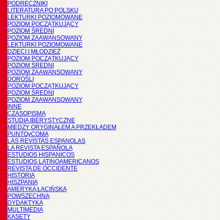
PODRĘCZNIKI
LITERATURA PO POLSKU
LEKTURKI POZIOMOWANE
POZIOM POCZĄTKUJĄCY
POZIOM ŚREDNI
POZIOM ZAAWANSOWANY
LEKTURKI POZIOMOWANE
DZIECI I MŁODZIEŻ
POZIOM POCZĄTKUJĄCY
POZIOM ŚREDNI
POZIOM ZAAWANSOWANY
DOROŚLI
POZIOM POCZĄTKUJĄCY
POZIOM ŚREDNI
POZIOM ZAAWANSOWANY
INNE
CZASOPISMA
STUDIA IBERYSTYCZNE
MIĘDZY ORYGINAŁEM A PRZEKŁADEM
PUNTOyCOMA
LAS REVISTAS ESPANOLAS
LA REVISTA ESPAÑOLA
ESTUDIOS HISPANICOS
ESTUDIOS LATINOAMERICANOS
REVISTA DE OCCIDENTE
HISTORIA
HISZPANIA
AMERYKA ŁACIŃSKA
POWSZECHNA
DYDAKTYKA
MULTIMEDIA
KASETY