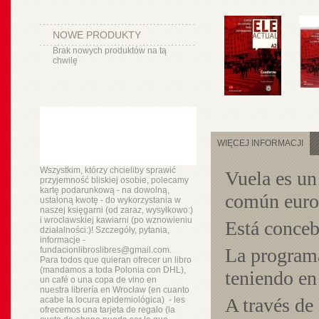
NOWE PRODUKTY
Brak nowych produktów na tą
chwilę
WIĘCEJ INFORMACJI
Wszystkim, którzy chcieliby sprawić
Vuela es un
przyjemność bliskiej osobie, polecamy
kartę podarunkową - na dowolną,
común europ
ustaloną kwotę - do wykorzystania w
naszej księgarni (od zaraz, wysyłkowo:)
i wrocławskiej kawiarni (po wznowieniu
Está conceb
działalności:)! Szczegóły, pytania,
informacje -
La programa
fundacionlibroslibres@gmail.com.
Para todos que quieran ofrecer un libro
(mandamos a toda Polonia con DHL),
teniendo en
un
café o
una copa de vino en
nuestra
librería
en Wrocław (en cuanto
A través de 
acabe la locura epidemiológica) - les
ofrecemos una tarjeta de regalo (la