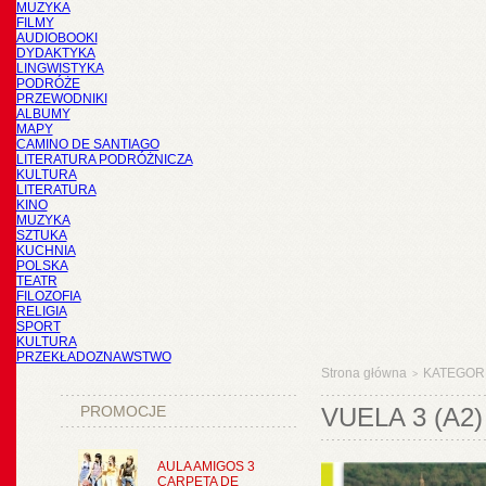
MUZYKA
FILMY
AUDIOBOOKI
DYDAKTYKA
LINGWISTYKA
PODRÓŻE
PRZEWODNIKI
ALBUMY
MAPY
CAMINO DE SANTIAGO
LITERATURA PODRÓŻNICZA
KULTURA
LITERATURA
KINO
MUZYKA
SZTUKA
KUCHNIA
POLSKA
TEATR
FILOZOFIA
RELIGIA
SPORT
KULTURA
PRZEKŁADOZNAWSTWO
Strona główna
KATEGOR
>
PROMOCJE
VUELA 3 (A2
AULA AMIGOS 3
CARPETA DE