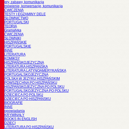
gry, zabawy, komunikacja
mówienie, konwersacje, komunikacja
ĆWICZENIA
TESTY I EGZAMINY DELE
SŁOWNICTWO
PORTUGALSKI
TEORIA
Gramatyka
ĆWICZENIA
SŁOWNIKI
HISZPAŃSKIE
PORTUGALSKIE
INNE
LITERATURA
KOMIKSY
HISZPAŃSKOJĘZYCZNA
LITERATURA HISZPANSKA
LITERATURA LATYNOAMERYKAŃSKA
PORTUGALSKOJĘZYCZNA
POLSKA W JĘZYKU HISZPAŃSKIM
POWSZECHNA PO HISZPAŃSKU
HISZPAŃSKOJĘZYCZNA PO POLSKU
PORTUGALSKOJĘZYCZNA PO POLSKU
DZIECIĘCA PO POLSKU
DZIECIĘCA PO HISZPAŃSKU
BIOGRAFIE
INNE
opowiadania
KRYMINAŁY
BOOKS IN ENGLISH
DZIECI
LITERATURA PO HISZPAŃSKU