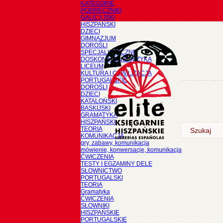
KATEGORIE
PODRĘCZNIKI
GALICYJSKI
HISZPAŃSKI
DZIECI
GIMNAZJUM
DOROŚLI
SPECJALISTYCZNE
DOSKONALENIE JĘZYKA
LICEUM
KULTURA I CYWILIZACJA
PORTUGALSKIE
DOROŚLI
DZIECI
KATALOŃSKI
BASKIJSKI
GRAMATYKA
HISZPAŃSKI
TEORIA
KOMUNIKACJA
gry, zabawy, komunikacja
mówienie, konwersacje, komunikacja
ĆWICZENIA
TESTY I EGZAMINY DELE
SŁOWNICTWO
PORTUGALSKI
TEORIA
Gramatyka
ĆWICZENIA
SŁOWNIKI
HISZPAŃSKIE
PORTUGALSKIE