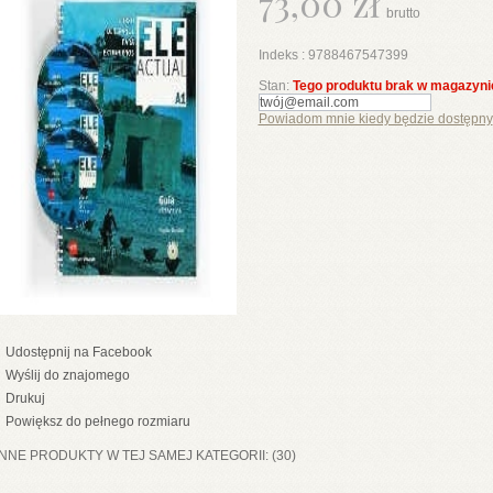
73,00 zł
brutto
Indeks :
9788467547399
Stan:
Tego produktu brak w magazyni
Powiadom mnie kiedy będzie dostępny
Udostępnij na Facebook
Wyślij do znajomego
Drukuj
Powiększ do pełnego rozmiaru
INNE PRODUKTY W TEJ SAMEJ KATEGORII: (30)