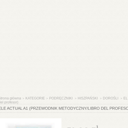
Strona główna
KATEGORIE
PODRĘCZNIKI
HISZPAŃSKI
DOROŚLI
EL
>
>
>
>
>
el profesor)
ELE ACTUAL A1 (PRZEWODNIK METODYCZNY/LIBRO DEL PROFES