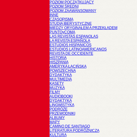
POZIOM POCZĄTKUJĄCY
POZIOM ŚREDNI
POZIOM ZAAWANSOWANY
INNE
CZASOPISMA
STUDIA IBERYSTYCZNE
MIĘDZY ORYGINAŁEM A PRZEKŁADEM
PUNTOyCOMA
LAS REVISTAS ESPANOLAS
LA REVISTA ESPAÑOLA
ESTUDIOS HISPANICOS
ESTUDIOS LATINOAMERICANOS
REVISTA DE OCCIDENTE
HISTORIA
HISZPANIA
AMERYKA ŁACIŃSKA
POWSZECHNA
DYDAKTYKA
MULTIMEDIA
KASETY
MUZYKA
FILMY
AUDIOBOOKI
DYDAKTYKA
LINGWISTYKA
PODRÓŻE
PRZEWODNIKI
ALBUMY
MAPY
CAMINO DE SANTIAGO
LITERATURA PODRÓŻNICZA
KULTURA