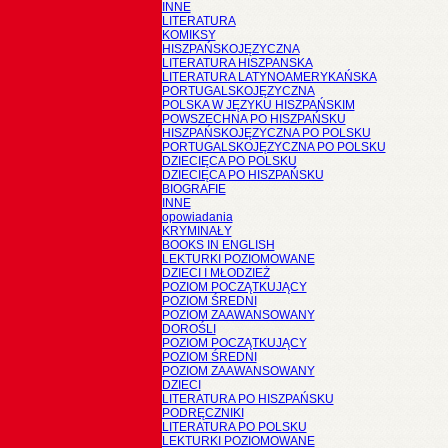
INNE
LITERATURA
KOMIKSY
HISZPAŃSKOJĘZYCZNA
LITERATURA HISZPANSKA
LITERATURA LATYNOAMERYKAŃSKA
PORTUGALSKOJĘZYCZNA
POLSKA W JĘZYKU HISZPAŃSKIM
POWSZECHNA PO HISZPAŃSKU
HISZPAŃSKOJĘZYCZNA PO POLSKU
PORTUGALSKOJĘZYCZNA PO POLSKU
DZIECIĘCA PO POLSKU
DZIECIĘCA PO HISZPAŃSKU
BIOGRAFIE
INNE
opowiadania
KRYMINAŁY
BOOKS IN ENGLISH
LEKTURKI POZIOMOWANE
DZIECI I MŁODZIEŻ
POZIOM POCZĄTKUJĄCY
POZIOM ŚREDNI
POZIOM ZAAWANSOWANY
DOROŚLI
POZIOM POCZĄTKUJĄCY
POZIOM ŚREDNI
POZIOM ZAAWANSOWANY
DZIECI
LITERATURA PO HISZPAŃSKU
PODRĘCZNIKI
LITERATURA PO POLSKU
LEKTURKI POZIOMOWANE