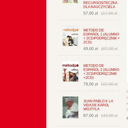
RECURSOS/TECZKA
DLA NAUCZYCIELA
57,00 zł
117,00 zł
METODO DE
ESPAŃOL 1 (ALUMNO
+ 2CD/PODRĘCZNIK +
2CD)
49,00 zł
107,00 zł
METODO DE
ESPAŃOL 2 (ALUMNO
+ 2CD/PODRĘCZNIK
+2CD)
79,00 zł
107,00 zł
JUAN PABLO II: LA
VIDA DE KAROL
WOJTYLA
87,00 zł
143,00 zł