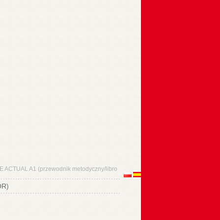
E ACTUAL A1 (przewodnik metodyczny/libro
OR)