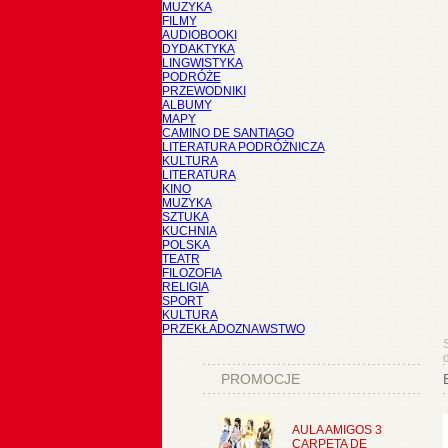
MUZYKA
FILMY
AUDIOBOOKI
DYDAKTYKA
LINGWISTYKA
PODRÓŻE
PRZEWODNIKI
ALBUMY
MAPY
CAMINO DE SANTIAGO
LITERATURA PODRÓŻNICZA
KULTURA
LITERATURA
KINO
MUZYKA
SZTUKA
KUCHNIA
POLSKA
TEATR
FILOZOFIA
RELIGIA
SPORT
KULTURA
PRZEKŁADOZNAWSTWO
d
PROMOCJE
AULA AMIGOS 3
CARPETA DE