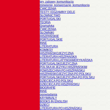
gry, zabawy, komunikacja
mówienie, konwersacje, komunikacja
ĆWICZENIA
TESTY I EGZAMINY DELE
SŁOWNICTWO
PORTUGALSKI
TEORIA
Gramatyka
ĆWICZENIA
SŁOWNIKI
HISZPAŃSKIE
PORTUGALSKIE
INNE
LITERATURA
KOMIKSY
HISZPAŃSKOJĘZYCZNA
LITERATURA HISZPANSKA
LITERATURA LATYNOAMERYKAŃSKA
PORTUGALSKOJĘZYCZNA
POLSKA W JĘZYKU HISZPAŃSKIM
POWSZECHNA PO HISZPAŃSKU
HISZPAŃSKOJĘZYCZNA PO POLSKU
PORTUGALSKOJĘZYCZNA PO POLSKU
DZIECIĘCA PO POLSKU
DZIECIĘCA PO HISZPAŃSKU
BIOGRAFIE
INNE
opowiadania
KRYMINAŁY
BOOKS IN ENGLISH
DZIECI
LITERATURA PO HISZPAŃSKU