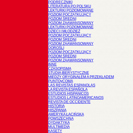
PODRĘCZNIKI
LITERATURA PO POLSKU
LEKTURKI POZIOMOWANE
POZIOM POCZĄTKUJĄCY
POZIOM ŚREDNI
POZIOM ZAAWANSOWANY
LEKTURKI POZIOMOWANE
DZIECI I MŁODZIEŻ
POZIOM POCZĄTKUJĄCY
POZIOM ŚREDNI
POZIOM ZAAWANSOWANY
DOROŚLI
POZIOM POCZĄTKUJĄCY
POZIOM ŚREDNI
POZIOM ZAAWANSOWANY
INNE
CZASOPISMA
STUDIA IBERYSTYCZNE
MIĘDZY ORYGINAŁEM A PRZEKŁADEM
PUNTOyCOMA
LAS REVISTAS ESPANOLAS
LA REVISTA ESPAÑOLA
ESTUDIOS HISPANICOS
ESTUDIOS LATINOAMERICANOS
REVISTA DE OCCIDENTE
HISTORIA
HISZPANIA
AMERYKA ŁACIŃSKA
POWSZECHNA
DYDAKTYKA
MULTIMEDIA
KASETY