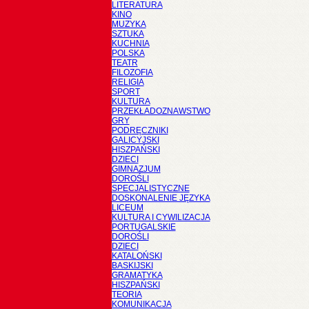
LITERATURA
KINO
MUZYKA
SZTUKA
KUCHNIA
POLSKA
TEATR
FILOZOFIA
RELIGIA
SPORT
KULTURA
PRZEKŁADOZNAWSTWO
GRY
PODRĘCZNIKI
GALICYJSKI
HISZPAŃSKI
DZIECI
GIMNAZJUM
DOROŚLI
SPECJALISTYCZNE
DOSKONALENIE JĘZYKA
LICEUM
KULTURA I CYWILIZACJA
PORTUGALSKIE
DOROŚLI
DZIECI
KATALOŃSKI
BASKIJSKI
GRAMATYKA
HISZPAŃSKI
TEORIA
KOMUNIKACJA