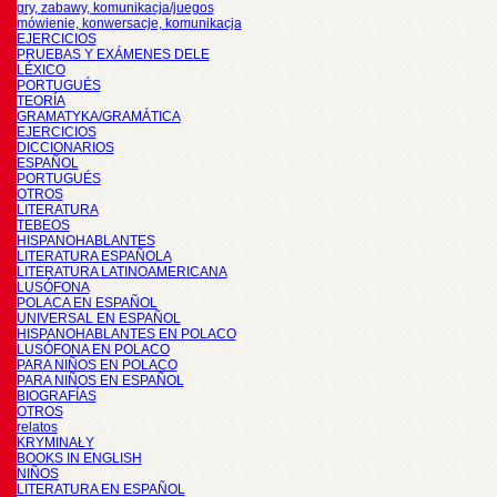
gry, zabawy, komunikacja/juegos
mówienie, konwersacje, komunikacja
EJERCICIOS
PRUEBAS Y EXÁMENES DELE
LÉXICO
PORTUGUÉS
TEORÍA
GRAMATYKA/GRAMÁTICA
EJERCICIOS
DICCIONARIOS
ESPAÑOL
PORTUGUÉS
OTROS
LITERATURA
TEBEOS
HISPANOHABLANTES
LITERATURA ESPAÑOLA
LITERATURA LATINOAMERICANA
LUSÓFONA
POLACA EN ESPAÑOL
UNIVERSAL EN ESPAÑOL
HISPANOHABLANTES EN POLACO
LUSÓFONA EN POLACO
PARA NIÑOS EN POLACO
PARA NIÑOS EN ESPAÑOL
BIOGRAFÍAS
OTROS
relatos
KRYMINAŁY
BOOKS IN ENGLISH
NIÑOS
LITERATURA EN ESPAÑOL