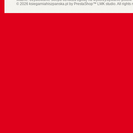
© 2026 ksiegarniahiszpanska.pl by
PrestaShop
™
LMK studio
. All rights