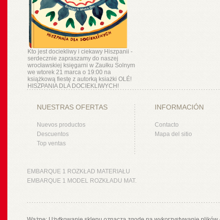
Kto jest dociekliwy i ciekawy Hiszpanii -
serdecznie zapraszamy do naszej
wrocławskiej księgarni w Zaułku Solnym
we wtorek 21 marca o 19:00 na
książkową fiestę z autorką ksiażki OLÉ!
HISZPANIA DLA DOCIEKLIWYCH!
NUESTRAS OFERTAS
INFORMACIÓN
Nuevos productos
Contacto
Descuentos
Mapa del sitio
Top ventas
EMBARQUE 1 ROZKŁAD MATERIAŁU
EMBARQUE 1 MODEL ROZKŁADU MAT.
Ważne: Użytkowanie sklepu oznacza zgodę na wykorzystywanie plików 