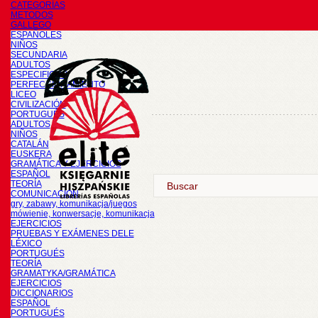
CATEGORÍAS
METODOS
GALLEGO
ESPAÑOLES
NIÑOS
SECUNDARIA
ADULTOS
ESPECIFICOS
PERFECCIONAMIENTO
LICEO
CIVILIZACIÓN
PORTUGUÉS
ADULTOS
NIÑOS
CATALÁN
EUSKERA
GRAMÁTICA Y EJERCICIOS
ESPAÑOL
TEORÍA
COMUNICACIÓN
gry, zabawy, komunikacja/juegos
mówienie, konwersacje, komunikacja
EJERCICIOS
PRUEBAS Y EXÁMENES DELE
LÉXICO
PORTUGUÉS
TEORÍA
GRAMATYKA/GRAMÁTICA
EJERCICIOS
DICCIONARIOS
ESPAÑOL
PORTUGUÉS