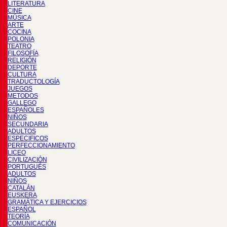
LITERATURA
CINE
MÚSICA
ARTE
COCINA
POLONIA
TEATRO
FILOSOFÍA
RELIGIÓN
DEPORTE
CULTURA
TRADUCTOLOGÍA
JUEGOS
METODOS
GALLEGO
ESPAÑOLES
NIÑOS
SECUNDARIA
ADULTOS
ESPECIFICOS
PERFECCIONAMIENTO
LICEO
CIVILIZACIÓN
PORTUGUÉS
ADULTOS
NIÑOS
CATALÁN
EUSKERA
GRAMÁTICA Y EJERCICIOS
ESPAÑOL
TEORÍA
COMUNICACIÓN