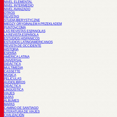
NIVEL ELEMENTAL
NIVEL INTERMEDIO
NIVEL AVANZADO
OTROS
REVISTAS
STUDIA IBERYSTYCZNE
MIĘDZY ORYGINAŁEM A PRZEKŁADEM
PUNTOyCOMA
LAS REVISTAS ESPANOLAS
LA REVISTA ESPAÑOLA
ESTUDIOS HISPANICOS
ESTUDIOS LATINOAMERICANOS
REVISTA DE OCCIDENTE
HISTORIA
ESPAÑA
AMÉRICA LATINA
UNIVERSAL
DIDÁCTICA
MULTIMEDIA
CASSETTE
MÚSICA
PELÍCULAS
AUDIOLIBROS
DIDÁCTICA
LINGÜÍSTICA
VIAJES
GUÍAS
ÁLBUMES
MAPAS
CAMINO DE SANTIAGO
LITERATURA DE VIAJES
CIVILIZACIÓN