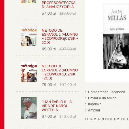
PROFESOR/TECZKA
DLA NAUCZYCIELA
57,00 zł
117,00 zł
METODO DE
ESPAŃOL 1 (ALUMNO
+ 2CD/PODRĘCZNIK +
2CD)
49,00 zł
107,00 zł
METODO DE
ESPAŃOL 2 (ALUMNO
+ 2CD/PODRĘCZNIK
+2CD)
79,00 zł
107,00 zł
Compartir en Facebook
Enviar a un amigo
JUAN PABLO II: LA
Imprimir
VIDA DE KAROL
WOJTYLA
Ampliar
87,00 zł
143,00 zł
OTROS PRODUCTOS DE LA