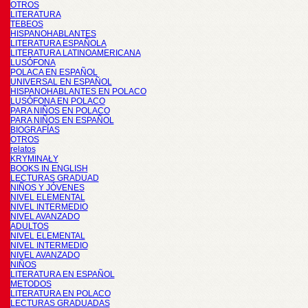
OTROS
LITERATURA
TEBEOS
HISPANOHABLANTES
LITERATURA ESPAÑOLA
LITERATURA LATINOAMERICANA
LUSÓFONA
POLACA EN ESPAÑOL
UNIVERSAL EN ESPAÑOL
HISPANOHABLANTES EN POLACO
LUSÓFONA EN POLACO
PARA NIÑOS EN POLACO
PARA NIÑOS EN ESPAÑOL
BIOGRAFÍAS
OTROS
relatos
KRYMINAŁY
BOOKS IN ENGLISH
LECTURAS GRADUAD
NIÑOS Y JÓVENES
NIVEL ELEMENTAL
NIVEL INTERMEDIO
NIVEL AVANZADO
ADULTOS
NIVEL ELEMENTAL
NIVEL INTERMEDIO
NIVEL AVANZADO
NIÑOS
LITERATURA EN ESPAÑOL
METODOS
LITERATURA EN POLACO
LECTURAS GRADUADAS