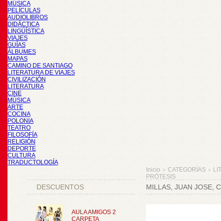
MÚSICA
PELÍCULAS
AUDIOLIBROS
DIDÁCTICA
LINGÜÍSTICA
VIAJES
GUÍAS
ÁLBUMES
MAPAS
CAMINO DE SANTIAGO
LITERATURA DE VIAJES
CIVILIZACIÓN
LITERATURA
CINE
MÚSICA
ARTE
COCINA
POLONIA
TEATRO
FILOSOFÍA
RELIGIÓN
DEPORTE
CULTURA
TRADUCTOLOGÍA
Inicio
CATEGORÍAS
LI
>
>
PRÓTESIS
DESCUENTOS
MILLAS, JUAN JOSE, 
AULA AMIGOS 2
CARPETA