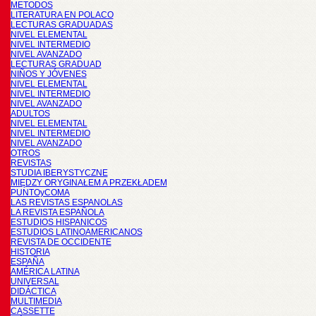
METODOS
LITERATURA EN POLACO
LECTURAS GRADUADAS
NIVEL ELEMENTAL
NIVEL INTERMEDIO
NIVEL AVANZADO
LECTURAS GRADUAD
NIÑOS Y JÓVENES
NIVEL ELEMENTAL
NIVEL INTERMEDIO
NIVEL AVANZADO
ADULTOS
NIVEL ELEMENTAL
NIVEL INTERMEDIO
NIVEL AVANZADO
OTROS
REVISTAS
STUDIA IBERYSTYCZNE
MIĘDZY ORYGINAŁEM A PRZEKŁADEM
PUNTOyCOMA
LAS REVISTAS ESPANOLAS
LA REVISTA ESPAÑOLA
ESTUDIOS HISPANICOS
ESTUDIOS LATINOAMERICANOS
REVISTA DE OCCIDENTE
HISTORIA
ESPAÑA
AMÉRICA LATINA
UNIVERSAL
DIDÁCTICA
MULTIMEDIA
CASSETTE