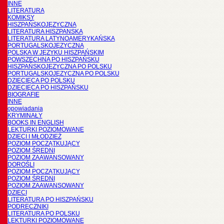
INNE
LITERATURA
KOMIKSY
HISZPAŃSKOJĘZYCZNA
LITERATURA HISZPANSKA
LITERATURA LATYNOAMERYKAŃSKA
PORTUGALSKOJĘZYCZNA
POLSKA W JĘZYKU HISZPAŃSKIM
POWSZECHNA PO HISZPAŃSKU
HISZPAŃSKOJĘZYCZNA PO POLSKU
PORTUGALSKOJĘZYCZNA PO POLSKU
DZIECIĘCA PO POLSKU
DZIECIĘCA PO HISZPAŃSKU
BIOGRAFIE
INNE
opowiadania
KRYMINAŁY
BOOKS IN ENGLISH
LEKTURKI POZIOMOWANE
DZIECI I MŁODZIEŻ
POZIOM POCZĄTKUJĄCY
POZIOM ŚREDNI
POZIOM ZAAWANSOWANY
DOROŚLI
POZIOM POCZĄTKUJĄCY
POZIOM ŚREDNI
POZIOM ZAAWANSOWANY
DZIECI
LITERATURA PO HISZPAŃSKU
PODRĘCZNIKI
LITERATURA PO POLSKU
LEKTURKI POZIOMOWANE