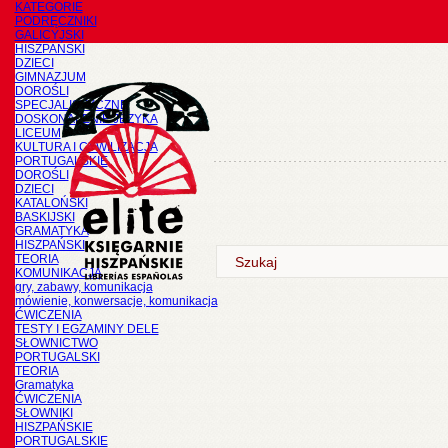
KATEGORIE
PODRĘCZNIKI
GALICYJSKI
HISZPAŃSKI
DZIECI
GIMNAZJUM
DOROŚLI
SPECJALISTYCZNE
DOSKONALENIE JĘZYKA
LICEUM
KULTURA I CYWILIZACJA
PORTUGALSKIE
DOROŚLI
DZIECI
KATALOŃSKI
BASKIJSKI
GRAMATYKA
HISZPAŃSKI
TEORIA
KOMUNIKACJA
gry, zabawy, komunikacja
mówienie, konwersacje, komunikacja
ĆWICZENIA
TESTY I EGZAMINY DELE
SŁOWNICTWO
PORTUGALSKI
TEORIA
Gramatyka
ĆWICZENIA
SŁOWNIKI
HISZPAŃSKIE
PORTUGALSKIE