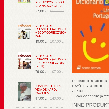
RECURSOS/TECZKA
DLA NAUCZYCIELA
57,00 zł
117,00 zł
METODO DE
ESPAŃOL 1 (ALUMNO
+ 2CD/PODRĘCZNIK +
2CD)
49,00 zł
107,00 zł
METODO DE
ESPAŃOL 2 (ALUMNO
+ 2CD/PODRĘCZNIK
+2CD)
79,00 zł
107,00 zł
Udostępnij na Facebook
Wyślij do znajomego
JUAN PABLO II: LA
VIDA DE KAROL
Drukuj
WOJTYLA
Powiększ do pełnego roz
87,00 zł
143,00 zł
INNE PRODUKT