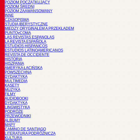
POZIOM POCZĄTKUJĄCY
POZIOM ŚREDNI
POZIOM ZAAWANSOWANY
INNE
CZASOPISMA
STUDIA IBERYSTYCZNE
MIĘDZY ORYGINAŁEM A PRZEKŁADEM
PUNTOyCOMA
LAS REVISTAS ESPANOLAS
LA REVISTA ESPAÑOLA
ESTUDIOS HISPANICOS
ESTUDIOS LATINOAMERICANOS
REVISTA DE OCCIDENTE
HISTORIA
HISZPANIA
AMERYKA ŁACIŃSKA
POWSZECHNA
DYDAKTYKA
MULTIMEDIA
KASETY
MUZYKA
FILMY
AUDIOBOOKI
DYDAKTYKA
LINGWISTYKA
PODRÓŻE
PRZEWODNIKI
ALBUMY
MAPY
CAMINO DE SANTIAGO
LITERATURA PODRÓŻNICZA
KULTURA