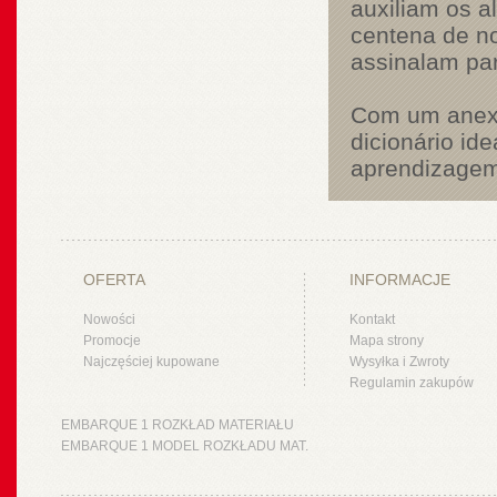
auxiliam os a
centena de no
assinalam par
Com um anexo
dicionário id
aprendizagem
OFERTA
INFORMACJE
Nowości
Kontakt
Promocje
Mapa strony
Najczęściej kupowane
Wysyłka i Zwroty
Regulamin zakupów
EMBARQUE 1 ROZKŁAD MATERIAŁU
EMBARQUE 1 MODEL ROZKŁADU MAT.