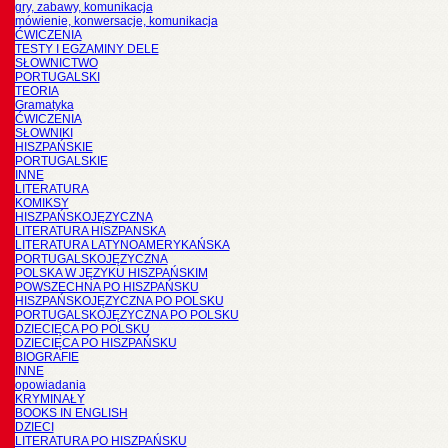
gry, zabawy, komunikacja
mówienie, konwersacje, komunikacja
ĆWICZENIA
TESTY I EGZAMINY DELE
SŁOWNICTWO
PORTUGALSKI
TEORIA
Gramatyka
ĆWICZENIA
SŁOWNIKI
HISZPAŃSKIE
PORTUGALSKIE
INNE
LITERATURA
KOMIKSY
HISZPAŃSKOJĘZYCZNA
LITERATURA HISZPANSKA
LITERATURA LATYNOAMERYKAŃSKA
PORTUGALSKOJĘZYCZNA
POLSKA W JĘZYKU HISZPAŃSKIM
POWSZECHNA PO HISZPAŃSKU
HISZPAŃSKOJĘZYCZNA PO POLSKU
PORTUGALSKOJĘZYCZNA PO POLSKU
DZIECIĘCA PO POLSKU
DZIECIĘCA PO HISZPAŃSKU
BIOGRAFIE
INNE
opowiadania
KRYMINAŁY
BOOKS IN ENGLISH
DZIECI
LITERATURA PO HISZPAŃSKU