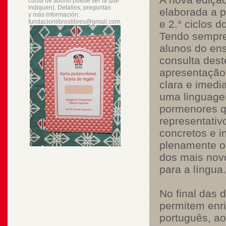
cuota de abono puede ser la que
indiquen). Detalles, preguntas
elaborada a p
y
más
información:
fundacionlibroslibres@gmail.com.
e 2.° ciclos 
Tendo sempre 
alunos do ens
consulta dest
apresentação
clara e imedi
uma linguagem
pormenores qu
representativ
concretos e 
plenamente o(
dos mais novo
para a língua.
No final das 
permitem enri
português, a