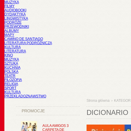
MUZYKA
FILMY
AUDIOBOOKI
DYDAKTYKA
LINGWISTYKA
PODRÓŻE
PRZEWODNIKI
ALBUMY
MAPY
CAMINO DE SANTIAGO
LITERATURA PODRÓŻNICZA
KULTURA
LITERATURA
KINO
MUZYKA
SZTUKA
KUCHNIA
POLSKA
TEATR
FILOZOFIA
RELIGIA
SPORT
KULTURA
PRZEKŁADOZNAWSTWO
Strona główna
KATEGOR
>
PROMOCJE
DICIONARIO
AULA AMIGOS 3
CARPETA DE