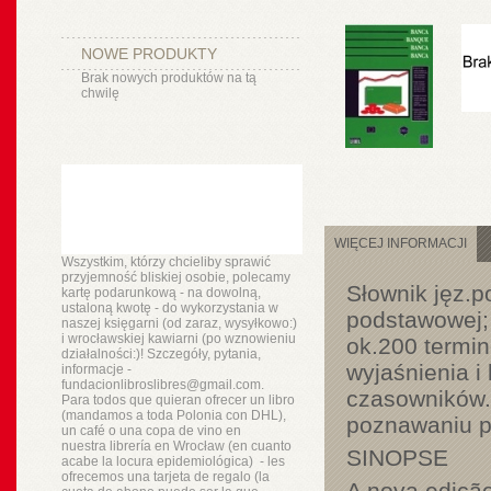
NOWE PRODUKTY
Brak nowych produktów na tą
chwilę
WIĘCEJ INFORMACJI
Wszystkim, którzy chcieliby sprawić
przyjemność bliskiej osobie, polecamy
Słownik jęz.p
kartę podarunkową - na dowolną,
ustaloną kwotę - do wykorzystania w
podstawowej; 
naszej księgarni (od zaraz, wysyłkowo:)
i wrocławskiej kawiarni (po wznowieniu
ok.200 termin
działalności:)! Szczegóły, pytania,
wyjaśnienia i
informacje -
fundacionlibroslibres@gmail.com.
czasowników. 
Para todos que quieran ofrecer un libro
(mandamos a toda Polonia con DHL),
poznawaniu p
un
café o
una copa de vino en
nuestra
librería
en Wrocław (en cuanto
SINOPSE
acabe la locura epidemiológica) - les
ofrecemos una tarjeta de regalo (la
A nova ediçã