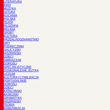
LITERATURA
KINO
MUZYKA
SZTUKA
KUCHNIA
POLSKA
TEATR
FILOZOFIA
RELIGIA
SPORT
KULTURA
PRZEKŁADOZNAWSTWO
GRY
PODRĘCZNIKI
GALICYJSKI
HISZPAŃSKI
DZIECI
GIMNAZJUM
DOROŚLI
SPECJALISTYCZNE
DOSKONALENIE JĘZYKA
LICEUM
KULTURA I CYWILIZACJA
PORTUGALSKIE
DOROŚLI
DZIECI
KATALOŃSKI
BASKIJSKI
GRAMATYKA
HISZPAŃSKI
TEORIA
KOMUNIKACJA