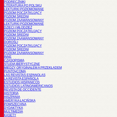
PODRĘCZNIKI
LITERATURA PO POLSKU
LEKTURKI POZIOMOWANE
POZIOM POCZĄTKUJĄCY
POZIOM ŚREDNI
POZIOM ZAAWANSOWANY
LEKTURKI POZIOMOWANE
DZIECI I MŁODZIEŻ
POZIOM POCZĄTKUJĄCY
POZIOM ŚREDNI
POZIOM ZAAWANSOWANY
DOROŚLI
POZIOM POCZĄTKUJĄCY
POZIOM ŚREDNI
POZIOM ZAAWANSOWANY
INNE
CZASOPISMA
STUDIA IBERYSTYCZNE
MIĘDZY ORYGINAŁEM A PRZEKŁADEM
PUNTOyCOMA
LAS REVISTAS ESPANOLAS
LA REVISTA ESPAÑOLA
ESTUDIOS HISPANICOS
ESTUDIOS LATINOAMERICANOS
REVISTA DE OCCIDENTE
HISTORIA
HISZPANIA
AMERYKA ŁACIŃSKA
POWSZECHNA
DYDAKTYKA
MULTIMEDIA
KASETY