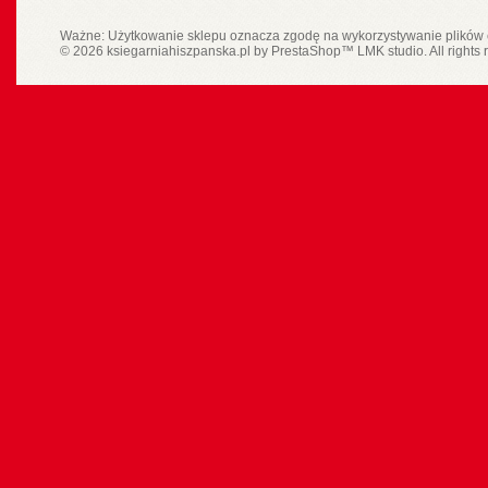
Ważne: Użytkowanie sklepu oznacza zgodę na wykorzystywanie plików 
© 2026 ksiegarniahiszpanska.pl by
PrestaShop
™
LMK studio
. All rights