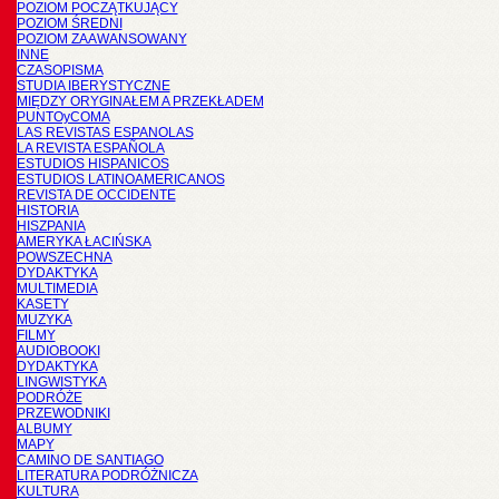
POZIOM POCZĄTKUJĄCY
POZIOM ŚREDNI
POZIOM ZAAWANSOWANY
INNE
CZASOPISMA
STUDIA IBERYSTYCZNE
MIĘDZY ORYGINAŁEM A PRZEKŁADEM
PUNTOyCOMA
LAS REVISTAS ESPANOLAS
LA REVISTA ESPAÑOLA
ESTUDIOS HISPANICOS
ESTUDIOS LATINOAMERICANOS
REVISTA DE OCCIDENTE
HISTORIA
HISZPANIA
AMERYKA ŁACIŃSKA
POWSZECHNA
DYDAKTYKA
MULTIMEDIA
KASETY
MUZYKA
FILMY
AUDIOBOOKI
DYDAKTYKA
LINGWISTYKA
PODRÓŻE
PRZEWODNIKI
ALBUMY
MAPY
CAMINO DE SANTIAGO
LITERATURA PODRÓŻNICZA
KULTURA