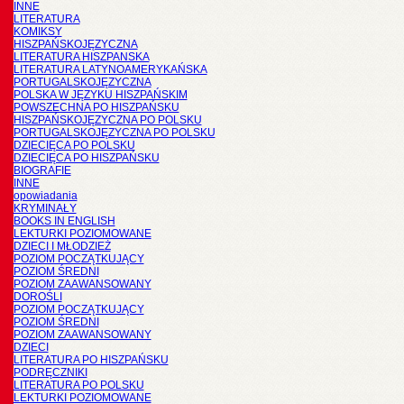
INNE
LITERATURA
KOMIKSY
HISZPAŃSKOJĘZYCZNA
LITERATURA HISZPANSKA
LITERATURA LATYNOAMERYKAŃSKA
PORTUGALSKOJĘZYCZNA
POLSKA W JĘZYKU HISZPAŃSKIM
POWSZECHNA PO HISZPAŃSKU
HISZPAŃSKOJĘZYCZNA PO POLSKU
PORTUGALSKOJĘZYCZNA PO POLSKU
DZIECIĘCA PO POLSKU
DZIECIĘCA PO HISZPAŃSKU
BIOGRAFIE
INNE
opowiadania
KRYMINAŁY
BOOKS IN ENGLISH
LEKTURKI POZIOMOWANE
DZIECI I MŁODZIEŻ
POZIOM POCZĄTKUJĄCY
POZIOM ŚREDNI
POZIOM ZAAWANSOWANY
DOROŚLI
POZIOM POCZĄTKUJĄCY
POZIOM ŚREDNI
POZIOM ZAAWANSOWANY
DZIECI
LITERATURA PO HISZPAŃSKU
PODRĘCZNIKI
LITERATURA PO POLSKU
LEKTURKI POZIOMOWANE