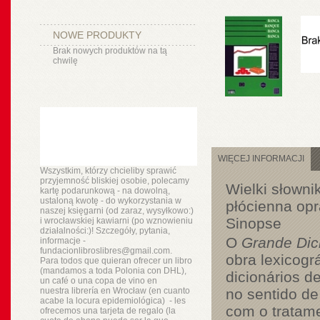
NOWE PRODUKTY
Brak nowych produktów na tą
chwilę
WIĘCEJ INFORMACJI
Wszystkim, którzy chcieliby sprawić
przyjemność bliskiej osobie, polecamy
Wielki słowni
kartę podarunkową - na dowolną,
ustaloną kwotę - do wykorzystania w
płócienna opr
naszej księgarni (od zaraz, wysyłkowo:)
Sinopse
i wrocławskiej kawiarni (po wznowieniu
działalności:)! Szczegóły, pytania,
O
Grande Dic
informacje -
fundacionlibroslibres@gmail.com.
obra lexicogr
Para todos que quieran ofrecer un libro
(mandamos a toda Polonia con DHL),
dicionários d
un
café o
una copa de vino en
nuestra
librería
en Wrocław (en cuanto
no sentido d
acabe la locura epidemiológica) - les
com o tratame
ofrecemos una tarjeta de regalo (la