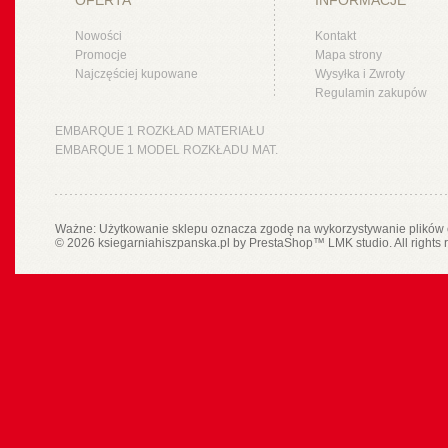
OFERTA
INFORMACJE
Nowości
Kontakt
Promocje
Mapa strony
Najczęściej kupowane
Wysyłka i Zwroty
Regulamin zakupów
EMBARQUE 1 ROZKŁAD MATERIAŁU
EMBARQUE 1 MODEL ROZKŁADU MAT.
Ważne: Użytkowanie sklepu oznacza zgodę na wykorzystywanie plików 
© 2026 ksiegarniahiszpanska.pl by
PrestaShop
™
LMK studio
. All rights