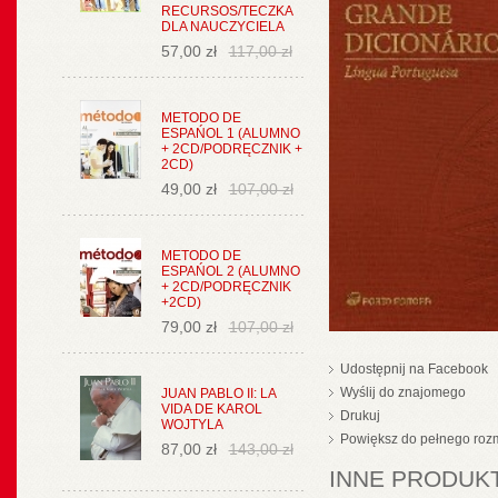
RECURSOS/TECZKA
DLA NAUCZYCIELA
57,00 zł
117,00 zł
METODO DE
ESPAŃOL 1 (ALUMNO
+ 2CD/PODRĘCZNIK +
2CD)
49,00 zł
107,00 zł
METODO DE
ESPAŃOL 2 (ALUMNO
+ 2CD/PODRĘCZNIK
+2CD)
79,00 zł
107,00 zł
Udostępnij na Facebook
Wyślij do znajomego
JUAN PABLO II: LA
VIDA DE KAROL
Drukuj
WOJTYLA
Powiększ do pełnego roz
87,00 zł
143,00 zł
INNE PRODUKT