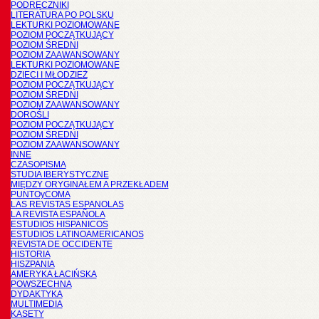
PODRĘCZNIKI
LITERATURA PO POLSKU
LEKTURKI POZIOMOWANE
POZIOM POCZĄTKUJĄCY
POZIOM ŚREDNI
POZIOM ZAAWANSOWANY
LEKTURKI POZIOMOWANE
DZIECI I MŁODZIEŻ
POZIOM POCZĄTKUJĄCY
POZIOM ŚREDNI
POZIOM ZAAWANSOWANY
DOROŚLI
POZIOM POCZĄTKUJĄCY
POZIOM ŚREDNI
POZIOM ZAAWANSOWANY
INNE
CZASOPISMA
STUDIA IBERYSTYCZNE
MIĘDZY ORYGINAŁEM A PRZEKŁADEM
PUNTOyCOMA
LAS REVISTAS ESPANOLAS
LA REVISTA ESPAÑOLA
ESTUDIOS HISPANICOS
ESTUDIOS LATINOAMERICANOS
REVISTA DE OCCIDENTE
HISTORIA
HISZPANIA
AMERYKA ŁACIŃSKA
POWSZECHNA
DYDAKTYKA
MULTIMEDIA
KASETY