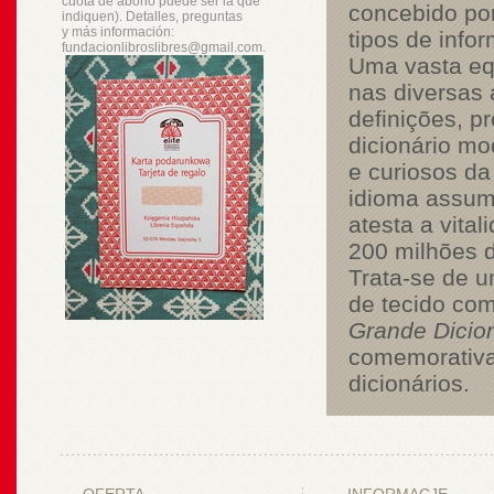
cuota de abono puede ser la que
concebido por
indiquen). Detalles, preguntas
y
más
información:
tipos de info
fundacionlibroslibres@gmail.com.
Uma vasta equ
nas diversas 
definições, p
dicionário mo
e curiosos d
idioma assum
atesta a vita
200 milhões 
Trata-se de 
de tecido com
Grande Dicio
comemorativa 
dicionários.