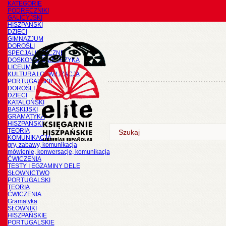
KATEGORIE
PODRĘCZNIKI
GALICYJSKI
HISZPAŃSKI
DZIECI
GIMNAZJUM
DOROŚLI
SPECJALISTYCZNE
DOSKONALENIE JĘZYKA
LICEUM
KULTURA I CYWILIZACJA
PORTUGALSKIE
DOROŚLI
DZIECI
KATALOŃSKI
BASKIJSKI
GRAMATYKA
HISZPAŃSKI
TEORIA
KOMUNIKACJA
gry, zabawy, komunikacja
mówienie, konwersacje, komunikacja
ĆWICZENIA
TESTY I EGZAMINY DELE
SŁOWNICTWO
PORTUGALSKI
TEORIA
ĆWICZENIA
Gramatyka
SŁOWNIKI
HISZPAŃSKIE
PORTUGALSKIE