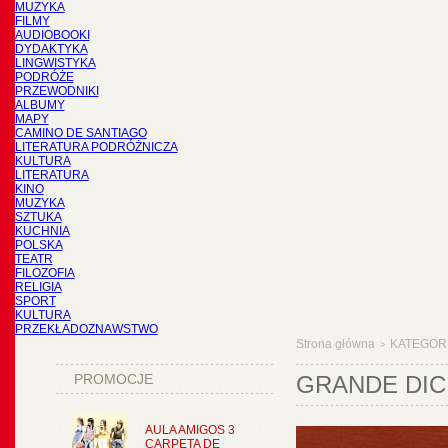
MUZYKA
FILMY
AUDIOBOOKI
DYDAKTYKA
LINGWISTYKA
PODRÓŻE
PRZEWODNIKI
ALBUMY
MAPY
CAMINO DE SANTIAGO
LITERATURA PODRÓŻNICZA
KULTURA
LITERATURA
KINO
MUZYKA
SZTUKA
KUCHNIA
POLSKA
TEATR
FILOZOFIA
RELIGIA
SPORT
KULTURA
PRZEKŁADOZNAWSTWO
Strona główna
KATEGOR
>
PROMOCJE
GRANDE DIC
AULA AMIGOS 3
CARPETA DE