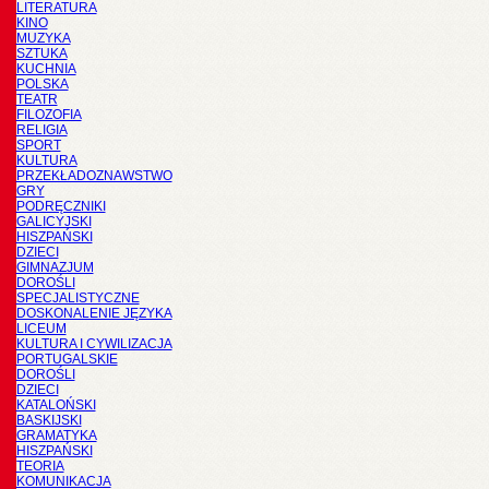
LITERATURA
KINO
MUZYKA
SZTUKA
KUCHNIA
POLSKA
TEATR
FILOZOFIA
RELIGIA
SPORT
KULTURA
PRZEKŁADOZNAWSTWO
GRY
PODRĘCZNIKI
GALICYJSKI
HISZPAŃSKI
DZIECI
GIMNAZJUM
DOROŚLI
SPECJALISTYCZNE
DOSKONALENIE JĘZYKA
LICEUM
KULTURA I CYWILIZACJA
PORTUGALSKIE
DOROŚLI
DZIECI
KATALOŃSKI
BASKIJSKI
GRAMATYKA
HISZPAŃSKI
TEORIA
KOMUNIKACJA