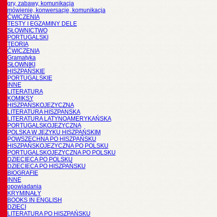
gry, zabawy, komunikacja
mówienie, konwersacje, komunikacja
ĆWICZENIA
TESTY I EGZAMINY DELE
SŁOWNICTWO
PORTUGALSKI
TEORIA
ĆWICZENIA
Gramatyka
SŁOWNIKI
HISZPAŃSKIE
PORTUGALSKIE
INNE
LITERATURA
KOMIKSY
HISZPAŃSKOJĘZYCZNA
LITERATURA HISZPANSKA
LITERATURA LATYNOAMERYKAŃSKA
PORTUGALSKOJĘZYCZNA
POLSKA W JĘZYKU HISZPAŃSKIM
POWSZECHNA PO HISZPAŃSKU
HISZPAŃSKOJĘZYCZNA PO POLSKU
PORTUGALSKOJĘZYCZNA PO POLSKU
DZIECIĘCA PO POLSKU
DZIECIĘCA PO HISZPAŃSKU
BIOGRAFIE
INNE
opowiadania
KRYMINAŁY
BOOKS IN ENGLISH
DZIECI
LITERATURA PO HISZPAŃSKU