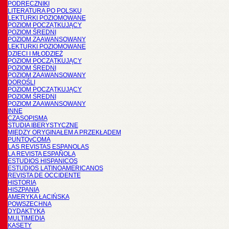
PODRĘCZNIKI
LITERATURA PO POLSKU
LEKTURKI POZIOMOWANE
POZIOM POCZĄTKUJĄCY
POZIOM ŚREDNI
POZIOM ZAAWANSOWANY
LEKTURKI POZIOMOWANE
DZIECI I MŁODZIEŻ
POZIOM POCZĄTKUJĄCY
POZIOM ŚREDNI
POZIOM ZAAWANSOWANY
DOROŚLI
POZIOM POCZĄTKUJĄCY
POZIOM ŚREDNI
POZIOM ZAAWANSOWANY
INNE
CZASOPISMA
STUDIA IBERYSTYCZNE
MIĘDZY ORYGINAŁEM A PRZEKŁADEM
PUNTOyCOMA
LAS REVISTAS ESPANOLAS
LA REVISTA ESPAÑOLA
ESTUDIOS HISPANICOS
ESTUDIOS LATINOAMERICANOS
REVISTA DE OCCIDENTE
HISTORIA
HISZPANIA
AMERYKA ŁACIŃSKA
POWSZECHNA
DYDAKTYKA
MULTIMEDIA
KASETY