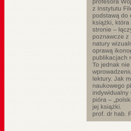
profesora Woj
z Instytutu Fi
podstawą do 
książki, któr
stronie – łącz
poznawcze z 
natury wizualn
oprawą ikono
publikacjach
To jednak nie
wprowadzeniu
lektury. Jak m
naukowego pis
indywidualny c
pióra – „polsk
jej książki.
prof. dr hab. 