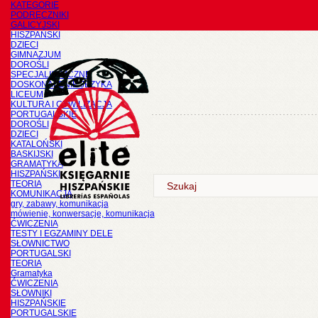
KATEGORIE
PODRĘCZNIKI
GALICYJSKI
HISZPAŃSKI
DZIECI
GIMNAZJUM
DOROŚLI
SPECJALISTYCZNE
DOSKONALENIE JĘZYKA
LICEUM
KULTURA I CYWILIZACJA
PORTUGALSKIE
DOROŚLI
DZIECI
KATALOŃSKI
BASKIJSKI
GRAMATYKA
HISZPAŃSKI
TEORIA
KOMUNIKACJA
gry, zabawy, komunikacja
mówienie, konwersacje, komunikacja
ĆWICZENIA
TESTY I EGZAMINY DELE
SŁOWNICTWO
PORTUGALSKI
TEORIA
Gramatyka
ĆWICZENIA
SŁOWNIKI
HISZPAŃSKIE
PORTUGALSKIE