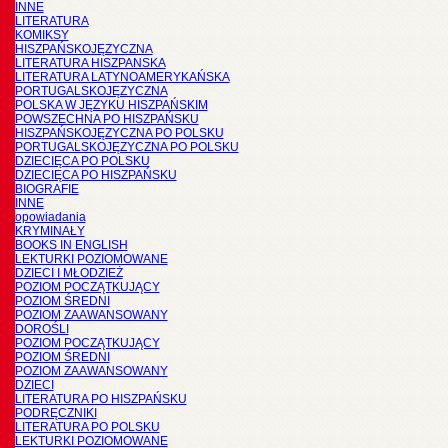
INNE
LITERATURA
KOMIKSY
HISZPAŃSKOJĘZYCZNA
LITERATURA HISZPANSKA
LITERATURA LATYNOAMERYKAŃSKA
PORTUGALSKOJĘZYCZNA
POLSKA W JĘZYKU HISZPAŃSKIM
POWSZECHNA PO HISZPAŃSKU
HISZPAŃSKOJĘZYCZNA PO POLSKU
PORTUGALSKOJĘZYCZNA PO POLSKU
DZIECIĘCA PO POLSKU
DZIECIĘCA PO HISZPAŃSKU
BIOGRAFIE
INNE
opowiadania
KRYMINAŁY
BOOKS IN ENGLISH
LEKTURKI POZIOMOWANE
DZIECI I MŁODZIEŻ
POZIOM POCZĄTKUJĄCY
POZIOM ŚREDNI
POZIOM ZAAWANSOWANY
DOROŚLI
POZIOM POCZĄTKUJĄCY
POZIOM ŚREDNI
POZIOM ZAAWANSOWANY
DZIECI
LITERATURA PO HISZPAŃSKU
PODRĘCZNIKI
LITERATURA PO POLSKU
LEKTURKI POZIOMOWANE