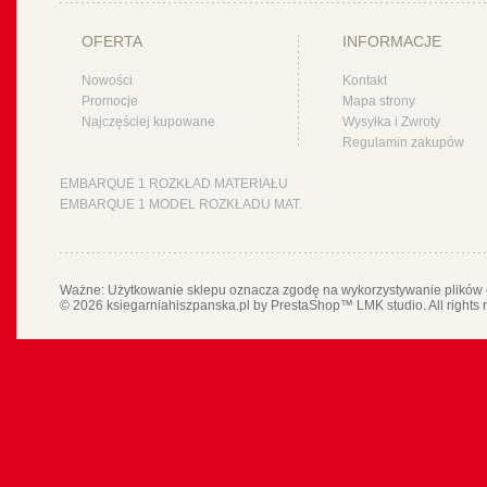
OFERTA
INFORMACJE
Nowości
Kontakt
Promocje
Mapa strony
Najczęściej kupowane
Wysyłka i Zwroty
Regulamin zakupów
EMBARQUE 1 ROZKŁAD MATERIAŁU
EMBARQUE 1 MODEL ROZKŁADU MAT.
Ważne: Użytkowanie sklepu oznacza zgodę na wykorzystywanie plików 
© 2026 ksiegarniahiszpanska.pl by
PrestaShop
™
LMK studio
. All rights