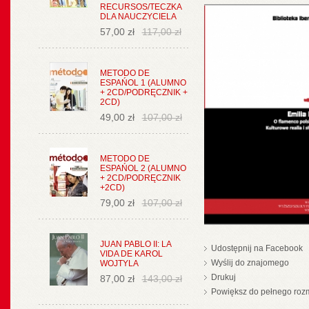
RECURSOS/TECZKA
DLA NAUCZYCIELA
57,00 zł
117,00 zł
METODO DE
ESPAŃOL 1 (ALUMNO
+ 2CD/PODRĘCZNIK +
2CD)
49,00 zł
107,00 zł
METODO DE
ESPAŃOL 2 (ALUMNO
+ 2CD/PODRĘCZNIK
+2CD)
79,00 zł
107,00 zł
JUAN PABLO II: LA
Udostępnij na Facebook
VIDA DE KAROL
Wyślij do znajomego
WOJTYLA
Drukuj
87,00 zł
143,00 zł
Powiększ do pełnego roz