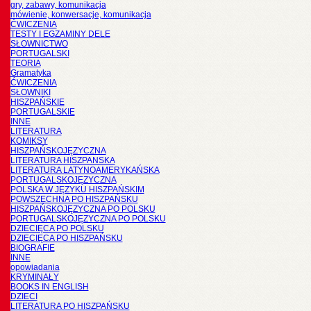
gry, zabawy, komunikacja
mówienie, konwersacje, komunikacja
ĆWICZENIA
TESTY I EGZAMINY DELE
SŁOWNICTWO
PORTUGALSKI
TEORIA
Gramatyka
ĆWICZENIA
SŁOWNIKI
HISZPAŃSKIE
PORTUGALSKIE
INNE
LITERATURA
KOMIKSY
HISZPAŃSKOJĘZYCZNA
LITERATURA HISZPANSKA
LITERATURA LATYNOAMERYKAŃSKA
PORTUGALSKOJĘZYCZNA
POLSKA W JĘZYKU HISZPAŃSKIM
POWSZECHNA PO HISZPAŃSKU
HISZPAŃSKOJĘZYCZNA PO POLSKU
PORTUGALSKOJĘZYCZNA PO POLSKU
DZIECIĘCA PO POLSKU
DZIECIĘCA PO HISZPAŃSKU
BIOGRAFIE
INNE
opowiadania
KRYMINAŁY
BOOKS IN ENGLISH
DZIECI
LITERATURA PO HISZPAŃSKU