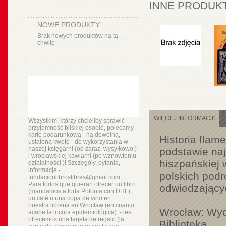
INNE PRODUKT
NOWE PRODUKTY
Brak nowych produktów na tą
chwilę
WIĘCEJ INFORMACJI
Wszystkim, którzy chcieliby sprawić
przyjemność bliskiej osobie, polecamy
kartę podarunkową - na dowolną,
Historia flam
ustaloną kwotę - do wykorzystania w
naszej księgarni (od zaraz, wysyłkowo:)
podstawie na
i wrocławskiej kawiarni (po wznowieniu
hiszpańskiej 
działalności:)! Szczegóły, pytania,
informacje -
polskich pod
fundacionlibroslibres@gmail.com.
Para todos que quieran ofrecer un libro
odwiedzający
(mandamos a toda Polonia con DHL),
un
café o
una copa de vino en
nuestra
librería
en Wrocław (en cuanto
Wrocław: Wyd
acabe la locura epidemiológica) - les
ofrecemos una tarjeta de regalo (la
Biblioteka