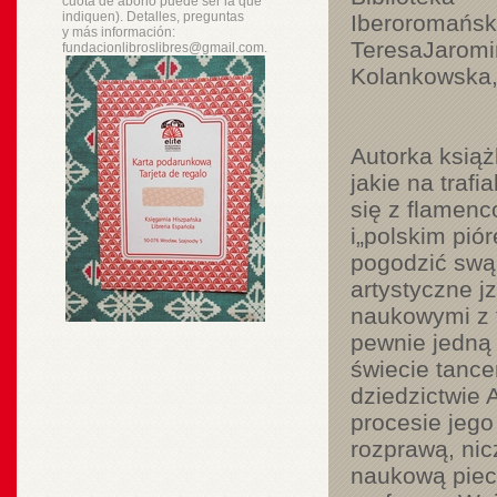
cuota de abono puede ser la que
indiquen). Detalles, preguntas
Iberoromańska
y
más
información:
TeresaJaromi
fundacionlibroslibres@gmail.com.
Kolankowska,
Autorka książ
jakie na trafial
się z flamenc
i„polskim pió
pogodzić swą 
artystyczne j
naukowymi z t
pewnie jedną 
świecie tance
dziedzictwie A
procesie jego
rozprawą, ni
naukową piecz