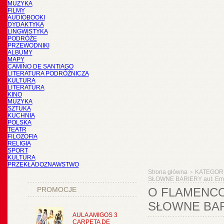
MUZYKA
FILMY
AUDIOBOOKI
DYDAKTYKA
LINGWISTYKA
PODRÓŻE
PRZEWODNIKI
ALBUMY
MAPY
CAMINO DE SANTIAGO
LITERATURA PODRÓŻNICZA
KULTURA
LITERATURA
KINO
MUZYKA
SZTUKA
KUCHNIA
POLSKA
TEATR
FILOZOFIA
RELIGIA
SPORT
KULTURA
PRZEKŁADOZNAWSTWO
Strona główna
KATEGOR
>
SŁOWNE BARIERY aut. Emi
PROMOCJE
O FLAMENCO
SŁOWNE BAR
AULA AMIGOS 3
CARPETA DE