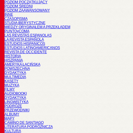
POZIOM POCZĄTKUJĄCY
POZIOM ŚREDNI
POZIOM ZAAWANSOWANY
INNE
CZASOPISMA
STUDIA IBERYSTYCZNE
MIĘDZY ORYGINAŁEM A PRZEKŁADEM
PUNTOyCOMA
LAS REVISTAS ESPANOLAS
LA REVISTA ESPAÑOLA
ESTUDIOS HISPANICOS
ESTUDIOS LATINOAMERICANOS
REVISTA DE OCCIDENTE
HISTORIA
HISZPANIA
AMERYKA ŁACIŃSKA
POWSZECHNA
DYDAKTYKA
MULTIMEDIA
KASETY
MUZYKA
FILMY
AUDIOBOOKI
DYDAKTYKA
LINGWISTYKA
PODRÓŻE
PRZEWODNIKI
ALBUMY
MAPY
CAMINO DE SANTIAGO
LITERATURA PODRÓŻNICZA
KULTURA