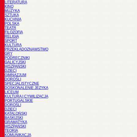
LITERATURA
KINO
MUZYKA
SZTUKA
KUCHNIA
POLSKA
TEATR
FILOZOFIA
RELIGIA
SPORT
KULTURA
PRZEKŁADOZNAWSTWO
GRY
PODRĘCZNIKI
GALICYJSKI
HISZPAŃSKI
DZIECI
GIMNAZJUM
DOROŚLI
SPECJALISTYCZNE
DOSKONALENIE JĘZYKA
LICEUM
KULTURA I CYWILIZACJA
PORTUGALSKIE
DOROŚLI
DZIECI
KATALOŃSKI
BASKIJSKI
GRAMATYKA
HISZPAŃSKI
TEORIA
KOMUNIKACJA