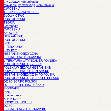
gry, zabawy, komunikacja
mówienie, konwersacje, komunikacja
ĆWICZENIA
TESTY I EGZAMINY DELE
SŁOWNICTWO
PORTUGALSKI
TEORIA
Gramatyka
ĆWICZENIA
SŁOWNIKI
HISZPAŃSKIE
PORTUGALSKIE
INNE
LITERATURA
KOMIKSY
HISZPAŃSKOJĘZYCZNA
LITERATURA HISZPANSKA
LITERATURA LATYNOAMERYKAŃSKA
PORTUGALSKOJĘZYCZNA
POLSKA W JĘZYKU HISZPAŃSKIM
POWSZECHNA PO HISZPAŃSKU
HISZPAŃSKOJĘZYCZNA PO POLSKU
PORTUGALSKOJĘZYCZNA PO POLSKU
DZIECIĘCA PO POLSKU
DZIECIĘCA PO HISZPAŃSKU
BIOGRAFIE
INNE
opowiadania
KRYMINAŁY
BOOKS IN ENGLISH
DZIECI
LITERATURA PO HISZPAŃSKU