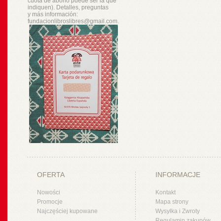
cuota de abono puede ser la que
indiquen). Detalles, preguntas
y
más
información:
fundacionlibroslibres@gmail.com.
OFERTA
INFORMACJE
Nowości
Kontakt
Promocje
Mapa strony
Najczęściej kupowane
Wysyłka i Zwroty
Regulamin zakupów