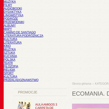
MUZYKA
FILMY
AUDIOBOOKI
DYDAKTYKA
LINGWISTYKA
PODRÓŻE
PRZEWODNIKI
ALBUMY
MAPY
CAMINO DE SANTIAGO
LITERATURA PODRÓŻNICZA
KULTURA
LITERATURA
KINO
MUZYKA
SZTUKA
KUCHNIA
POLSKA
TEATR
FILOZOFIA
RELIGIA
SPORT
KULTURA
PRZEKŁADOZNAWSTWO
Strona główna
KATEGOR
>
PROMOCJE
ECOMANIA. 
AULA AMIGOS 3
CARPETA DE