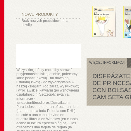
NOWE PRODUKTY
Brak nowych produktów na tą
chwilę
WIĘCEJ INFORMACJI
Wszystkim, którzy chcieliby sprawić
przyjemność bliskiej osobie, polecamy
DISFRÁZATE
kartę podarunkową - na dowolną,
DE PRINCES
ustaloną kwotę - do wykorzystania w
naszej księgarni (od zaraz, wysyłkowo:)
CON BOLSAS
i wrocławskiej kawiarni (po wznowieniu
działalności:)! Szczegóły, pytania,
CAMISETA G
informacje -
fundacionlibroslibres@gmail.com.
Para todos que quieran ofrecer un libro
(mandamos a toda Polonia con DHL),
un
café o
una copa de vino en
nuestra
librería
en Wrocław (en cuanto
acabe la locura epidemiológica) - les
ofrecemos una tarjeta de regalo (la