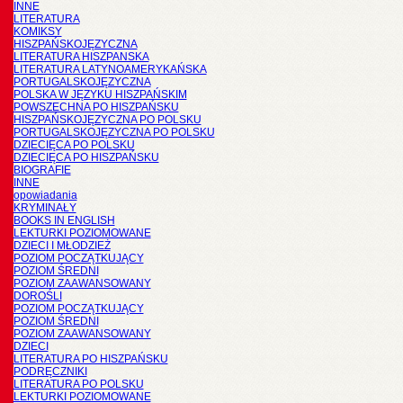
INNE
LITERATURA
KOMIKSY
HISZPAŃSKOJĘZYCZNA
LITERATURA HISZPANSKA
LITERATURA LATYNOAMERYKAŃSKA
PORTUGALSKOJĘZYCZNA
POLSKA W JĘZYKU HISZPAŃSKIM
POWSZECHNA PO HISZPAŃSKU
HISZPAŃSKOJĘZYCZNA PO POLSKU
PORTUGALSKOJĘZYCZNA PO POLSKU
DZIECIĘCA PO POLSKU
DZIECIĘCA PO HISZPAŃSKU
BIOGRAFIE
INNE
opowiadania
KRYMINAŁY
BOOKS IN ENGLISH
LEKTURKI POZIOMOWANE
DZIECI I MŁODZIEŻ
POZIOM POCZĄTKUJĄCY
POZIOM ŚREDNI
POZIOM ZAAWANSOWANY
DOROŚLI
POZIOM POCZĄTKUJĄCY
POZIOM ŚREDNI
POZIOM ZAAWANSOWANY
DZIECI
LITERATURA PO HISZPAŃSKU
PODRĘCZNIKI
LITERATURA PO POLSKU
LEKTURKI POZIOMOWANE