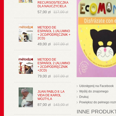
RECURSOS/TECZKA
DLA NAUCZYCIELA
57,00 zł
117,00 zł
METODO DE
ESPAŃOL 1 (ALUMNO
+ 2CD/PODRĘCZNIK +
2CD)
49,00 zł
107,00 zł
METODO DE
ESPAŃOL 2 (ALUMNO
+ 2CD/PODRĘCZNIK
+2CD)
79,00 zł
107,00 zł
Udostępnij na Facebook
Wyślij do znajomego
JUAN PABLO II: LA
VIDA DE KAROL
Drukuj
WOJTYLA
Powiększ do pełnego roz
87,00 zł
143,00 zł
INNE PRODUKT