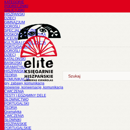
KATEGORIE
PODRĘCZNIKI
GALICYJSKI
HISZPAŃSKI
DZIECI
GIMNAZJUM
DOROŚLI
SPECJALISTYCZNE
DOSKONALENIE JĘZYKA
LICEUM
KULTURA I CYWILIZACJA
PORTUGALSKIE
DOROŚLI
DZIECI
KATALOŃSKI
BASKIJSKI
GRAMATYKA
HISZPAŃSKI
TEORIA
KOMUNIKACJA
gry, zabawy, komunikacja
mówienie, konwersacje, komunikacja
ĆWICZENIA
TESTY I EGZAMINY DELE
SŁOWNICTWO
PORTUGALSKI
TEORIA
Gramatyka
ĆWICZENIA
SŁOWNIKI
HISZPAŃSKIE
PORTUGALSKIE