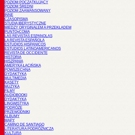
POZIOM POCZĄTKUJĄCY
POZIOM ŚREDNI
POZIOM ZAAWANSOWANY
INNE
CZASOPISMA
STUDIA IBERYSTYCZNE
MIĘDZY ORYGINAŁEM A PRZEKŁADEM
PUNTOyCOMA
LAS REVISTAS ESPANOLAS
LA REVISTA ESPAÑOLA
ESTUDIOS HISPANICOS
ESTUDIOS LATINOAMERICANOS
REVISTA DE OCCIDENTE
HISTORIA
HISZPANIA
AMERYKA ŁACIŃSKA
POWSZECHNA
DYDAKTYKA
MULTIMEDIA
KASETY
MUZYKA
FILMY
AUDIOBOOKI
DYDAKTYKA
LINGWISTYKA
PODRÓŻE
PRZEWODNIKI
ALBUMY
MAPY
CAMINO DE SANTIAGO
LITERATURA PODRÓŻNICZA
KULTURA