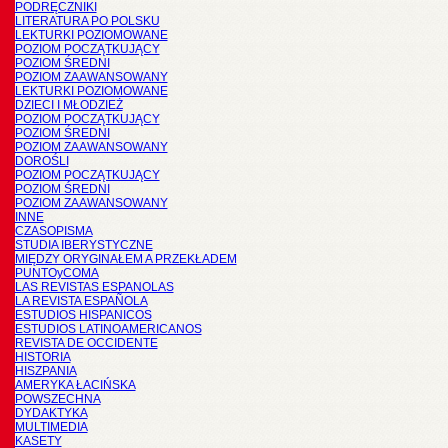
PODRĘCZNIKI
LITERATURA PO POLSKU
LEKTURKI POZIOMOWANE
POZIOM POCZĄTKUJĄCY
POZIOM ŚREDNI
POZIOM ZAAWANSOWANY
LEKTURKI POZIOMOWANE
DZIECI I MŁODZIEŻ
POZIOM POCZĄTKUJĄCY
POZIOM ŚREDNI
POZIOM ZAAWANSOWANY
DOROŚLI
POZIOM POCZĄTKUJĄCY
POZIOM ŚREDNI
POZIOM ZAAWANSOWANY
INNE
CZASOPISMA
STUDIA IBERYSTYCZNE
MIĘDZY ORYGINAŁEM A PRZEKŁADEM
PUNTOyCOMA
LAS REVISTAS ESPANOLAS
LA REVISTA ESPAÑOLA
ESTUDIOS HISPANICOS
ESTUDIOS LATINOAMERICANOS
REVISTA DE OCCIDENTE
HISTORIA
HISZPANIA
AMERYKA ŁACIŃSKA
POWSZECHNA
DYDAKTYKA
MULTIMEDIA
KASETY