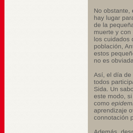
No obstante,
hay lugar par
de la pequeña
muerte y con e
los cuidados d
población, An
estos pequeñ
no es obviada 
Así, el día de
todos partici
Sida. Un sabo
este modo, si
como
epidem
aprendizaje 
connotación p
Además, despu