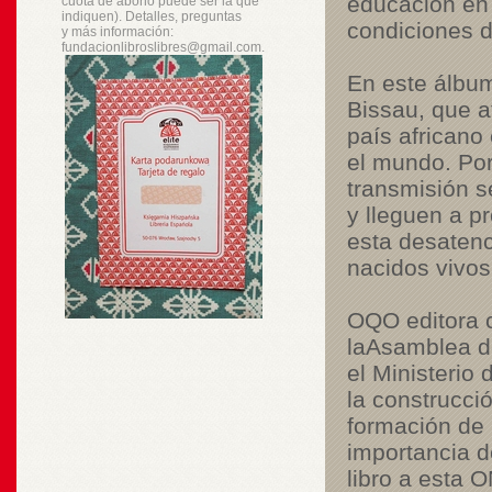
educación en 
cuota de abono puede ser la que
indiquen). Detalles, preguntas
condiciones d
y
más
información:
fundacionlibroslibres@gmail.com.
En este álbum
Bissau
, que a
país africano
el mundo. Por
transmisión s
y lleguen a pr
esta desatenc
nacidos vivos
OQO editora c
la
Asamblea de
el Ministerio
la construcció
formación de p
importancia d
libro a esta 