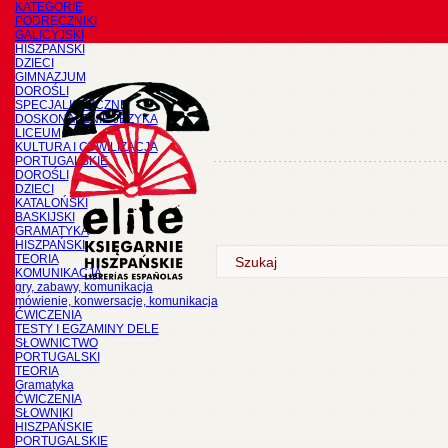
KATEGORIE
PODRĘCZNIKI
GALICYJSKI
HISZPAŃSKI
DZIECI
GIMNAZJUM
DOROŚLI
SPECJALISTYCZNE
DOSKONALENIE JĘZYKA
LICEUM
KULTURA I CYWILIZACJA
PORTUGALSKIE
DOROŚLI
DZIECI
KATALOŃSKI
BASKIJSKI
GRAMATYKA
HISZPAŃSKI
TEORIA
KOMUNIKACJA
gry, zabawy, komunikacja
mówienie, konwersacje, komunikacja
ĆWICZENIA
TESTY I EGZAMINY DELE
SŁOWNICTWO
PORTUGALSKI
TEORIA
Gramatyka
ĆWICZENIA
SŁOWNIKI
HISZPAŃSKIE
PORTUGALSKIE