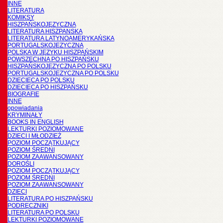
INNE
LITERATURA
KOMIKSY
HISZPAŃSKOJĘZYCZNA
LITERATURA HISZPANSKA
LITERATURA LATYNOAMERYKAŃSKA
PORTUGALSKOJĘZYCZNA
POLSKA W JĘZYKU HISZPAŃSKIM
POWSZECHNA PO HISZPAŃSKU
HISZPAŃSKOJĘZYCZNA PO POLSKU
PORTUGALSKOJĘZYCZNA PO POLSKU
DZIECIĘCA PO POLSKU
DZIECIĘCA PO HISZPAŃSKU
BIOGRAFIE
INNE
opowiadania
KRYMINAŁY
BOOKS IN ENGLISH
LEKTURKI POZIOMOWANE
DZIECI I MŁODZIEŻ
POZIOM POCZĄTKUJĄCY
POZIOM ŚREDNI
POZIOM ZAAWANSOWANY
DOROŚLI
POZIOM POCZĄTKUJĄCY
POZIOM ŚREDNI
POZIOM ZAAWANSOWANY
DZIECI
LITERATURA PO HISZPAŃSKU
PODRĘCZNIKI
LITERATURA PO POLSKU
LEKTURKI POZIOMOWANE