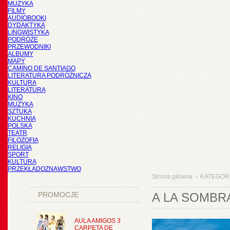
MUZYKA
FILMY
AUDIOBOOKI
DYDAKTYKA
LINGWISTYKA
PODRÓŻE
PRZEWODNIKI
ALBUMY
MAPY
CAMINO DE SANTIAGO
LITERATURA PODRÓŻNICZA
KULTURA
LITERATURA
KINO
MUZYKA
SZTUKA
KUCHNIA
POLSKA
TEATR
FILOZOFIA
RELIGIA
SPORT
KULTURA
PRZEKŁADOZNAWSTWO
Strona główna
KATEGOR
>
PROMOCJE
A LA SOMBR
AULA AMIGOS 3
CARPETA DE