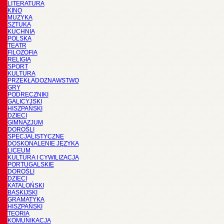
LITERATURA
KINO
MUZYKA
SZTUKA
KUCHNIA
POLSKA
TEATR
FILOZOFIA
RELIGIA
SPORT
KULTURA
PRZEKŁADOZNAWSTWO
GRY
PODRĘCZNIKI
GALICYJSKI
HISZPAŃSKI
DZIECI
GIMNAZJUM
DOROŚLI
SPECJALISTYCZNE
DOSKONALENIE JĘZYKA
LICEUM
KULTURA I CYWILIZACJA
PORTUGALSKIE
DOROŚLI
DZIECI
KATALOŃSKI
BASKIJSKI
GRAMATYKA
HISZPAŃSKI
TEORIA
KOMUNIKACJA