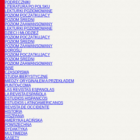
PODRĘCZNIKI
LITERATURA PO POLSKU
LEKTURKI POZIOMOWANE
POZIOM POCZĄTKUJĄCY
POZIOM ŚREDNI
POZIOM ZAAWANSOWANY
LEKTURKI POZIOMOWANE
DZIECI I MŁODZIEŻ
POZIOM POCZĄTKUJĄCY
POZIOM ŚREDNI
POZIOM ZAAWANSOWANY
DOROŚLI
POZIOM POCZĄTKUJĄCY
POZIOM ŚREDNI
POZIOM ZAAWANSOWANY
INNE
CZASOPISMA
STUDIA IBERYSTYCZNE
MIĘDZY ORYGINAŁEM A PRZEKŁADEM
PUNTOyCOMA
LAS REVISTAS ESPANOLAS
LA REVISTA ESPAÑOLA
ESTUDIOS HISPANICOS
ESTUDIOS LATINOAMERICANOS
REVISTA DE OCCIDENTE
HISTORIA
HISZPANIA
AMERYKA ŁACIŃSKA
POWSZECHNA
DYDAKTYKA
MULTIMEDIA
KASETY