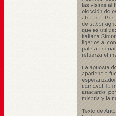
las visitas al
elección de e
africano. Pre
de sabor agri
que es utiliz
italiana
Simon
ligados al con
paleta cromát
refuerza el me
La apuesta de
apariencia fu
esperanzador 
carnaval, la 
anacardo, por
miseria y la 
Texto de Antó