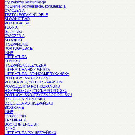
gry, zabawy, komunikacja
mówienie, konwersacje, komunikacja
ĆWICZENIA
TESTY I EGZAMINY DELE
SŁOWNICTWO
PORTUGALSKI
TEORIA
Gramatyka
ĆWICZENIA
SŁOWNIKI
HISZPAŃSKIE
PORTUGALSKIE
INNE
LITERATURA
KOMIKSY
HISZPAŃSKOJĘZYCZNA
LITERATURA HISZPANSKA
LITERATURA LATYNOAMERYKAŃSKA
PORTUGALSKOJĘZYCZNA
POLSKA W JĘZYKU HISZPAŃSKIM
POWSZECHNA PO HISZPAŃSKU
HISZPAŃSKOJĘZYCZNA PO POLSKU
PORTUGALSKOJĘZYCZNA PO POLSKU
DZIECIĘCA PO POLSKU
DZIECIĘCA PO HISZPAŃSKU
BIOGRAFIE
INNE
opowiadania
KRYMINAŁY
BOOKS IN ENGLISH
DZIECI
LITERATURA PO HISZPAŃSKU