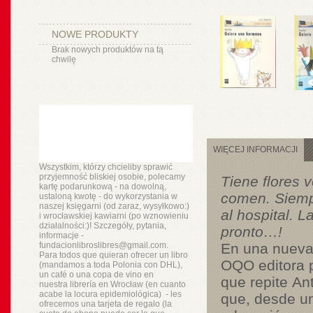
NOWE PRODUKTY
Brak nowych produktów na tą
chwilę
WIĘCEJ INFORMACJI
Wszystkim, którzy chcieliby sprawić
przyjemność bliskiej osobie, polecamy
Tiene flores v
kartę podarunkową - na dowolną,
comen. Siempr
ustaloną kwotę - do wykorzystania w
naszej księgarni (od zaraz, wysyłkowo:)
al hospital. 
i wrocławskiej kawiarni (po wznowieniu
działalności:)! Szczegóły, pytania,
pronto…!
informacje -
fundacionlibroslibres@gmail.com.
En una nueva
Para todos que quieran ofrecer un libro
OQO editora pu
(mandamos a toda Polonia con DHL),
un
café o
una copa de vino en
que repite
An
nuestra
librería
en Wrocław (en cuanto
acabe la locura epidemiológica) - les
que, desde una
ofrecemos una tarjeta de regalo (la