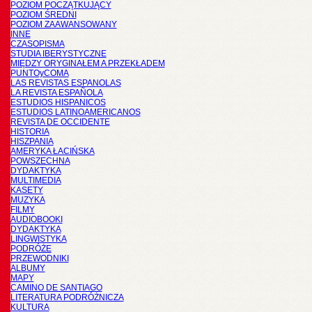
POZIOM POCZĄTKUJĄCY
POZIOM ŚREDNI
POZIOM ZAAWANSOWANY
INNE
CZASOPISMA
STUDIA IBERYSTYCZNE
MIĘDZY ORYGINAŁEM A PRZEKŁADEM
PUNTOyCOMA
LAS REVISTAS ESPANOLAS
LA REVISTA ESPAÑOLA
ESTUDIOS HISPANICOS
ESTUDIOS LATINOAMERICANOS
REVISTA DE OCCIDENTE
HISTORIA
HISZPANIA
AMERYKA ŁACIŃSKA
POWSZECHNA
DYDAKTYKA
MULTIMEDIA
KASETY
MUZYKA
FILMY
AUDIOBOOKI
DYDAKTYKA
LINGWISTYKA
PODRÓŻE
PRZEWODNIKI
ALBUMY
MAPY
CAMINO DE SANTIAGO
LITERATURA PODRÓŻNICZA
KULTURA