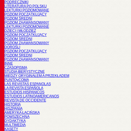
PODRĘCZNIKI
LITERATURA PO POLSKU
LEKTURKI POZIOMOWANE
POZIOM POCZĄTKUJĄCY
POZIOM ŚREDNI
POZIOM ZAAWANSOWANY
LEKTURKI POZIOMOWANE
DZIECI I MŁODZIEŻ
POZIOM POCZĄTKUJĄCY
POZIOM ŚREDNI
POZIOM ZAAWANSOWANY
DOROŚLI
POZIOM POCZĄTKUJĄCY
POZIOM ŚREDNI
POZIOM ZAAWANSOWANY
INNE
CZASOPISMA
STUDIA IBERYSTYCZNE
MIĘDZY ORYGINAŁEM A PRZEKŁADEM
PUNTOyCOMA
LAS REVISTAS ESPANOLAS
LA REVISTA ESPAÑOLA
ESTUDIOS HISPANICOS
ESTUDIOS LATINOAMERICANOS
REVISTA DE OCCIDENTE
HISTORIA
HISZPANIA
AMERYKA ŁACIŃSKA
POWSZECHNA
DYDAKTYKA
MULTIMEDIA
KASETY