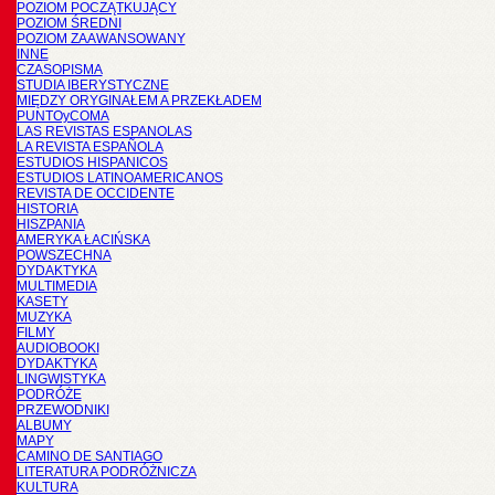
POZIOM POCZĄTKUJĄCY
POZIOM ŚREDNI
POZIOM ZAAWANSOWANY
INNE
CZASOPISMA
STUDIA IBERYSTYCZNE
MIĘDZY ORYGINAŁEM A PRZEKŁADEM
PUNTOyCOMA
LAS REVISTAS ESPANOLAS
LA REVISTA ESPAÑOLA
ESTUDIOS HISPANICOS
ESTUDIOS LATINOAMERICANOS
REVISTA DE OCCIDENTE
HISTORIA
HISZPANIA
AMERYKA ŁACIŃSKA
POWSZECHNA
DYDAKTYKA
MULTIMEDIA
KASETY
MUZYKA
FILMY
AUDIOBOOKI
DYDAKTYKA
LINGWISTYKA
PODRÓŻE
PRZEWODNIKI
ALBUMY
MAPY
CAMINO DE SANTIAGO
LITERATURA PODRÓŻNICZA
KULTURA