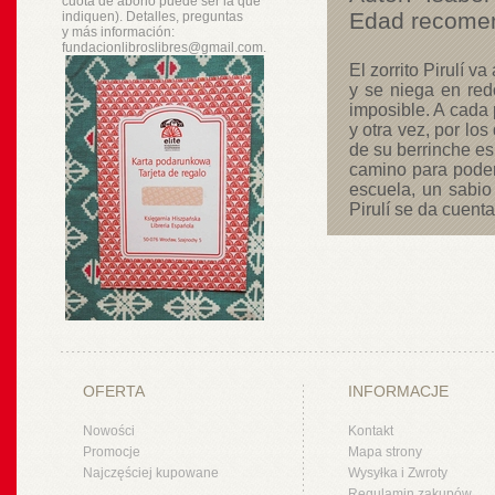
cuota de abono puede ser la que
Edad recome
indiquen). Detalles, preguntas
y
más
información:
fundacionlibroslibres@gmail.com.
El zorrito Pirulí v
y se niega en redo
imposible. A cada 
y otra vez, por lo
de su berrinche es
camino para poder i
escuela, un sabio
Pirulí se da cuenta
OFERTA
INFORMACJE
Nowości
Kontakt
Promocje
Mapa strony
Najczęściej kupowane
Wysyłka i Zwroty
Regulamin zakupów