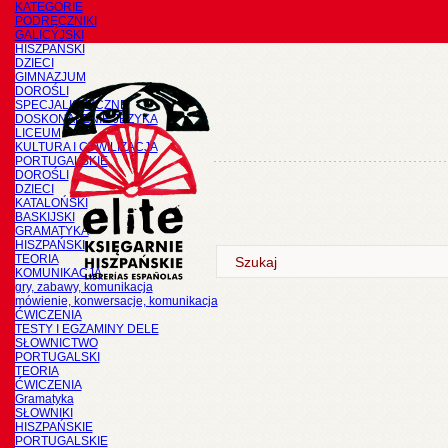
KATEGORIE
PODRĘCZNIKI
GALICYJSKI
HISZPAŃSKI
DZIECI
GIMNAZJUM
DOROŚLI
SPECJALISTYCZNE
DOSKONALENIE JĘZYKA
LICEUM
KULTURA I CYWILIZACJA
PORTUGALSKIE
DOROŚLI
DZIECI
KATALOŃSKI
BASKIJSKI
GRAMATYKA
HISZPAŃSKI
TEORIA
KOMUNIKACJA
gry, zabawy, komunikacja
mówienie, konwersacje, komunikacja
ĆWICZENIA
TESTY I EGZAMINY DELE
SŁOWNICTWO
PORTUGALSKI
TEORIA
ĆWICZENIA
Gramatyka
SŁOWNIKI
HISZPAŃSKIE
PORTUGALSKIE