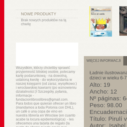
NOWE PRODUKTY
Brak nowych produktów na tą
chwilę
WIĘCEJ INFORMACJI
Wszystkim, którzy chcieliby sprawić
przyjemność bliskiej osobie, polecamy
Ładnie ilustrowana 
kartę podarunkową - na dowolną,
dzieci w wieku 6-7 
ustaloną kwotę - do wykorzystania w
Alto:
19
naszej księgarni (od zaraz, wysyłkowo:)
i wrocławskiej kawiarni (po wznowieniu
Ancho:
12
działalności:)! Szczegóły, pytania,
informacje -
Nº páginas:
6
fundacionlibroslibres@gmail.com.
Para todos que quieran ofrecer un libro
Peso:
98.00
(mandamos a toda Polonia con DHL),
Encuadernaci
un
café o
una copa de vino en
nuestra
librería
en Wrocław (en cuanto
Título:
Pirulí v
acabe la locura epidemiológica) - les
ofrecemos una tarjeta de regalo (la
Autor:
Isabe