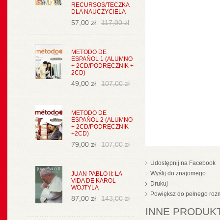
RECURSOS/TECZKA
DLA NAUCZYCIELA
57,00 zł
117,00 zł
METODO DE
ESPAŃOL 1 (ALUMNO
+ 2CD/PODRĘCZNIK +
2CD)
49,00 zł
107,00 zł
METODO DE
ESPAŃOL 2 (ALUMNO
+ 2CD/PODRĘCZNIK
+2CD)
79,00 zł
107,00 zł
Udostępnij na Facebook
Wyślij do znajomego
JUAN PABLO II: LA
VIDA DE KAROL
Drukuj
WOJTYLA
Powiększ do pełnego roz
87,00 zł
143,00 zł
INNE PRODUKT