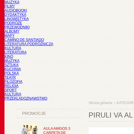
MUZYKA
FILMY
AUDIOBOOKI
DYDAKTYKA
LINGWISTYKA
PODRÓŻE
PRZEWODNIKI
ALBUMY
MAPY
CAMINO DE SANTIAGO
LITERATURA PODRÓŻNICZA
KULTURA
LITERATURA
KINO
MUZYKA
SZTUKA
KUCHNIA
POLSKA
TEATR
FILOZOFIA
RELIGIA
SPORT
KULTURA
PRZEKŁADOZNAWSTWO
Strona główna
KATEGOR
>
PROMOCJE
PIRULI VA A
AULA AMIGOS 3
CARPETA DE