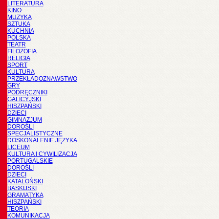
LITERATURA
KINO
MUZYKA
SZTUKA
KUCHNIA
POLSKA
TEATR
FILOZOFIA
RELIGIA
SPORT
KULTURA
PRZEKŁADOZNAWSTWO
GRY
PODRĘCZNIKI
GALICYJSKI
HISZPAŃSKI
DZIECI
GIMNAZJUM
DOROŚLI
SPECJALISTYCZNE
DOSKONALENIE JĘZYKA
LICEUM
KULTURA I CYWILIZACJA
PORTUGALSKIE
DOROŚLI
DZIECI
KATALOŃSKI
BASKIJSKI
GRAMATYKA
HISZPAŃSKI
TEORIA
KOMUNIKACJA