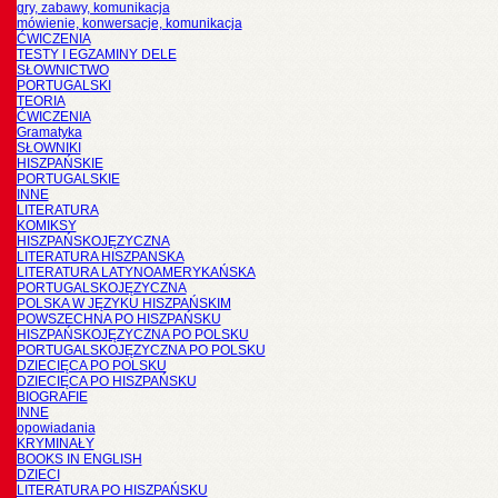
gry, zabawy, komunikacja
mówienie, konwersacje, komunikacja
ĆWICZENIA
TESTY I EGZAMINY DELE
SŁOWNICTWO
PORTUGALSKI
TEORIA
ĆWICZENIA
Gramatyka
SŁOWNIKI
HISZPAŃSKIE
PORTUGALSKIE
INNE
LITERATURA
KOMIKSY
HISZPAŃSKOJĘZYCZNA
LITERATURA HISZPANSKA
LITERATURA LATYNOAMERYKAŃSKA
PORTUGALSKOJĘZYCZNA
POLSKA W JĘZYKU HISZPAŃSKIM
POWSZECHNA PO HISZPAŃSKU
HISZPAŃSKOJĘZYCZNA PO POLSKU
PORTUGALSKOJĘZYCZNA PO POLSKU
DZIECIĘCA PO POLSKU
DZIECIĘCA PO HISZPAŃSKU
BIOGRAFIE
INNE
opowiadania
KRYMINAŁY
BOOKS IN ENGLISH
DZIECI
LITERATURA PO HISZPAŃSKU