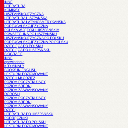
INNE
LITERATURA
KOMIKSY
HISZPAŃSKOJĘZYCZNA
LITERATURA HISZPANSKA
LITERATURA LATYNOAMERYKAŃSKA
PORTUGALSKOJĘZYCZNA
POLSKA W JĘZYKU HISZPAŃSKIM
POWSZECHNA PO HISZPAŃSKU
HISZPAŃSKOJĘZYCZNA PO POLSKU
PORTUGALSKOJĘZYCZNA PO POLSKU
DZIECIĘCA PO POLSKU
DZIECIĘCA PO HISZPAŃSKU
BIOGRAFIE
INNE
opowiadania
KRYMINAŁY
BOOKS IN ENGLISH
LEKTURKI POZIOMOWANE
DZIECI I MŁODZIEŻ
POZIOM POCZĄTKUJĄCY
POZIOM ŚREDNI
POZIOM ZAAWANSOWANY
DOROŚLI
POZIOM POCZĄTKUJĄCY
POZIOM ŚREDNI
POZIOM ZAAWANSOWANY
DZIECI
LITERATURA PO HISZPAŃSKU
PODRĘCZNIKI
LITERATURA PO POLSKU
LEKTURKI POZIOMOWANE