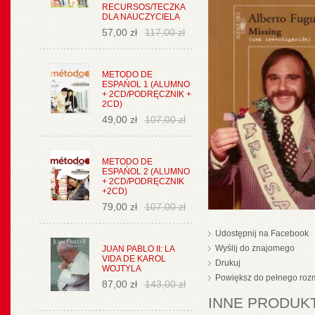
RECURSOS/TECZKA
DLA NAUCZYCIELA
57,00 zł
117,00 zł
METODO DE
ESPAŃOL 1 (ALUMNO
+ 2CD/PODRĘCZNIK +
2CD)
49,00 zł
107,00 zł
METODO DE
ESPAŃOL 2 (ALUMNO
+ 2CD/PODRĘCZNIK
+2CD)
79,00 zł
107,00 zł
Udostępnij na Facebook
Wyślij do znajomego
JUAN PABLO II: LA
VIDA DE KAROL
Drukuj
WOJTYLA
Powiększ do pełnego roz
87,00 zł
143,00 zł
INNE PRODUKT