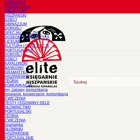
KATEGORIE
PODRĘCZNIKI
GALICYJSKI
HISZPAŃSKI
DZIECI
GIMNAZJUM
DOROŚLI
SPECJALISTYCZNE
DOSKONALENIE JĘZYKA
LICEUM
KULTURA I CYWILIZACJA
PORTUGALSKIE
DOROŚLI
DZIECI
KATALOŃSKI
BASKIJSKI
GRAMATYKA
HISZPAŃSKI
TEORIA
KOMUNIKACJA
gry, zabawy, komunikacja
mówienie, konwersacje, komunikacja
ĆWICZENIA
TESTY I EGZAMINY DELE
SŁOWNICTWO
PORTUGALSKI
TEORIA
ĆWICZENIA
Gramatyka
SŁOWNIKI
HISZPAŃSKIE
PORTUGALSKIE