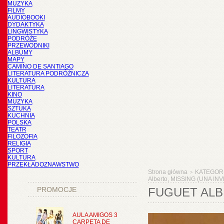
MUZYKA
FILMY
AUDIOBOOKI
DYDAKTYKA
LINGWISTYKA
PODRÓŻE
PRZEWODNIKI
ALBUMY
MAPY
CAMINO DE SANTIAGO
LITERATURA PODRÓŻNICZA
KULTURA
LITERATURA
KINO
MUZYKA
SZTUKA
KUCHNIA
POLSKA
TEATR
FILOZOFIA
RELIGIA
SPORT
KULTURA
PRZEKŁADOZNAWSTWO
Strona główna
KATEGOR
>
Alberto, MISSING (UNA IN
PROMOCJE
FUGUET ALB
AULA AMIGOS 3
CARPETA DE