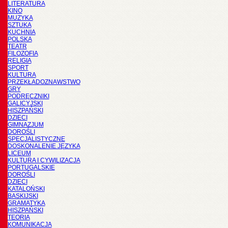
LITERATURA
KINO
MUZYKA
SZTUKA
KUCHNIA
POLSKA
TEATR
FILOZOFIA
RELIGIA
SPORT
KULTURA
PRZEKŁADOZNAWSTWO
GRY
PODRĘCZNIKI
GALICYJSKI
HISZPAŃSKI
DZIECI
GIMNAZJUM
DOROŚLI
SPECJALISTYCZNE
DOSKONALENIE JĘZYKA
LICEUM
KULTURA I CYWILIZACJA
PORTUGALSKIE
DOROŚLI
DZIECI
KATALOŃSKI
BASKIJSKI
GRAMATYKA
HISZPAŃSKI
TEORIA
KOMUNIKACJA