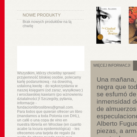
NOWE PRODUKTY
Brak nowych produktów na tą
chwilę
WIĘCEJ INFORMACJI
Wszystkim, którzy chcieliby sprawić
przyjemność bliskiej osobie, polecamy
Una mañana, C
kartę podarunkową - na dowolną,
negra que tod
ustaloną kwotę - do wykorzystania w
naszej księgarni (od zaraz, wysyłkowo:)
se esfumó de l
i wrocławskiej kawiarni (po wznowieniu
działalności:)! Szczegóły, pytania,
inmensidad de
informacje -
fundacionlibroslibres@gmail.com.
de almuerzos,
Para todos que quieran ofrecer un libro
especulacione
(mandamos a toda Polonia con DHL),
un
café o
una copa de vino en
Alberto Fugue
nuestra
librería
en Wrocław (en cuanto
acabe la locura epidemiológica) - les
piezas, a arma
ofrecemos una tarjeta de regalo (la