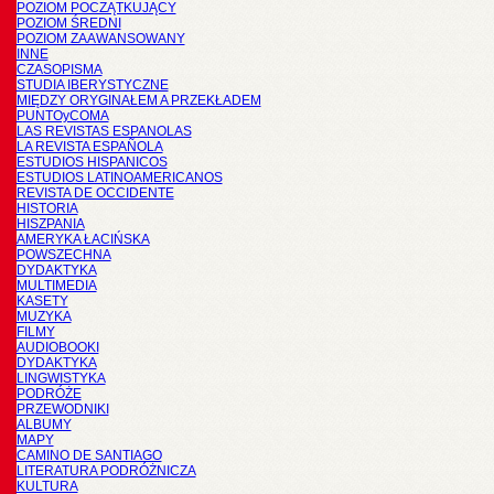
POZIOM POCZĄTKUJĄCY
POZIOM ŚREDNI
POZIOM ZAAWANSOWANY
INNE
CZASOPISMA
STUDIA IBERYSTYCZNE
MIĘDZY ORYGINAŁEM A PRZEKŁADEM
PUNTOyCOMA
LAS REVISTAS ESPANOLAS
LA REVISTA ESPAÑOLA
ESTUDIOS HISPANICOS
ESTUDIOS LATINOAMERICANOS
REVISTA DE OCCIDENTE
HISTORIA
HISZPANIA
AMERYKA ŁACIŃSKA
POWSZECHNA
DYDAKTYKA
MULTIMEDIA
KASETY
MUZYKA
FILMY
AUDIOBOOKI
DYDAKTYKA
LINGWISTYKA
PODRÓŻE
PRZEWODNIKI
ALBUMY
MAPY
CAMINO DE SANTIAGO
LITERATURA PODRÓŻNICZA
KULTURA