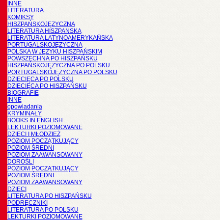
INNE
LITERATURA
KOMIKSY
HISZPAŃSKOJĘZYCZNA
LITERATURA HISZPANSKA
LITERATURA LATYNOAMERYKAŃSKA
PORTUGALSKOJĘZYCZNA
POLSKA W JĘZYKU HISZPAŃSKIM
POWSZECHNA PO HISZPAŃSKU
HISZPAŃSKOJĘZYCZNA PO POLSKU
PORTUGALSKOJĘZYCZNA PO POLSKU
DZIECIĘCA PO POLSKU
DZIECIĘCA PO HISZPAŃSKU
BIOGRAFIE
INNE
opowiadania
KRYMINAŁY
BOOKS IN ENGLISH
LEKTURKI POZIOMOWANE
DZIECI I MŁODZIEŻ
POZIOM POCZĄTKUJĄCY
POZIOM ŚREDNI
POZIOM ZAAWANSOWANY
DOROŚLI
POZIOM POCZĄTKUJĄCY
POZIOM ŚREDNI
POZIOM ZAAWANSOWANY
DZIECI
LITERATURA PO HISZPAŃSKU
PODRĘCZNIKI
LITERATURA PO POLSKU
LEKTURKI POZIOMOWANE