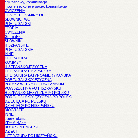
gry, zabawy, komunikacja
mówienie, konwersacje, komunikacja
ĆWICZENIA
TESTY I EGZAMINY DELE
SŁOWNICTWO
PORTUGALSKI
TEORIA
ĆWICZENIA
Gramatyka
SŁOWNIKI
HISZPAŃSKIE
PORTUGALSKIE
INNE
LITERATURA
KOMIKSY
HISZPAŃSKOJĘZYCZNA
LITERATURA HISZPANSKA
LITERATURA LATYNOAMERYKAŃSKA
PORTUGALSKOJĘZYCZNA
POLSKA W JĘZYKU HISZPAŃSKIM
POWSZECHNA PO HISZPAŃSKU
HISZPAŃSKOJĘZYCZNA PO POLSKU
PORTUGALSKOJĘZYCZNA PO POLSKU
DZIECIĘCA PO POLSKU
DZIECIĘCA PO HISZPAŃSKU
BIOGRAFIE
INNE
opowiadania
KRYMINAŁY
BOOKS IN ENGLISH
DZIECI
LITERATURA PO HISZPAŃSKU