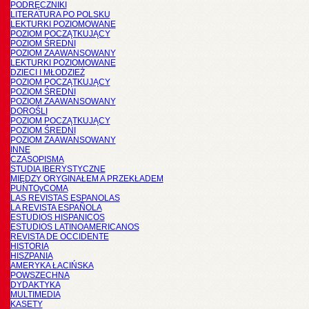
PODRĘCZNIKI
LITERATURA PO POLSKU
LEKTURKI POZIOMOWANE
POZIOM POCZĄTKUJĄCY
POZIOM ŚREDNI
POZIOM ZAAWANSOWANY
LEKTURKI POZIOMOWANE
DZIECI I MŁODZIEŻ
POZIOM POCZĄTKUJĄCY
POZIOM ŚREDNI
POZIOM ZAAWANSOWANY
DOROŚLI
POZIOM POCZĄTKUJĄCY
POZIOM ŚREDNI
POZIOM ZAAWANSOWANY
INNE
CZASOPISMA
STUDIA IBERYSTYCZNE
MIĘDZY ORYGINAŁEM A PRZEKŁADEM
PUNTOyCOMA
LAS REVISTAS ESPANOLAS
LA REVISTA ESPAÑOLA
ESTUDIOS HISPANICOS
ESTUDIOS LATINOAMERICANOS
REVISTA DE OCCIDENTE
HISTORIA
HISZPANIA
AMERYKA ŁACIŃSKA
POWSZECHNA
DYDAKTYKA
MULTIMEDIA
KASETY