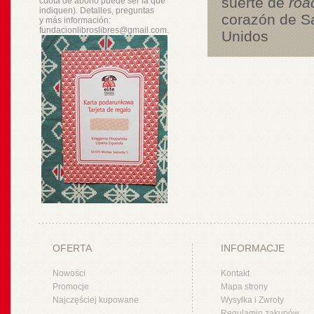
suerte de
roa
cuota de abono puede ser la que
indiquen). Detalles, preguntas
corazón de Sa
y
más
información:
fundacionlibroslibres@gmail.com.
Unidos
OFERTA
INFORMACJE
Nowości
Kontakt
Promocje
Mapa strony
Najczęściej kupowane
Wysyłka i Zwroty
Regulamin zakupów