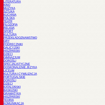
LITERATURA
KINO
MUZYKA
SZTUKA
KUCHNIA
POLSKA
TEATR
FILOZOFIA
RELIGIA
SPORT
KULTURA
PRZEKŁADOZNAWSTWO
GRY
PODRĘCZNIKI
GALICYJSKI
HISZPAŃSKI
DZIECI
GIMNAZJUM
DOROŚLI
SPECJALISTYCZNE
DOSKONALENIE JĘZYKA
LICEUM
KULTURA I CYWILIZACJA
PORTUGALSKIE
DOROŚLI
DZIECI
KATALOŃSKI
BASKIJSKI
GRAMATYKA
HISZPAŃSKI
TEORIA
KOMUNIKACJA