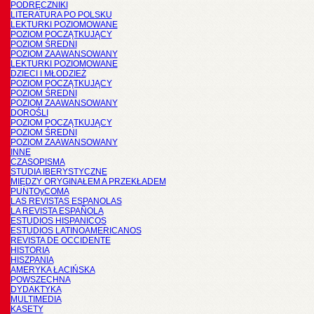
PODRĘCZNIKI
LITERATURA PO POLSKU
LEKTURKI POZIOMOWANE
POZIOM POCZĄTKUJĄCY
POZIOM ŚREDNI
POZIOM ZAAWANSOWANY
LEKTURKI POZIOMOWANE
DZIECI I MŁODZIEŻ
POZIOM POCZĄTKUJĄCY
POZIOM ŚREDNI
POZIOM ZAAWANSOWANY
DOROŚLI
POZIOM POCZĄTKUJĄCY
POZIOM ŚREDNI
POZIOM ZAAWANSOWANY
INNE
CZASOPISMA
STUDIA IBERYSTYCZNE
MIĘDZY ORYGINAŁEM A PRZEKŁADEM
PUNTOyCOMA
LAS REVISTAS ESPANOLAS
LA REVISTA ESPAÑOLA
ESTUDIOS HISPANICOS
ESTUDIOS LATINOAMERICANOS
REVISTA DE OCCIDENTE
HISTORIA
HISZPANIA
AMERYKA ŁACIŃSKA
POWSZECHNA
DYDAKTYKA
MULTIMEDIA
KASETY