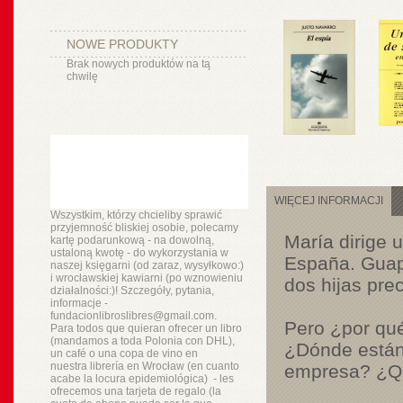
NOWE PRODUKTY
Brak nowych produktów na tą
chwilę
WIĘCEJ INFORMACJI
Wszystkim, którzy chcieliby sprawić
przyjemność bliskiej osobie, polecamy
María dirige 
kartę podarunkową - na dowolną,
ustaloną kwotę - do wykorzystania w
España. Guapa
naszej księgarni (od zaraz, wysyłkowo:)
i wrocławskiej kawiarni (po wznowieniu
dos hijas prec
działalności:)! Szczegóły, pytania,
informacje -
fundacionlibroslibres@gmail.com.
Pero ¿por qu
Para todos que quieran ofrecer un libro
(mandamos a toda Polonia con DHL),
¿Dónde están 
un
café o
una copa de vino en
nuestra
librería
en Wrocław (en cuanto
empresa? ¿Qu
acabe la locura epidemiológica) - les
ofrecemos una tarjeta de regalo (la