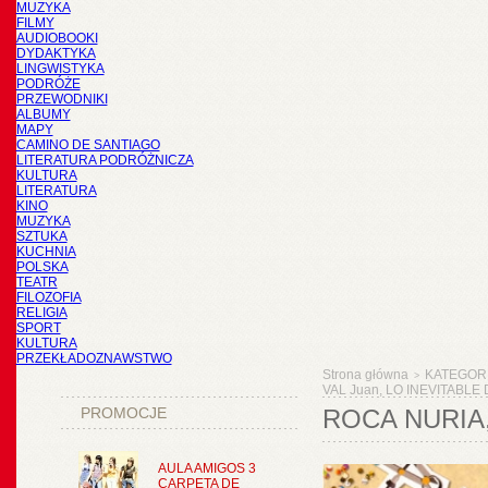
MUZYKA
FILMY
AUDIOBOOKI
DYDAKTYKA
LINGWISTYKA
PODRÓŻE
PRZEWODNIKI
ALBUMY
MAPY
CAMINO DE SANTIAGO
LITERATURA PODRÓŻNICZA
KULTURA
LITERATURA
KINO
MUZYKA
SZTUKA
KUCHNIA
POLSKA
TEATR
FILOZOFIA
RELIGIA
SPORT
KULTURA
PRZEKŁADOZNAWSTWO
Strona główna
KATEGOR
>
VAL Juan, LO INEVITABLE
PROMOCJE
ROCA NURIA,
AULA AMIGOS 3
CARPETA DE