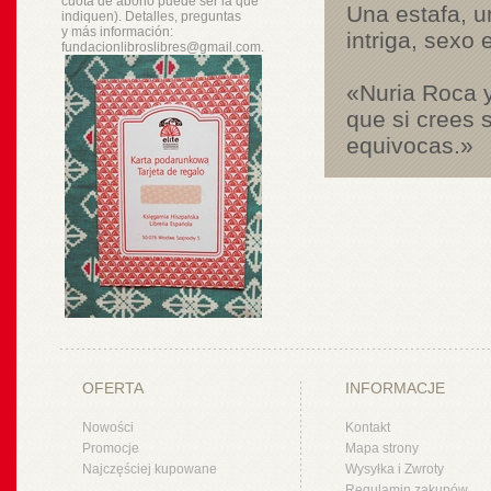
cuota de abono puede ser la que
Una estafa, 
indiquen). Detalles, preguntas
y
más
información:
intriga, sexo 
fundacionlibroslibres@gmail.com.
«Nuria Roca y
que si crees 
equivocas.»
OFERTA
INFORMACJE
Nowości
Kontakt
Promocje
Mapa strony
Najczęściej kupowane
Wysyłka i Zwroty
Regulamin zakupów