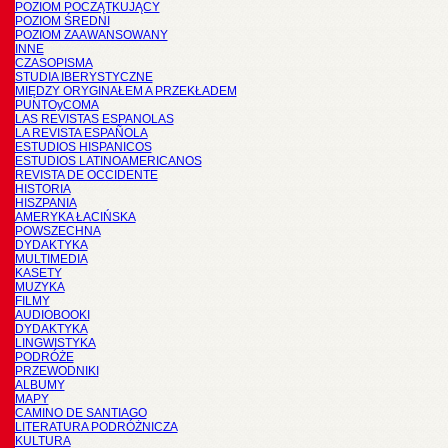
POZIOM POCZĄTKUJĄCY
POZIOM ŚREDNI
POZIOM ZAAWANSOWANY
INNE
CZASOPISMA
STUDIA IBERYSTYCZNE
MIĘDZY ORYGINAŁEM A PRZEKŁADEM
PUNTOyCOMA
LAS REVISTAS ESPANOLAS
LA REVISTA ESPAÑOLA
ESTUDIOS HISPANICOS
ESTUDIOS LATINOAMERICANOS
REVISTA DE OCCIDENTE
HISTORIA
HISZPANIA
AMERYKA ŁACIŃSKA
POWSZECHNA
DYDAKTYKA
MULTIMEDIA
KASETY
MUZYKA
FILMY
AUDIOBOOKI
DYDAKTYKA
LINGWISTYKA
PODRÓŻE
PRZEWODNIKI
ALBUMY
MAPY
CAMINO DE SANTIAGO
LITERATURA PODRÓŻNICZA
KULTURA