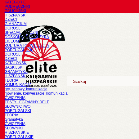
KATEGORIE
PODRĘCZNIKI
GALICYJSKI
HISZPAŃSKI
DZIECI
GIMNAZJUM
DOROŚLI
SPECJALISTYCZNE
DOSKONALENIE JĘZYKA
LICEUM
KULTURA I CYWILIZACJA
PORTUGALSKIE
DOROŚLI
DZIECI
KATALOŃSKI
BASKIJSKI
GRAMATYKA
HISZPAŃSKI
TEORIA
KOMUNIKACJA
gry, zabawy, komunikacja
mówienie, konwersacje, komunikacja
ĆWICZENIA
TESTY I EGZAMINY DELE
SŁOWNICTWO
PORTUGALSKI
TEORIA
Gramatyka
ĆWICZENIA
SŁOWNIKI
HISZPAŃSKIE
PORTUGALSKIE