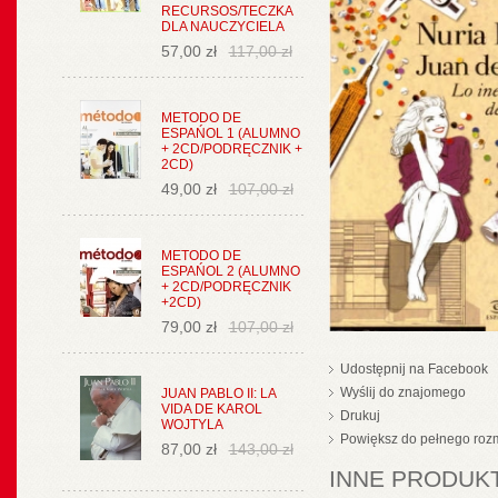
RECURSOS/TECZKA
DLA NAUCZYCIELA
57,00 zł
117,00 zł
METODO DE
ESPAŃOL 1 (ALUMNO
+ 2CD/PODRĘCZNIK +
2CD)
49,00 zł
107,00 zł
METODO DE
ESPAŃOL 2 (ALUMNO
+ 2CD/PODRĘCZNIK
+2CD)
79,00 zł
107,00 zł
Udostępnij na Facebook
Wyślij do znajomego
JUAN PABLO II: LA
VIDA DE KAROL
Drukuj
WOJTYLA
Powiększ do pełnego roz
87,00 zł
143,00 zł
INNE PRODUKT