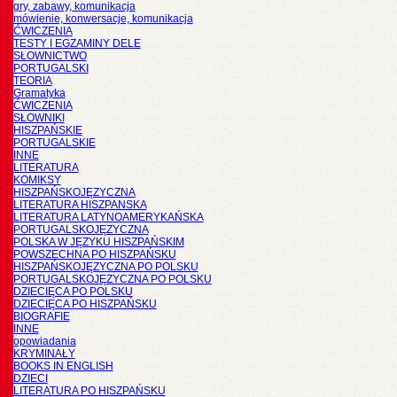
gry, zabawy, komunikacja
mówienie, konwersacje, komunikacja
ĆWICZENIA
TESTY I EGZAMINY DELE
SŁOWNICTWO
PORTUGALSKI
TEORIA
Gramatyka
ĆWICZENIA
SŁOWNIKI
HISZPAŃSKIE
PORTUGALSKIE
INNE
LITERATURA
KOMIKSY
HISZPAŃSKOJĘZYCZNA
LITERATURA HISZPANSKA
LITERATURA LATYNOAMERYKAŃSKA
PORTUGALSKOJĘZYCZNA
POLSKA W JĘZYKU HISZPAŃSKIM
POWSZECHNA PO HISZPAŃSKU
HISZPAŃSKOJĘZYCZNA PO POLSKU
PORTUGALSKOJĘZYCZNA PO POLSKU
DZIECIĘCA PO POLSKU
DZIECIĘCA PO HISZPAŃSKU
BIOGRAFIE
INNE
opowiadania
KRYMINAŁY
BOOKS IN ENGLISH
DZIECI
LITERATURA PO HISZPAŃSKU