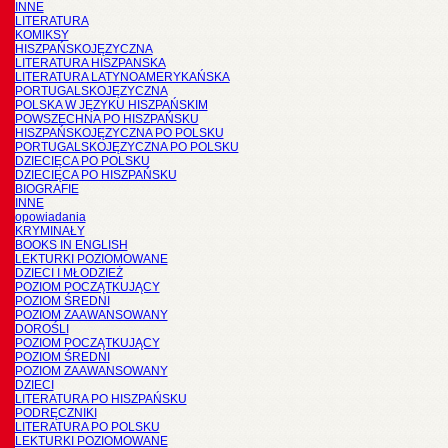
INNE
LITERATURA
KOMIKSY
HISZPAŃSKOJĘZYCZNA
LITERATURA HISZPANSKA
LITERATURA LATYNOAMERYKAŃSKA
PORTUGALSKOJĘZYCZNA
POLSKA W JĘZYKU HISZPAŃSKIM
POWSZECHNA PO HISZPAŃSKU
HISZPAŃSKOJĘZYCZNA PO POLSKU
PORTUGALSKOJĘZYCZNA PO POLSKU
DZIECIĘCA PO POLSKU
DZIECIĘCA PO HISZPAŃSKU
BIOGRAFIE
INNE
opowiadania
KRYMINAŁY
BOOKS IN ENGLISH
LEKTURKI POZIOMOWANE
DZIECI I MŁODZIEŻ
POZIOM POCZĄTKUJĄCY
POZIOM ŚREDNI
POZIOM ZAAWANSOWANY
DOROŚLI
POZIOM POCZĄTKUJĄCY
POZIOM ŚREDNI
POZIOM ZAAWANSOWANY
DZIECI
LITERATURA PO HISZPAŃSKU
PODRĘCZNIKI
LITERATURA PO POLSKU
LEKTURKI POZIOMOWANE