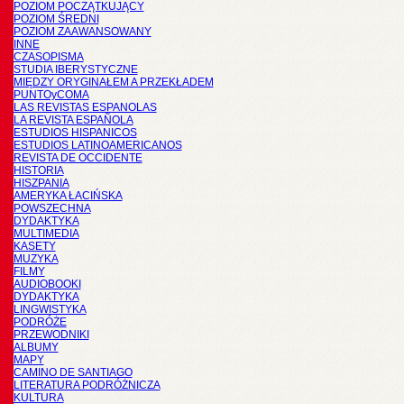
POZIOM POCZĄTKUJĄCY
POZIOM ŚREDNI
POZIOM ZAAWANSOWANY
INNE
CZASOPISMA
STUDIA IBERYSTYCZNE
MIĘDZY ORYGINAŁEM A PRZEKŁADEM
PUNTOyCOMA
LAS REVISTAS ESPANOLAS
LA REVISTA ESPAÑOLA
ESTUDIOS HISPANICOS
ESTUDIOS LATINOAMERICANOS
REVISTA DE OCCIDENTE
HISTORIA
HISZPANIA
AMERYKA ŁACIŃSKA
POWSZECHNA
DYDAKTYKA
MULTIMEDIA
KASETY
MUZYKA
FILMY
AUDIOBOOKI
DYDAKTYKA
LINGWISTYKA
PODRÓŻE
PRZEWODNIKI
ALBUMY
MAPY
CAMINO DE SANTIAGO
LITERATURA PODRÓŻNICZA
KULTURA