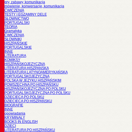
gry, zabawy, komunikacja
mówienie, konwersacje, komunikacja
ĆWICZENIA
TESTY I EGZAMINY DELE
SŁOWNICTWO
PORTUGALSKI
TEORIA
Gramatyka
ĆWICZENIA
SŁOWNIKI
HISZPAŃSKIE
PORTUGALSKIE
INNE
LITERATURA
KOMIKSY
HISZPAŃSKOJĘZYCZNA
LITERATURA HISZPANSKA
LITERATURA LATYNOAMERYKAŃSKA
PORTUGALSKOJĘZYCZNA
POLSKA W JĘZYKU HISZPAŃSKIM
POWSZECHNA PO HISZPAŃSKU
HISZPAŃSKOJĘZYCZNA PO POLSKU
PORTUGALSKOJĘZYCZNA PO POLSKU
DZIECIĘCA PO POLSKU
DZIECIĘCA PO HISZPAŃSKU
BIOGRAFIE
INNE
opowiadania
KRYMINAŁY
BOOKS IN ENGLISH
DZIECI
LITERATURA PO HISZPAŃSKU