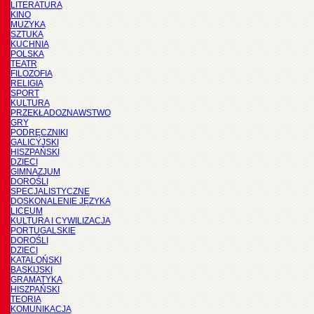
LITERATURA
KINO
MUZYKA
SZTUKA
KUCHNIA
POLSKA
TEATR
FILOZOFIA
RELIGIA
SPORT
KULTURA
PRZEKŁADOZNAWSTWO
GRY
PODRĘCZNIKI
GALICYJSKI
HISZPAŃSKI
DZIECI
GIMNAZJUM
DOROŚLI
SPECJALISTYCZNE
DOSKONALENIE JĘZYKA
LICEUM
KULTURA I CYWILIZACJA
PORTUGALSKIE
DOROŚLI
DZIECI
KATALOŃSKI
BASKIJSKI
GRAMATYKA
HISZPAŃSKI
TEORIA
KOMUNIKACJA