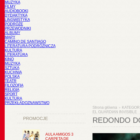
MUZYKA
FILMY
AUDIOBOOKI
DYDAKTYKA
LINGWISTYKA
PODRÓŻE
PRZEWODNIKI
ALBUMY
MAPY
CAMINO DE SANTIAGO
LITERATURA PODRÓŻNICZA
KULTURA
LITERATURA
KINO
MUZYKA
SZTUKA
KUCHNIA
POLSKA
TEATR
FILOZOFIA
RELIGIA
SPORT
KULTURA
PRZEKŁADOZNAWSTWO
Strona główna
KATEGOR
>
EL GUARDIAN INVISIBLE
PROMOCJE
REDONDO DO
AULA AMIGOS 3
CARPETA DE