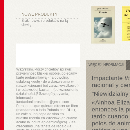
NOWE PRODUKTY
Brak nowych produktów na tą
chwilę
WIĘCEJ INFORMACJI
Wszystkim, którzy chcieliby sprawić
przyjemność bliskiej osobie, polecamy
Impactante
th
kartę podarunkową - na dowolną,
ustaloną kwotę - do wykorzystania w
racional y cie
naszej księgarni (od zaraz, wysyłkowo:)
i wrocławskiej kawiarni (po wznowieniu
"Niewidzialny
działalności:)! Szczegóły, pytania,
informacje -
«Ainhoa Eliza
fundacionlibroslibres@gmail.com.
Para todos que quieran ofrecer un libro
entonces la p
(mandamos a toda Polonia con DHL),
un
café o
una copa de vino en
tarde cuando 
nuestra
librería
en Wrocław (en cuanto
pelos de anim
acabe la locura epidemiológica) - les
ofrecemos una tarjeta de regalo (la