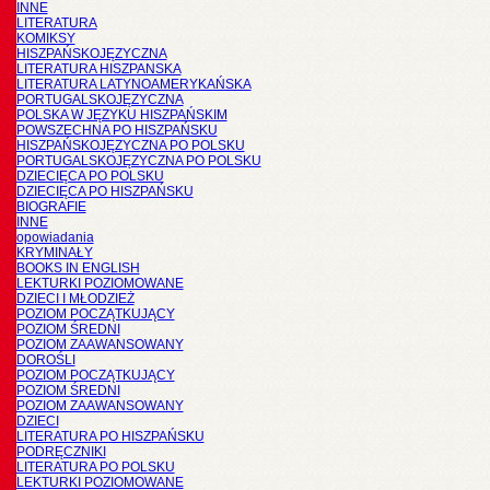
INNE
LITERATURA
KOMIKSY
HISZPAŃSKOJĘZYCZNA
LITERATURA HISZPANSKA
LITERATURA LATYNOAMERYKAŃSKA
PORTUGALSKOJĘZYCZNA
POLSKA W JĘZYKU HISZPAŃSKIM
POWSZECHNA PO HISZPAŃSKU
HISZPAŃSKOJĘZYCZNA PO POLSKU
PORTUGALSKOJĘZYCZNA PO POLSKU
DZIECIĘCA PO POLSKU
DZIECIĘCA PO HISZPAŃSKU
BIOGRAFIE
INNE
opowiadania
KRYMINAŁY
BOOKS IN ENGLISH
LEKTURKI POZIOMOWANE
DZIECI I MŁODZIEŻ
POZIOM POCZĄTKUJĄCY
POZIOM ŚREDNI
POZIOM ZAAWANSOWANY
DOROŚLI
POZIOM POCZĄTKUJĄCY
POZIOM ŚREDNI
POZIOM ZAAWANSOWANY
DZIECI
LITERATURA PO HISZPAŃSKU
PODRĘCZNIKI
LITERATURA PO POLSKU
LEKTURKI POZIOMOWANE