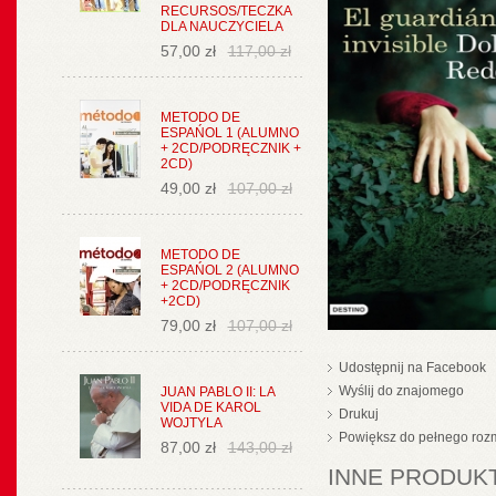
RECURSOS/TECZKA
DLA NAUCZYCIELA
57,00 zł
117,00 zł
METODO DE
ESPAŃOL 1 (ALUMNO
+ 2CD/PODRĘCZNIK +
2CD)
49,00 zł
107,00 zł
METODO DE
ESPAŃOL 2 (ALUMNO
+ 2CD/PODRĘCZNIK
+2CD)
79,00 zł
107,00 zł
Udostępnij na Facebook
Wyślij do znajomego
JUAN PABLO II: LA
VIDA DE KAROL
Drukuj
WOJTYLA
Powiększ do pełnego roz
87,00 zł
143,00 zł
INNE PRODUKT