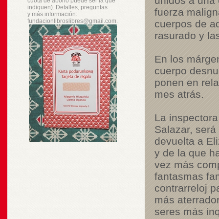
unidos a una 
cuota de abono puede ser la que
indiquen). Detalles, preguntas
fuerza malign
y
más
información:
fundacionlibroslibres@gmail.com.
cuerpos de aq
rasurado y la
En los márgen
cuerpo desnud
ponen en rela
mes atrás.
La inspectora
Salazar, será 
devuelta a El
y de la que h
vez más compl
fantasmas fam
contrarreloj 
más aterrador
seres más inq