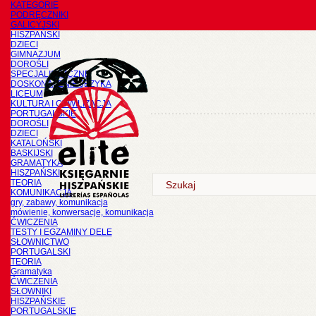
KATEGORIE
PODRĘCZNIKI
GALICYJSKI
HISZPAŃSKI
DZIECI
GIMNAZJUM
DOROŚLI
SPECJALISTYCZNE
DOSKONALENIE JĘZYKA
LICEUM
KULTURA I CYWILIZACJA
PORTUGALSKIE
DOROŚLI
DZIECI
KATALOŃSKI
BASKIJSKI
GRAMATYKA
HISZPAŃSKI
TEORIA
KOMUNIKACJA
gry, zabawy, komunikacja
mówienie, konwersacje, komunikacja
ĆWICZENIA
TESTY I EGZAMINY DELE
SŁOWNICTWO
PORTUGALSKI
TEORIA
Gramatyka
ĆWICZENIA
SŁOWNIKI
HISZPAŃSKIE
PORTUGALSKIE