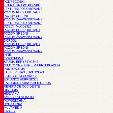
PODRĘCZNIKI
LITERATURA PO POLSKU
LEKTURKI POZIOMOWANE
POZIOM POCZĄTKUJĄCY
POZIOM ŚREDNI
POZIOM ZAAWANSOWANY
LEKTURKI POZIOMOWANE
DZIECI I MŁODZIEŻ
POZIOM POCZĄTKUJĄCY
POZIOM ŚREDNI
POZIOM ZAAWANSOWANY
DOROŚLI
POZIOM POCZĄTKUJĄCY
POZIOM ŚREDNI
POZIOM ZAAWANSOWANY
INNE
CZASOPISMA
STUDIA IBERYSTYCZNE
MIĘDZY ORYGINAŁEM A PRZEKŁADEM
PUNTOyCOMA
LAS REVISTAS ESPANOLAS
LA REVISTA ESPAÑOLA
ESTUDIOS HISPANICOS
ESTUDIOS LATINOAMERICANOS
REVISTA DE OCCIDENTE
HISTORIA
HISZPANIA
AMERYKA ŁACIŃSKA
POWSZECHNA
DYDAKTYKA
MULTIMEDIA
KASETY