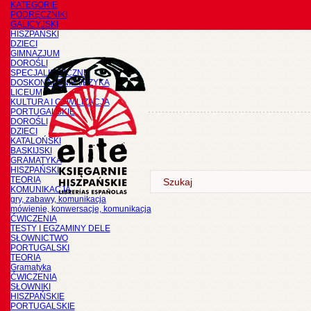
KATEGORIE
PODRĘCZNIKI
GALICYJSKI
HISZPAŃSKI
DZIECI
GIMNAZJUM
DOROŚLI
SPECJALISTYCZNE
DOSKONALENIE JĘZYKA
LICEUM
KULTURA I CYWILIZACJA
PORTUGALSKIE
DOROŚLI
DZIECI
KATALOŃSKI
BASKIJSKI
GRAMATYKA
HISZPAŃSKI
TEORIA
KOMUNIKACJA
gry, zabawy, komunikacja
mówienie, konwersacje, komunikacja
ĆWICZENIA
TESTY I EGZAMINY DELE
SŁOWNICTWO
PORTUGALSKI
TEORIA
Gramatyka
ĆWICZENIA
SŁOWNIKI
HISZPAŃSKIE
PORTUGALSKIE