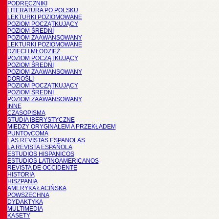
PODRĘCZNIKI
LITERATURA PO POLSKU
LEKTURKI POZIOMOWANE
POZIOM POCZĄTKUJĄCY
POZIOM ŚREDNI
POZIOM ZAAWANSOWANY
LEKTURKI POZIOMOWANE
DZIECI I MŁODZIEŻ
POZIOM POCZĄTKUJĄCY
POZIOM ŚREDNI
POZIOM ZAAWANSOWANY
DOROŚLI
POZIOM POCZĄTKUJĄCY
POZIOM ŚREDNI
POZIOM ZAAWANSOWANY
INNE
CZASOPISMA
STUDIA IBERYSTYCZNE
MIĘDZY ORYGINAŁEM A PRZEKŁADEM
PUNTOyCOMA
LAS REVISTAS ESPANOLAS
LA REVISTA ESPAÑOLA
ESTUDIOS HISPANICOS
ESTUDIOS LATINOAMERICANOS
REVISTA DE OCCIDENTE
HISTORIA
HISZPANIA
AMERYKA ŁACIŃSKA
POWSZECHNA
DYDAKTYKA
MULTIMEDIA
KASETY