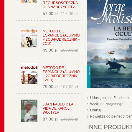
RECURSOS/TECZKA
DLA NAUCZYCIELA
57,00 zł
117,00 zł
METODO DE
ESPAŃOL 1 (ALUMNO
+ 2CD/PODRĘCZNIK +
2CD)
49,00 zł
107,00 zł
METODO DE
ESPAŃOL 2 (ALUMNO
+ 2CD/PODRĘCZNIK
+2CD)
79,00 zł
107,00 zł
Udostępnij na Facebook
Wyślij do znajomego
JUAN PABLO II: LA
VIDA DE KAROL
Drukuj
WOJTYLA
Powiększ do pełnego roz
87,00 zł
143,00 zł
INNE PRODUKT