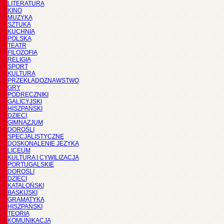
LITERATURA
KINO
MUZYKA
SZTUKA
KUCHNIA
POLSKA
TEATR
FILOZOFIA
RELIGIA
SPORT
KULTURA
PRZEKŁADOZNAWSTWO
GRY
PODRĘCZNIKI
GALICYJSKI
HISZPAŃSKI
DZIECI
GIMNAZJUM
DOROŚLI
SPECJALISTYCZNE
DOSKONALENIE JĘZYKA
LICEUM
KULTURA I CYWILIZACJA
PORTUGALSKIE
DOROŚLI
DZIECI
KATALOŃSKI
BASKIJSKI
GRAMATYKA
HISZPAŃSKI
TEORIA
KOMUNIKACJA