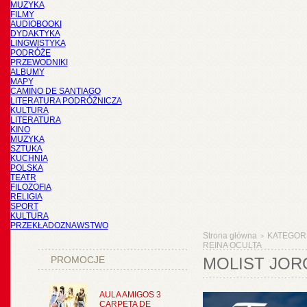
MUZYKA
FILMY
AUDIOBOOKI
DYDAKTYKA
LINGWISTYKA
PODRÓŻE
PRZEWODNIKI
ALBUMY
MAPY
CAMINO DE SANTIAGO
LITERATURA PODRÓŻNICZA
KULTURA
LITERATURA
KINO
MUZYKA
SZTUKA
KUCHNIA
POLSKA
TEATR
FILOZOFIA
RELIGIA
SPORT
KULTURA
PRZEKŁADOZNAWSTWO
Strona główna
KATEGOR
>
REINA OCULTA
PROMOCJE
MOLIST JORG
AULA AMIGOS 3
CARPETA DE