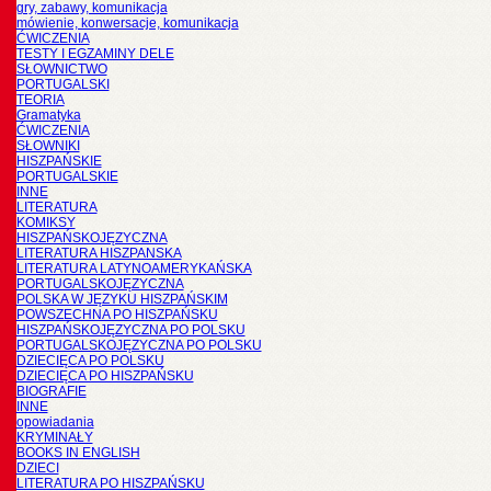
gry, zabawy, komunikacja
mówienie, konwersacje, komunikacja
ĆWICZENIA
TESTY I EGZAMINY DELE
SŁOWNICTWO
PORTUGALSKI
TEORIA
Gramatyka
ĆWICZENIA
SŁOWNIKI
HISZPAŃSKIE
PORTUGALSKIE
INNE
LITERATURA
KOMIKSY
HISZPAŃSKOJĘZYCZNA
LITERATURA HISZPANSKA
LITERATURA LATYNOAMERYKAŃSKA
PORTUGALSKOJĘZYCZNA
POLSKA W JĘZYKU HISZPAŃSKIM
POWSZECHNA PO HISZPAŃSKU
HISZPAŃSKOJĘZYCZNA PO POLSKU
PORTUGALSKOJĘZYCZNA PO POLSKU
DZIECIĘCA PO POLSKU
DZIECIĘCA PO HISZPAŃSKU
BIOGRAFIE
INNE
opowiadania
KRYMINAŁY
BOOKS IN ENGLISH
DZIECI
LITERATURA PO HISZPAŃSKU