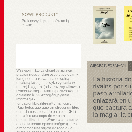
NOWE PRODUKTY
Brak nowych produktów na tą
chwilę
WIĘCEJ INFORMACJI
Wszystkim, którzy chcieliby sprawić
przyjemność bliskiej osobie, polecamy
La historia d
kartę podarunkową - na dowolną,
ustaloną kwotę - do wykorzystania w
rivales por s
naszej księgarni (od zaraz, wysyłkowo:)
i wrocławskiej kawiarni (po wznowieniu
paso arrollado
działalności:)! Szczegóły, pytania,
enlazará en u
informacje -
fundacionlibroslibres@gmail.com.
que captura a
Para todos que quieran ofrecer un libro
(mandamos a toda Polonia con DHL),
la magia, la c
un
café o
una copa de vino en
nuestra
librería
en Wrocław (en cuanto
acabe la locura epidemiológica) - les
ofrecemos una tarjeta de regalo (la