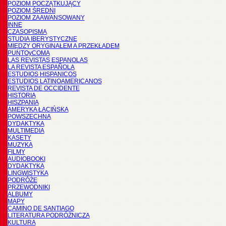
POZIOM POCZĄTKUJĄCY
POZIOM ŚREDNI
POZIOM ZAAWANSOWANY
INNE
CZASOPISMA
STUDIA IBERYSTYCZNE
MIĘDZY ORYGINAŁEM A PRZEKŁADEM
PUNTOyCOMA
LAS REVISTAS ESPANOLAS
LA REVISTA ESPAÑOLA
ESTUDIOS HISPANICOS
ESTUDIOS LATINOAMERICANOS
REVISTA DE OCCIDENTE
HISTORIA
HISZPANIA
AMERYKA ŁACIŃSKA
POWSZECHNA
DYDAKTYKA
MULTIMEDIA
KASETY
MUZYKA
FILMY
AUDIOBOOKI
DYDAKTYKA
LINGWISTYKA
PODRÓŻE
PRZEWODNIKI
ALBUMY
MAPY
CAMINO DE SANTIAGO
LITERATURA PODRÓŻNICZA
KULTURA