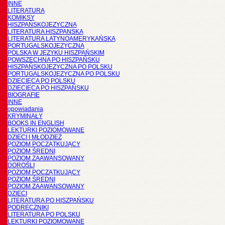
INNE
LITERATURA
KOMIKSY
HISZPAŃSKOJĘZYCZNA
LITERATURA HISZPANSKA
LITERATURA LATYNOAMERYKAŃSKA
PORTUGALSKOJĘZYCZNA
POLSKA W JĘZYKU HISZPAŃSKIM
POWSZECHNA PO HISZPAŃSKU
HISZPAŃSKOJĘZYCZNA PO POLSKU
PORTUGALSKOJĘZYCZNA PO POLSKU
DZIECIĘCA PO POLSKU
DZIECIĘCA PO HISZPAŃSKU
BIOGRAFIE
INNE
opowiadania
KRYMINAŁY
BOOKS IN ENGLISH
LEKTURKI POZIOMOWANE
DZIECI I MŁODZIEŻ
POZIOM POCZĄTKUJĄCY
POZIOM ŚREDNI
POZIOM ZAAWANSOWANY
DOROŚLI
POZIOM POCZĄTKUJĄCY
POZIOM ŚREDNI
POZIOM ZAAWANSOWANY
DZIECI
LITERATURA PO HISZPAŃSKU
PODRĘCZNIKI
LITERATURA PO POLSKU
LEKTURKI POZIOMOWANE