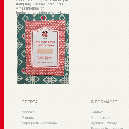
cuota de abono puede ser la que
indiquen). Detalles, preguntas
y
más
información:
fundacionlibroslibres@gmail.com.
OFERTA
INFORMACJE
Nowości
Kontakt
Promocje
Mapa strony
Najczęściej kupowane
Wysyłka i Zwroty
Regulamin zakupów