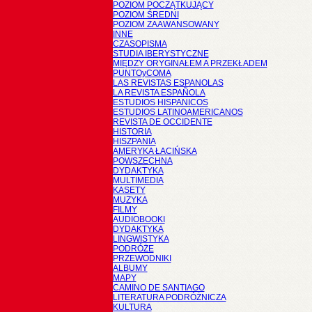
POZIOM POCZĄTKUJĄCY
POZIOM ŚREDNI
POZIOM ZAAWANSOWANY
INNE
CZASOPISMA
STUDIA IBERYSTYCZNE
MIĘDZY ORYGINAŁEM A PRZEKŁADEM
PUNTOyCOMA
LAS REVISTAS ESPANOLAS
LA REVISTA ESPAÑOLA
ESTUDIOS HISPANICOS
ESTUDIOS LATINOAMERICANOS
REVISTA DE OCCIDENTE
HISTORIA
HISZPANIA
AMERYKA ŁACIŃSKA
POWSZECHNA
DYDAKTYKA
MULTIMEDIA
KASETY
MUZYKA
FILMY
AUDIOBOOKI
DYDAKTYKA
LINGWISTYKA
PODRÓŻE
PRZEWODNIKI
ALBUMY
MAPY
CAMINO DE SANTIAGO
LITERATURA PODRÓŻNICZA
KULTURA