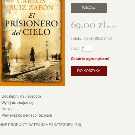
WIĘCEJ
69,00 zł
brutto
Indeks :
9788408163459
Ilość :
Ostatnie egzemplarze!
DO KOSZYKA
Udostępnij na Facebook
Wyślij do znajomego
Drukuj
Powiększ do pełnego rozmiaru
INNE PRODUKTY W TEJ SAMEJ KATEGORII: (30)