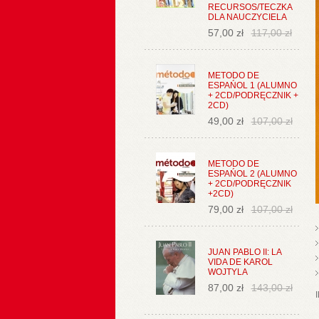
RECURSOS/TECZKA
DLA NAUCZYCIELA
57,00 zł
117,00 zł
METODO DE
ESPAŃOL 1 (ALUMNO
+ 2CD/PODRĘCZNIK +
2CD)
49,00 zł
107,00 zł
METODO DE
ESPAŃOL 2 (ALUMNO
+ 2CD/PODRĘCZNIK
+2CD)
79,00 zł
107,00 zł
JUAN PABLO II: LA
VIDA DE KAROL
WOJTYLA
87,00 zł
143,00 zł