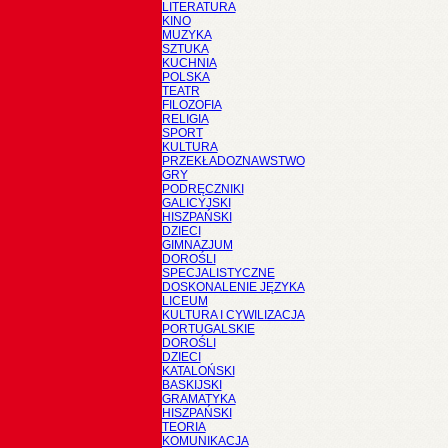
LITERATURA
KINO
MUZYKA
SZTUKA
KUCHNIA
POLSKA
TEATR
FILOZOFIA
RELIGIA
SPORT
KULTURA
PRZEKŁADOZNAWSTWO
GRY
PODRĘCZNIKI
GALICYJSKI
HISZPAŃSKI
DZIECI
GIMNAZJUM
DOROŚLI
SPECJALISTYCZNE
DOSKONALENIE JĘZYKA
LICEUM
KULTURA I CYWILIZACJA
PORTUGALSKIE
DOROŚLI
DZIECI
KATALOŃSKI
BASKIJSKI
GRAMATYKA
HISZPAŃSKI
TEORIA
KOMUNIKACJA