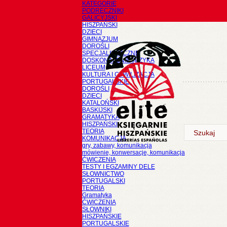
KATEGORIE
PODRĘCZNIKI
GALICYJSKI
HISZPAŃSKI
DZIECI
GIMNAZJUM
DOROŚLI
SPECJALISTYCZNE
DOSKONALENIE JĘZYKA
LICEUM
KULTURA I CYWILIZACJA
PORTUGALSKIE
DOROŚLI
DZIECI
KATALOŃSKI
BASKIJSKI
GRAMATYKA
HISZPAŃSKI
TEORIA
KOMUNIKACJA
gry, zabawy, komunikacja
mówienie, konwersacje, komunikacja
ĆWICZENIA
TESTY I EGZAMINY DELE
SŁOWNICTWO
PORTUGALSKI
TEORIA
Gramatyka
ĆWICZENIA
SŁOWNIKI
HISZPAŃSKIE
PORTUGALSKIE