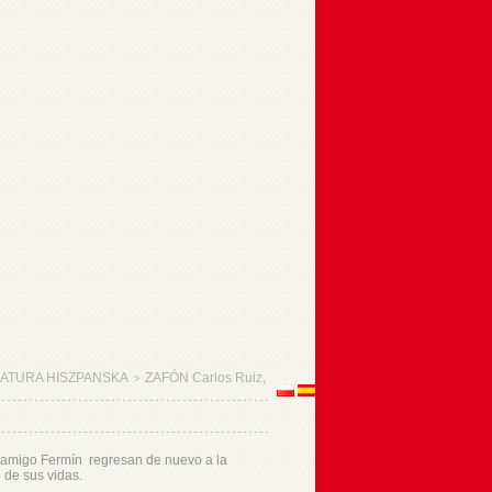
RATURA HISZPANSKA
ZAFÓN Carlos Ruiz,
>
 amigo Fermín regresan de nuevo a la
 de sus vidas.