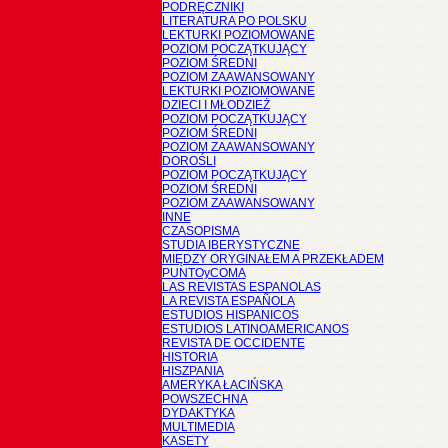
PODRĘCZNIKI
LITERATURA PO POLSKU
LEKTURKI POZIOMOWANE
POZIOM POCZĄTKUJĄCY
POZIOM ŚREDNI
POZIOM ZAAWANSOWANY
LEKTURKI POZIOMOWANE
DZIECI I MŁODZIEŻ
POZIOM POCZĄTKUJĄCY
POZIOM ŚREDNI
POZIOM ZAAWANSOWANY
DOROŚLI
POZIOM POCZĄTKUJĄCY
POZIOM ŚREDNI
POZIOM ZAAWANSOWANY
INNE
CZASOPISMA
STUDIA IBERYSTYCZNE
MIĘDZY ORYGINAŁEM A PRZEKŁADEM
PUNTOyCOMA
LAS REVISTAS ESPANOLAS
LA REVISTA ESPAÑOLA
ESTUDIOS HISPANICOS
ESTUDIOS LATINOAMERICANOS
REVISTA DE OCCIDENTE
HISTORIA
HISZPANIA
AMERYKA ŁACIŃSKA
POWSZECHNA
DYDAKTYKA
MULTIMEDIA
KASETY