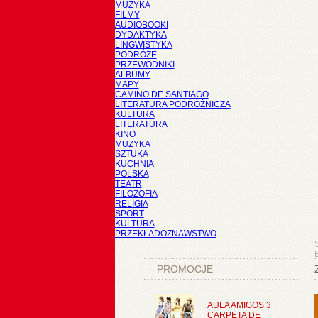
MUZYKA
FILMY
AUDIOBOOKI
DYDAKTYKA
LINGWISTYKA
PODRÓŻE
PRZEWODNIKI
ALBUMY
MAPY
CAMINO DE SANTIAGO
LITERATURA PODRÓŻNICZA
KULTURA
LITERATURA
KINO
MUZYKA
SZTUKA
KUCHNIA
POLSKA
TEATR
FILOZOFIA
RELIGIA
SPORT
KULTURA
PRZEKŁADOZNAWSTWO
PROMOCJE
AULA AMIGOS 3
CARPETA DE