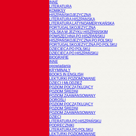
INNE
LITERATURA
KOMIKSY
HISZPAŃSKOJĘZYCZNA
LITERATURA HISZPANSKA
LITERATURA LATYNOAMERYKAŃSKA
PORTUGALSKOJĘZYCZNA
POLSKA W JĘZYKU HISZPAŃSKIM
POWSZECHNA PO HISZPAŃSKU
HISZPAŃSKOJĘZYCZNA PO POLSKU
PORTUGALSKOJĘZYCZNA PO POLSKU
DZIECIĘCA PO POLSKU
DZIECIĘCA PO HISZPAŃSKU
BIOGRAFIE
INNE
opowiadania
KRYMINAŁY
BOOKS IN ENGLISH
LEKTURKI POZIOMOWANE
DZIECI I MŁODZIEŻ
POZIOM POCZĄTKUJĄCY
POZIOM ŚREDNI
POZIOM ZAAWANSOWANY
DOROŚLI
POZIOM POCZĄTKUJĄCY
POZIOM ŚREDNI
POZIOM ZAAWANSOWANY
DZIECI
LITERATURA PO HISZPAŃSKU
PODRĘCZNIKI
LITERATURA PO POLSKU
LEKTURKI POZIOMOWANE