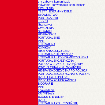
gry, zabawy, komunikacja
mówienie, konwersacje, komunikacja
ĆWICZENIA
TESTY I EGZAMINY DELE
SŁOWNICTWO
PORTUGALSKI
TEORIA
Gramatyka
ĆWICZENIA
SŁOWNIKI
HISZPAŃSKIE
PORTUGALSKIE
INNE
LITERATURA
KOMIKSY
HISZPAŃSKOJĘZYCZNA
LITERATURA HISZPANSKA
LITERATURA LATYNOAMERYKAŃSKA
PORTUGALSKOJĘZYCZNA
POLSKA W JĘZYKU HISZPAŃSKIM
POWSZECHNA PO HISZPAŃSKU
HISZPAŃSKOJĘZYCZNA PO POLSKU
PORTUGALSKOJĘZYCZNA PO POLSKU
DZIECIĘCA PO POLSKU
DZIECIĘCA PO HISZPAŃSKU
BIOGRAFIE
INNE
opowiadania
KRYMINAŁY
BOOKS IN ENGLISH
DZIECI
LITERATURA PO HISZPAŃSKU