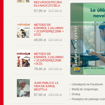
RECURSOS/TECZKA
DLA NAUCZYCIELA
57,00 zł
117,00 zł
METODO DE
ESPAŃOL 1 (ALUMNO
+ 2CD/PODRĘCZNIK +
2CD)
49,00 zł
107,00 zł
METODO DE
ESPAŃOL 2 (ALUMNO
+ 2CD/PODRĘCZNIK
+2CD)
79,00 zł
107,00 zł
JUAN PABLO II: LA
Udostępnij na Facebook
VIDA DE KAROL
Wyślij do znajomego
WOJTYLA
Drukuj
87,00 zł
143,00 zł
Powiększ do pełnego roz