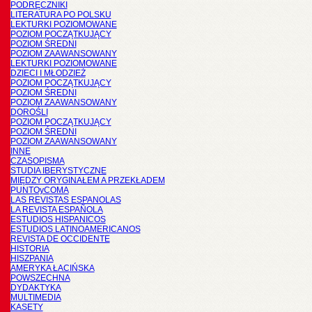
PODRĘCZNIKI
LITERATURA PO POLSKU
LEKTURKI POZIOMOWANE
POZIOM POCZĄTKUJĄCY
POZIOM ŚREDNI
POZIOM ZAAWANSOWANY
LEKTURKI POZIOMOWANE
DZIECI I MŁODZIEŻ
POZIOM POCZĄTKUJĄCY
POZIOM ŚREDNI
POZIOM ZAAWANSOWANY
DOROŚLI
POZIOM POCZĄTKUJĄCY
POZIOM ŚREDNI
POZIOM ZAAWANSOWANY
INNE
CZASOPISMA
STUDIA IBERYSTYCZNE
MIĘDZY ORYGINAŁEM A PRZEKŁADEM
PUNTOyCOMA
LAS REVISTAS ESPANOLAS
LA REVISTA ESPAÑOLA
ESTUDIOS HISPANICOS
ESTUDIOS LATINOAMERICANOS
REVISTA DE OCCIDENTE
HISTORIA
HISZPANIA
AMERYKA ŁACIŃSKA
POWSZECHNA
DYDAKTYKA
MULTIMEDIA
KASETY