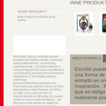
INNE PRODUKT
NOWE PRODUKTY
Brak nowych produktów na tą
chwilę
Wszystkim, którzy chcieliby sprawić
WIĘCEJ INFORMACJI
przyjemność bliskiej osobie, polecamy
kartę podarunkową - na dowolną,
ustaloną kwotę - do wykorzystania w
Escribir pued
naszej księgarni (od zaraz, wysyłkowo:)
i wrocławskiej kawiarni (po wznowieniu
una forma de 
działalności:)! Szczegóły, pytania,
entrado en un
informacje -
fundacionlibroslibres@gmail.com.
inspiración.. 
Para todos que quieran ofrecer un libro
(mandamos a toda Polonia con DHL),
que se obliga 
un
café o
una copa de vino en
nuestra
librería
en Wrocław (en cuanto
realmente pod
acabe la locura epidemiológica) - les
ofrecemos una tarjeta de regalo (la