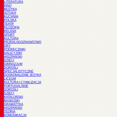
LITERATURA
KINO
MUZYKA
SZTUKA
KUCHNIA
POLSKA
TEATR
FILOZOFIA
RELIGIA
SPORT
KULTURA
PRZEKŁADOZNAWSTWO
GRY
PODRĘCZNIKI
GALICYJSKI
HISZPAŃSKI
DZIECI
GIMNAZJUM
DOROŚLI
SPECJALISTYCZNE
DOSKONALENIE JĘZYKA
LICEUM
KULTURA I CYWILIZACJA
PORTUGALSKIE
DOROŚLI
DZIECI
KATALOŃSKI
BASKIJSKI
GRAMATYKA
HISZPAŃSKI
TEORIA
KOMUNIKACJA