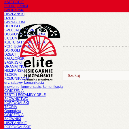
KATEGORIE
PODRĘCZNIKI
GALICYJSKI
HISZPAŃSKI
DZIECI
GIMNAZJUM
DOROŚLI
SPECJALISTYCZNE
DOSKONALENIE JĘZYKA
LICEUM
KULTURA I CYWILIZACJA
PORTUGALSKIE
DOROŚLI
DZIECI
KATALOŃSKI
BASKIJSKI
GRAMATYKA
HISZPAŃSKI
TEORIA
KOMUNIKACJA
gry, zabawy, komunikacja
mówienie, konwersacje, komunikacja
ĆWICZENIA
TESTY I EGZAMINY DELE
SŁOWNICTWO
PORTUGALSKI
TEORIA
Gramatyka
ĆWICZENIA
SŁOWNIKI
HISZPAŃSKIE
PORTUGALSKIE