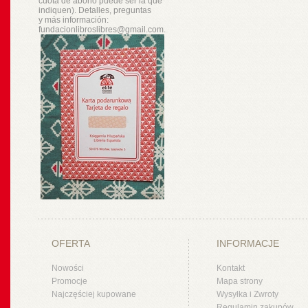
cuota de abono puede ser la que
indiquen). Detalles, preguntas
y
más
información:
fundacionlibroslibres@gmail.com.
OFERTA
INFORMACJE
Nowości
Kontakt
Promocje
Mapa strony
Najczęściej kupowane
Wysyłka i Zwroty
Regulamin zakupów