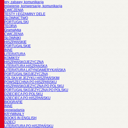
gry, zabawy, komunikacja
mówienie, konwersacje, komunikacja
ĆWICZENIA
TESTY I EGZAMINY DELE
SŁOWNICTWO
PORTUGALSKI
TEORIA
Gramatyka
ĆWICZENIA
SŁOWNIKI
HISZPAŃSKIE
PORTUGALSKIE
INNE
LITERATURA
KOMIKSY
HISZPAŃSKOJĘZYCZNA
LITERATURA HISZPANSKA
LITERATURA LATYNOAMERYKAŃSKA
PORTUGALSKOJĘZYCZNA
POLSKA W JĘZYKU HISZPAŃSKIM
POWSZECHNA PO HISZPAŃSKU
HISZPAŃSKOJĘZYCZNA PO POLSKU
PORTUGALSKOJĘZYCZNA PO POLSKU
DZIECIĘCA PO POLSKU
DZIECIĘCA PO HISZPAŃSKU
BIOGRAFIE
INNE
opowiadania
KRYMINAŁY
BOOKS IN ENGLISH
DZIECI
LITERATURA PO HISZPAŃSKU