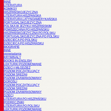
INNE
LITERATURA
KOMIKSY
HISZPAŃSKOJĘZYCZNA
LITERATURA HISZPANSKA
LITERATURA LATYNOAMERYKAŃSKA
PORTUGALSKOJĘZYCZNA
POLSKA W JĘZYKU HISZPAŃSKIM
POWSZECHNA PO HISZPAŃSKU
HISZPAŃSKOJĘZYCZNA PO POLSKU
PORTUGALSKOJĘZYCZNA PO POLSKU
DZIECIĘCA PO POLSKU
DZIECIĘCA PO HISZPAŃSKU
BIOGRAFIE
INNE
opowiadania
KRYMINAŁY
BOOKS IN ENGLISH
LEKTURKI POZIOMOWANE
DZIECI I MŁODZIEŻ
POZIOM POCZĄTKUJĄCY
POZIOM ŚREDNI
POZIOM ZAAWANSOWANY
DOROŚLI
POZIOM POCZĄTKUJĄCY
POZIOM ŚREDNI
POZIOM ZAAWANSOWANY
DZIECI
LITERATURA PO HISZPAŃSKU
PODRĘCZNIKI
LITERATURA PO POLSKU
LEKTURKI POZIOMOWANE