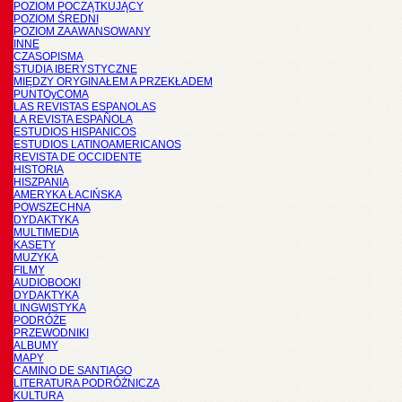
POZIOM POCZĄTKUJĄCY
POZIOM ŚREDNI
POZIOM ZAAWANSOWANY
INNE
CZASOPISMA
STUDIA IBERYSTYCZNE
MIĘDZY ORYGINAŁEM A PRZEKŁADEM
PUNTOyCOMA
LAS REVISTAS ESPANOLAS
LA REVISTA ESPAÑOLA
ESTUDIOS HISPANICOS
ESTUDIOS LATINOAMERICANOS
REVISTA DE OCCIDENTE
HISTORIA
HISZPANIA
AMERYKA ŁACIŃSKA
POWSZECHNA
DYDAKTYKA
MULTIMEDIA
KASETY
MUZYKA
FILMY
AUDIOBOOKI
DYDAKTYKA
LINGWISTYKA
PODRÓŻE
PRZEWODNIKI
ALBUMY
MAPY
CAMINO DE SANTIAGO
LITERATURA PODRÓŻNICZA
KULTURA