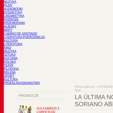
MUZYKA
FILMY
AUDIOBOOKI
DYDAKTYKA
LINGWISTYKA
PODRÓŻE
PRZEWODNIKI
ALBUMY
MAPY
CAMINO DE SANTIAGO
LITERATURA PODRÓŻNICZA
KULTURA
LITERATURA
KINO
MUZYKA
SZTUKA
KUCHNIA
POLSKA
TEATR
FILOZOFIA
RELIGIA
SPORT
KULTURA
PRZEKŁADOZNAWSTWO
Strona główna
KATEGOR
>
Abel
PROMOCJE
LA ÚLTIMA N
SORIANO AB
AULA AMIGOS 3
CARPETA DE