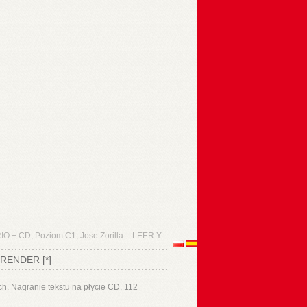
+ CD, Poziom C1, Jose Zorilla – LEER Y
RENDER [*]
ch. Nagranie tekstu na płycie CD. 112