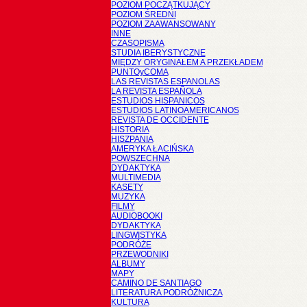
POZIOM POCZĄTKUJĄCY
POZIOM ŚREDNI
POZIOM ZAAWANSOWANY
INNE
CZASOPISMA
STUDIA IBERYSTYCZNE
MIĘDZY ORYGINAŁEM A PRZEKŁADEM
PUNTOyCOMA
LAS REVISTAS ESPANOLAS
LA REVISTA ESPAÑOLA
ESTUDIOS HISPANICOS
ESTUDIOS LATINOAMERICANOS
REVISTA DE OCCIDENTE
HISTORIA
HISZPANIA
AMERYKA ŁACIŃSKA
POWSZECHNA
DYDAKTYKA
MULTIMEDIA
KASETY
MUZYKA
FILMY
AUDIOBOOKI
DYDAKTYKA
LINGWISTYKA
PODRÓŻE
PRZEWODNIKI
ALBUMY
MAPY
CAMINO DE SANTIAGO
LITERATURA PODRÓŻNICZA
KULTURA