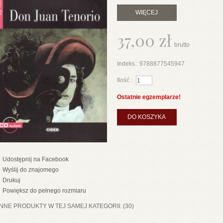
WIĘCEJ
37,00 zł
brutto
Indeks :
9788877545947
Ilość :
Ostatnie egzemplarze!
DO KOSZYKA
Udostępnij na Facebook
Wyślij do znajomego
Drukuj
Powiększ do pełnego rozmiaru
INNE PRODUKTY W TEJ SAMEJ KATEGORII: (30)