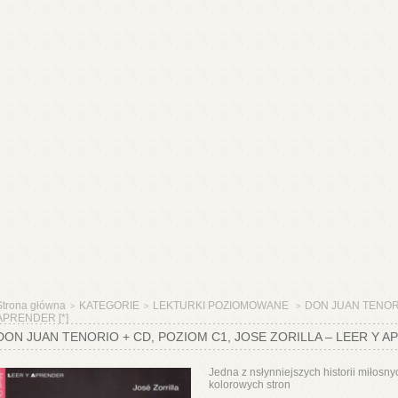
Strona główna
KATEGORIE
LEKTURKI POZIOMOWANE
DON JUAN TENORIO 
>
>
>
APRENDER [*]
DON JUAN TENORIO + CD, POZIOM C1, JOSE ZORILLA – LEER Y AP
Jedna z nsłynniejszych historii miłosny
kolorowych stron