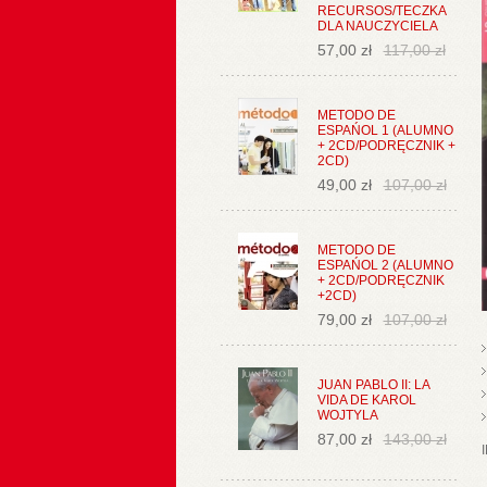
RECURSOS/TECZKA
DLA NAUCZYCIELA
57,00 zł
117,00 zł
METODO DE
ESPAŃOL 1 (ALUMNO
+ 2CD/PODRĘCZNIK +
2CD)
49,00 zł
107,00 zł
METODO DE
ESPAŃOL 2 (ALUMNO
+ 2CD/PODRĘCZNIK
+2CD)
79,00 zł
107,00 zł
JUAN PABLO II: LA
VIDA DE KAROL
WOJTYLA
87,00 zł
143,00 zł