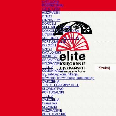
KATEGORIE
PODRĘCZNIKI
GALICYJSKI
HISZPAŃSKI
DZIECI
GIMNAZJUM
DOROŚLI
SPECJALISTYCZNE
DOSKONALENIE JĘZYKA
LICEUM
KULTURA I CYWILIZACJA
PORTUGALSKIE
DOROŚLI
DZIECI
KATALOŃSKI
BASKIJSKI
GRAMATYKA
HISZPAŃSKI
TEORIA
KOMUNIKACJA
gry, zabawy, komunikacja
mówienie, konwersacje, komunikacja
ĆWICZENIA
TESTY I EGZAMINY DELE
SŁOWNICTWO
PORTUGALSKI
TEORIA
ĆWICZENIA
Gramatyka
SŁOWNIKI
HISZPAŃSKIE
PORTUGALSKIE