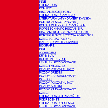
INNE
LITERATURA
KOMIKSY
HISZPAŃSKOJĘZYCZNA
LITERATURA HISZPANSKA
LITERATURA LATYNOAMERYKAŃSKA
PORTUGALSKOJĘZYCZNA
POLSKA W JĘZYKU HISZPAŃSKIM
POWSZECHNA PO HISZPAŃSKU
HISZPAŃSKOJĘZYCZNA PO POLSKU
PORTUGALSKOJĘZYCZNA PO POLSKU
DZIECIĘCA PO POLSKU
DZIECIĘCA PO HISZPAŃSKU
BIOGRAFIE
INNE
opowiadania
KRYMINAŁY
BOOKS IN ENGLISH
LEKTURKI POZIOMOWANE
DZIECI I MŁODZIEŻ
POZIOM POCZĄTKUJĄCY
POZIOM ŚREDNI
POZIOM ZAAWANSOWANY
DOROŚLI
POZIOM POCZĄTKUJĄCY
POZIOM ŚREDNI
POZIOM ZAAWANSOWANY
DZIECI
LITERATURA PO HISZPAŃSKU
PODRĘCZNIKI
LITERATURA PO POLSKU
LEKTURKI POZIOMOWANE