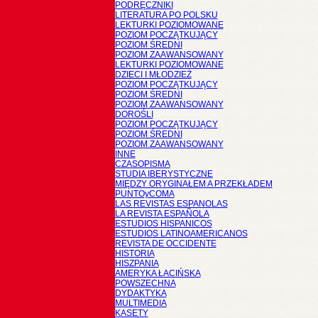
PODRĘCZNIKI
LITERATURA PO POLSKU
LEKTURKI POZIOMOWANE
POZIOM POCZĄTKUJĄCY
POZIOM ŚREDNI
POZIOM ZAAWANSOWANY
LEKTURKI POZIOMOWANE
DZIECI I MŁODZIEŻ
POZIOM POCZĄTKUJĄCY
POZIOM ŚREDNI
POZIOM ZAAWANSOWANY
DOROŚLI
POZIOM POCZĄTKUJĄCY
POZIOM ŚREDNI
POZIOM ZAAWANSOWANY
INNE
CZASOPISMA
STUDIA IBERYSTYCZNE
MIĘDZY ORYGINAŁEM A PRZEKŁADEM
PUNTOyCOMA
LAS REVISTAS ESPANOLAS
LA REVISTA ESPAÑOLA
ESTUDIOS HISPANICOS
ESTUDIOS LATINOAMERICANOS
REVISTA DE OCCIDENTE
HISTORIA
HISZPANIA
AMERYKA ŁACIŃSKA
POWSZECHNA
DYDAKTYKA
MULTIMEDIA
KASETY