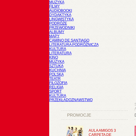
MUZYKA
FILMY
AUDIOBOOKI
DYDAKTYKA
LINGWISTYKA
PODRÓŻE
PRZEWODNIKI
ALBUMY
MAPY
CAMINO DE SANTIAGO
LITERATURA PODRÓŻNICZA
KULTURA
LITERATURA
KINO
MUZYKA
SZTUKA
KUCHNIA
POLSKA
TEATR
FILOZOFIA
RELIGIA
SPORT
KULTURA
PRZEKŁADOZNAWSTWO
PROMOCJE
AULA AMIGOS 3
CARPETA DE