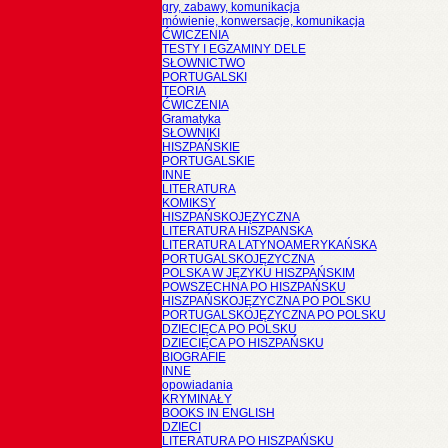
gry, zabawy, komunikacja
mówienie, konwersacje, komunikacja
ĆWICZENIA
TESTY I EGZAMINY DELE
SŁOWNICTWO
PORTUGALSKI
TEORIA
ĆWICZENIA
Gramatyka
SŁOWNIKI
HISZPAŃSKIE
PORTUGALSKIE
INNE
LITERATURA
KOMIKSY
HISZPAŃSKOJĘZYCZNA
LITERATURA HISZPANSKA
LITERATURA LATYNOAMERYKAŃSKA
PORTUGALSKOJĘZYCZNA
POLSKA W JĘZYKU HISZPAŃSKIM
POWSZECHNA PO HISZPAŃSKU
HISZPAŃSKOJĘZYCZNA PO POLSKU
PORTUGALSKOJĘZYCZNA PO POLSKU
DZIECIĘCA PO POLSKU
DZIECIĘCA PO HISZPAŃSKU
BIOGRAFIE
INNE
opowiadania
KRYMINAŁY
BOOKS IN ENGLISH
DZIECI
LITERATURA PO HISZPAŃSKU