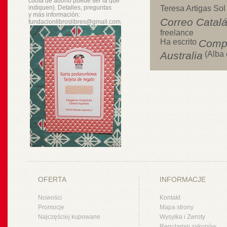
cuota de abono puede ser la que
indiquen). Detalles, preguntas
Teresa Artigas Sol
y
más
información:
Correo Catal
fundacionlibroslibres@gmail.com.
freelance
Ha escrito
Compl
Australia
(Alba 
OFERTA
INFORMACJE
Nowości
Kontakt
Promocje
Mapa strony
Najczęściej kupowane
Wysyłka i Zwroty
Regulamin zakupów