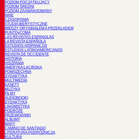
POZIOM POCZĄTKUJĄCY
POZIOM ŚREDNI
POZIOM ZAAWANSOWANY
INNE
CZASOPISMA
STUDIA IBERYSTYCZNE
MIĘDZY ORYGINAŁEM A PRZEKŁADEM
PUNTOyCOMA
LAS REVISTAS ESPANOLAS
LA REVISTA ESPAÑOLA
ESTUDIOS HISPANICOS
ESTUDIOS LATINOAMERICANOS
REVISTA DE OCCIDENTE
HISTORIA
HISZPANIA
AMERYKA ŁACIŃSKA
POWSZECHNA
DYDAKTYKA
MULTIMEDIA
KASETY
MUZYKA
FILMY
AUDIOBOOKI
DYDAKTYKA
LINGWISTYKA
PODRÓŻE
PRZEWODNIKI
ALBUMY
MAPY
CAMINO DE SANTIAGO
LITERATURA PODRÓŻNICZA
KULTURA