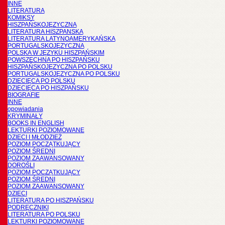
INNE
LITERATURA
KOMIKSY
HISZPAŃSKOJĘZYCZNA
LITERATURA HISZPANSKA
LITERATURA LATYNOAMERYKAŃSKA
PORTUGALSKOJĘZYCZNA
POLSKA W JĘZYKU HISZPAŃSKIM
POWSZECHNA PO HISZPAŃSKU
HISZPAŃSKOJĘZYCZNA PO POLSKU
PORTUGALSKOJĘZYCZNA PO POLSKU
DZIECIĘCA PO POLSKU
DZIECIĘCA PO HISZPAŃSKU
BIOGRAFIE
INNE
opowiadania
KRYMINAŁY
BOOKS IN ENGLISH
LEKTURKI POZIOMOWANE
DZIECI I MŁODZIEŻ
POZIOM POCZĄTKUJĄCY
POZIOM ŚREDNI
POZIOM ZAAWANSOWANY
DOROŚLI
POZIOM POCZĄTKUJĄCY
POZIOM ŚREDNI
POZIOM ZAAWANSOWANY
DZIECI
LITERATURA PO HISZPAŃSKU
PODRĘCZNIKI
LITERATURA PO POLSKU
LEKTURKI POZIOMOWANE