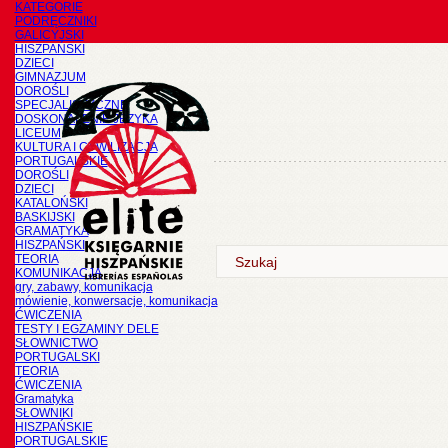
KATEGORIE
PODRĘCZNIKI
GALICYJSKI
HISZPAŃSKI
DZIECI
GIMNAZJUM
DOROŚLI
SPECJALISTYCZNE
DOSKONALENIE JĘZYKA
LICEUM
KULTURA I CYWILIZACJA
PORTUGALSKIE
DOROŚLI
DZIECI
KATALOŃSKI
BASKIJSKI
GRAMATYKA
HISZPAŃSKI
TEORIA
KOMUNIKACJA
gry, zabawy, komunikacja
mówienie, konwersacje, komunikacja
ĆWICZENIA
TESTY I EGZAMINY DELE
SŁOWNICTWO
PORTUGALSKI
TEORIA
ĆWICZENIA
Gramatyka
SŁOWNIKI
HISZPAŃSKIE
PORTUGALSKIE