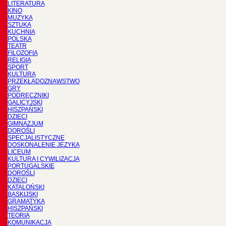
LITERATURA
KINO
MUZYKA
SZTUKA
KUCHNIA
POLSKA
TEATR
FILOZOFIA
RELIGIA
SPORT
KULTURA
PRZEKŁADOZNAWSTWO
GRY
PODRĘCZNIKI
GALICYJSKI
HISZPAŃSKI
DZIECI
GIMNAZJUM
DOROŚLI
SPECJALISTYCZNE
DOSKONALENIE JĘZYKA
LICEUM
KULTURA I CYWILIZACJA
PORTUGALSKIE
DOROŚLI
DZIECI
KATALOŃSKI
BASKIJSKI
GRAMATYKA
HISZPAŃSKI
TEORIA
KOMUNIKACJA