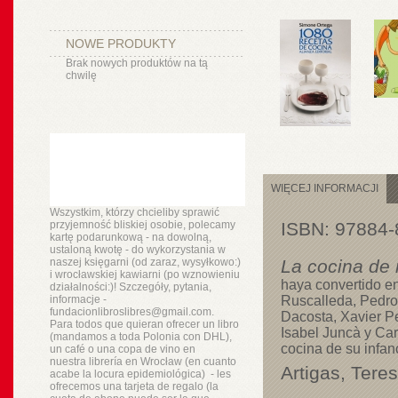
NOWE PRODUKTY
Brak nowych produktów na tą
chwilę
WIĘCEJ INFORMACJI
Wszystkim, którzy chcieliby sprawić
przyjemność bliskiej osobie, polecamy
ISBN: 97884
kartę podarunkową - na dowolną,
ustaloną kwotę - do wykorzystania w
naszej księgarni (od zaraz, wysyłkowo:)
La cocina de
i wrocławskiej kawiarni (po wznowieniu
haya convertido en
działalności:)! Szczegóły, pytania,
informacje -
Ruscalleda, Pedro
fundacionlibroslibres@gmail.com.
Dacosta, Xavier Pe
Para todos que quieran ofrecer un libro
Isabel Juncà y Car
(mandamos a toda Polonia con DHL),
cocina de su infan
un
café o
una copa de vino en
nuestra
librería
en Wrocław (en cuanto
Artigas, Tere
acabe la locura epidemiológica) - les
ofrecemos una tarjeta de regalo (la