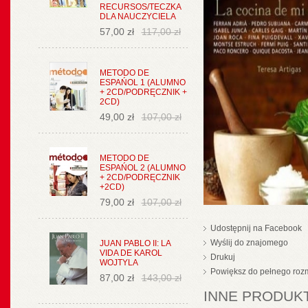
RECURSOS/TECZKA
DLA NAUCZYCIELA
57,00 zł
117,00 zł
METODO DE
ESPAŃOL 1 (ALUMNO
+ 2CD/PODRĘCZNIK +
2CD)
49,00 zł
107,00 zł
METODO DE
ESPAŃOL 2 (ALUMNO
+ 2CD/PODRĘCZNIK
+2CD)
79,00 zł
107,00 zł
Udostępnij na Facebook
Wyślij do znajomego
JUAN PABLO II: LA
VIDA DE KAROL
Drukuj
WOJTYLA
Powiększ do pełnego roz
87,00 zł
143,00 zł
INNE PRODUKT