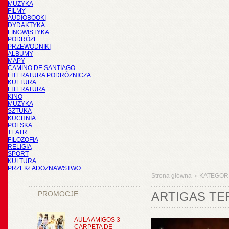
MUZYKA
FILMY
AUDIOBOOKI
DYDAKTYKA
LINGWISTYKA
PODRÓŻE
PRZEWODNIKI
ALBUMY
MAPY
CAMINO DE SANTIAGO
LITERATURA PODRÓŻNICZA
KULTURA
LITERATURA
KINO
MUZYKA
SZTUKA
KUCHNIA
POLSKA
TEATR
FILOZOFIA
RELIGIA
SPORT
KULTURA
PRZEKŁADOZNAWSTWO
Strona główna
KATEGOR
>
PROMOCJE
ARTIGAS TE
AULA AMIGOS 3
CARPETA DE