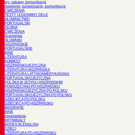
gry, zabawy, komunikacja
mówienie, konwersacje, komunikacja
ĆWICZENIA
TESTY I EGZAMINY DELE
SŁOWNICTWO
PORTUGALSKI
TEORIA
ĆWICZENIA
Gramatyka
SŁOWNIKI
HISZPAŃSKIE
PORTUGALSKIE
INNE
LITERATURA
KOMIKSY
HISZPAŃSKOJĘZYCZNA
LITERATURA HISZPANSKA
LITERATURA LATYNOAMERYKAŃSKA
PORTUGALSKOJĘZYCZNA
POLSKA W JĘZYKU HISZPAŃSKIM
POWSZECHNA PO HISZPAŃSKU
HISZPAŃSKOJĘZYCZNA PO POLSKU
PORTUGALSKOJĘZYCZNA PO POLSKU
DZIECIĘCA PO POLSKU
DZIECIĘCA PO HISZPAŃSKU
BIOGRAFIE
INNE
opowiadania
KRYMINAŁY
BOOKS IN ENGLISH
DZIECI
LITERATURA PO HISZPAŃSKU