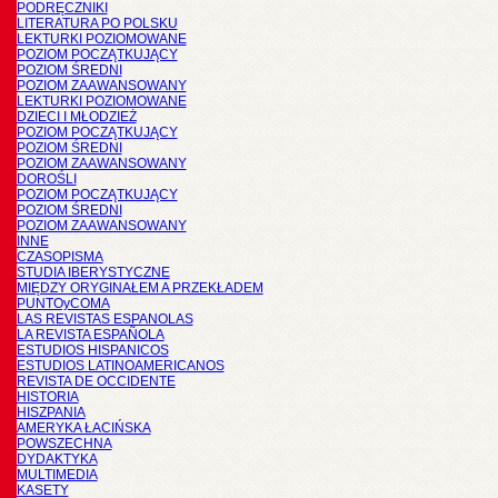
PODRĘCZNIKI
LITERATURA PO POLSKU
LEKTURKI POZIOMOWANE
POZIOM POCZĄTKUJĄCY
POZIOM ŚREDNI
POZIOM ZAAWANSOWANY
LEKTURKI POZIOMOWANE
DZIECI I MŁODZIEŻ
POZIOM POCZĄTKUJĄCY
POZIOM ŚREDNI
POZIOM ZAAWANSOWANY
DOROŚLI
POZIOM POCZĄTKUJĄCY
POZIOM ŚREDNI
POZIOM ZAAWANSOWANY
INNE
CZASOPISMA
STUDIA IBERYSTYCZNE
MIĘDZY ORYGINAŁEM A PRZEKŁADEM
PUNTOyCOMA
LAS REVISTAS ESPANOLAS
LA REVISTA ESPAÑOLA
ESTUDIOS HISPANICOS
ESTUDIOS LATINOAMERICANOS
REVISTA DE OCCIDENTE
HISTORIA
HISZPANIA
AMERYKA ŁACIŃSKA
POWSZECHNA
DYDAKTYKA
MULTIMEDIA
KASETY