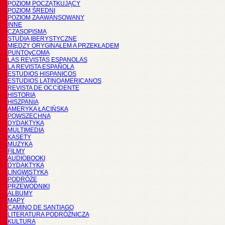
POZIOM POCZĄTKUJĄCY
POZIOM ŚREDNI
POZIOM ZAAWANSOWANY
INNE
CZASOPISMA
STUDIA IBERYSTYCZNE
MIĘDZY ORYGINAŁEM A PRZEKŁADEM
PUNTOyCOMA
LAS REVISTAS ESPANOLAS
LA REVISTA ESPAÑOLA
ESTUDIOS HISPANICOS
ESTUDIOS LATINOAMERICANOS
REVISTA DE OCCIDENTE
HISTORIA
HISZPANIA
AMERYKA ŁACIŃSKA
POWSZECHNA
DYDAKTYKA
MULTIMEDIA
KASETY
MUZYKA
FILMY
AUDIOBOOKI
DYDAKTYKA
LINGWISTYKA
PODRÓŻE
PRZEWODNIKI
ALBUMY
MAPY
CAMINO DE SANTIAGO
LITERATURA PODRÓŻNICZA
KULTURA