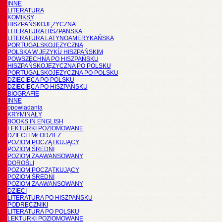
INNE
LITERATURA
KOMIKSY
HISZPAŃSKOJĘZYCZNA
LITERATURA HISZPANSKA
LITERATURA LATYNOAMERYKAŃSKA
PORTUGALSKOJĘZYCZNA
POLSKA W JĘZYKU HISZPAŃSKIM
POWSZECHNA PO HISZPAŃSKU
HISZPAŃSKOJĘZYCZNA PO POLSKU
PORTUGALSKOJĘZYCZNA PO POLSKU
DZIECIĘCA PO POLSKU
DZIECIĘCA PO HISZPAŃSKU
BIOGRAFIE
INNE
opowiadania
KRYMINAŁY
BOOKS IN ENGLISH
LEKTURKI POZIOMOWANE
DZIECI I MŁODZIEŻ
POZIOM POCZĄTKUJĄCY
POZIOM ŚREDNI
POZIOM ZAAWANSOWANY
DOROŚLI
POZIOM POCZĄTKUJĄCY
POZIOM ŚREDNI
POZIOM ZAAWANSOWANY
DZIECI
LITERATURA PO HISZPAŃSKU
PODRĘCZNIKI
LITERATURA PO POLSKU
LEKTURKI POZIOMOWANE