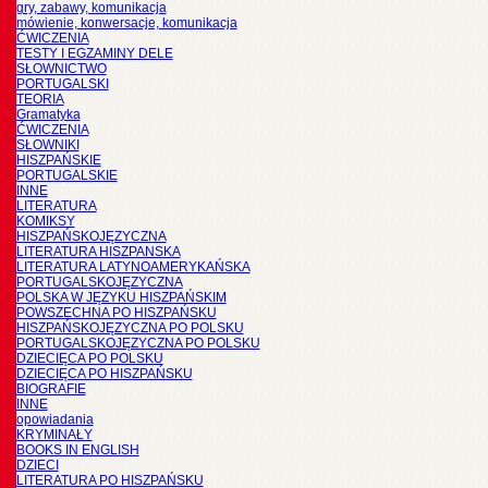
gry, zabawy, komunikacja
mówienie, konwersacje, komunikacja
ĆWICZENIA
TESTY I EGZAMINY DELE
SŁOWNICTWO
PORTUGALSKI
TEORIA
Gramatyka
ĆWICZENIA
SŁOWNIKI
HISZPAŃSKIE
PORTUGALSKIE
INNE
LITERATURA
KOMIKSY
HISZPAŃSKOJĘZYCZNA
LITERATURA HISZPANSKA
LITERATURA LATYNOAMERYKAŃSKA
PORTUGALSKOJĘZYCZNA
POLSKA W JĘZYKU HISZPAŃSKIM
POWSZECHNA PO HISZPAŃSKU
HISZPAŃSKOJĘZYCZNA PO POLSKU
PORTUGALSKOJĘZYCZNA PO POLSKU
DZIECIĘCA PO POLSKU
DZIECIĘCA PO HISZPAŃSKU
BIOGRAFIE
INNE
opowiadania
KRYMINAŁY
BOOKS IN ENGLISH
DZIECI
LITERATURA PO HISZPAŃSKU