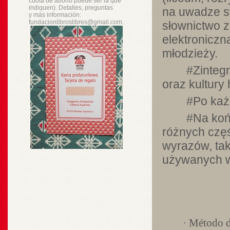
cuota de abono puede ser la que
indiquen). Detalles, preguntas
na uwadze s
y
más
información:
fundacionlibroslibres@gmail.com.
słownictwo z
elektroniczn
młodzieży.
#Zinteg
oraz kultury 
#Po każ
#Na koń
różnych częś
wyrazów, tak
używanych w
· Método d