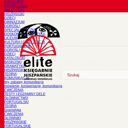
KATEGORIE
PODRĘCZNIKI
GALICYJSKI
HISZPAŃSKI
DZIECI
GIMNAZJUM
DOROŚLI
SPECJALISTYCZNE
DOSKONALENIE JĘZYKA
LICEUM
KULTURA I CYWILIZACJA
PORTUGALSKIE
DOROŚLI
DZIECI
KATALOŃSKI
BASKIJSKI
GRAMATYKA
HISZPAŃSKI
TEORIA
KOMUNIKACJA
gry, zabawy, komunikacja
mówienie, konwersacje, komunikacja
ĆWICZENIA
TESTY I EGZAMINY DELE
SŁOWNICTWO
PORTUGALSKI
TEORIA
Gramatyka
ĆWICZENIA
SŁOWNIKI
HISZPAŃSKIE
PORTUGALSKIE