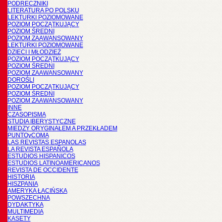
PODRĘCZNIKI
LITERATURA PO POLSKU
LEKTURKI POZIOMOWANE
POZIOM POCZĄTKUJĄCY
POZIOM ŚREDNI
POZIOM ZAAWANSOWANY
LEKTURKI POZIOMOWANE
DZIECI I MŁODZIEŻ
POZIOM POCZĄTKUJĄCY
POZIOM ŚREDNI
POZIOM ZAAWANSOWANY
DOROŚLI
POZIOM POCZĄTKUJĄCY
POZIOM ŚREDNI
POZIOM ZAAWANSOWANY
INNE
CZASOPISMA
STUDIA IBERYSTYCZNE
MIĘDZY ORYGINAŁEM A PRZEKŁADEM
PUNTOyCOMA
LAS REVISTAS ESPANOLAS
LA REVISTA ESPAÑOLA
ESTUDIOS HISPANICOS
ESTUDIOS LATINOAMERICANOS
REVISTA DE OCCIDENTE
HISTORIA
HISZPANIA
AMERYKA ŁACIŃSKA
POWSZECHNA
DYDAKTYKA
MULTIMEDIA
KASETY