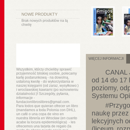
NOWE PRODUKTY
Brak nowych produktów na tą
chwilę
WIĘCEJ INFORMACJI
Wszystkim, którzy chcieliby sprawić
CANAL J
przyjemność bliskiej osobie, polecamy
kartę podarunkową - na dowolną,
od 14 do 17 
ustaloną kwotę - do wykorzystania w
naszej księgarni (od zaraz, wysyłkowo:)
poziomy, od
i wrocławskiej kawiarni (po wznowieniu
działalności:)! Szczegóły, pytania,
Systemu Opi
informacje -
fundacionlibroslibres@gmail.com.
#Przygo
Para todos que quieran ofrecer un libro
(mandamos a toda Polonia con DHL),
naukę przez
un
café o
una copa de vino en
nuestra
librería
en Wrocław (en cuanto
lekcyjnych 
acabe la locura epidemiológica) - les
ofrecemos una tarjeta de regalo (la
(liceum, roz