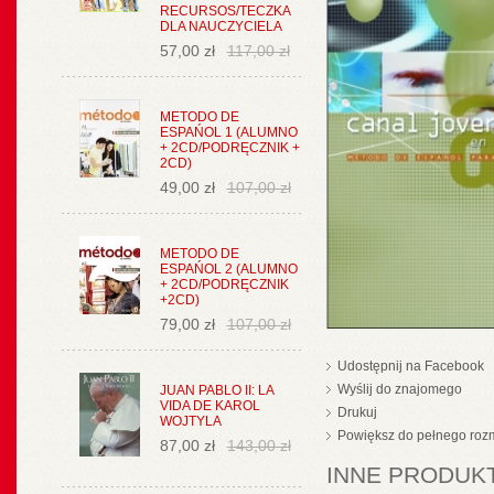
RECURSOS/TECZKA
DLA NAUCZYCIELA
57,00 zł
117,00 zł
METODO DE
ESPAŃOL 1 (ALUMNO
+ 2CD/PODRĘCZNIK +
2CD)
49,00 zł
107,00 zł
METODO DE
ESPAŃOL 2 (ALUMNO
+ 2CD/PODRĘCZNIK
+2CD)
79,00 zł
107,00 zł
Udostępnij na Facebook
Wyślij do znajomego
JUAN PABLO II: LA
VIDA DE KAROL
Drukuj
WOJTYLA
Powiększ do pełnego roz
87,00 zł
143,00 zł
INNE PRODUKT