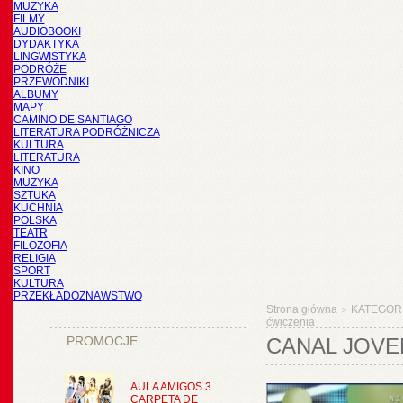
MUZYKA
FILMY
AUDIOBOOKI
DYDAKTYKA
LINGWISTYKA
PODRÓŻE
PRZEWODNIKI
ALBUMY
MAPY
CAMINO DE SANTIAGO
LITERATURA PODRÓŻNICZA
KULTURA
LITERATURA
KINO
MUZYKA
SZTUKA
KUCHNIA
POLSKA
TEATR
FILOZOFIA
RELIGIA
SPORT
KULTURA
PRZEKŁADOZNAWSTWO
Strona główna
KATEGOR
>
ćwiczenia
PROMOCJE
CANAL JOVE
AULA AMIGOS 3
CARPETA DE