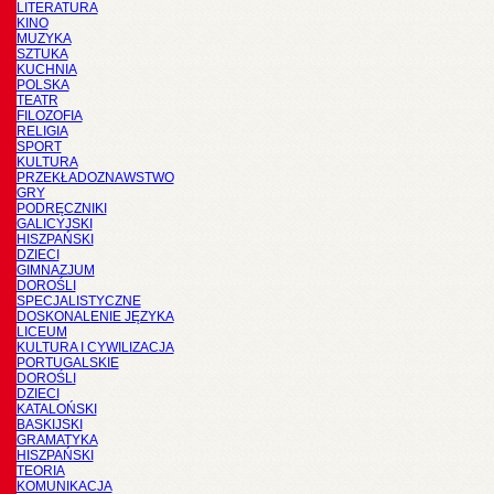
LITERATURA
KINO
MUZYKA
SZTUKA
KUCHNIA
POLSKA
TEATR
FILOZOFIA
RELIGIA
SPORT
KULTURA
PRZEKŁADOZNAWSTWO
GRY
PODRĘCZNIKI
GALICYJSKI
HISZPAŃSKI
DZIECI
GIMNAZJUM
DOROŚLI
SPECJALISTYCZNE
DOSKONALENIE JĘZYKA
LICEUM
KULTURA I CYWILIZACJA
PORTUGALSKIE
DOROŚLI
DZIECI
KATALOŃSKI
BASKIJSKI
GRAMATYKA
HISZPAŃSKI
TEORIA
KOMUNIKACJA