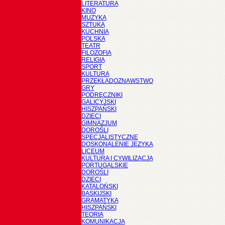
LITERATURA
KINO
MUZYKA
SZTUKA
KUCHNIA
POLSKA
TEATR
FILOZOFIA
RELIGIA
SPORT
KULTURA
PRZEKŁADOZNAWSTWO
GRY
PODRĘCZNIKI
GALICYJSKI
HISZPAŃSKI
DZIECI
GIMNAZJUM
DOROŚLI
SPECJALISTYCZNE
DOSKONALENIE JĘZYKA
LICEUM
KULTURA I CYWILIZACJA
PORTUGALSKIE
DOROŚLI
DZIECI
KATALOŃSKI
BASKIJSKI
GRAMATYKA
HISZPAŃSKI
TEORIA
KOMUNIKACJA