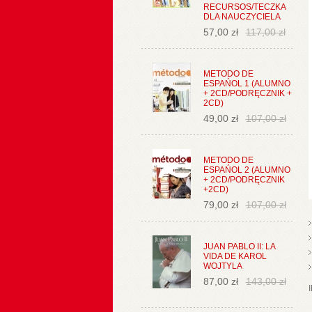
RECURSOS/TECZKA
DLA NAUCZYCIELA
57,00 zł
117,00 zł
METODO DE
ESPAŃOL 1 (ALUMNO
+ 2CD/PODRĘCZNIK +
2CD)
49,00 zł
107,00 zł
METODO DE
ESPAŃOL 2 (ALUMNO
+ 2CD/PODRĘCZNIK
+2CD)
79,00 zł
107,00 zł
JUAN PABLO II: LA
VIDA DE KAROL
WOJTYLA
87,00 zł
143,00 zł