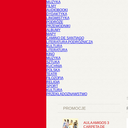
MUZYKA
FILMY
AUDIOBOOKI
DYDAKTYKA
LINGWISTYKA
PODRÓŻE
PRZEWODNIKI
ALBUMY
MAPY
CAMINO DE SANTIAGO
LITERATURA PODRÓŻNICZA
KULTURA
LITERATURA
KINO
MUZYKA
SZTUKA
KUCHNIA
POLSKA
TEATR
FILOZOFIA
RELIGIA
SPORT
KULTURA
PRZEKŁADOZNAWSTWO
PROMOCJE
AULA AMIGOS 3
CARPETA DE