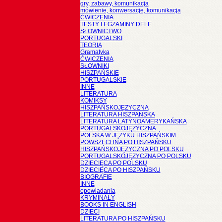
gry, zabawy, komunikacja
mówienie, konwersacje, komunikacja
ĆWICZENIA
TESTY I EGZAMINY DELE
SŁOWNICTWO
PORTUGALSKI
TEORIA
Gramatyka
ĆWICZENIA
SŁOWNIKI
HISZPAŃSKIE
PORTUGALSKIE
INNE
LITERATURA
KOMIKSY
HISZPAŃSKOJĘZYCZNA
LITERATURA HISZPANSKA
LITERATURA LATYNOAMERYKAŃSKA
PORTUGALSKOJĘZYCZNA
POLSKA W JĘZYKU HISZPAŃSKIM
POWSZECHNA PO HISZPAŃSKU
HISZPAŃSKOJĘZYCZNA PO POLSKU
PORTUGALSKOJĘZYCZNA PO POLSKU
DZIECIĘCA PO POLSKU
DZIECIĘCA PO HISZPAŃSKU
BIOGRAFIE
INNE
opowiadania
KRYMINAŁY
BOOKS IN ENGLISH
DZIECI
LITERATURA PO HISZPAŃSKU