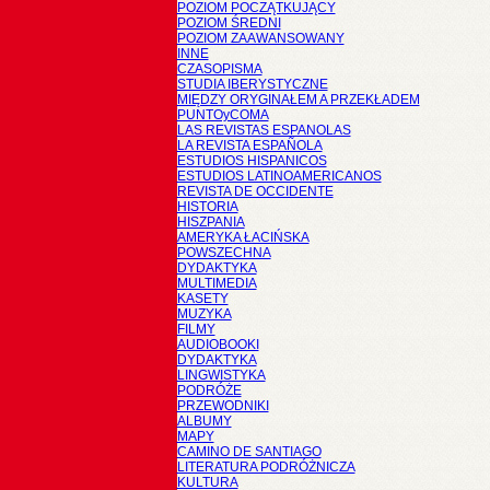
POZIOM POCZĄTKUJĄCY
POZIOM ŚREDNI
POZIOM ZAAWANSOWANY
INNE
CZASOPISMA
STUDIA IBERYSTYCZNE
MIĘDZY ORYGINAŁEM A PRZEKŁADEM
PUNTOyCOMA
LAS REVISTAS ESPANOLAS
LA REVISTA ESPAÑOLA
ESTUDIOS HISPANICOS
ESTUDIOS LATINOAMERICANOS
REVISTA DE OCCIDENTE
HISTORIA
HISZPANIA
AMERYKA ŁACIŃSKA
POWSZECHNA
DYDAKTYKA
MULTIMEDIA
KASETY
MUZYKA
FILMY
AUDIOBOOKI
DYDAKTYKA
LINGWISTYKA
PODRÓŻE
PRZEWODNIKI
ALBUMY
MAPY
CAMINO DE SANTIAGO
LITERATURA PODRÓŻNICZA
KULTURA