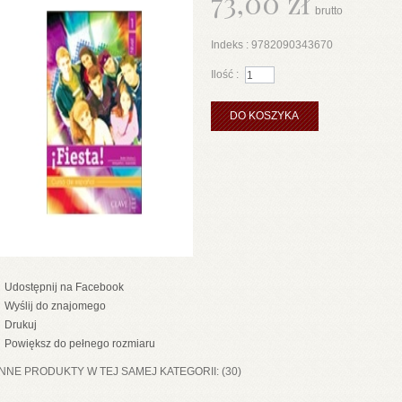
73,00 zł
brutto
Indeks :
9782090343670
Ilość :
DO KOSZYKA
Udostępnij na Facebook
Wyślij do znajomego
Drukuj
Powiększ do pełnego rozmiaru
INNE PRODUKTY W TEJ SAMEJ KATEGORII: (30)