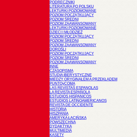
PODRĘCZNIKI
LITERATURA PO POLSKU
LEKTURKI POZIOMOWANE
POZIOM POCZĄTKUJĄCY
POZIOM ŚREDNI
POZIOM ZAAWANSOWANY
LEKTURKI POZIOMOWANE
DZIECI I MŁODZIEŻ
POZIOM POCZĄTKUJĄCY
POZIOM ŚREDNI
POZIOM ZAAWANSOWANY
DOROŚLI
POZIOM POCZĄTKUJĄCY
POZIOM ŚREDNI
POZIOM ZAAWANSOWANY
INNE
CZASOPISMA
STUDIA IBERYSTYCZNE
MIĘDZY ORYGINAŁEM A PRZEKŁADEM
PUNTOyCOMA
LAS REVISTAS ESPANOLAS
LA REVISTA ESPAÑOLA
ESTUDIOS HISPANICOS
ESTUDIOS LATINOAMERICANOS
REVISTA DE OCCIDENTE
HISTORIA
HISZPANIA
AMERYKA ŁACIŃSKA
POWSZECHNA
DYDAKTYKA
MULTIMEDIA
KASETY