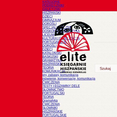
KATEGORIE
PODRĘCZNIKI
GALICYJSKI
HISZPAŃSKI
DZIECI
GIMNAZJUM
DOROŚLI
SPECJALISTYCZNE
DOSKONALENIE JĘZYKA
LICEUM
KULTURA I CYWILIZACJA
PORTUGALSKIE
DOROŚLI
DZIECI
KATALOŃSKI
BASKIJSKI
GRAMATYKA
HISZPAŃSKI
TEORIA
KOMUNIKACJA
gry, zabawy, komunikacja
mówienie, konwersacje, komunikacja
ĆWICZENIA
TESTY I EGZAMINY DELE
SŁOWNICTWO
PORTUGALSKI
TEORIA
Gramatyka
ĆWICZENIA
SŁOWNIKI
HISZPAŃSKIE
PORTUGALSKIE