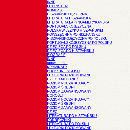
INNE
LITERATURA
KOMIKSY
HISZPAŃSKOJĘZYCZNA
LITERATURA HISZPANSKA
LITERATURA LATYNOAMERYKAŃSKA
PORTUGALSKOJĘZYCZNA
POLSKA W JĘZYKU HISZPAŃSKIM
POWSZECHNA PO HISZPAŃSKU
HISZPAŃSKOJĘZYCZNA PO POLSKU
PORTUGALSKOJĘZYCZNA PO POLSKU
DZIECIĘCA PO POLSKU
DZIECIĘCA PO HISZPAŃSKU
BIOGRAFIE
INNE
opowiadania
KRYMINAŁY
BOOKS IN ENGLISH
LEKTURKI POZIOMOWANE
DZIECI I MŁODZIEŻ
POZIOM POCZĄTKUJĄCY
POZIOM ŚREDNI
POZIOM ZAAWANSOWANY
DOROŚLI
POZIOM POCZĄTKUJĄCY
POZIOM ŚREDNI
POZIOM ZAAWANSOWANY
DZIECI
LITERATURA PO HISZPAŃSKU
PODRĘCZNIKI
LITERATURA PO POLSKU
LEKTURKI POZIOMOWANE