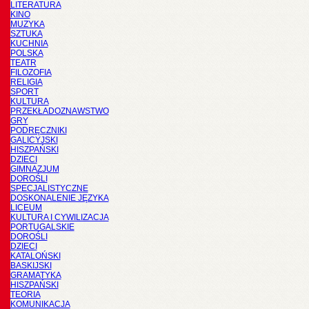
LITERATURA
KINO
MUZYKA
SZTUKA
KUCHNIA
POLSKA
TEATR
FILOZOFIA
RELIGIA
SPORT
KULTURA
PRZEKŁADOZNAWSTWO
GRY
PODRĘCZNIKI
GALICYJSKI
HISZPAŃSKI
DZIECI
GIMNAZJUM
DOROŚLI
SPECJALISTYCZNE
DOSKONALENIE JĘZYKA
LICEUM
KULTURA I CYWILIZACJA
PORTUGALSKIE
DOROŚLI
DZIECI
KATALOŃSKI
BASKIJSKI
GRAMATYKA
HISZPAŃSKI
TEORIA
KOMUNIKACJA