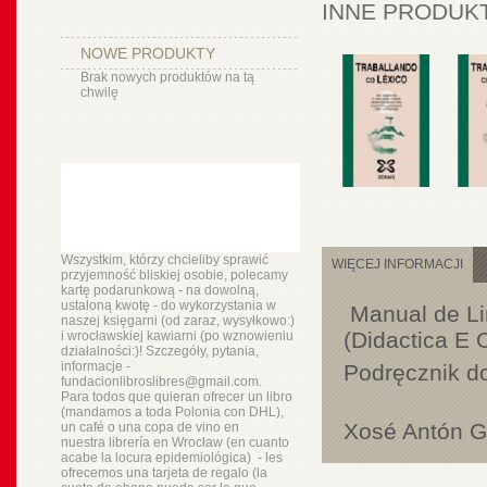
INNE PRODUKT
NOWE PRODUKTY
Brak nowych produktów na tą
chwilę
Wszystkim, którzy chcieliby sprawić
WIĘCEJ INFORMACJI
przyjemność bliskiej osobie, polecamy
kartę podarunkową - na dowolną,
ustaloną kwotę - do wykorzystania w
Manual de Lin
naszej księgarni (od zaraz, wysyłkowo:)
(Didactica E 
i wrocławskiej kawiarni (po wznowieniu
działalności:)! Szczegóły, pytania,
informacje -
Podręcznik d
fundacionlibroslibres@gmail.com.
Para todos que quieran ofrecer un libro
(mandamos a toda Polonia con DHL),
Xosé Antón G
un
café o
una copa de vino en
nuestra
librería
en Wrocław (en cuanto
acabe la locura epidemiológica) - les
ofrecemos una tarjeta de regalo (la