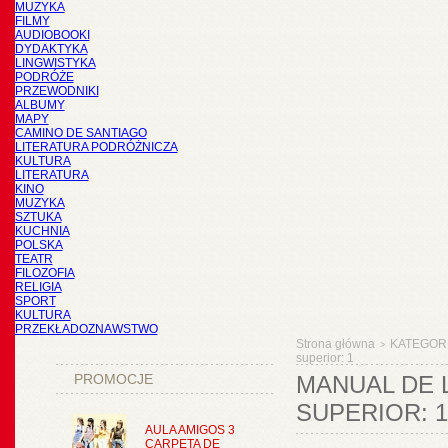
MUZYKA
FILMY
AUDIOBOOKI
DYDAKTYKA
LINGWISTYKA
PODRÓŻE
PRZEWODNIKI
ALBUMY
MAPY
CAMINO DE SANTIAGO
LITERATURA PODRÓŻNICZA
KULTURA
LITERATURA
KINO
MUZYKA
SZTUKA
KUCHNIA
POLSKA
TEATR
FILOZOFIA
RELIGIA
SPORT
KULTURA
PRZEKŁADOZNAWSTWO
Strona główna
KATEGOR
>
superior: 1
PROMOCJE
MANUAL DE L
SUPERIOR: 1
AULA AMIGOS 3
CARPETA DE