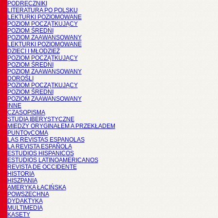
PODRĘCZNIKI
LITERATURA PO POLSKU
LEKTURKI POZIOMOWANE
POZIOM POCZĄTKUJĄCY
POZIOM ŚREDNI
POZIOM ZAAWANSOWANY
LEKTURKI POZIOMOWANE
DZIECI I MŁODZIEŻ
POZIOM POCZĄTKUJĄCY
POZIOM ŚREDNI
POZIOM ZAAWANSOWANY
DOROŚLI
POZIOM POCZĄTKUJĄCY
POZIOM ŚREDNI
POZIOM ZAAWANSOWANY
INNE
CZASOPISMA
STUDIA IBERYSTYCZNE
MIĘDZY ORYGINAŁEM A PRZEKŁADEM
PUNTOyCOMA
LAS REVISTAS ESPANOLAS
LA REVISTA ESPAÑOLA
ESTUDIOS HISPANICOS
ESTUDIOS LATINOAMERICANOS
REVISTA DE OCCIDENTE
HISTORIA
HISZPANIA
AMERYKA ŁACIŃSKA
POWSZECHNA
DYDAKTYKA
MULTIMEDIA
KASETY