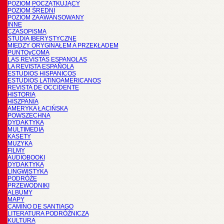
POZIOM POCZĄTKUJĄCY
POZIOM ŚREDNI
POZIOM ZAAWANSOWANY
INNE
CZASOPISMA
STUDIA IBERYSTYCZNE
MIĘDZY ORYGINAŁEM A PRZEKŁADEM
PUNTOyCOMA
LAS REVISTAS ESPANOLAS
LA REVISTA ESPAÑOLA
ESTUDIOS HISPANICOS
ESTUDIOS LATINOAMERICANOS
REVISTA DE OCCIDENTE
HISTORIA
HISZPANIA
AMERYKA ŁACIŃSKA
POWSZECHNA
DYDAKTYKA
MULTIMEDIA
KASETY
MUZYKA
FILMY
AUDIOBOOKI
DYDAKTYKA
LINGWISTYKA
PODRÓŻE
PRZEWODNIKI
ALBUMY
MAPY
CAMINO DE SANTIAGO
LITERATURA PODRÓŻNICZA
KULTURA