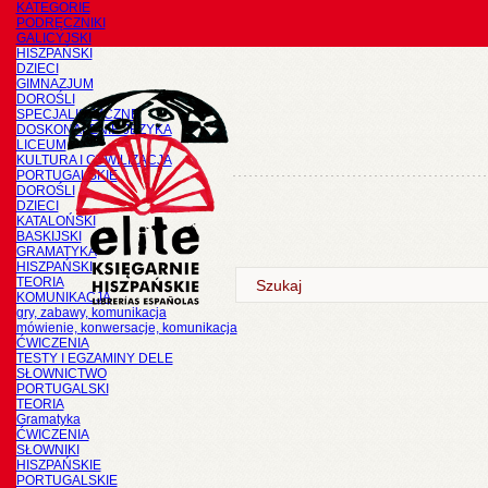
KATEGORIE
PODRĘCZNIKI
GALICYJSKI
HISZPAŃSKI
DZIECI
GIMNAZJUM
DOROŚLI
SPECJALISTYCZNE
DOSKONALENIE JĘZYKA
LICEUM
KULTURA I CYWILIZACJA
PORTUGALSKIE
DOROŚLI
DZIECI
KATALOŃSKI
BASKIJSKI
GRAMATYKA
HISZPAŃSKI
TEORIA
KOMUNIKACJA
gry, zabawy, komunikacja
mówienie, konwersacje, komunikacja
ĆWICZENIA
TESTY I EGZAMINY DELE
SŁOWNICTWO
PORTUGALSKI
TEORIA
Gramatyka
ĆWICZENIA
SŁOWNIKI
HISZPAŃSKIE
PORTUGALSKIE