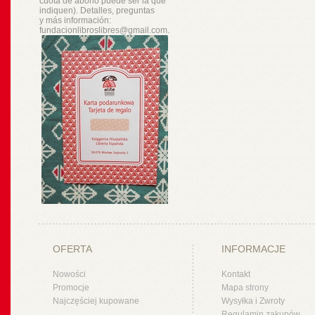
cuota de abono puede ser la que
indiquen). Detalles, preguntas
y
más
información:
fundacionlibroslibres@gmail.com.
OFERTA
INFORMACJE
Nowości
Kontakt
Promocje
Mapa strony
Najczęściej kupowane
Wysyłka i Zwroty
Regulamin zakupów