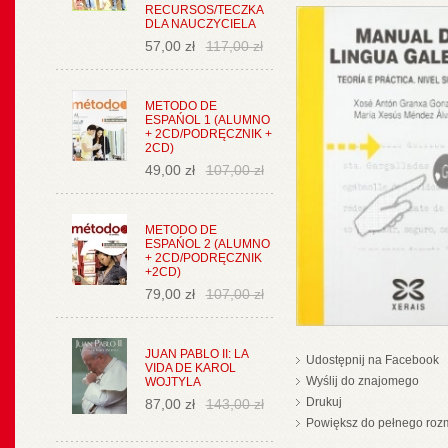
RECURSOS/TECZKA
DLA NAUCZYCIELA
57,00 zł
117,00 zł
METODO DE
ESPAŃOL 1 (ALUMNO
+ 2CD/PODRĘCZNIK +
2CD)
49,00 zł
107,00 zł
METODO DE
ESPAŃOL 2 (ALUMNO
+ 2CD/PODRĘCZNIK
+2CD)
79,00 zł
107,00 zł
JUAN PABLO II: LA
Udostępnij na Facebook
VIDA DE KAROL
Wyślij do znajomego
WOJTYLA
Drukuj
87,00 zł
143,00 zł
Powiększ do pełnego roz