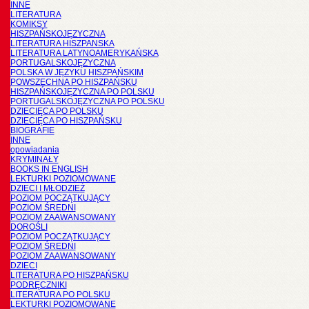
INNE
LITERATURA
KOMIKSY
HISZPAŃSKOJĘZYCZNA
LITERATURA HISZPANSKA
LITERATURA LATYNOAMERYKAŃSKA
PORTUGALSKOJĘZYCZNA
POLSKA W JĘZYKU HISZPAŃSKIM
POWSZECHNA PO HISZPAŃSKU
HISZPAŃSKOJĘZYCZNA PO POLSKU
PORTUGALSKOJĘZYCZNA PO POLSKU
DZIECIĘCA PO POLSKU
DZIECIĘCA PO HISZPAŃSKU
BIOGRAFIE
INNE
opowiadania
KRYMINAŁY
BOOKS IN ENGLISH
LEKTURKI POZIOMOWANE
DZIECI I MŁODZIEŻ
POZIOM POCZĄTKUJĄCY
POZIOM ŚREDNI
POZIOM ZAAWANSOWANY
DOROŚLI
POZIOM POCZĄTKUJĄCY
POZIOM ŚREDNI
POZIOM ZAAWANSOWANY
DZIECI
LITERATURA PO HISZPAŃSKU
PODRĘCZNIKI
LITERATURA PO POLSKU
LEKTURKI POZIOMOWANE