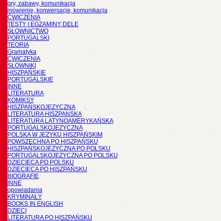
gry, zabawy, komunikacja
mówienie, konwersacje, komunikacja
ĆWICZENIA
TESTY I EGZAMINY DELE
SŁOWNICTWO
PORTUGALSKI
TEORIA
Gramatyka
ĆWICZENIA
SŁOWNIKI
HISZPAŃSKIE
PORTUGALSKIE
INNE
LITERATURA
KOMIKSY
HISZPAŃSKOJĘZYCZNA
LITERATURA HISZPANSKA
LITERATURA LATYNOAMERYKAŃSKA
PORTUGALSKOJĘZYCZNA
POLSKA W JĘZYKU HISZPAŃSKIM
POWSZECHNA PO HISZPAŃSKU
HISZPAŃSKOJĘZYCZNA PO POLSKU
PORTUGALSKOJĘZYCZNA PO POLSKU
DZIECIĘCA PO POLSKU
DZIECIĘCA PO HISZPAŃSKU
BIOGRAFIE
INNE
opowiadania
KRYMINAŁY
BOOKS IN ENGLISH
DZIECI
LITERATURA PO HISZPAŃSKU