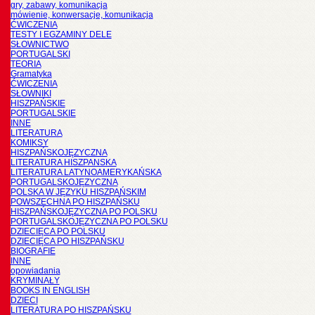
gry, zabawy, komunikacja
mówienie, konwersacje, komunikacja
ĆWICZENIA
TESTY I EGZAMINY DELE
SŁOWNICTWO
PORTUGALSKI
TEORIA
Gramatyka
ĆWICZENIA
SŁOWNIKI
HISZPAŃSKIE
PORTUGALSKIE
INNE
LITERATURA
KOMIKSY
HISZPAŃSKOJĘZYCZNA
LITERATURA HISZPANSKA
LITERATURA LATYNOAMERYKAŃSKA
PORTUGALSKOJĘZYCZNA
POLSKA W JĘZYKU HISZPAŃSKIM
POWSZECHNA PO HISZPAŃSKU
HISZPAŃSKOJĘZYCZNA PO POLSKU
PORTUGALSKOJĘZYCZNA PO POLSKU
DZIECIĘCA PO POLSKU
DZIECIĘCA PO HISZPAŃSKU
BIOGRAFIE
INNE
opowiadania
KRYMINAŁY
BOOKS IN ENGLISH
DZIECI
LITERATURA PO HISZPAŃSKU