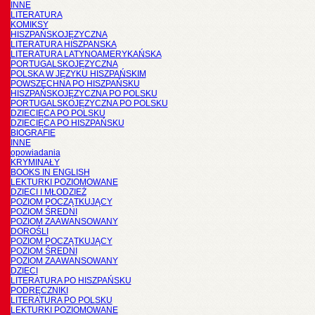
INNE
LITERATURA
KOMIKSY
HISZPAŃSKOJĘZYCZNA
LITERATURA HISZPANSKA
LITERATURA LATYNOAMERYKAŃSKA
PORTUGALSKOJĘZYCZNA
POLSKA W JĘZYKU HISZPAŃSKIM
POWSZECHNA PO HISZPAŃSKU
HISZPAŃSKOJĘZYCZNA PO POLSKU
PORTUGALSKOJĘZYCZNA PO POLSKU
DZIECIĘCA PO POLSKU
DZIECIĘCA PO HISZPAŃSKU
BIOGRAFIE
INNE
opowiadania
KRYMINAŁY
BOOKS IN ENGLISH
LEKTURKI POZIOMOWANE
DZIECI I MŁODZIEŻ
POZIOM POCZĄTKUJĄCY
POZIOM ŚREDNI
POZIOM ZAAWANSOWANY
DOROŚLI
POZIOM POCZĄTKUJĄCY
POZIOM ŚREDNI
POZIOM ZAAWANSOWANY
DZIECI
LITERATURA PO HISZPAŃSKU
PODRĘCZNIKI
LITERATURA PO POLSKU
LEKTURKI POZIOMOWANE