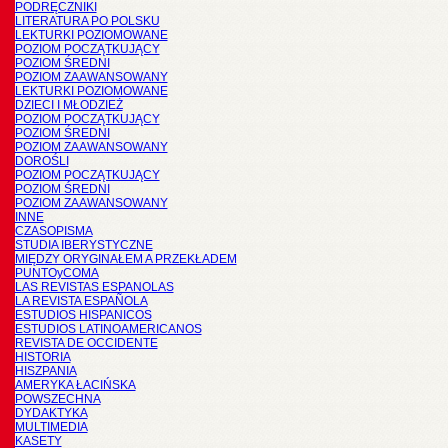
PODRĘCZNIKI
LITERATURA PO POLSKU
LEKTURKI POZIOMOWANE
POZIOM POCZĄTKUJĄCY
POZIOM ŚREDNI
POZIOM ZAAWANSOWANY
LEKTURKI POZIOMOWANE
DZIECI I MŁODZIEŻ
POZIOM POCZĄTKUJĄCY
POZIOM ŚREDNI
POZIOM ZAAWANSOWANY
DOROŚLI
POZIOM POCZĄTKUJĄCY
POZIOM ŚREDNI
POZIOM ZAAWANSOWANY
INNE
CZASOPISMA
STUDIA IBERYSTYCZNE
MIĘDZY ORYGINAŁEM A PRZEKŁADEM
PUNTOyCOMA
LAS REVISTAS ESPANOLAS
LA REVISTA ESPAÑOLA
ESTUDIOS HISPANICOS
ESTUDIOS LATINOAMERICANOS
REVISTA DE OCCIDENTE
HISTORIA
HISZPANIA
AMERYKA ŁACIŃSKA
POWSZECHNA
DYDAKTYKA
MULTIMEDIA
KASETY