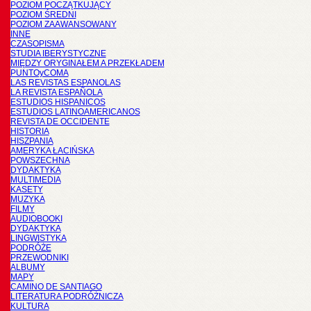
POZIOM POCZĄTKUJĄCY
POZIOM ŚREDNI
POZIOM ZAAWANSOWANY
INNE
CZASOPISMA
STUDIA IBERYSTYCZNE
MIĘDZY ORYGINAŁEM A PRZEKŁADEM
PUNTOyCOMA
LAS REVISTAS ESPANOLAS
LA REVISTA ESPAÑOLA
ESTUDIOS HISPANICOS
ESTUDIOS LATINOAMERICANOS
REVISTA DE OCCIDENTE
HISTORIA
HISZPANIA
AMERYKA ŁACIŃSKA
POWSZECHNA
DYDAKTYKA
MULTIMEDIA
KASETY
MUZYKA
FILMY
AUDIOBOOKI
DYDAKTYKA
LINGWISTYKA
PODRÓŻE
PRZEWODNIKI
ALBUMY
MAPY
CAMINO DE SANTIAGO
LITERATURA PODRÓŻNICZA
KULTURA