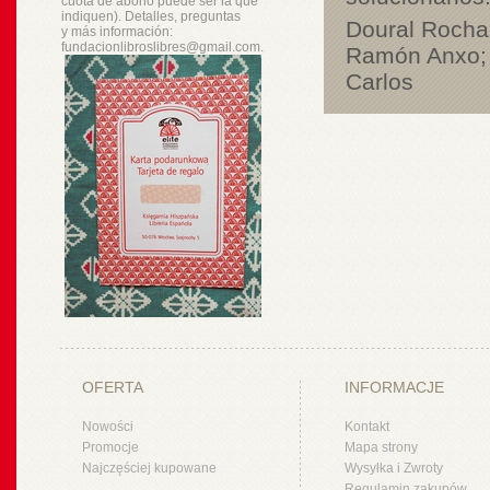
cuota de abono puede ser la que
indiquen). Detalles, preguntas
Doural Rocha
y
más
información:
fundacionlibroslibres@gmail.com.
Ramón Anxo; 
Carlos
OFERTA
INFORMACJE
Nowości
Kontakt
Promocje
Mapa strony
Najczęściej kupowane
Wysyłka i Zwroty
Regulamin zakupów