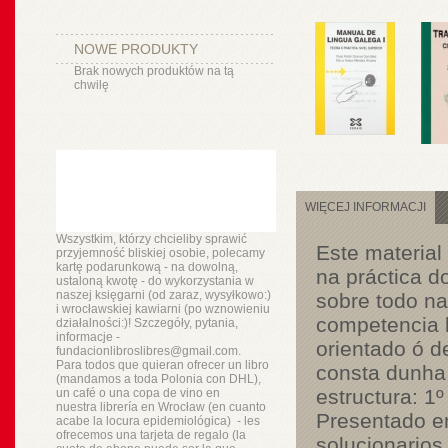
NOWE PRODUKTY
Brak nowych produktów na tą
chwilę
WIĘCEJ INFORMACJI
Wszystkim, którzy chcieliby sprawić
Este material
przyjemność bliskiej osobie, polecamy
kartę podarunkową - na dowolną,
na práctica d
ustaloną kwotę - do wykorzystania w
naszej księgarni (od zaraz, wysyłkowo:)
sobre todo na
i wrocławskiej kawiarni (po wznowieniu
competencia l
działalności:)! Szczegóły, pytania,
informacje -
orientado ó d
fundacionlibroslibres@gmail.com.
Para todos que quieran ofrecer un libro
consta dunha 
(mandamos a toda Polonia con DHL),
estructura: 1º
un
café o
una copa de vino en
nuestra
librería
en Wrocław (en cuanto
Presentado e
acabe la locura epidemiológica) - les
ofrecemos una tarjeta de regalo (la
solucionarios