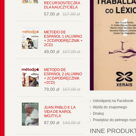
RECURSOS/TECZKA
DLA NAUCZYCIELA
57,00 zł
117,00 zł
METODO DE
ESPAŃOL 1 (ALUMNO
+ 2CD/PODRĘCZNIK +
2CD)
49,00 zł
107,00 zł
METODO DE
ESPAŃOL 2 (ALUMNO
+ 2CD/PODRĘCZNIK
+2CD)
79,00 zł
107,00 zł
Udostępnij na Facebook
Wyślij do znajomego
JUAN PABLO II: LA
VIDA DE KAROL
Drukuj
WOJTYLA
Powiększ do pełnego roz
87,00 zł
143,00 zł
INNE PRODUKT