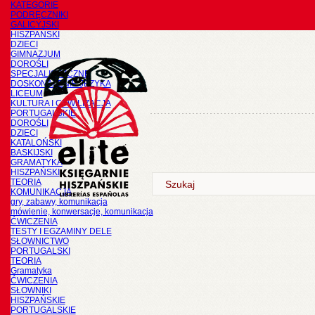
KATEGORIE
PODRĘCZNIKI
GALICYJSKI
HISZPAŃSKI
DZIECI
GIMNAZJUM
DOROŚLI
SPECJALISTYCZNE
DOSKONALENIE JĘZYKA
LICEUM
KULTURA I CYWILIZACJA
PORTUGALSKIE
DOROŚLI
DZIECI
KATALOŃSKI
BASKIJSKI
GRAMATYKA
HISZPAŃSKI
TEORIA
KOMUNIKACJA
gry, zabawy, komunikacja
mówienie, konwersacje, komunikacja
ĆWICZENIA
TESTY I EGZAMINY DELE
SŁOWNICTWO
PORTUGALSKI
TEORIA
Gramatyka
ĆWICZENIA
SŁOWNIKI
HISZPAŃSKIE
PORTUGALSKIE