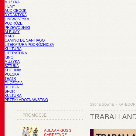
MUZYKA
FILMY
AUDIOBOOKI
DYDAKTYKA
LINGWISTYKA
PODRÓŻE
PRZEWODNIKI
ALBUMY
MAPY
CAMINO DE SANTIAGO
LITERATURA PODRÓŻNICZA
KULTURA
LITERATURA
KINO
MUZYKA
SZTUKA
KUCHNIA
POLSKA
TEATR
FILOZOFIA
RELIGIA
SPORT
KULTURA
PRZEKŁADOZNAWSTWO
Strona główna
KATEGOR
>
PROMOCJE
TRABALLAND
AULA AMIGOS 3
CARPETA DE