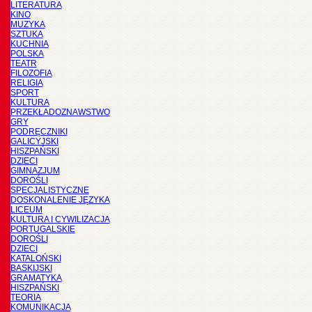
LITERATURA
KINO
MUZYKA
SZTUKA
KUCHNIA
POLSKA
TEATR
FILOZOFIA
RELIGIA
SPORT
KULTURA
PRZEKŁADOZNAWSTWO
GRY
PODRĘCZNIKI
GALICYJSKI
HISZPAŃSKI
DZIECI
GIMNAZJUM
DOROŚLI
SPECJALISTYCZNE
DOSKONALENIE JĘZYKA
LICEUM
KULTURA I CYWILIZACJA
PORTUGALSKIE
DOROŚLI
DZIECI
KATALOŃSKI
BASKIJSKI
GRAMATYKA
HISZPAŃSKI
TEORIA
KOMUNIKACJA