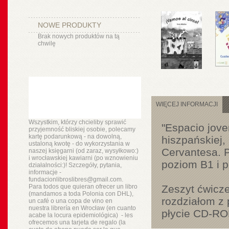
NOWE PRODUKTY
Brak nowych produktów na tą
chwilę
WIĘCEJ INFORMACJI
Wszystkim, którzy chcieliby sprawić
"Espacio jove
przyjemność bliskiej osobie, polecamy
kartę podarunkową - na dowolną,
hiszpańskiej
ustaloną kwotę - do wykorzystania w
Cervantesa. P
naszej księgarni (od zaraz, wysyłkowo:)
i wrocławskiej kawiarni (po wznowieniu
poziom B1 i 
działalności:)! Szczegóły, pytania,
informacje -
fundacionlibroslibres@gmail.com.
Para todos que quieran ofrecer un libro
Zeszyt ćwicz
(mandamos a toda Polonia con DHL),
rozdziałom z 
un
café o
una copa de vino en
nuestra
librería
en Wrocław (en cuanto
płycie CD-RO
acabe la locura epidemiológica) - les
ofrecemos una tarjeta de regalo (la