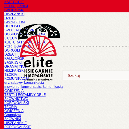
KATEGORIE
PODRĘCZNIKI
GALICYJSKI
HISZPAŃSKI
DZIECI
GIMNAZJUM
DOROŚLI
SPECJALISTYCZNE
DOSKONALENIE JĘZYKA
LICEUM
KULTURA I CYWILIZACJA
PORTUGALSKIE
DOROŚLI
DZIECI
KATALOŃSKI
BASKIJSKI
GRAMATYKA
HISZPAŃSKI
TEORIA
KOMUNIKACJA
gry, zabawy, komunikacja
mówienie, konwersacje, komunikacja
ĆWICZENIA
TESTY I EGZAMINY DELE
SŁOWNICTWO
PORTUGALSKI
TEORIA
ĆWICZENIA
Gramatyka
SŁOWNIKI
HISZPAŃSKIE
PORTUGALSKIE