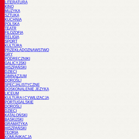
LITERATURA
KINO
MUZYKA
SZTUKA
KUCHNIA
POLSKA
TEATR
FILOZOFIA
RELIGIA
SPORT
KULTURA
PRZEKŁADOZNAWSTWO
GRY
PODRĘCZNIKI
GALICYJSKI
HISZPAŃSKI
DZIECI
GIMNAZJUM
DOROŚLI
SPECJALISTYCZNE
DOSKONALENIE JĘZYKA
LICEUM
KULTURA I CYWILIZACJA
PORTUGALSKIE
DOROŚLI
DZIECI
KATALOŃSKI
BASKIJSKI
GRAMATYKA
HISZPAŃSKI
TEORIA
KOMUNIKACJA