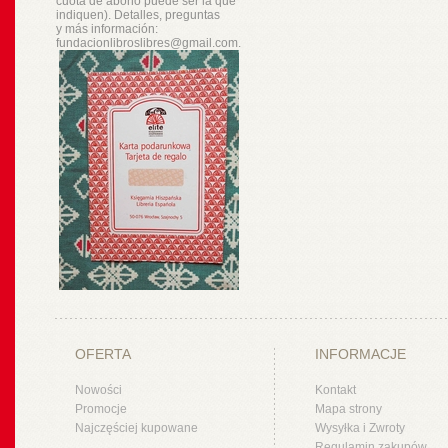
cuota de abono puede ser la que
indiquen). Detalles, preguntas
y
más
información:
fundacionlibroslibres@gmail.com.
OFERTA
INFORMACJE
Nowości
Kontakt
Promocje
Mapa strony
Najczęściej kupowane
Wysyłka i Zwroty
Regulamin zakupów