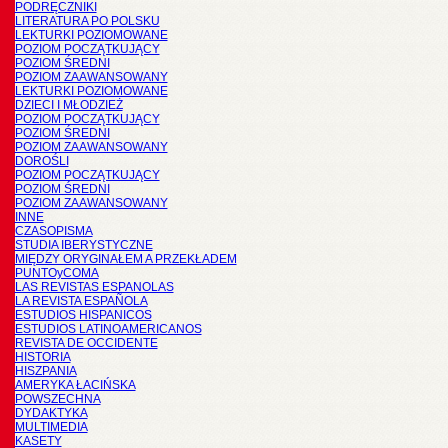
PODRĘCZNIKI
LITERATURA PO POLSKU
LEKTURKI POZIOMOWANE
POZIOM POCZĄTKUJĄCY
POZIOM ŚREDNI
POZIOM ZAAWANSOWANY
LEKTURKI POZIOMOWANE
DZIECI I MŁODZIEŻ
POZIOM POCZĄTKUJĄCY
POZIOM ŚREDNI
POZIOM ZAAWANSOWANY
DOROŚLI
POZIOM POCZĄTKUJĄCY
POZIOM ŚREDNI
POZIOM ZAAWANSOWANY
INNE
CZASOPISMA
STUDIA IBERYSTYCZNE
MIĘDZY ORYGINAŁEM A PRZEKŁADEM
PUNTOyCOMA
LAS REVISTAS ESPANOLAS
LA REVISTA ESPAÑOLA
ESTUDIOS HISPANICOS
ESTUDIOS LATINOAMERICANOS
REVISTA DE OCCIDENTE
HISTORIA
HISZPANIA
AMERYKA ŁACIŃSKA
POWSZECHNA
DYDAKTYKA
MULTIMEDIA
KASETY