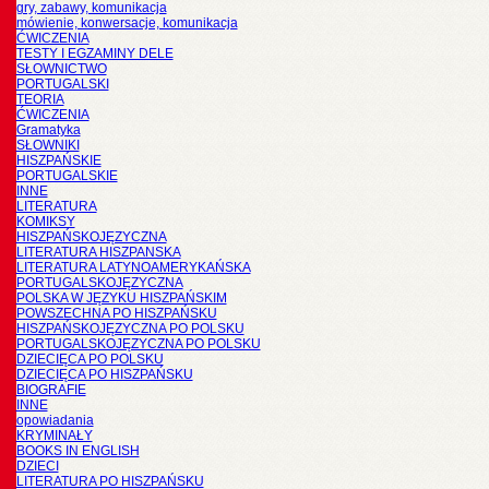
gry, zabawy, komunikacja
mówienie, konwersacje, komunikacja
ĆWICZENIA
TESTY I EGZAMINY DELE
SŁOWNICTWO
PORTUGALSKI
TEORIA
ĆWICZENIA
Gramatyka
SŁOWNIKI
HISZPAŃSKIE
PORTUGALSKIE
INNE
LITERATURA
KOMIKSY
HISZPAŃSKOJĘZYCZNA
LITERATURA HISZPANSKA
LITERATURA LATYNOAMERYKAŃSKA
PORTUGALSKOJĘZYCZNA
POLSKA W JĘZYKU HISZPAŃSKIM
POWSZECHNA PO HISZPAŃSKU
HISZPAŃSKOJĘZYCZNA PO POLSKU
PORTUGALSKOJĘZYCZNA PO POLSKU
DZIECIĘCA PO POLSKU
DZIECIĘCA PO HISZPAŃSKU
BIOGRAFIE
INNE
opowiadania
KRYMINAŁY
BOOKS IN ENGLISH
DZIECI
LITERATURA PO HISZPAŃSKU