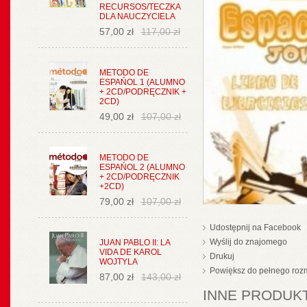
RECURSOS/TECZKA
DLA NAUCZYCIELA
57,00 zł
117,00 zł
METODO DE
ESPAŃOL 1 (ALUMNO
+ 2CD/PODRĘCZNIK +
2CD)
49,00 zł
107,00 zł
METODO DE
ESPAŃOL 2 (ALUMNO
+ 2CD/PODRĘCZNIK
+2CD)
79,00 zł
107,00 zł
Udostępnij na Facebook
Wyślij do znajomego
JUAN PABLO II: LA
VIDA DE KAROL
Drukuj
WOJTYLA
Powiększ do pełnego roz
87,00 zł
143,00 zł
INNE PRODUKT