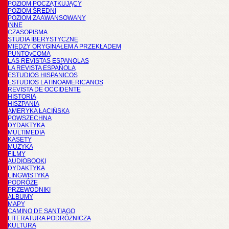
POZIOM POCZĄTKUJĄCY
POZIOM ŚREDNI
POZIOM ZAAWANSOWANY
INNE
CZASOPISMA
STUDIA IBERYSTYCZNE
MIĘDZY ORYGINAŁEM A PRZEKŁADEM
PUNTOyCOMA
LAS REVISTAS ESPANOLAS
LA REVISTA ESPAÑOLA
ESTUDIOS HISPANICOS
ESTUDIOS LATINOAMERICANOS
REVISTA DE OCCIDENTE
HISTORIA
HISZPANIA
AMERYKA ŁACIŃSKA
POWSZECHNA
DYDAKTYKA
MULTIMEDIA
KASETY
MUZYKA
FILMY
AUDIOBOOKI
DYDAKTYKA
LINGWISTYKA
PODRÓŻE
PRZEWODNIKI
ALBUMY
MAPY
CAMINO DE SANTIAGO
LITERATURA PODRÓŻNICZA
KULTURA