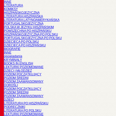
INNE
LITERATURA
KOMIKSY
HISZPAŃSKOJĘZYCZNA
LITERATURA HISZPANSKA
LITERATURA LATYNOAMERYKAŃSKA
PORTUGALSKOJĘZYCZNA
POLSKA W JĘZYKU HISZPAŃSKIM
POWSZECHNA PO HISZPAŃSKU
HISZPAŃSKOJĘZYCZNA PO POLSKU
PORTUGALSKOJĘZYCZNA PO POLSKU
DZIECIĘCA PO POLSKU
DZIECIĘCA PO HISZPAŃSKU
BIOGRAFIE
INNE
opowiadania
KRYMINAŁY
BOOKS IN ENGLISH
LEKTURKI POZIOMOWANE
DZIECI I MŁODZIEŻ
POZIOM POCZĄTKUJĄCY
POZIOM ŚREDNI
POZIOM ZAAWANSOWANY
DOROŚLI
POZIOM POCZĄTKUJĄCY
POZIOM ŚREDNI
POZIOM ZAAWANSOWANY
DZIECI
LITERATURA PO HISZPAŃSKU
PODRĘCZNIKI
LITERATURA PO POLSKU
LEKTURKI POZIOMOWANE