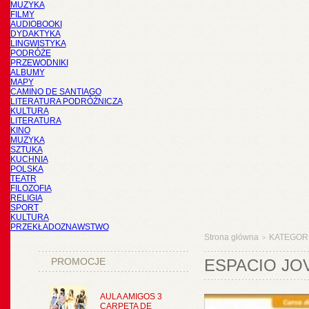
MUZYKA
FILMY
AUDIOBOOKI
DYDAKTYKA
LINGWISTYKA
PODRÓŻE
PRZEWODNIKI
ALBUMY
MAPY
CAMINO DE SANTIAGO
LITERATURA PODRÓŻNICZA
KULTURA
LITERATURA
KINO
MUZYKA
SZTUKA
KUCHNIA
POLSKA
TEATR
FILOZOFIA
RELIGIA
SPORT
KULTURA
PRZEKŁADOZNAWSTWO
Strona główna
KATEGOR
>
PROMOCJE
ESPACIO JOV
AULA AMIGOS 3
CARPETA DE