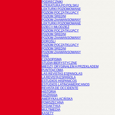
PODRĘCZNIKI
LITERATURA PO POLSKU
LEKTURKI POZIOMOWANE
POZIOM POCZĄTKUJĄCY
POZIOM ŚREDNI
POZIOM ZAAWANSOWANY
LEKTURKI POZIOMOWANE
DZIECI I MŁODZIEŻ
POZIOM POCZĄTKUJĄCY
POZIOM ŚREDNI
POZIOM ZAAWANSOWANY
DOROŚLI
POZIOM POCZĄTKUJĄCY
POZIOM ŚREDNI
POZIOM ZAAWANSOWANY
INNE
CZASOPISMA
STUDIA IBERYSTYCZNE
MIĘDZY ORYGINAŁEM A PRZEKŁADEM
PUNTOyCOMA
LAS REVISTAS ESPANOLAS
LA REVISTA ESPAÑOLA
ESTUDIOS HISPANICOS
ESTUDIOS LATINOAMERICANOS
REVISTA DE OCCIDENTE
HISTORIA
HISZPANIA
AMERYKA ŁACIŃSKA
POWSZECHNA
DYDAKTYKA
MULTIMEDIA
KASETY