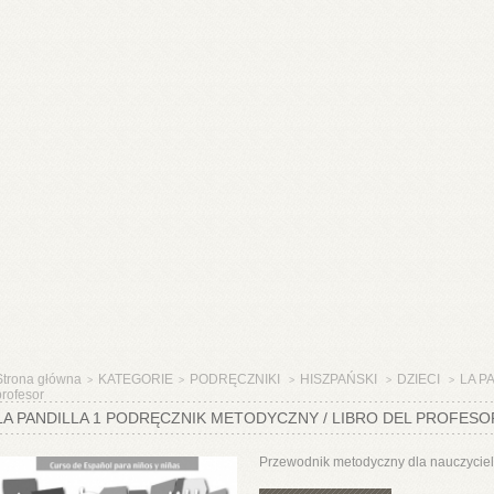
Strona główna
KATEGORIE
PODRĘCZNIKI
HISZPAŃSKI
DZIECI
LA PA
>
>
>
>
>
profesor
LA PANDILLA 1 PODRĘCZNIK METODYCZNY / LIBRO DEL PROFESO
Przewodnik metodyczny dla nauczyciel