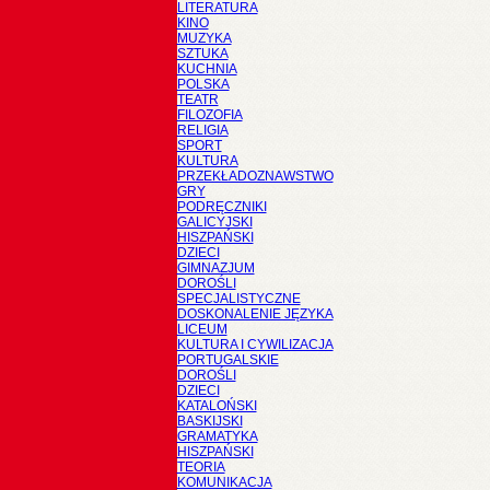
LITERATURA
KINO
MUZYKA
SZTUKA
KUCHNIA
POLSKA
TEATR
FILOZOFIA
RELIGIA
SPORT
KULTURA
PRZEKŁADOZNAWSTWO
GRY
PODRĘCZNIKI
GALICYJSKI
HISZPAŃSKI
DZIECI
GIMNAZJUM
DOROŚLI
SPECJALISTYCZNE
DOSKONALENIE JĘZYKA
LICEUM
KULTURA I CYWILIZACJA
PORTUGALSKIE
DOROŚLI
DZIECI
KATALOŃSKI
BASKIJSKI
GRAMATYKA
HISZPAŃSKI
TEORIA
KOMUNIKACJA