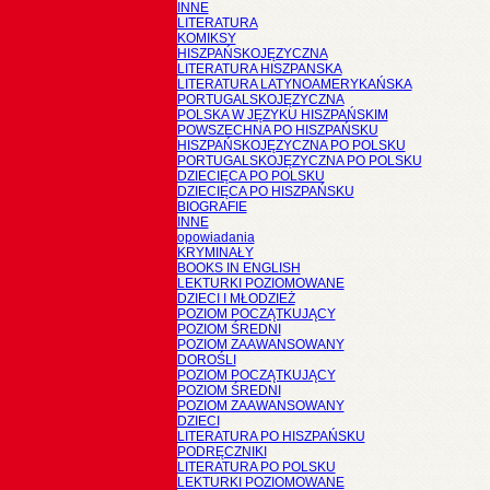
INNE
LITERATURA
KOMIKSY
HISZPAŃSKOJĘZYCZNA
LITERATURA HISZPANSKA
LITERATURA LATYNOAMERYKAŃSKA
PORTUGALSKOJĘZYCZNA
POLSKA W JĘZYKU HISZPAŃSKIM
POWSZECHNA PO HISZPAŃSKU
HISZPAŃSKOJĘZYCZNA PO POLSKU
PORTUGALSKOJĘZYCZNA PO POLSKU
DZIECIĘCA PO POLSKU
DZIECIĘCA PO HISZPAŃSKU
BIOGRAFIE
INNE
opowiadania
KRYMINAŁY
BOOKS IN ENGLISH
LEKTURKI POZIOMOWANE
DZIECI I MŁODZIEŻ
POZIOM POCZĄTKUJĄCY
POZIOM ŚREDNI
POZIOM ZAAWANSOWANY
DOROŚLI
POZIOM POCZĄTKUJĄCY
POZIOM ŚREDNI
POZIOM ZAAWANSOWANY
DZIECI
LITERATURA PO HISZPAŃSKU
PODRĘCZNIKI
LITERATURA PO POLSKU
LEKTURKI POZIOMOWANE