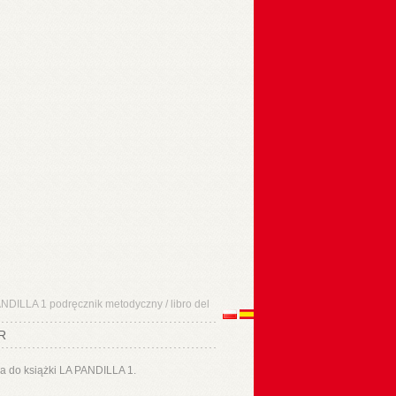
NDILLA 1 podręcznik metodyczny / libro del
R
a do książki LA PANDILLA 1.