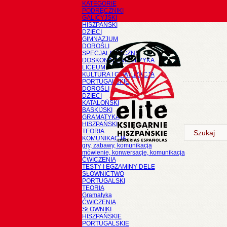
KATEGORIE
PODRĘCZNIKI
GALICYJSKI
HISZPAŃSKI
DZIECI
GIMNAZJUM
DOROŚLI
SPECJALISTYCZNE
DOSKONALENIE JĘZYKA
LICEUM
KULTURA I CYWILIZACJA
PORTUGALSKIE
DOROŚLI
DZIECI
KATALOŃSKI
BASKIJSKI
GRAMATYKA
HISZPAŃSKI
TEORIA
KOMUNIKACJA
gry, zabawy, komunikacja
mówienie, konwersacje, komunikacja
ĆWICZENIA
TESTY I EGZAMINY DELE
SŁOWNICTWO
PORTUGALSKI
TEORIA
Gramatyka
ĆWICZENIA
SŁOWNIKI
HISZPAŃSKIE
PORTUGALSKIE