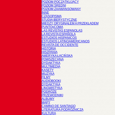
POZIOM POCZĄTKUJĄCY
POZIOM ŚREDNI
POZIOM ZAAWANSOWANY
INNE
CZASOPISMA
STUDIA IBERYSTYCZNE
MIĘDZY ORYGINAŁEM A PRZEKŁADEM
PUNTOyCOMA
LAS REVISTAS ESPANOLAS
LA REVISTA ESPAÑOLA
ESTUDIOS HISPANICOS
ESTUDIOS LATINOAMERICANOS
REVISTA DE OCCIDENTE
HISTORIA
HISZPANIA
AMERYKA ŁACIŃSKA
POWSZECHNA
DYDAKTYKA
MULTIMEDIA
KASETY
MUZYKA
FILMY
AUDIOBOOKI
DYDAKTYKA
LINGWISTYKA
PODRÓŻE
PRZEWODNIKI
ALBUMY
MAPY
CAMINO DE SANTIAGO
LITERATURA PODRÓŻNICZA
KULTURA