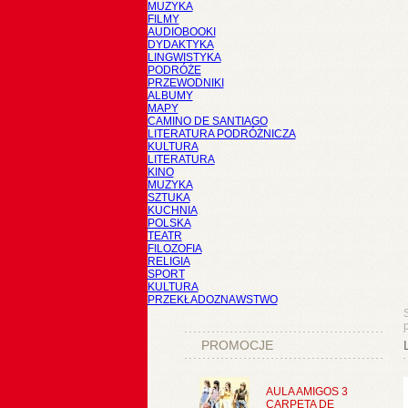
MUZYKA
FILMY
AUDIOBOOKI
DYDAKTYKA
LINGWISTYKA
PODRÓŻE
PRZEWODNIKI
ALBUMY
MAPY
CAMINO DE SANTIAGO
LITERATURA PODRÓŻNICZA
KULTURA
LITERATURA
KINO
MUZYKA
SZTUKA
KUCHNIA
POLSKA
TEATR
FILOZOFIA
RELIGIA
SPORT
KULTURA
PRZEKŁADOZNAWSTWO
PROMOCJE
AULA AMIGOS 3
CARPETA DE