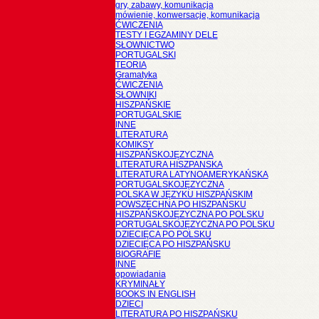
gry, zabawy, komunikacja
mówienie, konwersacje, komunikacja
ĆWICZENIA
TESTY I EGZAMINY DELE
SŁOWNICTWO
PORTUGALSKI
TEORIA
Gramatyka
ĆWICZENIA
SŁOWNIKI
HISZPAŃSKIE
PORTUGALSKIE
INNE
LITERATURA
KOMIKSY
HISZPAŃSKOJĘZYCZNA
LITERATURA HISZPANSKA
LITERATURA LATYNOAMERYKAŃSKA
PORTUGALSKOJĘZYCZNA
POLSKA W JĘZYKU HISZPAŃSKIM
POWSZECHNA PO HISZPAŃSKU
HISZPAŃSKOJĘZYCZNA PO POLSKU
PORTUGALSKOJĘZYCZNA PO POLSKU
DZIECIĘCA PO POLSKU
DZIECIĘCA PO HISZPAŃSKU
BIOGRAFIE
INNE
opowiadania
KRYMINAŁY
BOOKS IN ENGLISH
DZIECI
LITERATURA PO HISZPAŃSKU