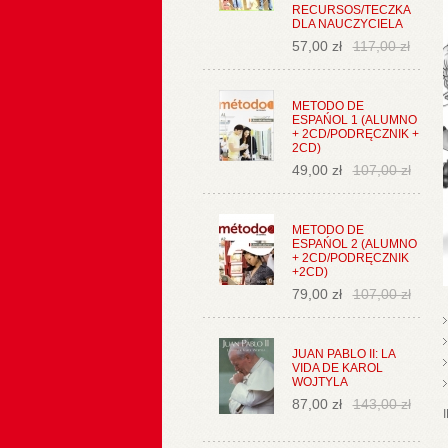
RECURSOS/TECZKA
DLA NAUCZYCIELA
57,00 zł
117,00 zł
METODO DE
ESPAŃOL 1 (ALUMNO
+ 2CD/PODRĘCZNIK +
2CD)
49,00 zł
107,00 zł
METODO DE
ESPAŃOL 2 (ALUMNO
+ 2CD/PODRĘCZNIK
+2CD)
79,00 zł
107,00 zł
JUAN PABLO II: LA
VIDA DE KAROL
WOJTYLA
87,00 zł
143,00 zł