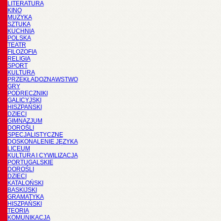
LITERATURA
KINO
MUZYKA
SZTUKA
KUCHNIA
POLSKA
TEATR
FILOZOFIA
RELIGIA
SPORT
KULTURA
PRZEKŁADOZNAWSTWO
GRY
PODRĘCZNIKI
GALICYJSKI
HISZPAŃSKI
DZIECI
GIMNAZJUM
DOROŚLI
SPECJALISTYCZNE
DOSKONALENIE JĘZYKA
LICEUM
KULTURA I CYWILIZACJA
PORTUGALSKIE
DOROŚLI
DZIECI
KATALOŃSKI
BASKIJSKI
GRAMATYKA
HISZPAŃSKI
TEORIA
KOMUNIKACJA