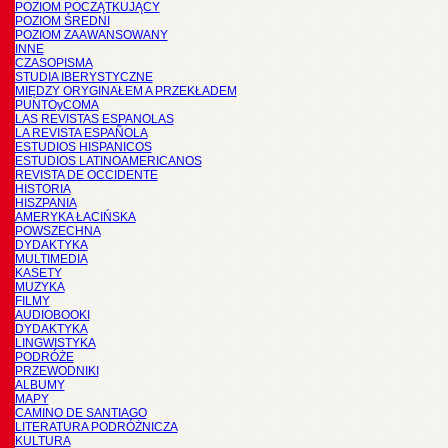
POZIOM POCZĄTKUJĄCY
POZIOM ŚREDNI
POZIOM ZAAWANSOWANY
INNE
CZASOPISMA
STUDIA IBERYSTYCZNE
MIĘDZY ORYGINAŁEM A PRZEKŁADEM
PUNTOyCOMA
LAS REVISTAS ESPANOLAS
LA REVISTA ESPAÑOLA
ESTUDIOS HISPANICOS
ESTUDIOS LATINOAMERICANOS
REVISTA DE OCCIDENTE
HISTORIA
HISZPANIA
AMERYKA ŁACIŃSKA
POWSZECHNA
DYDAKTYKA
MULTIMEDIA
KASETY
MUZYKA
FILMY
AUDIOBOOKI
DYDAKTYKA
LINGWISTYKA
PODRÓŻE
PRZEWODNIKI
ALBUMY
MAPY
CAMINO DE SANTIAGO
LITERATURA PODRÓŻNICZA
KULTURA