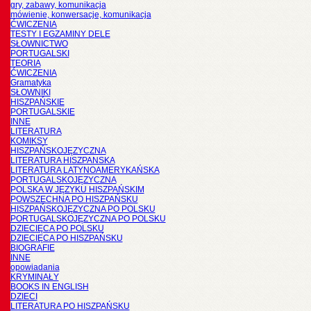
gry, zabawy, komunikacja
mówienie, konwersacje, komunikacja
ĆWICZENIA
TESTY I EGZAMINY DELE
SŁOWNICTWO
PORTUGALSKI
TEORIA
ĆWICZENIA
Gramatyka
SŁOWNIKI
HISZPAŃSKIE
PORTUGALSKIE
INNE
LITERATURA
KOMIKSY
HISZPAŃSKOJĘZYCZNA
LITERATURA HISZPANSKA
LITERATURA LATYNOAMERYKAŃSKA
PORTUGALSKOJĘZYCZNA
POLSKA W JĘZYKU HISZPAŃSKIM
POWSZECHNA PO HISZPAŃSKU
HISZPAŃSKOJĘZYCZNA PO POLSKU
PORTUGALSKOJĘZYCZNA PO POLSKU
DZIECIĘCA PO POLSKU
DZIECIĘCA PO HISZPAŃSKU
BIOGRAFIE
INNE
opowiadania
KRYMINAŁY
BOOKS IN ENGLISH
DZIECI
LITERATURA PO HISZPAŃSKU