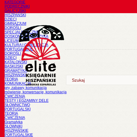
KATEGORIE
PODRĘCZNIKI
GALICYJSKI
HISZPAŃSKI
DZIECI
GIMNAZJUM
DOROŚLI
SPECJALISTYCZNE
DOSKONALENIE JĘZYKA
LICEUM
KULTURA I CYWILIZACJA
PORTUGALSKIE
DOROŚLI
DZIECI
KATALOŃSKI
BASKIJSKI
GRAMATYKA
HISZPAŃSKI
TEORIA
KOMUNIKACJA
gry, zabawy, komunikacja
mówienie, konwersacje, komunikacja
ĆWICZENIA
TESTY I EGZAMINY DELE
SŁOWNICTWO
PORTUGALSKI
TEORIA
ĆWICZENIA
Gramatyka
SŁOWNIKI
HISZPAŃSKIE
PORTUGALSKIE