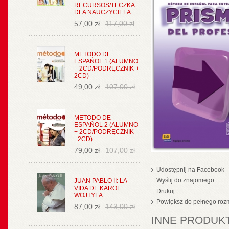
RECURSOS/TECZKA
DLA NAUCZYCIELA
57,00 zł
117,00 zł
METODO DE
ESPAŃOL 1 (ALUMNO
+ 2CD/PODRĘCZNIK +
2CD)
49,00 zł
107,00 zł
METODO DE
ESPAŃOL 2 (ALUMNO
+ 2CD/PODRĘCZNIK
+2CD)
79,00 zł
107,00 zł
Udostępnij na Facebook
Wyślij do znajomego
JUAN PABLO II: LA
VIDA DE KAROL
Drukuj
WOJTYLA
Powiększ do pełnego roz
87,00 zł
143,00 zł
INNE PRODUKT