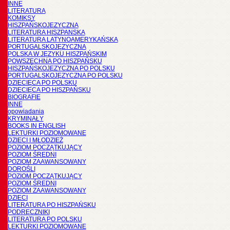
INNE
LITERATURA
KOMIKSY
HISZPAŃSKOJĘZYCZNA
LITERATURA HISZPANSKA
LITERATURA LATYNOAMERYKAŃSKA
PORTUGALSKOJĘZYCZNA
POLSKA W JĘZYKU HISZPAŃSKIM
POWSZECHNA PO HISZPAŃSKU
HISZPAŃSKOJĘZYCZNA PO POLSKU
PORTUGALSKOJĘZYCZNA PO POLSKU
DZIECIĘCA PO POLSKU
DZIECIĘCA PO HISZPAŃSKU
BIOGRAFIE
INNE
opowiadania
KRYMINAŁY
BOOKS IN ENGLISH
LEKTURKI POZIOMOWANE
DZIECI I MŁODZIEŻ
POZIOM POCZĄTKUJĄCY
POZIOM ŚREDNI
POZIOM ZAAWANSOWANY
DOROŚLI
POZIOM POCZĄTKUJĄCY
POZIOM ŚREDNI
POZIOM ZAAWANSOWANY
DZIECI
LITERATURA PO HISZPAŃSKU
PODRĘCZNIKI
LITERATURA PO POLSKU
LEKTURKI POZIOMOWANE