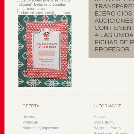
cuota de abono puede ser la que
indiquen). Detalles, preguntas
TRANSPAREN
y
más
información:
EJERCICIOS
fundacionlibroslibres@gmail.com.
AUDICIONES.
CONTIENEN 
A LAS UNIDA
FICHAS DE R
PROFESOR.
OFERTA
INFORMACJE
Nowości
Kontakt
Promocje
Mapa strony
Najczęściej kupowane
Wysyłka i Zwroty
Regulamin zakupów