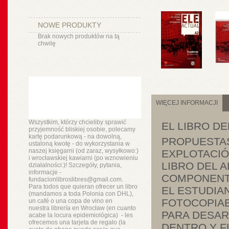
NOWE PRODUKTY
Brak nowych produktów na tą
chwilę
WIĘCEJ INFORMACJI
Wszystkim, którzy chcieliby sprawić
EL LIBRO D
przyjemność bliskiej osobie, polecamy
kartę podarunkową - na dowolną,
PROPUESTAS
ustaloną kwotę - do wykorzystania w
naszej księgarni (od zaraz, wysyłkowo:)
EXPLOTACIÓ
i wrocławskiej kawiarni (po wznowieniu
LIBRO DEL 
działalności:)! Szczegóły, pytania,
informacje -
COMPONENTE
fundacionlibroslibres@gmail.com.
Para todos que quieran ofrecer un libro
EL ESTUDIA
(mandamos a toda Polonia con DHL),
FOTOCOPIAB
un
café o
una copa de vino en
nuestra
librería
en Wrocław (en cuanto
PARA DESAR
acabe la locura epidemiológica) - les
ofrecemos una tarjeta de regalo (la
DENTRO Y F