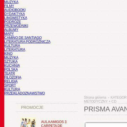
MUZYKA
FILMY
AUDIOBOOKI
DYDAKTYKA
LINGWISTYKA
PODRÓŻE
PRZEWODNIKI
ALBUMY
MAPY
CAMINO DE SANTIAGO
LITERATURA PODRÓŻNICZA
KULTURA
LITERATURA
KINO
MUZYKA
SZTUKA
KUCHNIA
POLSKA
TEATR
FILOZOFIA
RELIGIA
SPORT
KULTURA
PRZEKŁADOZNAWSTWO
Strona główna
KATEGOR
>
METODYCZNY + CD
PROMOCJE
PRISMA AVA
AULA AMIGOS 3
CARPETA DE