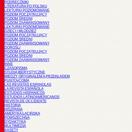
PODRĘCZNIKI
LITERATURA PO POLSKU
LEKTURKI POZIOMOWANE
POZIOM POCZĄTKUJĄCY
POZIOM ŚREDNI
POZIOM ZAAWANSOWANY
LEKTURKI POZIOMOWANE
DZIECI I MŁODZIEŻ
POZIOM POCZĄTKUJĄCY
POZIOM ŚREDNI
POZIOM ZAAWANSOWANY
DOROŚLI
POZIOM POCZĄTKUJĄCY
POZIOM ŚREDNI
POZIOM ZAAWANSOWANY
INNE
CZASOPISMA
STUDIA IBERYSTYCZNE
MIĘDZY ORYGINAŁEM A PRZEKŁADEM
PUNTOyCOMA
LAS REVISTAS ESPANOLAS
LA REVISTA ESPAÑOLA
ESTUDIOS HISPANICOS
ESTUDIOS LATINOAMERICANOS
REVISTA DE OCCIDENTE
HISTORIA
HISZPANIA
AMERYKA ŁACIŃSKA
POWSZECHNA
DYDAKTYKA
MULTIMEDIA
KASETY