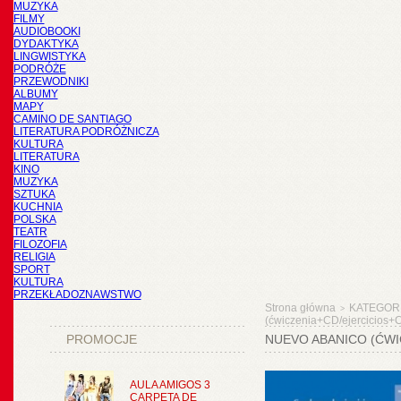
MUZYKA
FILMY
AUDIOBOOKI
DYDAKTYKA
LINGWISTYKA
PODRÓŻE
PRZEWODNIKI
ALBUMY
MAPY
CAMINO DE SANTIAGO
LITERATURA PODRÓŻNICZA
KULTURA
LITERATURA
KINO
MUZYKA
SZTUKA
KUCHNIA
POLSKA
TEATR
FILOZOFIA
RELIGIA
SPORT
KULTURA
PRZEKŁADOZNAWSTWO
Strona główna
KATEGOR
>
(ćwiczenia+CD/ejercicios+
PROMOCJE
NUEVO ABANICO (ĆWI
AULA AMIGOS 3
CARPETA DE