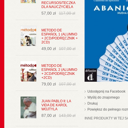
RECURSOS/TECZKA
DLA NAUCZYCIELA
57,00 zł
117,00 zł
METODO DE
ESPAŃOL 1 (ALUMNO
+ 2CD/PODRĘCZNIK +
2CD)
49,00 zł
107,00 zł
METODO DE
ESPAŃOL 2 (ALUMNO
+ 2CD/PODRĘCZNIK
+2CD)
79,00 zł
107,00 zł
Udostępnij na Facebook
Wyślij do znajomego
JUAN PABLO II: LA
Drukuj
VIDA DE KAROL
WOJTYLA
Powiększ do pełnego roz
87,00 zł
143,00 zł
INNE PRODUKTY W TEJ SA