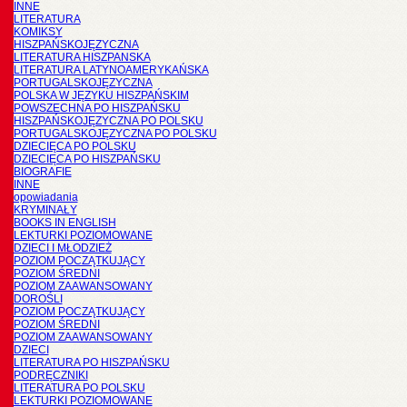
INNE
LITERATURA
KOMIKSY
HISZPAŃSKOJĘZYCZNA
LITERATURA HISZPANSKA
LITERATURA LATYNOAMERYKAŃSKA
PORTUGALSKOJĘZYCZNA
POLSKA W JĘZYKU HISZPAŃSKIM
POWSZECHNA PO HISZPAŃSKU
HISZPAŃSKOJĘZYCZNA PO POLSKU
PORTUGALSKOJĘZYCZNA PO POLSKU
DZIECIĘCA PO POLSKU
DZIECIĘCA PO HISZPAŃSKU
BIOGRAFIE
INNE
opowiadania
KRYMINAŁY
BOOKS IN ENGLISH
LEKTURKI POZIOMOWANE
DZIECI I MŁODZIEŻ
POZIOM POCZĄTKUJĄCY
POZIOM ŚREDNI
POZIOM ZAAWANSOWANY
DOROŚLI
POZIOM POCZĄTKUJĄCY
POZIOM ŚREDNI
POZIOM ZAAWANSOWANY
DZIECI
LITERATURA PO HISZPAŃSKU
PODRĘCZNIKI
LITERATURA PO POLSKU
LEKTURKI POZIOMOWANE