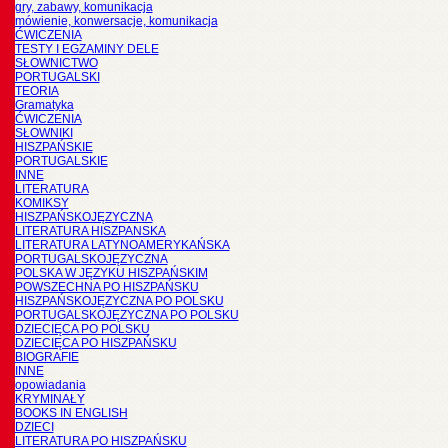
gry, zabawy, komunikacja
mówienie, konwersacje, komunikacja
ĆWICZENIA
TESTY I EGZAMINY DELE
SŁOWNICTWO
PORTUGALSKI
TEORIA
Gramatyka
ĆWICZENIA
SŁOWNIKI
HISZPAŃSKIE
PORTUGALSKIE
INNE
LITERATURA
KOMIKSY
HISZPAŃSKOJĘZYCZNA
LITERATURA HISZPANSKA
LITERATURA LATYNOAMERYKAŃSKA
PORTUGALSKOJĘZYCZNA
POLSKA W JĘZYKU HISZPAŃSKIM
POWSZECHNA PO HISZPAŃSKU
HISZPAŃSKOJĘZYCZNA PO POLSKU
PORTUGALSKOJĘZYCZNA PO POLSKU
DZIECIĘCA PO POLSKU
DZIECIĘCA PO HISZPAŃSKU
BIOGRAFIE
INNE
opowiadania
KRYMINAŁY
BOOKS IN ENGLISH
DZIECI
LITERATURA PO HISZPAŃSKU