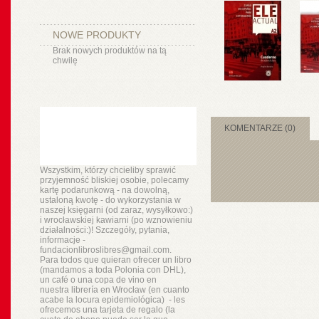
NOWE PRODUKTY
Brak nowych produktów na tą
chwilę
KOMENTARZE (0)
Wszystkim, którzy chcieliby sprawić
przyjemność bliskiej osobie, polecamy
kartę podarunkową - na dowolną,
ustaloną kwotę - do wykorzystania w
naszej księgarni (od zaraz, wysyłkowo:)
i wrocławskiej kawiarni (po wznowieniu
działalności:)! Szczegóły, pytania,
informacje -
fundacionlibroslibres@gmail.com.
Para todos que quieran ofrecer un libro
(mandamos a toda Polonia con DHL),
un
café o
una copa de vino en
nuestra
librería
en Wrocław (en cuanto
acabe la locura epidemiológica) - les
ofrecemos una tarjeta de regalo (la