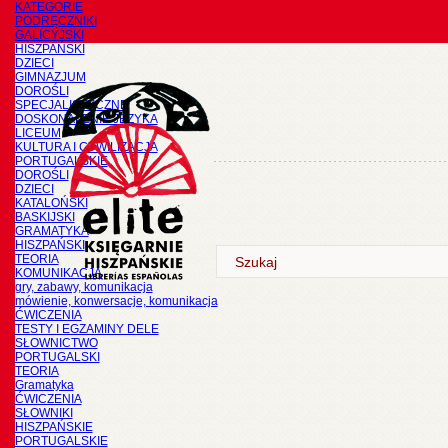
KATEGORIE
PODRĘCZNIKI
GALICYJSKI
HISZPAŃSKI
DZIECI
GIMNAZJUM
DOROŚLI
SPECJALISTYCZNE
DOSKONALENIE JĘZYKA
LICEUM
KULTURA I CYWILIZACJA
PORTUGALSKIE
DOROŚLI
DZIECI
KATALOŃSKI
BASKIJSKI
GRAMATYKA
HISZPAŃSKI
TEORIA
KOMUNIKACJA
gry, zabawy, komunikacja
mówienie, konwersacje, komunikacja
ĆWICZENIA
TESTY I EGZAMINY DELE
SŁOWNICTWO
PORTUGALSKI
TEORIA
Gramatyka
ĆWICZENIA
SŁOWNIKI
HISZPAŃSKIE
PORTUGALSKIE