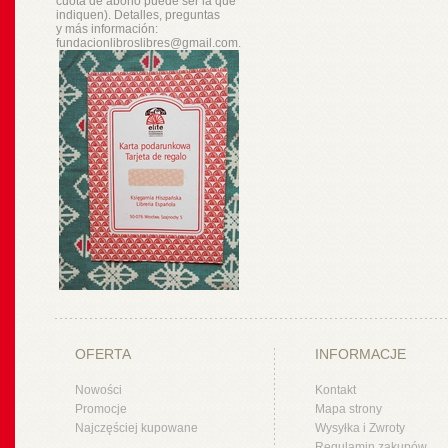
cuota de abono puede ser la que
indiquen). Detalles, preguntas
y
más
información:
fundacionlibroslibres@gmail.com.
OFERTA
INFORMACJE
Nowości
Kontakt
Promocje
Mapa strony
Najczęściej kupowane
Wysyłka i Zwroty
Regulamin zakupów