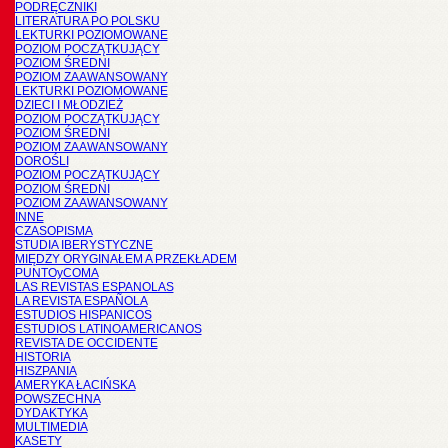
PODRĘCZNIKI
LITERATURA PO POLSKU
LEKTURKI POZIOMOWANE
POZIOM POCZĄTKUJĄCY
POZIOM ŚREDNI
POZIOM ZAAWANSOWANY
LEKTURKI POZIOMOWANE
DZIECI I MŁODZIEŻ
POZIOM POCZĄTKUJĄCY
POZIOM ŚREDNI
POZIOM ZAAWANSOWANY
DOROŚLI
POZIOM POCZĄTKUJĄCY
POZIOM ŚREDNI
POZIOM ZAAWANSOWANY
INNE
CZASOPISMA
STUDIA IBERYSTYCZNE
MIĘDZY ORYGINAŁEM A PRZEKŁADEM
PUNTOyCOMA
LAS REVISTAS ESPANOLAS
LA REVISTA ESPAÑOLA
ESTUDIOS HISPANICOS
ESTUDIOS LATINOAMERICANOS
REVISTA DE OCCIDENTE
HISTORIA
HISZPANIA
AMERYKA ŁACIŃSKA
POWSZECHNA
DYDAKTYKA
MULTIMEDIA
KASETY