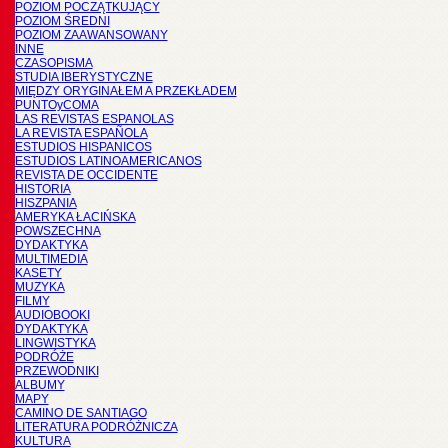
POZIOM POCZĄTKUJĄCY
POZIOM ŚREDNI
POZIOM ZAAWANSOWANY
INNE
CZASOPISMA
STUDIA IBERYSTYCZNE
MIĘDZY ORYGINAŁEM A PRZEKŁADEM
PUNTOyCOMA
LAS REVISTAS ESPANOLAS
LA REVISTA ESPAÑOLA
ESTUDIOS HISPANICOS
ESTUDIOS LATINOAMERICANOS
REVISTA DE OCCIDENTE
HISTORIA
HISZPANIA
AMERYKA ŁACIŃSKA
POWSZECHNA
DYDAKTYKA
MULTIMEDIA
KASETY
MUZYKA
FILMY
AUDIOBOOKI
DYDAKTYKA
LINGWISTYKA
PODRÓŻE
PRZEWODNIKI
ALBUMY
MAPY
CAMINO DE SANTIAGO
LITERATURA PODRÓŻNICZA
KULTURA