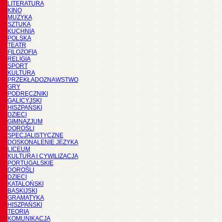
LITERATURA
KINO
MUZYKA
SZTUKA
KUCHNIA
POLSKA
TEATR
FILOZOFIA
RELIGIA
SPORT
KULTURA
PRZEKŁADOZNAWSTWO
GRY
PODRĘCZNIKI
GALICYJSKI
HISZPAŃSKI
DZIECI
GIMNAZJUM
DOROŚLI
SPECJALISTYCZNE
DOSKONALENIE JĘZYKA
LICEUM
KULTURA I CYWILIZACJA
PORTUGALSKIE
DOROŚLI
DZIECI
KATALOŃSKI
BASKIJSKI
GRAMATYKA
HISZPAŃSKI
TEORIA
KOMUNIKACJA