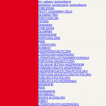
gry, zabawy, komunikacja
mówienie, konwersacje, komunikacja
ĆWICZENIA
TESTY I EGZAMINY DELE
SŁOWNICTWO
PORTUGALSKI
TEORIA
Gramatyka
ĆWICZENIA
SŁOWNIKI
HISZPAŃSKIE
PORTUGALSKIE
INNE
LITERATURA
KOMIKSY
HISZPAŃSKOJĘZYCZNA
LITERATURA HISZPANSKA
LITERATURA LATYNOAMERYKAŃSKA
PORTUGALSKOJĘZYCZNA
POLSKA W JĘZYKU HISZPAŃSKIM
POWSZECHNA PO HISZPAŃSKU
HISZPAŃSKOJĘZYCZNA PO POLSKU
PORTUGALSKOJĘZYCZNA PO POLSKU
DZIECIĘCA PO POLSKU
DZIECIĘCA PO HISZPAŃSKU
BIOGRAFIE
INNE
opowiadania
KRYMINAŁY
BOOKS IN ENGLISH
DZIECI
LITERATURA PO HISZPAŃSKU