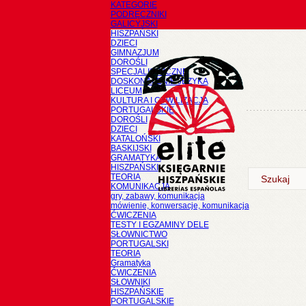
KATEGORIE
PODRĘCZNIKI
GALICYJSKI
HISZPAŃSKI
DZIECI
GIMNAZJUM
DOROŚLI
SPECJALISTYCZNE
DOSKONALENIE JĘZYKA
LICEUM
KULTURA I CYWILIZACJA
PORTUGALSKIE
DOROŚLI
DZIECI
KATALOŃSKI
BASKIJSKI
GRAMATYKA
HISZPAŃSKI
TEORIA
KOMUNIKACJA
gry, zabawy, komunikacja
mówienie, konwersacje, komunikacja
ĆWICZENIA
TESTY I EGZAMINY DELE
SŁOWNICTWO
PORTUGALSKI
TEORIA
Gramatyka
ĆWICZENIA
SŁOWNIKI
HISZPAŃSKIE
PORTUGALSKIE