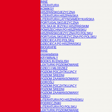
INNE
LITERATURA
KOMIKSY
HISZPAŃSKOJĘZYCZNA
LITERATURA HISZPANSKA
LITERATURA LATYNOAMERYKAŃSKA
PORTUGALSKOJĘZYCZNA
POLSKA W JĘZYKU HISZPAŃSKIM
POWSZECHNA PO HISZPAŃSKU
HISZPAŃSKOJĘZYCZNA PO POLSKU
PORTUGALSKOJĘZYCZNA PO POLSKU
DZIECIĘCA PO POLSKU
DZIECIĘCA PO HISZPAŃSKU
BIOGRAFIE
INNE
opowiadania
KRYMINAŁY
BOOKS IN ENGLISH
LEKTURKI POZIOMOWANE
DZIECI I MŁODZIEŻ
POZIOM POCZĄTKUJĄCY
POZIOM ŚREDNI
POZIOM ZAAWANSOWANY
DOROŚLI
POZIOM POCZĄTKUJĄCY
POZIOM ŚREDNI
POZIOM ZAAWANSOWANY
DZIECI
LITERATURA PO HISZPAŃSKU
PODRĘCZNIKI
LITERATURA PO POLSKU
LEKTURKI POZIOMOWANE