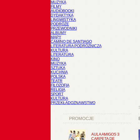
MUZYKA
FILMY
AUDIOBOOKI
DYDAKTYKA
LINGWISTYKA
PODRÓŻE
PRZEWODNIKI
ALBUMY
MAPY
CAMINO DE SANTIAGO
LITERATURA PODRÓŻNICZA
KULTURA
LITERATURA
KINO
MUZYKA
SZTUKA
KUCHNIA
POLSKA
TEATR
FILOZOFIA
RELIGIA
SPORT
KULTURA
PRZEKŁADOZNAWSTWO
PROMOCJE
AULA AMIGOS 3
CARPETA DE