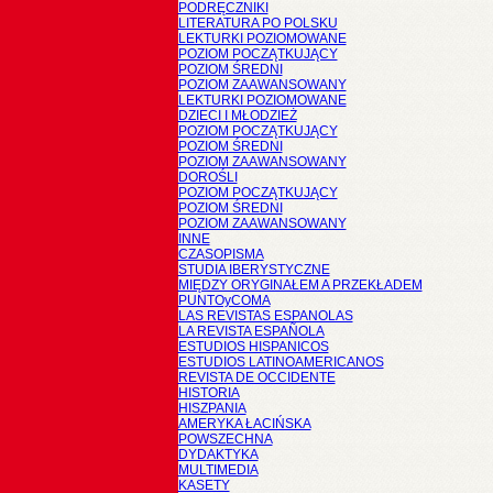
PODRĘCZNIKI
LITERATURA PO POLSKU
LEKTURKI POZIOMOWANE
POZIOM POCZĄTKUJĄCY
POZIOM ŚREDNI
POZIOM ZAAWANSOWANY
LEKTURKI POZIOMOWANE
DZIECI I MŁODZIEŻ
POZIOM POCZĄTKUJĄCY
POZIOM ŚREDNI
POZIOM ZAAWANSOWANY
DOROŚLI
POZIOM POCZĄTKUJĄCY
POZIOM ŚREDNI
POZIOM ZAAWANSOWANY
INNE
CZASOPISMA
STUDIA IBERYSTYCZNE
MIĘDZY ORYGINAŁEM A PRZEKŁADEM
PUNTOyCOMA
LAS REVISTAS ESPANOLAS
LA REVISTA ESPAÑOLA
ESTUDIOS HISPANICOS
ESTUDIOS LATINOAMERICANOS
REVISTA DE OCCIDENTE
HISTORIA
HISZPANIA
AMERYKA ŁACIŃSKA
POWSZECHNA
DYDAKTYKA
MULTIMEDIA
KASETY