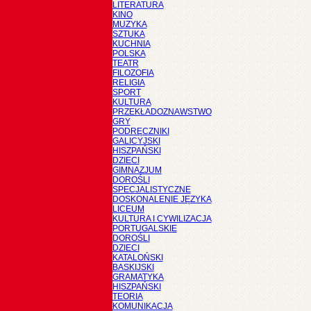
LITERATURA
KINO
MUZYKA
SZTUKA
KUCHNIA
POLSKA
TEATR
FILOZOFIA
RELIGIA
SPORT
KULTURA
PRZEKŁADOZNAWSTWO
GRY
PODRĘCZNIKI
GALICYJSKI
HISZPAŃSKI
DZIECI
GIMNAZJUM
DOROŚLI
SPECJALISTYCZNE
DOSKONALENIE JĘZYKA
LICEUM
KULTURA I CYWILIZACJA
PORTUGALSKIE
DOROŚLI
DZIECI
KATALOŃSKI
BASKIJSKI
GRAMATYKA
HISZPAŃSKI
TEORIA
KOMUNIKACJA