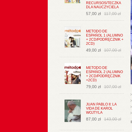
RECURSOS/TECZKA
DLA NAUCZYCIELA
57,00 zł
117,00 zł
METODO DE
ESPAŃOL 1 (ALUMNO
+ 2CD/PODRĘCZNIK +
2CD)
49,00 zł
107,00 zł
METODO DE
ESPAŃOL 2 (ALUMNO
+ 2CD/PODRĘCZNIK
+2CD)
79,00 zł
107,00 zł
JUAN PABLO II: LA
VIDA DE KAROL
WOJTYLA
87,00 zł
143,00 zł