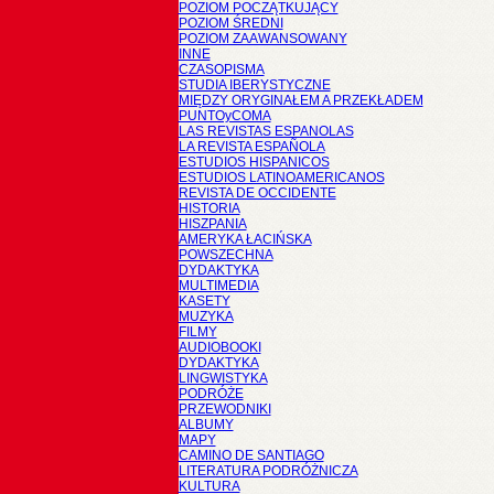
POZIOM POCZĄTKUJĄCY
POZIOM ŚREDNI
POZIOM ZAAWANSOWANY
INNE
CZASOPISMA
STUDIA IBERYSTYCZNE
MIĘDZY ORYGINAŁEM A PRZEKŁADEM
PUNTOyCOMA
LAS REVISTAS ESPANOLAS
LA REVISTA ESPAÑOLA
ESTUDIOS HISPANICOS
ESTUDIOS LATINOAMERICANOS
REVISTA DE OCCIDENTE
HISTORIA
HISZPANIA
AMERYKA ŁACIŃSKA
POWSZECHNA
DYDAKTYKA
MULTIMEDIA
KASETY
MUZYKA
FILMY
AUDIOBOOKI
DYDAKTYKA
LINGWISTYKA
PODRÓŻE
PRZEWODNIKI
ALBUMY
MAPY
CAMINO DE SANTIAGO
LITERATURA PODRÓŻNICZA
KULTURA