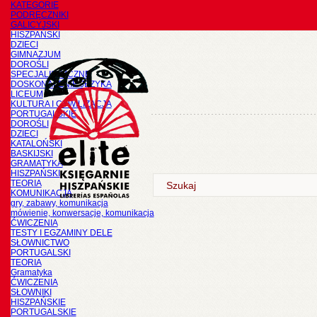
KATEGORIE
PODRĘCZNIKI
GALICYJSKI
HISZPAŃSKI
DZIECI
GIMNAZJUM
DOROŚLI
SPECJALISTYCZNE
DOSKONALENIE JĘZYKA
LICEUM
KULTURA I CYWILIZACJA
PORTUGALSKIE
DOROŚLI
DZIECI
KATALOŃSKI
BASKIJSKI
GRAMATYKA
HISZPAŃSKI
TEORIA
KOMUNIKACJA
gry, zabawy, komunikacja
mówienie, konwersacje, komunikacja
ĆWICZENIA
TESTY I EGZAMINY DELE
SŁOWNICTWO
PORTUGALSKI
TEORIA
Gramatyka
ĆWICZENIA
SŁOWNIKI
HISZPAŃSKIE
PORTUGALSKIE