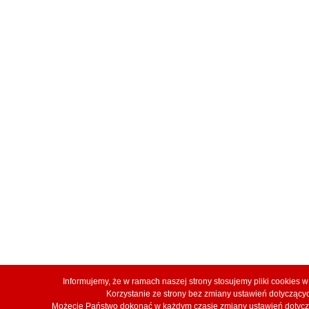
Informujemy, że w ramach naszej strony stosujemy pliki cookies
Korzystanie ze strony bez zmiany ustawień dotyczą
Możecie Państwo dokonać w każdym czasie zmiany ustawień dotyczą