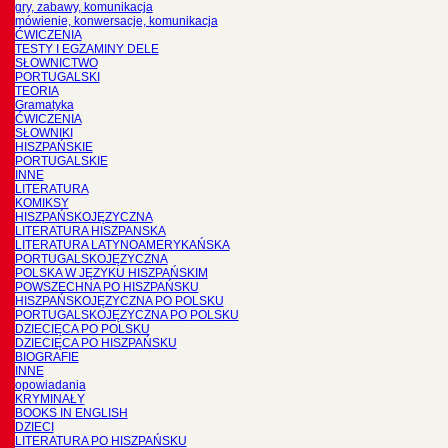
gry, zabawy, komunikacja
mówienie, konwersacje, komunikacja
ĆWICZENIA
TESTY I EGZAMINY DELE
SŁOWNICTWO
PORTUGALSKI
TEORIA
Gramatyka
ĆWICZENIA
SŁOWNIKI
HISZPAŃSKIE
PORTUGALSKIE
INNE
LITERATURA
KOMIKSY
HISZPAŃSKOJĘZYCZNA
LITERATURA HISZPANSKA
LITERATURA LATYNOAMERYKAŃSKA
PORTUGALSKOJĘZYCZNA
POLSKA W JĘZYKU HISZPAŃSKIM
POWSZECHNA PO HISZPAŃSKU
HISZPAŃSKOJĘZYCZNA PO POLSKU
PORTUGALSKOJĘZYCZNA PO POLSKU
DZIECIĘCA PO POLSKU
DZIECIĘCA PO HISZPAŃSKU
BIOGRAFIE
INNE
opowiadania
KRYMINAŁY
BOOKS IN ENGLISH
DZIECI
LITERATURA PO HISZPAŃSKU