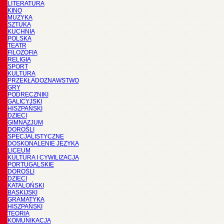
LITERATURA
KINO
MUZYKA
SZTUKA
KUCHNIA
POLSKA
TEATR
FILOZOFIA
RELIGIA
SPORT
KULTURA
PRZEKŁADOZNAWSTWO
GRY
PODRĘCZNIKI
GALICYJSKI
HISZPAŃSKI
DZIECI
GIMNAZJUM
DOROŚLI
SPECJALISTYCZNE
DOSKONALENIE JĘZYKA
LICEUM
KULTURA I CYWILIZACJA
PORTUGALSKIE
DOROŚLI
DZIECI
KATALOŃSKI
BASKIJSKI
GRAMATYKA
HISZPAŃSKI
TEORIA
KOMUNIKACJA