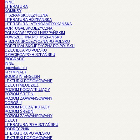
INNE
LITERATURA
KOMIKSY
HISZPAŃSKOJĘZYCZNA
LITERATURA HISZPANSKA
LITERATURA LATYNOAMERYKAŃSKA
PORTUGALSKOJĘZYCZNA
POLSKA W JĘZYKU HISZPAŃSKIM
POWSZECHNA PO HISZPAŃSKU
HISZPAŃSKOJĘZYCZNA PO POLSKU
PORTUGALSKOJĘZYCZNA PO POLSKU
DZIECIĘCA PO POLSKU
DZIECIĘCA PO HISZPAŃSKU
BIOGRAFIE
INNE
opowiadania
KRYMINAŁY
BOOKS IN ENGLISH
LEKTURKI POZIOMOWANE
DZIECI I MŁODZIEŻ
POZIOM POCZĄTKUJĄCY
POZIOM ŚREDNI
POZIOM ZAAWANSOWANY
DOROŚLI
POZIOM POCZĄTKUJĄCY
POZIOM ŚREDNI
POZIOM ZAAWANSOWANY
DZIECI
LITERATURA PO HISZPAŃSKU
PODRĘCZNIKI
LITERATURA PO POLSKU
LEKTURKI POZIOMOWANE