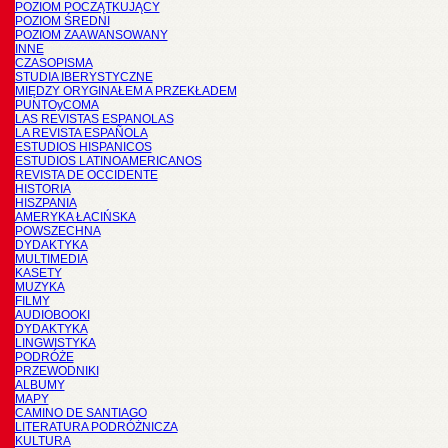
POZIOM POCZĄTKUJĄCY
POZIOM ŚREDNI
POZIOM ZAAWANSOWANY
INNE
CZASOPISMA
STUDIA IBERYSTYCZNE
MIĘDZY ORYGINAŁEM A PRZEKŁADEM
PUNTOyCOMA
LAS REVISTAS ESPANOLAS
LA REVISTA ESPAÑOLA
ESTUDIOS HISPANICOS
ESTUDIOS LATINOAMERICANOS
REVISTA DE OCCIDENTE
HISTORIA
HISZPANIA
AMERYKA ŁACIŃSKA
POWSZECHNA
DYDAKTYKA
MULTIMEDIA
KASETY
MUZYKA
FILMY
AUDIOBOOKI
DYDAKTYKA
LINGWISTYKA
PODRÓŻE
PRZEWODNIKI
ALBUMY
MAPY
CAMINO DE SANTIAGO
LITERATURA PODRÓŻNICZA
KULTURA