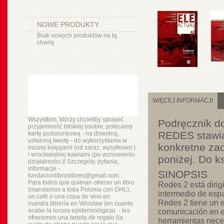
NOWE PRODUKTY
Brak nowych produktów na tą
chwilę
WIĘCEJ INFORMACJI
Wszystkim, którzy chcieliby sprawić
Podręcznik do
przyjemność bliskiej osobie, polecamy
REDES stawia
kartę podarunkową - na dowolną,
ustaloną kwotę - do wykorzystania w
konkretne za
naszej księgarni (od zaraz, wysyłkowo:)
i wrocławskiej kawiarni (po wznowieniu
poniżej. Do k
działalności:)! Szczegóły, pytania,
informacje -
SINOPSIS
fundacionlibroslibres@gmail.com.
Para todos que quieran ofrecer un libro
Redes 2 está dirig
(mandamos a toda Polonia con DHL),
intermedio de esp
un
café o
una copa de vino en
Redes 2 tiene un e
nuestra
librería
en Wrocław (en cuanto
acabe la locura epidemiológica) - les
comunicación en el
ofrecemos una tarjeta de regalo (la
herramientas neces