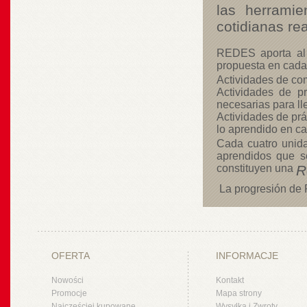
las herramie
cotidianas re
REDES aporta al a
propuesta en cada
Actividades de co
Actividades de p
necesarias para ll
Actividades de prác
lo aprendido en c
Cada cuatro unida
aprendidos que se
constituyen una
R
La progresión de R
OFERTA
INFORMACJE
Nowości
Kontakt
Promocje
Mapa strony
Najczęściej kupowane
Wysyłka i Zwroty