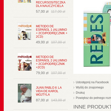
RECURSOS/TECZKA
DLA NAUCZYCIELA
57,00 zł
117,00 zł
METODO DE
ESPAŃOL 1 (ALUMNO
+ 2CD/PODRĘCZNIK +
2CD)
49,00 zł
107,00 zł
METODO DE
ESPAŃOL 2 (ALUMNO
+ 2CD/PODRĘCZNIK
+2CD)
79,00 zł
107,00 zł
Udostępnij na Facebook
Wyślij do znajomego
JUAN PABLO II: LA
VIDA DE KAROL
Drukuj
WOJTYLA
Powiększ do pełnego roz
87,00 zł
143,00 zł
INNE PRODUKT