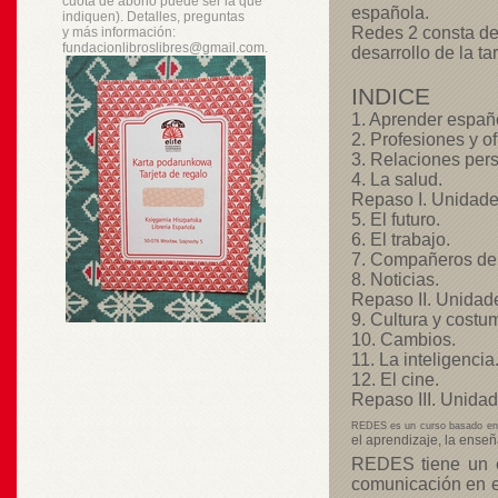
cuota de abono puede ser la que
española.
indiquen). Detalles, preguntas
Redes 2 consta de
y
más
información:
fundacionlibroslibres@gmail.com.
desarrollo de la ta
INDICE
1. Aprender españo
2. Profesiones y of
3. Relaciones per
4. La salud.
Repaso I. Unidades 
5. El futuro.
6. El trabajo.
7. Compañeros de 
8. Noticias.
Repaso II. Unidade
9. Cultura y costu
10. Cambios.
11. La inteligencia
12. El cine.
Repaso III. Unidade
REDES es un curso basado en
el aprendizaje, la ense
REDES tiene un en
comunicación en el