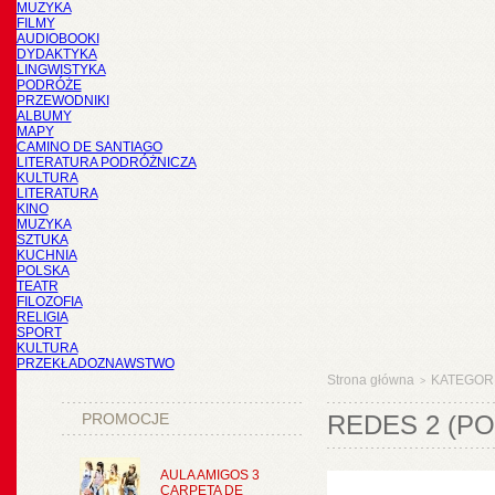
MUZYKA
FILMY
AUDIOBOOKI
DYDAKTYKA
LINGWISTYKA
PODRÓŻE
PRZEWODNIKI
ALBUMY
MAPY
CAMINO DE SANTIAGO
LITERATURA PODRÓŻNICZA
KULTURA
LITERATURA
KINO
MUZYKA
SZTUKA
KUCHNIA
POLSKA
TEATR
FILOZOFIA
RELIGIA
SPORT
KULTURA
PRZEKŁADOZNAWSTWO
Strona główna
KATEGOR
>
PROMOCJE
REDES 2 (P
AULA AMIGOS 3
CARPETA DE