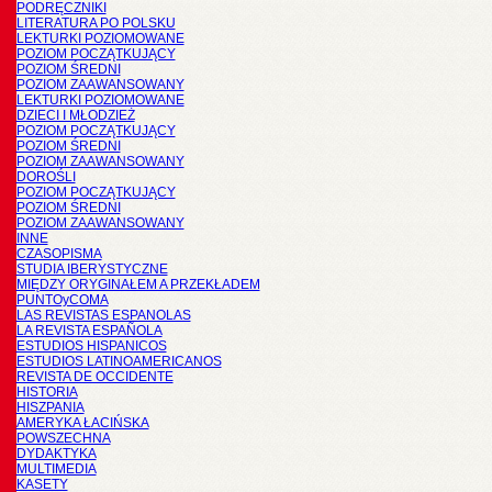
PODRĘCZNIKI
LITERATURA PO POLSKU
LEKTURKI POZIOMOWANE
POZIOM POCZĄTKUJĄCY
POZIOM ŚREDNI
POZIOM ZAAWANSOWANY
LEKTURKI POZIOMOWANE
DZIECI I MŁODZIEŻ
POZIOM POCZĄTKUJĄCY
POZIOM ŚREDNI
POZIOM ZAAWANSOWANY
DOROŚLI
POZIOM POCZĄTKUJĄCY
POZIOM ŚREDNI
POZIOM ZAAWANSOWANY
INNE
CZASOPISMA
STUDIA IBERYSTYCZNE
MIĘDZY ORYGINAŁEM A PRZEKŁADEM
PUNTOyCOMA
LAS REVISTAS ESPANOLAS
LA REVISTA ESPAÑOLA
ESTUDIOS HISPANICOS
ESTUDIOS LATINOAMERICANOS
REVISTA DE OCCIDENTE
HISTORIA
HISZPANIA
AMERYKA ŁACIŃSKA
POWSZECHNA
DYDAKTYKA
MULTIMEDIA
KASETY