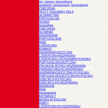
gry, zabawy, komunikacja
mówienie, konwersacje, komunikacja
ĆWICZENIA
TESTY I EGZAMINY DELE
SŁOWNICTWO
PORTUGALSKI
TEORIA
Gramatyka
ĆWICZENIA
SŁOWNIKI
HISZPAŃSKIE
PORTUGALSKIE
INNE
LITERATURA
KOMIKSY
HISZPAŃSKOJĘZYCZNA
LITERATURA HISZPANSKA
LITERATURA LATYNOAMERYKAŃSKA
PORTUGALSKOJĘZYCZNA
POLSKA W JĘZYKU HISZPAŃSKIM
POWSZECHNA PO HISZPAŃSKU
HISZPAŃSKOJĘZYCZNA PO POLSKU
PORTUGALSKOJĘZYCZNA PO POLSKU
DZIECIĘCA PO POLSKU
DZIECIĘCA PO HISZPAŃSKU
BIOGRAFIE
INNE
opowiadania
KRYMINAŁY
BOOKS IN ENGLISH
DZIECI
LITERATURA PO HISZPAŃSKU