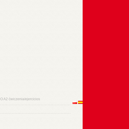
O A2 ćwiczenia/ejercicios