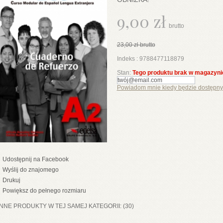
9,00 zł
brutto
23,00 zł
brutto
Indeks :
9788477118879
Stan:
Tego produktu brak w magazyni
Powiadom mnie kiedy będzie dostępny
Udostępnij na Facebook
Wyślij do znajomego
Drukuj
Powiększ do pełnego rozmiaru
INNE PRODUKTY W TEJ SAMEJ KATEGORII: (30)