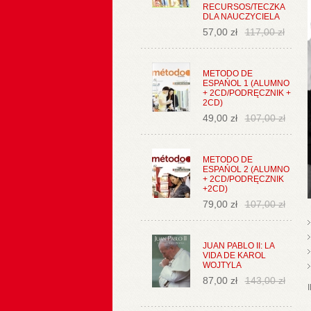
RECURSOS/TECZKA
DLA NAUCZYCIELA
57,00 zł
117,00 zł
METODO DE
ESPAŃOL 1 (ALUMNO
+ 2CD/PODRĘCZNIK +
2CD)
49,00 zł
107,00 zł
METODO DE
ESPAŃOL 2 (ALUMNO
+ 2CD/PODRĘCZNIK
+2CD)
79,00 zł
107,00 zł
JUAN PABLO II: LA
VIDA DE KAROL
WOJTYLA
87,00 zł
143,00 zł