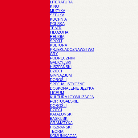
LITERATURA
KINO
MUZYKA
SZTUKA
KUCHNIA
POLSKA
TEATR
FILOZOFIA
RELIGIA
SPORT
KULTURA
PRZEKŁADOZNAWSTWO
GRY
PODRĘCZNIKI
GALICYJSKI
HISZPAŃSKI
DZIECI
GIMNAZJUM
DOROŚLI
SPECJALISTYCZNE
DOSKONALENIE JĘZYKA
LICEUM
KULTURA I CYWILIZACJA
PORTUGALSKIE
DOROŚLI
DZIECI
KATALOŃSKI
BASKIJSKI
GRAMATYKA
HISZPAŃSKI
TEORIA
KOMUNIKACJA