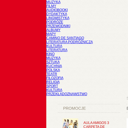
MUZYKA
FILMY
AUDIOBOOKI
DYDAKTYKA
LINGWISTYKA
PODRÓŻE
PRZEWODNIKI
ALBUMY
MAPY
CAMINO DE SANTIAGO
LITERATURA PODRÓŻNICZA
KULTURA
LITERATURA
KINO
MUZYKA
SZTUKA
KUCHNIA
POLSKA
TEATR
FILOZOFIA
RELIGIA
SPORT
KULTURA
PRZEKŁADOZNAWSTWO
PROMOCJE
AULA AMIGOS 3
CARPETA DE