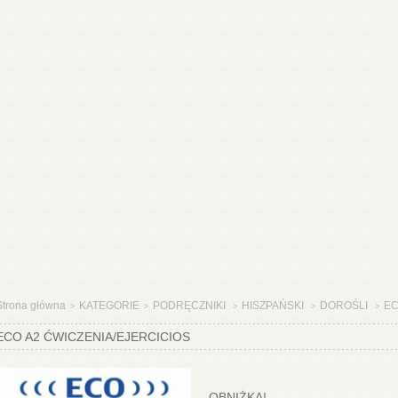
Strona główna
KATEGORIE
PODRĘCZNIKI
HISZPAŃSKI
DOROŚLI
EC
>
>
>
>
>
ECO A2 ĆWICZENIA/EJERCICIOS
OBNIŻKA!