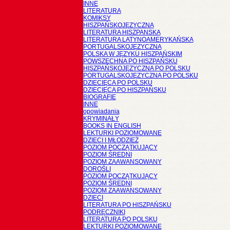
INNE
LITERATURA
KOMIKSY
HISZPAŃSKOJĘZYCZNA
LITERATURA HISZPANSKA
LITERATURA LATYNOAMERYKAŃSKA
PORTUGALSKOJĘZYCZNA
POLSKA W JĘZYKU HISZPAŃSKIM
POWSZECHNA PO HISZPAŃSKU
HISZPAŃSKOJĘZYCZNA PO POLSKU
PORTUGALSKOJĘZYCZNA PO POLSKU
DZIECIĘCA PO POLSKU
DZIECIĘCA PO HISZPAŃSKU
BIOGRAFIE
INNE
opowiadania
KRYMINAŁY
BOOKS IN ENGLISH
LEKTURKI POZIOMOWANE
DZIECI I MŁODZIEŻ
POZIOM POCZĄTKUJĄCY
POZIOM ŚREDNI
POZIOM ZAAWANSOWANY
DOROŚLI
POZIOM POCZĄTKUJĄCY
POZIOM ŚREDNI
POZIOM ZAAWANSOWANY
DZIECI
LITERATURA PO HISZPAŃSKU
PODRĘCZNIKI
LITERATURA PO POLSKU
LEKTURKI POZIOMOWANE