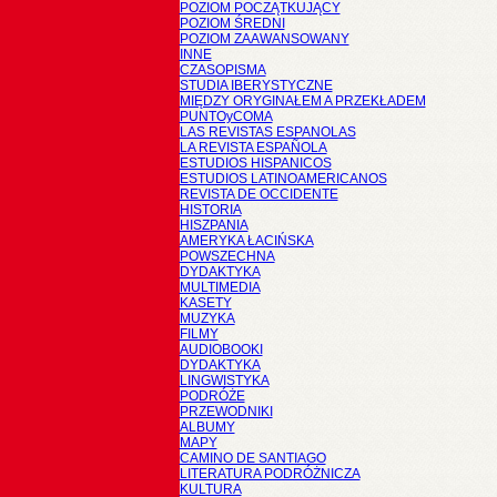
POZIOM POCZĄTKUJĄCY
POZIOM ŚREDNI
POZIOM ZAAWANSOWANY
INNE
CZASOPISMA
STUDIA IBERYSTYCZNE
MIĘDZY ORYGINAŁEM A PRZEKŁADEM
PUNTOyCOMA
LAS REVISTAS ESPANOLAS
LA REVISTA ESPAÑOLA
ESTUDIOS HISPANICOS
ESTUDIOS LATINOAMERICANOS
REVISTA DE OCCIDENTE
HISTORIA
HISZPANIA
AMERYKA ŁACIŃSKA
POWSZECHNA
DYDAKTYKA
MULTIMEDIA
KASETY
MUZYKA
FILMY
AUDIOBOOKI
DYDAKTYKA
LINGWISTYKA
PODRÓŻE
PRZEWODNIKI
ALBUMY
MAPY
CAMINO DE SANTIAGO
LITERATURA PODRÓŻNICZA
KULTURA