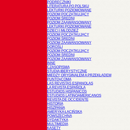
PODRĘCZNIKI
LITERATURA PO POLSKU
LEKTURKI POZIOMOWANE
POZIOM POCZĄTKUJĄCY
POZIOM ŚREDNI
POZIOM ZAAWANSOWANY
LEKTURKI POZIOMOWANE
DZIECI I MŁODZIEŻ
POZIOM POCZĄTKUJĄCY
POZIOM ŚREDNI
POZIOM ZAAWANSOWANY
DOROŚLI
POZIOM POCZĄTKUJĄCY
POZIOM ŚREDNI
POZIOM ZAAWANSOWANY
INNE
CZASOPISMA
STUDIA IBERYSTYCZNE
MIĘDZY ORYGINAŁEM A PRZEKŁADEM
PUNTOyCOMA
LAS REVISTAS ESPANOLAS
LA REVISTA ESPAÑOLA
ESTUDIOS HISPANICOS
ESTUDIOS LATINOAMERICANOS
REVISTA DE OCCIDENTE
HISTORIA
HISZPANIA
AMERYKA ŁACIŃSKA
POWSZECHNA
DYDAKTYKA
MULTIMEDIA
KASETY