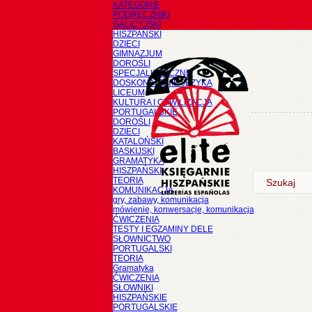
KATEGORIE
PODRĘCZNIKI
GALICYJSKI
HISZPAŃSKI
DZIECI
GIMNAZJUM
DOROŚLI
SPECJALISTYCZNE
DOSKONALENIE JĘZYKA
LICEUM
KULTURA I CYWILIZACJA
PORTUGALSKIE
DOROŚLI
DZIECI
KATALOŃSKI
BASKIJSKI
GRAMATYKA
HISZPAŃSKI
TEORIA
KOMUNIKACJA
gry, zabawy, komunikacja
mówienie, konwersacje, komunikacja
ĆWICZENIA
TESTY I EGZAMINY DELE
SŁOWNICTWO
PORTUGALSKI
TEORIA
Gramatyka
ĆWICZENIA
SŁOWNIKI
HISZPAŃSKIE
PORTUGALSKIE