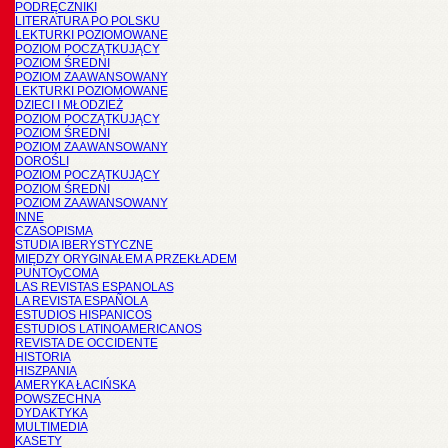
PODRĘCZNIKI
LITERATURA PO POLSKU
LEKTURKI POZIOMOWANE
POZIOM POCZĄTKUJĄCY
POZIOM ŚREDNI
POZIOM ZAAWANSOWANY
LEKTURKI POZIOMOWANE
DZIECI I MŁODZIEŻ
POZIOM POCZĄTKUJĄCY
POZIOM ŚREDNI
POZIOM ZAAWANSOWANY
DOROŚLI
POZIOM POCZĄTKUJĄCY
POZIOM ŚREDNI
POZIOM ZAAWANSOWANY
INNE
CZASOPISMA
STUDIA IBERYSTYCZNE
MIĘDZY ORYGINAŁEM A PRZEKŁADEM
PUNTOyCOMA
LAS REVISTAS ESPANOLAS
LA REVISTA ESPAÑOLA
ESTUDIOS HISPANICOS
ESTUDIOS LATINOAMERICANOS
REVISTA DE OCCIDENTE
HISTORIA
HISZPANIA
AMERYKA ŁACIŃSKA
POWSZECHNA
DYDAKTYKA
MULTIMEDIA
KASETY