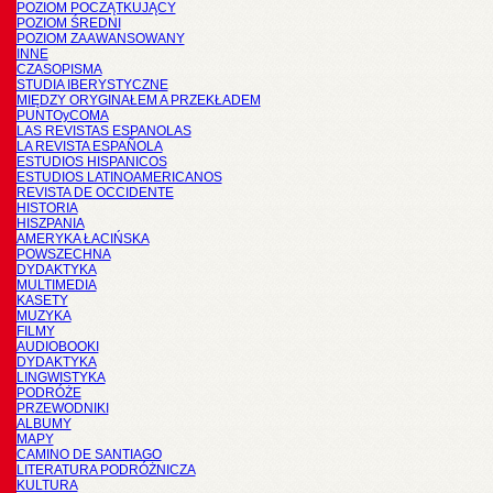
POZIOM POCZĄTKUJĄCY
POZIOM ŚREDNI
POZIOM ZAAWANSOWANY
INNE
CZASOPISMA
STUDIA IBERYSTYCZNE
MIĘDZY ORYGINAŁEM A PRZEKŁADEM
PUNTOyCOMA
LAS REVISTAS ESPANOLAS
LA REVISTA ESPAÑOLA
ESTUDIOS HISPANICOS
ESTUDIOS LATINOAMERICANOS
REVISTA DE OCCIDENTE
HISTORIA
HISZPANIA
AMERYKA ŁACIŃSKA
POWSZECHNA
DYDAKTYKA
MULTIMEDIA
KASETY
MUZYKA
FILMY
AUDIOBOOKI
DYDAKTYKA
LINGWISTYKA
PODRÓŻE
PRZEWODNIKI
ALBUMY
MAPY
CAMINO DE SANTIAGO
LITERATURA PODRÓŻNICZA
KULTURA