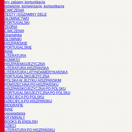
gry, zabawy, komunikacja
mówienie, konwersacje, komunikacja
ĆWICZENIA
TESTY I EGZAMINY DELE
SŁOWNICTWO
PORTUGALSKI
TEORIA
ĆWICZENIA
Gramatyka
SŁOWNIKI
HISZPAŃSKIE
PORTUGALSKIE
INNE
LITERATURA
KOMIKSY
HISZPAŃSKOJĘZYCZNA
LITERATURA HISZPANSKA
LITERATURA LATYNOAMERYKAŃSKA
PORTUGALSKOJĘZYCZNA
POLSKA W JĘZYKU HISZPAŃSKIM
POWSZECHNA PO HISZPAŃSKU
HISZPAŃSKOJĘZYCZNA PO POLSKU
PORTUGALSKOJĘZYCZNA PO POLSKU
DZIECIĘCA PO POLSKU
DZIECIĘCA PO HISZPAŃSKU
BIOGRAFIE
INNE
opowiadania
KRYMINAŁY
BOOKS IN ENGLISH
DZIECI
LITERATURA PO HISZPAŃSKU