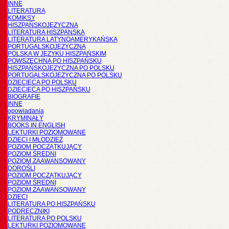
INNE
LITERATURA
KOMIKSY
HISZPAŃSKOJĘZYCZNA
LITERATURA HISZPANSKA
LITERATURA LATYNOAMERYKAŃSKA
PORTUGALSKOJĘZYCZNA
POLSKA W JĘZYKU HISZPAŃSKIM
POWSZECHNA PO HISZPAŃSKU
HISZPAŃSKOJĘZYCZNA PO POLSKU
PORTUGALSKOJĘZYCZNA PO POLSKU
DZIECIĘCA PO POLSKU
DZIECIĘCA PO HISZPAŃSKU
BIOGRAFIE
INNE
opowiadania
KRYMINAŁY
BOOKS IN ENGLISH
LEKTURKI POZIOMOWANE
DZIECI I MŁODZIEŻ
POZIOM POCZĄTKUJĄCY
POZIOM ŚREDNI
POZIOM ZAAWANSOWANY
DOROŚLI
POZIOM POCZĄTKUJĄCY
POZIOM ŚREDNI
POZIOM ZAAWANSOWANY
DZIECI
LITERATURA PO HISZPAŃSKU
PODRĘCZNIKI
LITERATURA PO POLSKU
LEKTURKI POZIOMOWANE