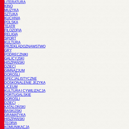
LITERATURA
KINO
MUZYKA
SZTUKA
KUCHNIA
POLSKA
TEATR
FILOZOFIA
RELIGIA
SPORT
KULTURA
PRZEKŁADOZNAWSTWO
GRY
PODRĘCZNIKI
GALICYJSKI
HISZPAŃSKI
DZIECI
GIMNAZJUM
DOROŚLI
SPECJALISTYCZNE
DOSKONALENIE JĘZYKA
LICEUM
KULTURA I CYWILIZACJA
PORTUGALSKIE
DOROŚLI
DZIECI
KATALOŃSKI
BASKIJSKI
GRAMATYKA
HISZPAŃSKI
TEORIA
KOMUNIKACJA