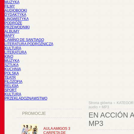
MUZYKA
FILMY
AUDIOBOOKI
DYDAKTYKA
LINGWISTYKA
PODRÓŻE
PRZEWODNIKI
ALBUMY
MAPY
CAMINO DE SANTIAGO
LITERATURA PODRÓŻNICZA
KULTURA
LITERATURA
KINO
MUZYKA
SZTUKA
KUCHNIA
POLSKA
TEATR
FILOZOFIA
RELIGIA
SPORT
KULTURA
PRZEKŁADOZNAWSTWO
Strona główna
KATEGOR
>
audio + MP3
PROMOCJE
EN ACCIÓN A
MP3
AULA AMIGOS 3
CARPETA DE