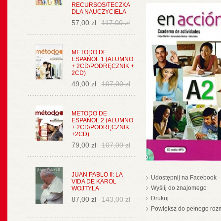
RECURSOS/TECZKA
DLA NAUCZYCIELA
57,00 zł
117,00 zł
METODO DE
ESPAŃOL 1 (ALUMNO
+ 2CD/PODRĘCZNIK +
2CD)
49,00 zł
107,00 zł
METODO DE
ESPAŃOL 2 (ALUMNO
+ 2CD/PODRĘCZNIK
+2CD)
79,00 zł
107,00 zł
JUAN PABLO II: LA
Udostępnij na Facebook
VIDA DE KAROL
Wyślij do znajomego
WOJTYLA
Drukuj
87,00 zł
143,00 zł
Powiększ do pełnego roz