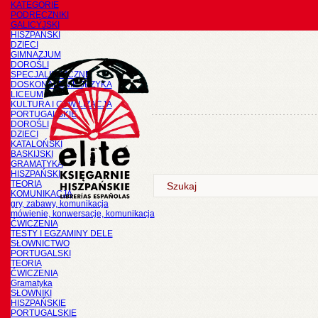
KATEGORIE
PODRĘCZNIKI
GALICYJSKI
HISZPAŃSKI
DZIECI
GIMNAZJUM
DOROŚLI
SPECJALISTYCZNE
DOSKONALENIE JĘZYKA
LICEUM
KULTURA I CYWILIZACJA
PORTUGALSKIE
DOROŚLI
DZIECI
KATALOŃSKI
BASKIJSKI
GRAMATYKA
HISZPAŃSKI
TEORIA
KOMUNIKACJA
gry, zabawy, komunikacja
mówienie, konwersacje, komunikacja
ĆWICZENIA
TESTY I EGZAMINY DELE
SŁOWNICTWO
PORTUGALSKI
TEORIA
ĆWICZENIA
Gramatyka
SŁOWNIKI
HISZPAŃSKIE
PORTUGALSKIE