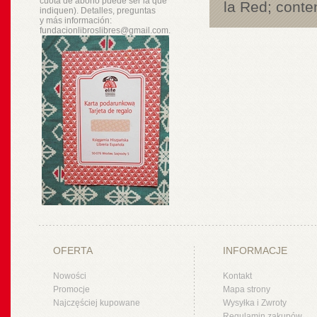
cuota de abono puede ser la que
la Red; conte
indiquen). Detalles, preguntas
y
más
información:
fundacionlibroslibres@gmail.com.
OFERTA
INFORMACJE
Nowości
Kontakt
Promocje
Mapa strony
Najczęściej kupowane
Wysyłka i Zwroty
Regulamin zakupów