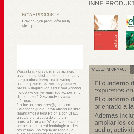
INNE PRODUKT
NOWE PRODUKTY
Brak nowych produktów na tą
chwilę
WIĘCEJ INFORMACJI
Wszystkim, którzy chcieliby sprawić
przyjemność bliskiej osobie, polecamy
kartę podarunkową - na dowolną,
El cuaderno d
ustaloną kwotę - do wykorzystania w
naszej księgarni (od zaraz, wysyłkowo:)
expuestos en 
i wrocławskiej kawiarni (po wznowieniu
działalności:)! Szczegóły, pytania,
El cuaderno d
informacje -
fundacionlibroslibres@gmail.com.
orientado a l
Para todos que quieran ofrecer un libro
(mandamos a toda Polonia con DHL),
Además incluy
un
café o
una copa de vino en
ampliar los c
nuestra
librería
en Wrocław (en cuanto
acabe la locura epidemiológica) - les
audio; activid
ofrecemos una tarjeta de regalo (la