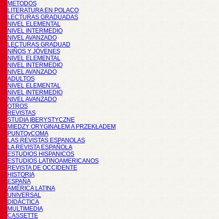
METODOS
LITERATURA EN POLACO
LECTURAS GRADUADAS
NIVEL ELEMENTAL
NIVEL INTERMEDIO
NIVEL AVANZADO
LECTURAS GRADUAD
NIÑOS Y JÓVENES
NIVEL ELEMENTAL
NIVEL INTERMEDIO
NIVEL AVANZADO
ADULTOS
NIVEL ELEMENTAL
NIVEL INTERMEDIO
NIVEL AVANZADO
OTROS
REVISTAS
STUDIA IBERYSTYCZNE
MIĘDZY ORYGINAŁEM A PRZEKŁADEM
PUNTOyCOMA
LAS REVISTAS ESPANOLAS
LA REVISTA ESPAÑOLA
ESTUDIOS HISPANICOS
ESTUDIOS LATINOAMERICANOS
REVISTA DE OCCIDENTE
HISTORIA
ESPAÑA
AMÉRICA LATINA
UNIVERSAL
DIDÁCTICA
MULTIMEDIA
CASSETTE