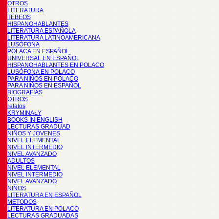
OTROS
LITERATURA
TEBEOS
HISPANOHABLANTES
LITERATURA ESPAÑOLA
LITERATURA LATINOAMERICANA
LUSÓFONA
POLACA EN ESPAÑOL
UNIVERSAL EN ESPAÑOL
HISPANOHABLANTES EN POLACO
LUSÓFONA EN POLACO
PARA NIÑOS EN POLACO
PARA NIÑOS EN ESPAÑOL
BIOGRAFÍAS
OTROS
relatos
KRYMINAŁY
BOOKS IN ENGLISH
LECTURAS GRADUAD
NIÑOS Y JÓVENES
NIVEL ELEMENTAL
NIVEL INTERMEDIO
NIVEL AVANZADO
ADULTOS
NIVEL ELEMENTAL
NIVEL INTERMEDIO
NIVEL AVANZADO
NIÑOS
LITERATURA EN ESPAÑOL
METODOS
LITERATURA EN POLACO
LECTURAS GRADUADAS