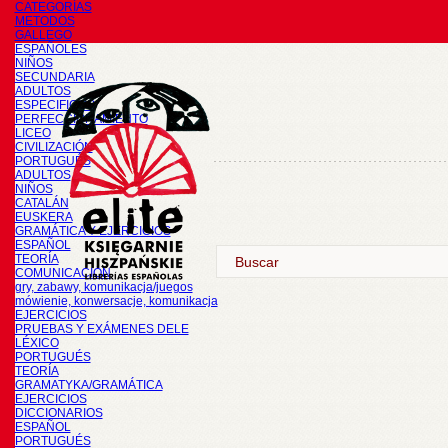
CATEGORÍAS
METODOS
GALLEGO
ESPAÑOLES
NIÑOS
SECUNDARIA
ADULTOS
ESPECIFICOS
PERFECCIONAMIENTO
LICEO
CIVILIZACIÓN
PORTUGUÉS
ADULTOS
NIÑOS
CATALÁN
EUSKERA
GRAMÁTICA Y EJERCICIOS
ESPAÑOL
TEORÍA
COMUNICACIÓN
gry, zabawy, komunikacja/juegos
mówienie, konwersacje, komunikacja
EJERCICIOS
PRUEBAS Y EXÁMENES DELE
LÉXICO
PORTUGUÉS
TEORÍA
GRAMATYKA/GRAMÁTICA
EJERCICIOS
DICCIONARIOS
ESPAÑOL
PORTUGUÉS