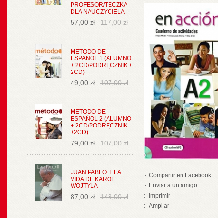
PROFESOR/TECZKA
DLA NAUCZYCIELA
57,00 zł
117,00 zł
METODO DE
ESPAŃOL 1 (ALUMNO
+ 2CD/PODRĘCZNIK +
2CD)
49,00 zł
107,00 zł
METODO DE
ESPAŃOL 2 (ALUMNO
+ 2CD/PODRĘCZNIK
+2CD)
79,00 zł
107,00 zł
JUAN PABLO II: LA
Compartir en Facebook
VIDA DE KAROL
Enviar a un amigo
WOJTYLA
Imprimir
87,00 zł
143,00 zł
Ampliar