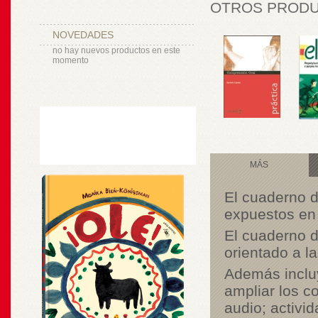
OTROS PRODUC
NOVEDADES
no hay nuevos productos en este
momento
MÁS
El cuaderno d
expuestos en 
El cuaderno d
orientado a l
Además incluy
ampliar los c
audio; activid