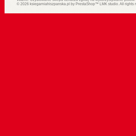
© 2026 ksiegarniahiszpanska.pl by
PrestaShop
™
LMK studio
. All rights