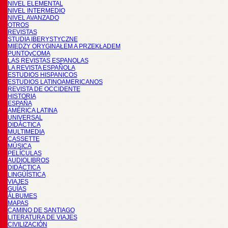
NIVEL ELEMENTAL
NIVEL INTERMEDIO
NIVEL AVANZADO
OTROS
REVISTAS
STUDIA IBERYSTYCZNE
MIĘDZY ORYGINAŁEM A PRZEKŁADEM
PUNTOyCOMA
LAS REVISTAS ESPANOLAS
LA REVISTA ESPAÑOLA
ESTUDIOS HISPANICOS
ESTUDIOS LATINOAMERICANOS
REVISTA DE OCCIDENTE
HISTORIA
ESPAÑA
AMÉRICA LATINA
UNIVERSAL
DIDÁCTICA
MULTIMEDIA
CASSETTE
MÚSICA
PELÍCULAS
AUDIOLIBROS
DIDÁCTICA
LINGÜÍSTICA
VIAJES
GUÍAS
ÁLBUMES
MAPAS
CAMINO DE SANTIAGO
LITERATURA DE VIAJES
CIVILIZACIÓN