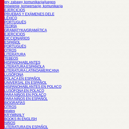
gry, zabawy, komunikacja/juegos
mówienie, konwersacje, komunikacja
EJERCICIOS
PRUEBAS Y EXÁMENES DELE
LÉXICO
PORTUGUÉS
TEORÍA
GRAMATYKA/GRAMÁTICA
EJERCICIOS
DICCIONARIOS
ESPAÑOL
PORTUGUÉS
OTROS
LITERATURA
TEBEOS
HISPANOHABLANTES
LITERATURA ESPAÑOLA
LITERATURA LATINOAMERICANA
LUSÓFONA
POLACA EN ESPAÑOL
UNIVERSAL EN ESPAÑOL
HISPANOHABLANTES EN POLACO
LUSÓFONA EN POLACO
PARA NIÑOS EN POLACO
PARA NIÑOS EN ESPAÑOL
BIOGRAFÍAS
OTROS
relatos
KRYMINAŁY
BOOKS IN ENGLISH
NIÑOS
LITERATURA EN ESPAÑOL