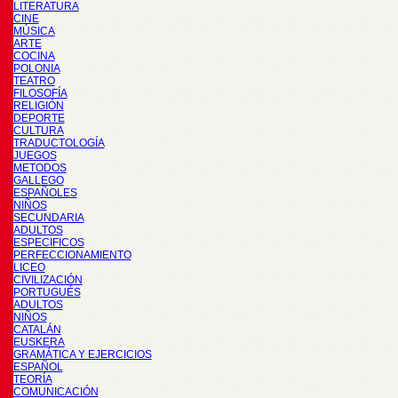
LITERATURA
CINE
MÚSICA
ARTE
COCINA
POLONIA
TEATRO
FILOSOFÍA
RELIGIÓN
DEPORTE
CULTURA
TRADUCTOLOGÍA
JUEGOS
METODOS
GALLEGO
ESPAÑOLES
NIÑOS
SECUNDARIA
ADULTOS
ESPECIFICOS
PERFECCIONAMIENTO
LICEO
CIVILIZACIÓN
PORTUGUÉS
ADULTOS
NIÑOS
CATALÁN
EUSKERA
GRAMÁTICA Y EJERCICIOS
ESPAÑOL
TEORÍA
COMUNICACIÓN