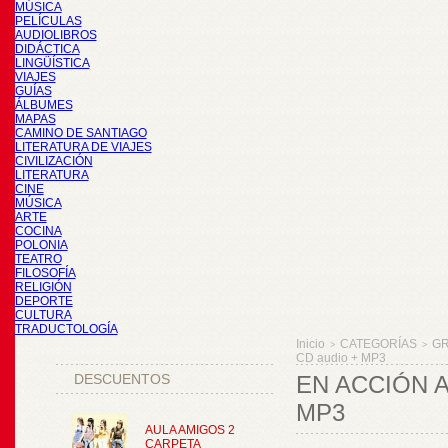
MÚSICA
PELÍCULAS
AUDIOLIBROS
DIDÁCTICA
LINGÜÍSTICA
VIAJES
GUÍAS
ÁLBUMES
MAPAS
CAMINO DE SANTIAGO
LITERATURA DE VIAJES
CIVILIZACIÓN
LITERATURA
CINE
MÚSICA
ARTE
COCINA
POLONIA
TEATRO
FILOSOFÍA
RELIGIÓN
DEPORTE
CULTURA
TRADUCTOLOGÍA
Inicio
CATEGORÍAS
GR
>
>
CD audio + MP3
DESCUENTOS
EN ACCIÓN A
MP3
AULA AMIGOS 2
CARPETA