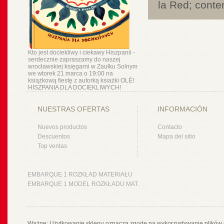
la Red; conte
Kto jest dociekliwy i ciekawy Hiszpanii -
serdecznie zapraszamy do naszej
wrocławskiej księgarni w Zaułku Solnym
we wtorek 21 marca o 19:00 na
książkową fiestę z autorką ksiażki OLÉ!
HISZPANIA DLA DOCIEKLIWYCH!
NUESTRAS OFERTAS
INFORMACIÓN
Nuevos productos
Contacto
Descuentos
Mapa del sitio
Top ventas
EMBARQUE 1 ROZKŁAD MATERIAŁU
EMBARQUE 1 MODEL ROZKŁADU MAT.
Ważne: Użytkowanie sklepu oznacza zgodę na wykorzystywanie plików 