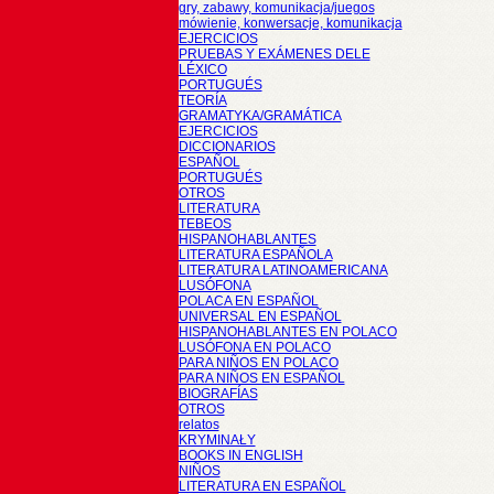
gry, zabawy, komunikacja/juegos
mówienie, konwersacje, komunikacja
EJERCICIOS
PRUEBAS Y EXÁMENES DELE
LÉXICO
PORTUGUÉS
TEORÍA
GRAMATYKA/GRAMÁTICA
EJERCICIOS
DICCIONARIOS
ESPAÑOL
PORTUGUÉS
OTROS
LITERATURA
TEBEOS
HISPANOHABLANTES
LITERATURA ESPAÑOLA
LITERATURA LATINOAMERICANA
LUSÓFONA
POLACA EN ESPAÑOL
UNIVERSAL EN ESPAÑOL
HISPANOHABLANTES EN POLACO
LUSÓFONA EN POLACO
PARA NIÑOS EN POLACO
PARA NIÑOS EN ESPAÑOL
BIOGRAFÍAS
OTROS
relatos
KRYMINAŁY
BOOKS IN ENGLISH
NIÑOS
LITERATURA EN ESPAÑOL