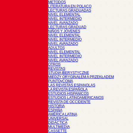
METODOS
LITERATURA EN POLACO
LECTURAS GRADUADAS
NIVEL ELEMENTAL
NIVEL INTERMEDIO
NIVEL AVANZADO
LECTURAS GRADUAD
NIÑOS Y JÓVENES
NIVEL ELEMENTAL
NIVEL INTERMEDIO
NIVEL AVANZADO
ADULTOS
NIVEL ELEMENTAL
NIVEL INTERMEDIO
NIVEL AVANZADO
OTROS
REVISTAS
STUDIA IBERYSTYCZNE
MIĘDZY ORYGINAŁEM A PRZEKŁADEM
PUNTOyCOMA
LAS REVISTAS ESPANOLAS
LA REVISTA ESPAÑOLA
ESTUDIOS HISPANICOS
ESTUDIOS LATINOAMERICANOS
REVISTA DE OCCIDENTE
HISTORIA
ESPAÑA
AMÉRICA LATINA
UNIVERSAL
DIDÁCTICA
MULTIMEDIA
CASSETTE