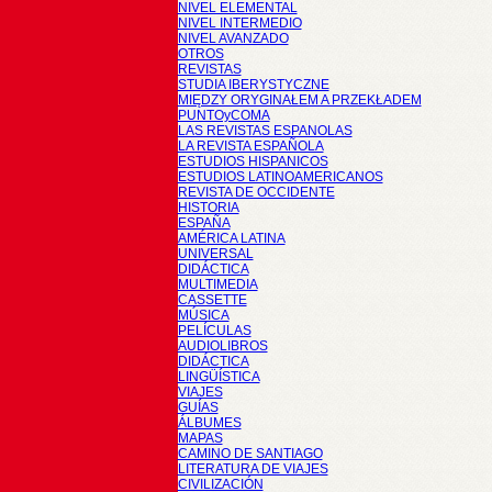
NIVEL ELEMENTAL
NIVEL INTERMEDIO
NIVEL AVANZADO
OTROS
REVISTAS
STUDIA IBERYSTYCZNE
MIĘDZY ORYGINAŁEM A PRZEKŁADEM
PUNTOyCOMA
LAS REVISTAS ESPANOLAS
LA REVISTA ESPAÑOLA
ESTUDIOS HISPANICOS
ESTUDIOS LATINOAMERICANOS
REVISTA DE OCCIDENTE
HISTORIA
ESPAÑA
AMÉRICA LATINA
UNIVERSAL
DIDÁCTICA
MULTIMEDIA
CASSETTE
MÚSICA
PELÍCULAS
AUDIOLIBROS
DIDÁCTICA
LINGÜÍSTICA
VIAJES
GUÍAS
ÁLBUMES
MAPAS
CAMINO DE SANTIAGO
LITERATURA DE VIAJES
CIVILIZACIÓN