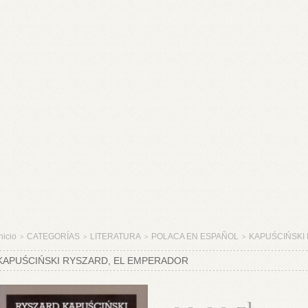
nicio
CATEGORÍAS
LITERATURA
POLACA EN ESPAÑOL
KAPUŚCIŃSKI 
>
>
>
>
KAPUŚCIŃSKI RYSZARD, EL EMPERADOR