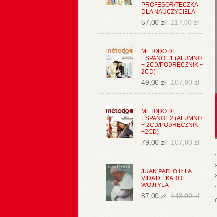
PROFESOR/TECZKA
DLA NAUCZYCIELA
57,00 zł
117,00 zł
METODO DE
ESPAŃOL 1 (ALUMNO
+ 2CD/PODRĘCZNIK +
2CD)
49,00 zł
107,00 zł
METODO DE
ESPAŃOL 2 (ALUMNO
+ 2CD/PODRĘCZNIK
+2CD)
79,00 zł
107,00 zł
JUAN PABLO II: LA
VIDA DE KAROL
WOJTYLA
87,00 zł
143,00 zł