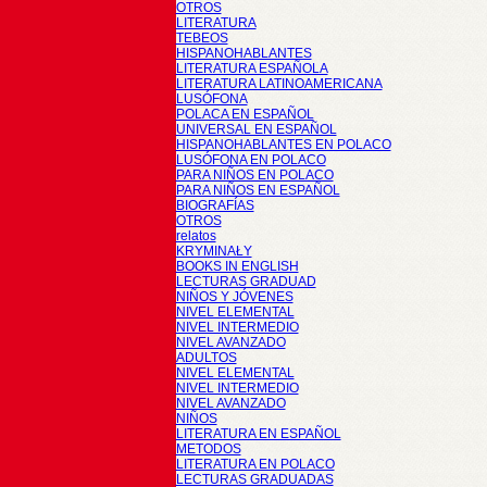
OTROS
LITERATURA
TEBEOS
HISPANOHABLANTES
LITERATURA ESPAÑOLA
LITERATURA LATINOAMERICANA
LUSÓFONA
POLACA EN ESPAÑOL
UNIVERSAL EN ESPAÑOL
HISPANOHABLANTES EN POLACO
LUSÓFONA EN POLACO
PARA NIÑOS EN POLACO
PARA NIÑOS EN ESPAÑOL
BIOGRAFÍAS
OTROS
relatos
KRYMINAŁY
BOOKS IN ENGLISH
LECTURAS GRADUAD
NIÑOS Y JÓVENES
NIVEL ELEMENTAL
NIVEL INTERMEDIO
NIVEL AVANZADO
ADULTOS
NIVEL ELEMENTAL
NIVEL INTERMEDIO
NIVEL AVANZADO
NIÑOS
LITERATURA EN ESPAÑOL
METODOS
LITERATURA EN POLACO
LECTURAS GRADUADAS