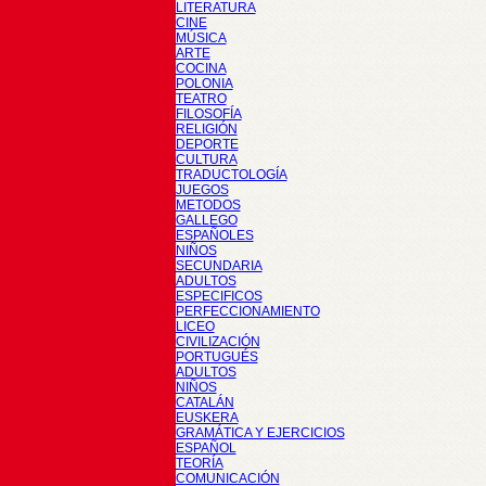
LITERATURA
CINE
MÚSICA
ARTE
COCINA
POLONIA
TEATRO
FILOSOFÍA
RELIGIÓN
DEPORTE
CULTURA
TRADUCTOLOGÍA
JUEGOS
METODOS
GALLEGO
ESPAÑOLES
NIÑOS
SECUNDARIA
ADULTOS
ESPECIFICOS
PERFECCIONAMIENTO
LICEO
CIVILIZACIÓN
PORTUGUÉS
ADULTOS
NIÑOS
CATALÁN
EUSKERA
GRAMÁTICA Y EJERCICIOS
ESPAÑOL
TEORÍA
COMUNICACIÓN