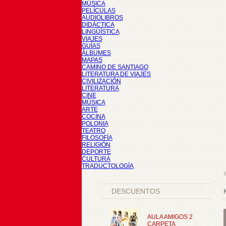
MÚSICA
PELÍCULAS
AUDIOLIBROS
DIDÁCTICA
LINGÜÍSTICA
VIAJES
GUÍAS
ÁLBUMES
MAPAS
CAMINO DE SANTIAGO
LITERATURA DE VIAJES
CIVILIZACIÓN
LITERATURA
CINE
MÚSICA
ARTE
COCINA
POLONIA
TEATRO
FILOSOFÍA
RELIGIÓN
DEPORTE
CULTURA
TRADUCTOLOGÍA
I
DESCUENTOS
AULA AMIGOS 2
CARPETA