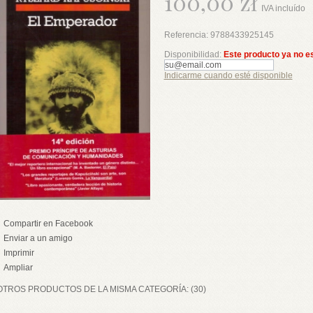
100,00 zł
IVA incluído
Referencia:
9788433925145
Disponibilidad:
Este producto ya no e
Indicarme cuando esté disponible
Compartir en Facebook
Enviar a un amigo
Imprimir
Ampliar
OTROS PRODUCTOS DE LA MISMA CATEGORÍA: (30)