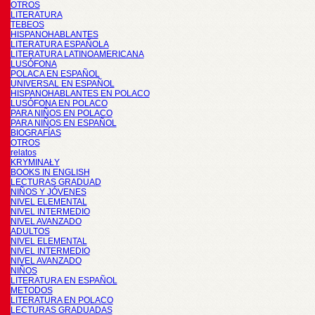
OTROS
LITERATURA
TEBEOS
HISPANOHABLANTES
LITERATURA ESPAÑOLA
LITERATURA LATINOAMERICANA
LUSÓFONA
POLACA EN ESPAÑOL
UNIVERSAL EN ESPAÑOL
HISPANOHABLANTES EN POLACO
LUSÓFONA EN POLACO
PARA NIÑOS EN POLACO
PARA NIÑOS EN ESPAÑOL
BIOGRAFÍAS
OTROS
relatos
KRYMINAŁY
BOOKS IN ENGLISH
LECTURAS GRADUAD
NIÑOS Y JÓVENES
NIVEL ELEMENTAL
NIVEL INTERMEDIO
NIVEL AVANZADO
ADULTOS
NIVEL ELEMENTAL
NIVEL INTERMEDIO
NIVEL AVANZADO
NIÑOS
LITERATURA EN ESPAÑOL
METODOS
LITERATURA EN POLACO
LECTURAS GRADUADAS