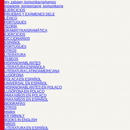
gry, zabawy, komunikacja/juegos
mówienie, konwersacje, komunikacja
EJERCICIOS
PRUEBAS Y EXÁMENES DELE
LÉXICO
PORTUGUÉS
TEORÍA
GRAMATYKA/GRAMÁTICA
EJERCICIOS
DICCIONARIOS
ESPAÑOL
PORTUGUÉS
OTROS
LITERATURA
TEBEOS
HISPANOHABLANTES
LITERATURA ESPAÑOLA
LITERATURA LATINOAMERICANA
LUSÓFONA
POLACA EN ESPAÑOL
UNIVERSAL EN ESPAÑOL
HISPANOHABLANTES EN POLACO
LUSÓFONA EN POLACO
PARA NIÑOS EN POLACO
PARA NIÑOS EN ESPAÑOL
BIOGRAFÍAS
OTROS
relatos
KRYMINAŁY
BOOKS IN ENGLISH
NIÑOS
LITERATURA EN ESPAÑOL