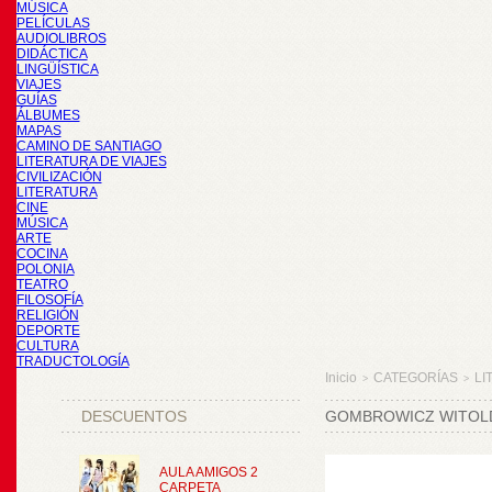
MÚSICA
PELÍCULAS
AUDIOLIBROS
DIDÁCTICA
LINGÜÍSTICA
VIAJES
GUÍAS
ÁLBUMES
MAPAS
CAMINO DE SANTIAGO
LITERATURA DE VIAJES
CIVILIZACIÓN
LITERATURA
CINE
MÚSICA
ARTE
COCINA
POLONIA
TEATRO
FILOSOFÍA
RELIGIÓN
DEPORTE
CULTURA
TRADUCTOLOGÍA
Inicio
CATEGORÍAS
LI
>
>
DESCUENTOS
GOMBROWICZ WITOL
AULA AMIGOS 2
CARPETA