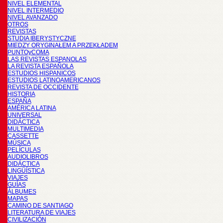
NIVEL ELEMENTAL
NIVEL INTERMEDIO
NIVEL AVANZADO
OTROS
REVISTAS
STUDIA IBERYSTYCZNE
MIĘDZY ORYGINAŁEM A PRZEKŁADEM
PUNTOyCOMA
LAS REVISTAS ESPANOLAS
LA REVISTA ESPAÑOLA
ESTUDIOS HISPANICOS
ESTUDIOS LATINOAMERICANOS
REVISTA DE OCCIDENTE
HISTORIA
ESPAÑA
AMÉRICA LATINA
UNIVERSAL
DIDÁCTICA
MULTIMEDIA
CASSETTE
MÚSICA
PELÍCULAS
AUDIOLIBROS
DIDÁCTICA
LINGÜÍSTICA
VIAJES
GUÍAS
ÁLBUMES
MAPAS
CAMINO DE SANTIAGO
LITERATURA DE VIAJES
CIVILIZACIÓN