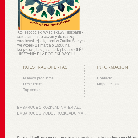
Kto jest dociekliwy i ciekawy Hiszpanii -
serdecznie zapraszamy do naszej
wrocławskiej księgarni w Zaułku Solnym
we wtorek 21 marca o 19:00 na
książkową fiestę z autorką ksiażki OLÉ!
HISZPANIA DLA DOCIEKLIWYCH!
NUESTRAS OFERTAS
INFORMACIÓN
Nuevos productos
Contacto
Descuentos
Mapa del sitio
Top ventas
EMBARQUE 1 ROZKŁAD MATERIAŁU
EMBARQUE 1 MODEL ROZKŁADU MAT.
Ważne: Użytkowanie sklepu oznacza zgodę na wykorzystywanie plików 