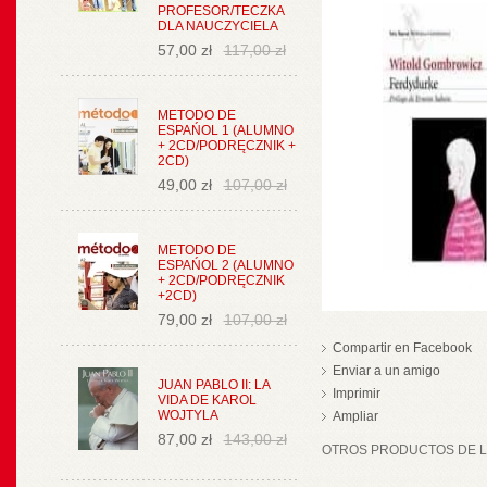
PROFESOR/TECZKA
DLA NAUCZYCIELA
57,00 zł
117,00 zł
METODO DE
ESPAŃOL 1 (ALUMNO
+ 2CD/PODRĘCZNIK +
2CD)
49,00 zł
107,00 zł
METODO DE
ESPAŃOL 2 (ALUMNO
+ 2CD/PODRĘCZNIK
+2CD)
79,00 zł
107,00 zł
Compartir en Facebook
Enviar a un amigo
JUAN PABLO II: LA
Imprimir
VIDA DE KAROL
WOJTYLA
Ampliar
87,00 zł
143,00 zł
OTROS PRODUCTOS DE LA