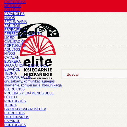
CATEGORÍAS
METODOS
GALLEGO
ESPAÑOLES
NIÑOS
SECUNDARIA
ADULTOS
ESPECIFICOS
PERFECCIONAMIENTO
LICEO
CIVILIZACIÓN
PORTUGUÉS
ADULTOS
NIÑOS
CATALÁN
EUSKERA
GRAMÁTICA Y EJERCICIOS
ESPAÑOL
TEORÍA
COMUNICACIÓN
gry, zabawy, komunikacja/juegos
mówienie, konwersacje, komunikacja
EJERCICIOS
PRUEBAS Y EXÁMENES DELE
LÉXICO
PORTUGUÉS
TEORÍA
GRAMATYKA/GRAMÁTICA
EJERCICIOS
DICCIONARIOS
ESPAÑOL
PORTUGUÉS