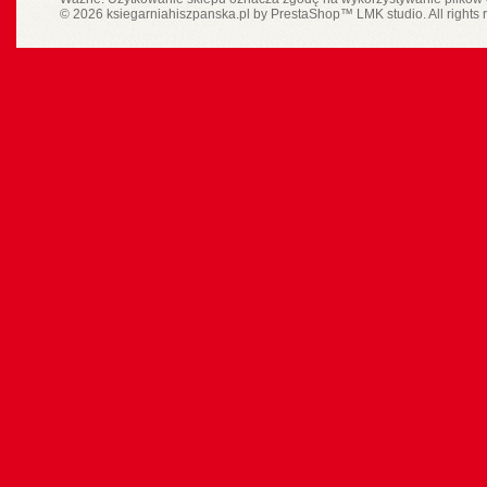
© 2026 ksiegarniahiszpanska.pl by
PrestaShop
™
LMK studio
. All rights