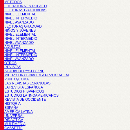
METODOS
LITERATURA EN POLACO
LECTURAS GRADUADAS
NIVEL ELEMENTAL
NIVEL INTERMEDIO
NIVEL AVANZADO
LECTURAS GRADUAD
NIÑOS Y JÓVENES
NIVEL ELEMENTAL
NIVEL INTERMEDIO
NIVEL AVANZADO
ADULTOS
NIVEL ELEMENTAL
NIVEL INTERMEDIO
NIVEL AVANZADO
OTROS
REVISTAS
STUDIA IBERYSTYCZNE
MIĘDZY ORYGINAŁEM A PRZEKŁADEM
PUNTOyCOMA
LAS REVISTAS ESPANOLAS
LA REVISTA ESPAÑOLA
ESTUDIOS HISPANICOS
ESTUDIOS LATINOAMERICANOS
REVISTA DE OCCIDENTE
HISTORIA
ESPAÑA
AMÉRICA LATINA
UNIVERSAL
DIDÁCTICA
MULTIMEDIA
CASSETTE