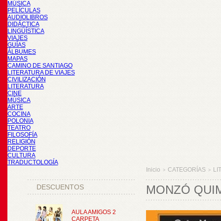
MÚSICA
PELÍCULAS
AUDIOLIBROS
DIDÁCTICA
LINGÜÍSTICA
VIAJES
GUÍAS
ÁLBUMES
MAPAS
CAMINO DE SANTIAGO
LITERATURA DE VIAJES
CIVILIZACIÓN
LITERATURA
CINE
MÚSICA
ARTE
COCINA
POLONIA
TEATRO
FILOSOFÍA
RELIGIÓN
DEPORTE
CULTURA
TRADUCTOLOGÍA
Inicio
CATEGORÍAS
LI
>
>
DESCUENTOS
MONZÓ QUIM
AULA AMIGOS 2
CARPETA