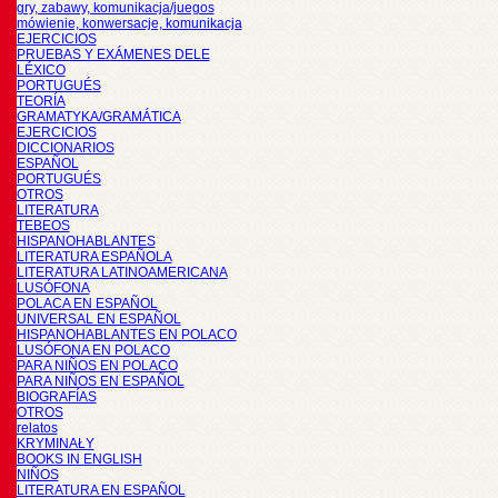
gry, zabawy, komunikacja/juegos
mówienie, konwersacje, komunikacja
EJERCICIOS
PRUEBAS Y EXÁMENES DELE
LÉXICO
PORTUGUÉS
TEORÍA
GRAMATYKA/GRAMÁTICA
EJERCICIOS
DICCIONARIOS
ESPAÑOL
PORTUGUÉS
OTROS
LITERATURA
TEBEOS
HISPANOHABLANTES
LITERATURA ESPAÑOLA
LITERATURA LATINOAMERICANA
LUSÓFONA
POLACA EN ESPAÑOL
UNIVERSAL EN ESPAÑOL
HISPANOHABLANTES EN POLACO
LUSÓFONA EN POLACO
PARA NIÑOS EN POLACO
PARA NIÑOS EN ESPAÑOL
BIOGRAFÍAS
OTROS
relatos
KRYMINAŁY
BOOKS IN ENGLISH
NIÑOS
LITERATURA EN ESPAÑOL