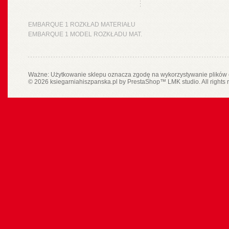
EMBARQUE 1 ROZKŁAD MATERIAŁU
EMBARQUE 1 MODEL ROZKŁADU MAT.
Ważne: Użytkowanie sklepu oznacza zgodę na wykorzystywanie plików 
© 2026 ksiegarniahiszpanska.pl by
PrestaShop
™
LMK studio
. All rights