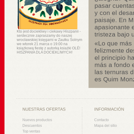
pasar cuentas
y con el desam
paisaje. En M
apasionante eq
Kto jest dociekliwy i ciekawy Hiszpanii -
tristeza bajo 
serdecznie zapraszamy do naszej
wrocławskiej księgarni w Zaułku Solnym
«Lo que más p
we wtorek 21 marca o 19:00 na
książkową fiestę z autorką ksiażki OLÉ!
felizmente d
HISZPANIA DLA DOCIEKLIWYCH!
el principio h
más a fondo e
las ternuras 
es Quim Monzó
NUESTRAS OFERTAS
INFORMACIÓN
Nuevos productos
Contacto
Descuentos
Mapa del sitio
Top ventas