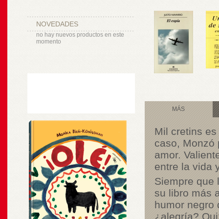
NOVEDADES
no hay nuevos productos en este
momento
MÁS
Mil cretins e
caso, Monzó p
amor. Valiente
entre la vida
Siempre que l
su libro más 
humor negro q
¿alegría? Qui