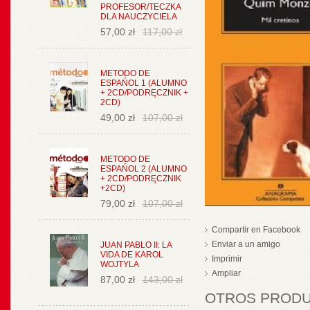
PROFESOR/TECZKA
DLA NAUCZYCIELA
57,00 zł
117,00 zł
METODO DE
ESPAŃOL 1 (ALUMNO
+ 2CD/PODRĘCZNIK +
2CD)
49,00 zł
107,00 zł
METODO DE
ESPAŃOL 2 (ALUMNO
+ 2CD/PODRĘCZNIK
+2CD)
79,00 zł
107,00 zł
Compartir en Facebook
Enviar a un amigo
JUAN PABLO II: LA
VIDA DE KAROL
Imprimir
WOJTYLA
Ampliar
87,00 zł
143,00 zł
OTROS PRODUC