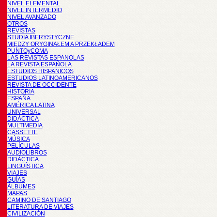
NIVEL ELEMENTAL
NIVEL INTERMEDIO
NIVEL AVANZADO
OTROS
REVISTAS
STUDIA IBERYSTYCZNE
MIĘDZY ORYGINAŁEM A PRZEKŁADEM
PUNTOyCOMA
LAS REVISTAS ESPANOLAS
LA REVISTA ESPAÑOLA
ESTUDIOS HISPANICOS
ESTUDIOS LATINOAMERICANOS
REVISTA DE OCCIDENTE
HISTORIA
ESPAÑA
AMÉRICA LATINA
UNIVERSAL
DIDÁCTICA
MULTIMEDIA
CASSETTE
MÚSICA
PELÍCULAS
AUDIOLIBROS
DIDÁCTICA
LINGÜÍSTICA
VIAJES
GUÍAS
ÁLBUMES
MAPAS
CAMINO DE SANTIAGO
LITERATURA DE VIAJES
CIVILIZACIÓN