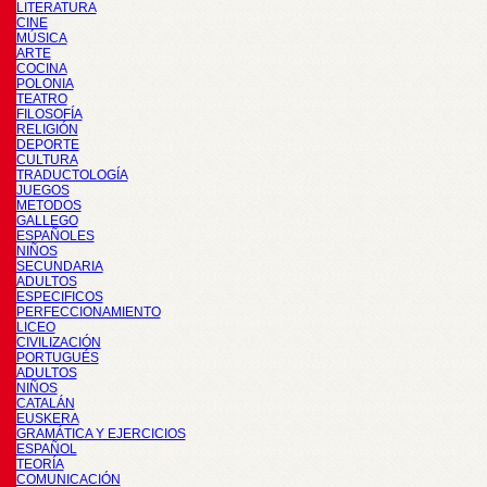
LITERATURA
CINE
MÚSICA
ARTE
COCINA
POLONIA
TEATRO
FILOSOFÍA
RELIGIÓN
DEPORTE
CULTURA
TRADUCTOLOGÍA
JUEGOS
METODOS
GALLEGO
ESPAÑOLES
NIÑOS
SECUNDARIA
ADULTOS
ESPECIFICOS
PERFECCIONAMIENTO
LICEO
CIVILIZACIÓN
PORTUGUÉS
ADULTOS
NIÑOS
CATALÁN
EUSKERA
GRAMÁTICA Y EJERCICIOS
ESPAÑOL
TEORÍA
COMUNICACIÓN