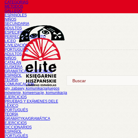
CATEGORÍAS
METODOS
GALLEGO
ESPAÑOLES
NIÑOS
SECUNDARIA
ADULTOS
ESPECIFICOS
PERFECCIONAMIENTO
LICEO
CIVILIZACIÓN
PORTUGUÉS
ADULTOS
NIÑOS
CATALÁN
EUSKERA
GRAMÁTICA Y EJERCICIOS
ESPAÑOL
TEORÍA
COMUNICACIÓN
gry, zabawy, komunikacja/juegos
mówienie, konwersacje, komunikacja
EJERCICIOS
PRUEBAS Y EXÁMENES DELE
LÉXICO
PORTUGUÉS
TEORÍA
GRAMATYKA/GRAMÁTICA
EJERCICIOS
DICCIONARIOS
ESPAÑOL
PORTUGUÉS