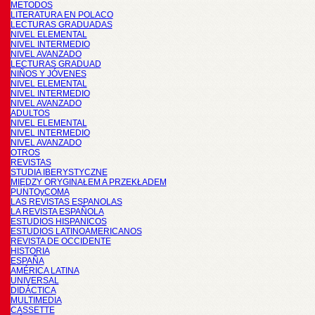
METODOS
LITERATURA EN POLACO
LECTURAS GRADUADAS
NIVEL ELEMENTAL
NIVEL INTERMEDIO
NIVEL AVANZADO
LECTURAS GRADUAD
NIÑOS Y JÓVENES
NIVEL ELEMENTAL
NIVEL INTERMEDIO
NIVEL AVANZADO
ADULTOS
NIVEL ELEMENTAL
NIVEL INTERMEDIO
NIVEL AVANZADO
OTROS
REVISTAS
STUDIA IBERYSTYCZNE
MIĘDZY ORYGINAŁEM A PRZEKŁADEM
PUNTOyCOMA
LAS REVISTAS ESPANOLAS
LA REVISTA ESPAÑOLA
ESTUDIOS HISPANICOS
ESTUDIOS LATINOAMERICANOS
REVISTA DE OCCIDENTE
HISTORIA
ESPAÑA
AMÉRICA LATINA
UNIVERSAL
DIDÁCTICA
MULTIMEDIA
CASSETTE