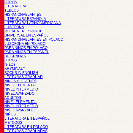
OTROS
LITERATURA
TEBEOS
HISPANOHABLANTES
LITERATURA ESPAÑOLA
LITERATURA LATINOAMERICANA
LUSÓFONA
POLACA EN ESPAÑOL
UNIVERSAL EN ESPAÑOL
HISPANOHABLANTES EN POLACO
LUSÓFONA EN POLACO
PARA NIÑOS EN POLACO
PARA NIÑOS EN ESPAÑOL
BIOGRAFÍAS
OTROS
relatos
KRYMINAŁY
BOOKS IN ENGLISH
LECTURAS GRADUAD
NIÑOS Y JÓVENES
NIVEL ELEMENTAL
NIVEL INTERMEDIO
NIVEL AVANZADO
ADULTOS
NIVEL ELEMENTAL
NIVEL INTERMEDIO
NIVEL AVANZADO
NIÑOS
LITERATURA EN ESPAÑOL
METODOS
LITERATURA EN POLACO
LECTURAS GRADUADAS